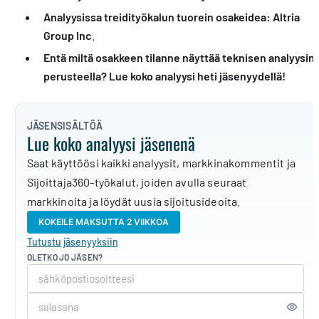
Analyysissa treidityökalun tuorein osakeidea: Altria
Group Inc
.
Entä miltä osakkeen tilanne näyttää teknisen analyysin
perusteella? Lue koko analyysi heti jäsenyydellä!
JÄSENSISÄLTÖÄ
Lue koko analyysi jäsenenä
Saat käyttöösi kaikki analyysit, markkinakommentit ja
Sijoittaja360-työkalut, joiden avulla seuraat
markkinoita ja löydät uusia sijoitusideoita.
KOKEILE MAKSUTTA 2 VIIKKOA
Tutustu jäsenyyksiin
OLETKO JO JÄSEN?