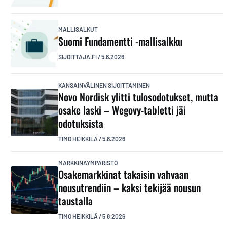
MALLISALKUT
Suomi Fundamentti -mallisalkku
SIJOITTAJA.FI
/
5.8.2026
KANSAINVÄLINEN SIJOITTAMINEN
Novo Nordisk ylitti tulosodotukset, mutta
osake laski – Wegovy-tabletti jäi
odotuksista
TIMO HEIKKILÄ
/
5.8.2026
MARKKINAYMPÄRISTÖ
Osakemarkkinat takaisin vahvaan
nousutrendiin – kaksi tekijää nousun
taustalla
TIMO HEIKKILÄ
/
5.8.2026