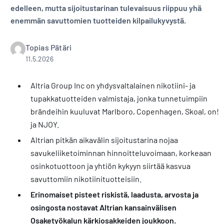
edelleen, mutta sijoitustarinan tulevaisuus riippuu yhä
enemmän savuttomien tuotteiden kilpailukyvystä.
Topias Pätäri
11.5.2026
Altria Group Inc on yhdysvaltalainen nikotiini- ja
tupakkatuotteiden valmistaja, jonka tunnetuimpiin
brändeihin kuuluvat Marlboro, Copenhagen, Skoal, on!
ja NJOY.
Altrian pitkän aikavälin sijoitustarina nojaa
savukeliiketoiminnan hinnoitteluvoimaan, korkeaan
osinkotuottoon ja yhtiön kykyyn siirtää kasvua
savuttomiin nikotiinituotteisiin.
Erinomaiset pisteet riskistä, laadusta, arvosta ja
osingosta nostavat Altrian kansainvälisen
Osaketyökalun kärkiosakkeiden joukkoon.