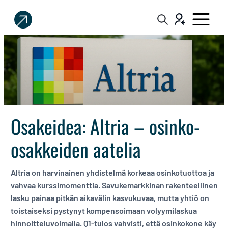
Sijoittaja.fi
Tee
parempia
sijoituspäätöksiä
Osakeidea: Altria – osinko-
osakkeiden aatelia
Altria on harvinainen yhdistelmä korkeaa osinkotuottoa ja
vahvaa kurssimomenttia. Savukemarkkinan rakenteellinen
lasku painaa pitkän aikavälin kasvukuvaa, mutta yhtiö on
toistaiseksi pystynyt kompensoimaan volyymilaskua
hinnoitteluvoimalla. Q1-tulos vahvisti, että osinkokone käy