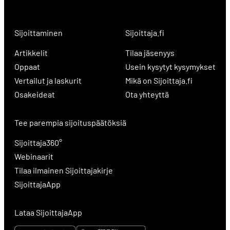
Sijoittaminen
Sijoittaja.fi
Artikkelit
Tilaa jäsenyys
Oppaat
Usein kysytyt kysymykset
Vertailut ja laskurit
Mikä on Sijoittaja.fi
Osakeideat
Ota yhteyttä
Tee parempia sijoituspäätöksiä
Sijoittaja360°
Webinaarit
Tilaa ilmainen Sijoittajakirje
SijoittajaApp
Lataa SijoittajaApp