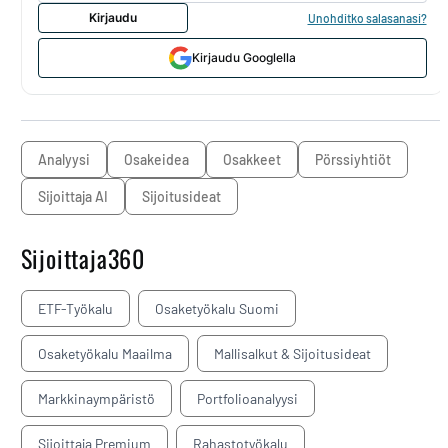
Kirjaudu
Unohditko salasanasi?
Kirjaudu Googlella
analyysi
osakeidea
osakkeet
pörssiyhtiöt
Sijoittaja AI
sijoitusideat
Sijoittaja360
ETF-Työkalu
Osaketyökalu Suomi
Osaketyökalu Maailma
Mallisalkut & Sijoitusideat
Markkinaympäristö
Portfolioanalyysi
Sijoittaja Premium
Rahastotyökalu