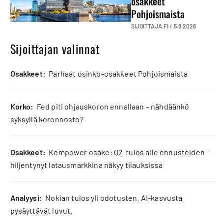
osakkeet
Pohjoismaista
SIJOITTAJA.FI /
5.8.2026
Sijoittajan valinnat
osakkeet:
Parhaat osinko-osakkeet Pohjoismaista
korko:
Fed piti ohjauskoron ennallaan – nähdäänkö
syksyllä koronnosto?
osakkeet:
Kempower osake: Q2-tulos alle ennusteiden –
hiljentynyt latausmarkkina näkyy tilauksissa
analyysi:
Nokian tulos yli odotusten. AI-kasvusta
pysäyttävät luvut.