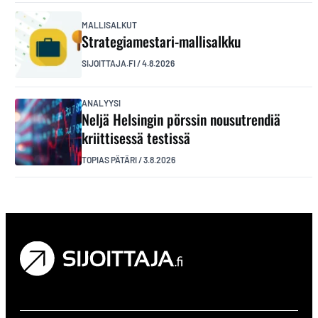
MALLISALKUT
Strategiamestari-mallisalkku
SIJOITTAJA.FI
/
4.8.2026
ANALYYSI
Neljä Helsingin pörssin nousutrendiä
kriittisessä testissä
TOPIAS PÄTÄRI
/
3.8.2026