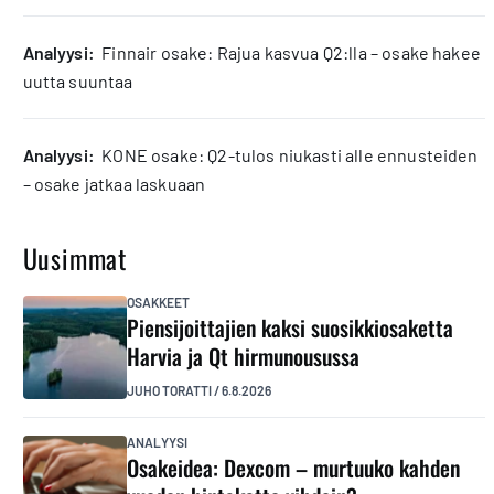
analyysi:
Finnair osake: Rajua kasvua Q2:lla – osake hakee
uutta suuntaa
analyysi:
KONE osake: Q2-tulos niukasti alle ennusteiden
– osake jatkaa laskuaan
Uusimmat
OSAKKEET
Piensijoittajien kaksi suosikkiosaketta
Harvia ja Qt hirmunousussa
JUHO TORATTI
/
6.8.2026
ANALYYSI
Osakeidea: Dexcom – murtuuko kahden