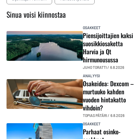
Sinua voisi kiinnostaa
OSAKKEET
Piensijoittajien kaksi
suosikkiosaketta
Harvia ja Qt
hirmunousussa
JUHO TORATTI /
6.8.2026
ANALYYSI
Osakeidea: Dexcom –
murtuuko kahden
vuoden hintakatto
vihdoin?
TOPIAS PÄTÄRI /
6.8.2026
OSAKKEET
Parhaat osinko-