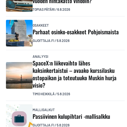
vuoden hintakatto vihdoin?
TOPIAS PÄTÄRI
/
6.8.2026
OSAKKEET
Parhaat osinko-osakkeet Pohjoismaista
SIJOITTAJA.FI
/
5.8.2026
ANALYYSI
SpaceX:n liikevaihto lähes
kaksinkertaistui – avaako kurssilasku
ostopaikan ja toteutuuko Muskin hurja
visio?
TIMO HEIKKILÄ
/
5.8.2026
MALLISALKUT
Passiivinen kulupihtari -mallisalkku
SIJOITTAJA.FI
/
5.8.2026