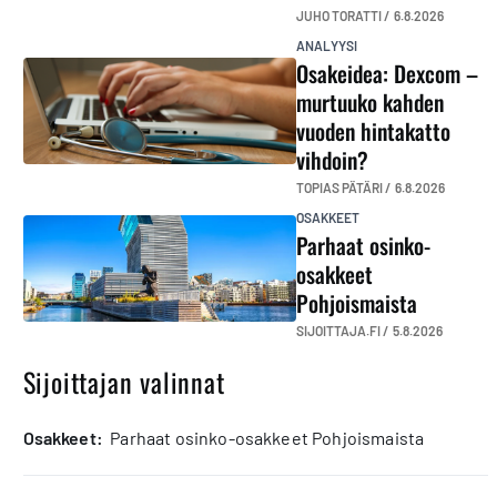
JUHO TORATTI /
6.8.2026
ANALYYSI
Osakeidea: Dexcom –
murtuuko kahden
vuoden hintakatto
vihdoin?
TOPIAS PÄTÄRI /
6.8.2026
OSAKKEET
Parhaat osinko-
osakkeet
Pohjoismaista
SIJOITTAJA.FI /
5.8.2026
Sijoittajan valinnat
osakkeet:
Parhaat osinko-osakkeet Pohjoismaista