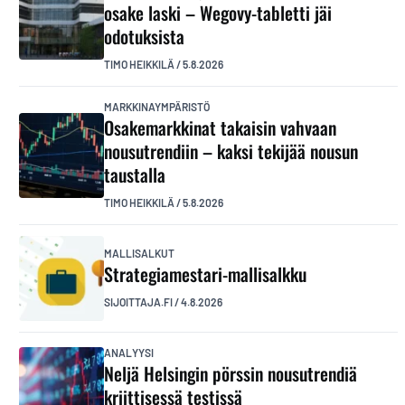
osake laski – Wegovy-tabletti jäi
odotuksista
TIMO HEIKKILÄ
/
5.8.2026
MARKKINAYMPÄRISTÖ
Osakemarkkinat takaisin vahvaan
nousutrendiin – kaksi tekijää nousun
taustalla
TIMO HEIKKILÄ
/
5.8.2026
MALLISALKUT
Strategiamestari-mallisalkku
SIJOITTAJA.FI
/
4.8.2026
ANALYYSI
Neljä Helsingin pörssin nousutrendiä
kriittisessä testissä