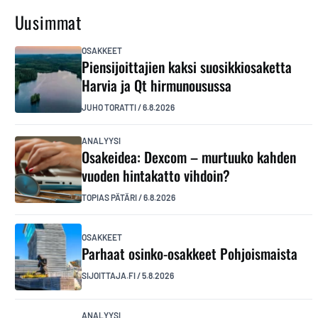
Uusimmat
OSAKKEET
Piensijoittajien kaksi suosikkiosaketta
Harvia ja Qt hirmunousussa
JUHO TORATTI
/
6.8.2026
ANALYYSI
Osakeidea: Dexcom – murtuuko kahden
vuoden hintakatto vihdoin?
TOPIAS PÄTÄRI
/
6.8.2026
OSAKKEET
Parhaat osinko-osakkeet Pohjoismaista
SIJOITTAJA.FI
/
5.8.2026
ANALYYSI