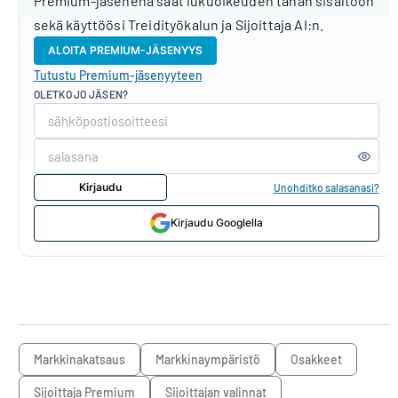
Premium-jäsenenä saat lukuoikeuden tähän sisältöön
sekä käyttöösi Treidityökalun ja Sijoittaja AI:n.
ALOITA PREMIUM-JÄSENYYS
Tutustu Premium-jäsenyyteen
OLETKO JO JÄSEN?
Kirjaudu
Unohditko salasanasi?
Kirjaudu Googlella
markkinakatsaus
markkinaympäristö
osakkeet
Sijoittaja Premium
sijoittajan valinnat