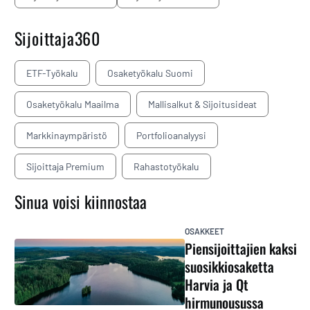
Sijoittaja360
ETF-Työkalu
Osaketyökalu Suomi
Osaketyökalu Maailma
Mallisalkut & Sijoitusideat
Markkinaympäristö
Portfolioanalyysi
Sijoittaja Premium
Rahastotyökalu
Sinua voisi kiinnostaa
OSAKKEET
Piensijoittajien kaksi
suosikkiosaketta
Harvia ja Qt
hirmunousussa