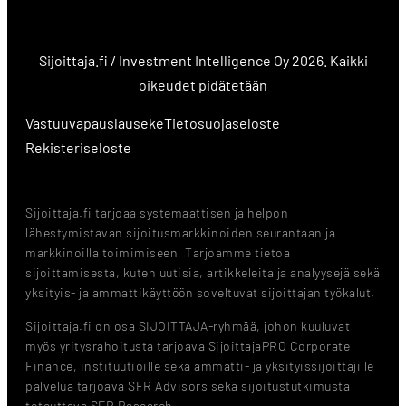
Sijoittaja.fi / Investment Intelligence Oy 2026. Kaikki
oikeudet pidätetään
Vastuuvapauslauseke
Tietosuojaseloste
Rekisteriseloste
Sijoittaja.fi tarjoaa systemaattisen ja helpon
lähestymistavan sijoitusmarkkinoiden seurantaan ja
markkinoilla toimimiseen. Tarjoamme tietoa
sijoittamisesta, kuten uutisia, artikkeleita ja analyysejä sekä
yksityis- ja ammattikäyttöön soveltuvat sijoittajan työkalut.
Sijoittaja.fi on osa SIJOITTAJA-ryhmää, johon kuuluvat
myös yritysrahoitusta tarjoava SijoittajaPRO Corporate
Finance, instituutioille sekä ammatti- ja yksityissijoittajille
palvelua tarjoava SFR Advisors sekä sijoitustutkimusta
toteuttava SFR Research.