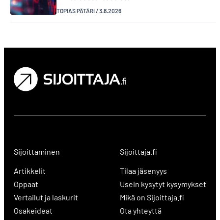
TOPIAS PÄTÄRI
/
3.8.2026
Sijoittaminen
Sijoittaja.fi
Artikkelit
Tilaa jäsenyys
Oppaat
Usein kysytyt kysymykset
Vertailut ja laskurit
Mikä on Sijoittaja.fi
Osakeideat
Ota yhteyttä