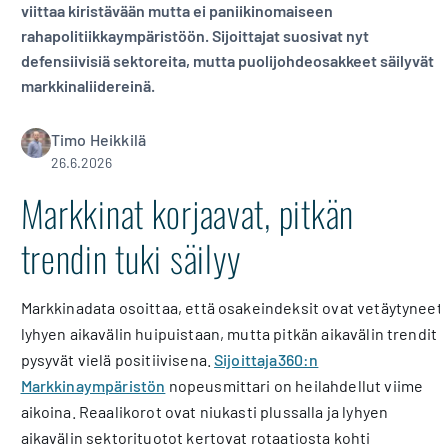
viittaa kiristävään mutta ei paniikinomaiseen
rahapolitiikkaympäristöön. Sijoittajat suosivat nyt
defensiivisiä sektoreita, mutta puolijohdeosakkeet säilyvät
markkinaliidereinä.
Timo Heikkilä
26.6.2026
Markkinat korjaavat, pitkän
trendin tuki säilyy
Markkinadata osoittaa, että osakeindeksit ovat vetäytyneet
lyhyen aikavälin huipuistaan, mutta pitkän aikavälin trendit
pysyvät vielä positiivisena.
Sijoittaja360:n
Markkinaympäristön
nopeusmittari on heilahdellut viime
aikoina. Reaalikorot ovat niukasti plussalla ja lyhyen
aikavälin sektorituotot kertovat rotaatiosta kohti