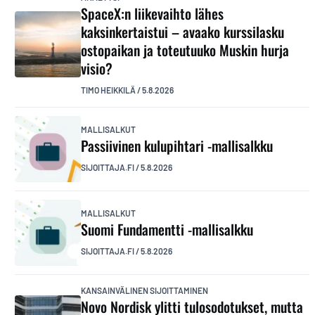
SpaceX:n liikevaihto lähes
kaksinkertaistui – avaako kurssilasku
ostopaikan ja toteutuuko Muskin hurja
visio?
TIMO HEIKKILÄ
/
5.8.2026
MALLISALKUT
Passiivinen kulupihtari -mallisalkku
SIJOITTAJA.FI
/
5.8.2026
MALLISALKUT
Suomi Fundamentti -mallisalkku
SIJOITTAJA.FI
/
5.8.2026
KANSAINVÄLINEN SIJOITTAMINEN
Novo Nordisk ylitti tulosodotukset, mutta