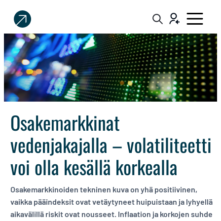
Sijoittaja.fi
Tee
parempia
sijoituspäätöksiä
Osakemarkkinat
vedenjakajalla – volatiliteetti
voi olla kesällä korkealla
Osakemarkkinoiden tekninen kuva on yhä positiivinen,
vaikka pääindeksit ovat vetäytyneet huipuistaan ja lyhyellä
aikavälillä riskit ovat nousseet. Inflaation ja korkojen suhde