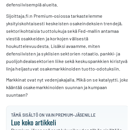
defensiivisempiä alueita.
Sijoittaja.fi:n Premium-osiossa tarkastelemme
yksityiskohtaisesti keskeisten osakeindeksien trendejä,
sektorikohtaisia tuottolukuja sekä Fed-mallin antamaa
viestiä osakkeiden ja korkojen välisestä
houkuttelevuudesta. Lisäksi avaamme, miten
defensiivisten ja syklisien sektorien rotaatio, pankki- ja
puolijohdealasektorien liike sekä keskuspankkien kiristyvä
linja heijastuvat osakemarkkinoiden tuotto-odotuksiin.
Markkinat ovat nyt vedenjakajalla. Mikä on se katalyytti, joka
kääntää osakemarkkinoiden suunnan ja kumpaan
suuntaan?
TÄMÄ SISÄLTÖ ON VAIN PREMIUM-JÄSENILLE
Lue koko artikkeli