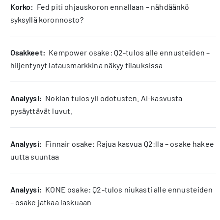
korko:
Fed piti ohjauskoron ennallaan – nähdäänkö
syksyllä koronnosto?
osakkeet:
Kempower osake: Q2-tulos alle ennusteiden –
hiljentynyt latausmarkkina näkyy tilauksissa
analyysi:
Nokian tulos yli odotusten. AI-kasvusta
pysäyttävät luvut.
analyysi:
Finnair osake: Rajua kasvua Q2:lla – osake hakee
uutta suuntaa
analyysi:
KONE osake: Q2-tulos niukasti alle ennusteiden
– osake jatkaa laskuaan