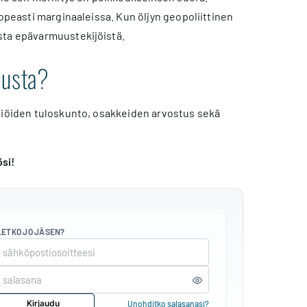
nopeasti marginaaleissa. Kun öljyn geopoliittinen
sta epävarmuustekijöistä.
ousta?
htiöiden tuloskunto, osakkeiden arvostus sekä
ösi!
LETKO JO JÄSEN?
Kirjaudu
Unohditko salasanasi?