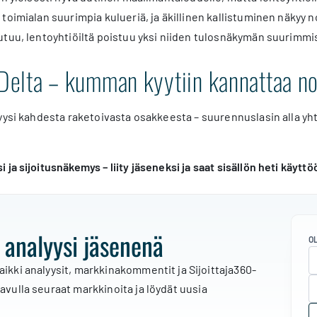
toimialan suurimpia kulueriä, ja äkillinen kallistuminen näkyy 
utuu, lentoyhtiöiltä poistuu yksi niiden tulosnäkymän suurimmi
. Delta – kumman kyytiin kannattaa n
yysi kahdesta raketoivasta osakkeesta – suurennuslasin alla y
 ja sijoitusnäkemys – liity jäseneksi ja saat sisällön heti käyttö
 analyysi jäsenenä
O
aikki analyysit, markkinakommentit ja Sijoittaja360-
 avulla seuraat markkinoita ja löydät uusia