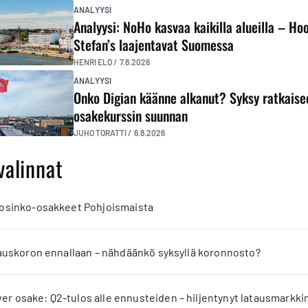
ANALYYSI
Analyysi: NoHo kasvaa kaikilla alueilla – Ho
Stefan’s laajentavat Suomessa
HENRI ELO /
7.8.2026
ANALYYSI
Onko Digian käänne alkanut? Syksy ratkaise
osakekurssin suunnan
JUHO TORATTI /
6.8.2026
valinnat
 osinko-osakkeet Pohjoismaista
jauskoron ennallaan – nähdäänkö syksyllä koronnosto?
 osake: Q2-tulos alle ennusteiden – hiljentynyt latausmarkkin