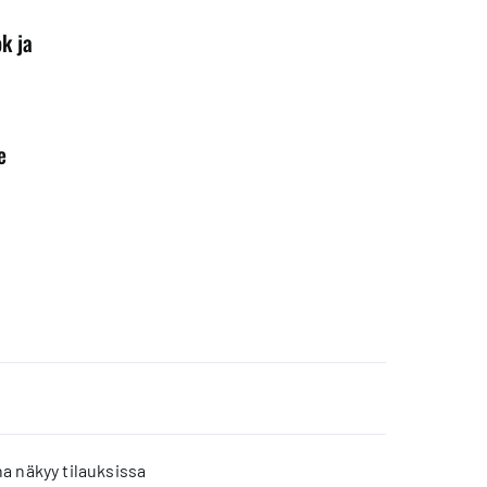
ok ja
e
a näkyy tilauksissa