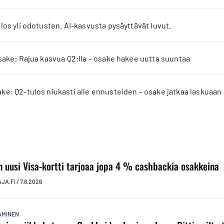
los yli odotusten. AI-kasvusta pysäyttävät luvut.
sake: Rajua kasvua Q2:lla – osake hakee uutta suuntaa
e: Q2-tulos niukasti alle ennusteiden – osake jatkaa laskuaan
n uusi Visa-kortti tarjoaa jopa 4 % cashbackia osakkeina
AJA.FI
/
7.8.2026
TAMINEN