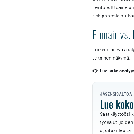
Lentopolttoaine on 
riskipreemio purka
Finnair vs
Lue vertaileva anal
tekninen näkymä.
👉 Lue koko analyysi
JÄSENSISÄLTÖÄ
Lue koko
Saat käyttöösi k
työkalut, joiden
sijoitusideoita.