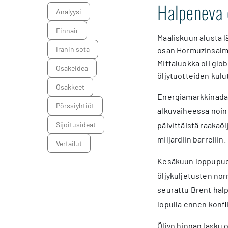
Halpeneva ö
analyysi
Finnair
Maaliskuun alusta l
Iranin sota
osan Hormuzinsalmen
Mittaluokka oli glo
osakeidea
öljytuotteiden kulu
osakkeet
Energiamarkkinadat
pörssiyhtiöt
alkuvaiheessa noin 1
sijoitusideat
päivittäistä raakaöl
miljardiin barreliin.
Vertailut
Kesäkuun loppupuoli
öljykuljetusten nor
seurattu Brent halpe
lopulla ennen konfli
Öljyn hinnan lasku 