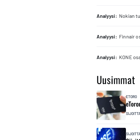
analyysi:
Nokian tu
analyysi:
Finnair o
analyysi:
KONE osak
Uusimmat
ETORO
eToro
SIJOITT
SIJOIT