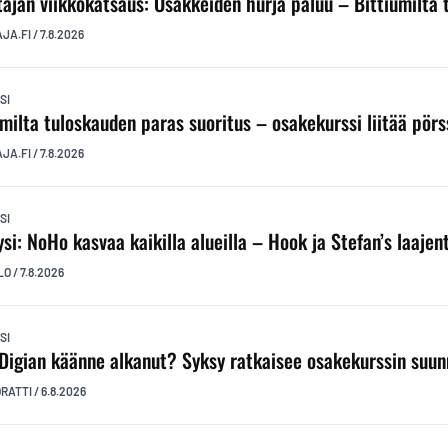
ttajan viikkokatsaus: Osakkeiden hurja paluu – Bittiumilta
AJA.FI
/
7.8.2026
SI
umilta tuloskauden paras suoritus – osakekurssi liitää pörs
AJA.FI
/
7.8.2026
SI
ysi: NoHo kasvaa kaikilla alueilla – Hook ja Stefan’s laaj
LO
/
7.8.2026
SI
Digian käänne alkanut? Syksy ratkaisee osakekurssin suu
ORATTI
/
6.8.2026