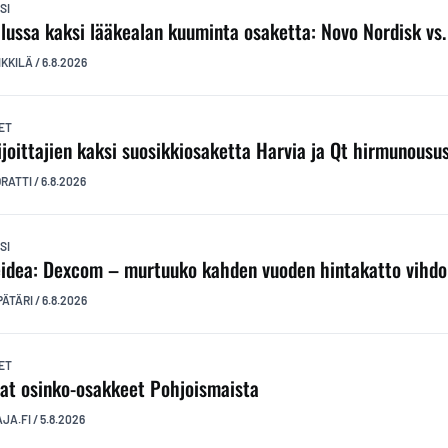
SI
ilussa kaksi lääkealan kuuminta osaketta: Novo Nordisk vs. E
IKKILÄ
/
6.8.2026
ET
ijoittajien kaksi suosikkiosaketta Harvia ja Qt hirmunousu
ORATTI
/
6.8.2026
SI
idea: Dexcom – murtuuko kahden vuoden hintakatto vihdo
PÄTÄRI
/
6.8.2026
ET
at osinko-osakkeet Pohjoismaista
AJA.FI
/
5.8.2026