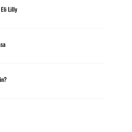
li Lilly
ssa
in?