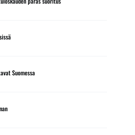
 tuloskauden paras suoritus
sissä
entavat Suomessa
nnan