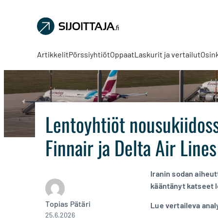
Sijoittaja.fi
Tee
parempia
Artikkelit
Pörssiyhtiöt
Oppaat
Laskurit ja vertailut
Osin
sijoituspäätöksiä
Lentoyhtiöt nousukiidoss
Finnair ja Delta Air Lines
Iranin sodan aiheu
kääntänyt katseet 
Topias Pätäri
Lue vertaileva anal
25.6.2026