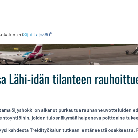
kokalenteri
Sijoittaja360°
a Lähi-idän tilanteen rauhoittu
ttama öljyshokki on alkanut purkautua rauhanneuvotteluiden ed
lentoyhtiöihin, joiden tulosnäkymää halpeneva polttoaine tuke
yysi kahdesta Treidityökalun tutkaan lentäneestä osakkeesta: Fi