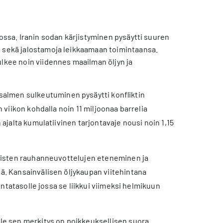
jossa. Iranin sodan kärjistyminen pysäytti suuren
a sekä jalostamoja leikkaamaan toimintaansa.
ulkee noin viidennes maailman öljyn ja
almen sulkeutuminen pysäytti konfliktin
n viikon kohdalla noin 11 miljoonaa barrelia
n ajalta kumulatiivinen tarjontavaje nousi noin 1,15
välisten rauhanneuvottelujen eteneminen ja
ää. Kansainvälisen öljykaupan viitehintana
hintatasolle jossa se liikkui viimeksi helmikuun
lle sen merkitys on poikkeuksellisen suora.