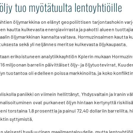
ljy tuo myötätuulta lentoyhtiöille
ähtien öljymarkkina on elänyt geopoliittisen tarjontashokin var
 kautta kulkevasta energiavirrasta ja pakotti alueen tuottaji
baalin öljymarkkinan kannalta valtava. Hormuzinsalmen kautta k
tuksesta sekä yli neljännes meritse kulkevasta öljykaupasta.
aan erikoistuneen analytiikkayhtiön Kplerin mukaan Hormuzins
6 miljoonan barrelin päivittäiset öljy- ja öljytuotevirrat. Kuude
jyn tuotantoa oli edelleen poissa markkinoilta, ja koko konflikti
skolla paniikki on viimein hellittänyt. Yhdysvaltain ja Iranin 
malisoituminen ovat purkaneet öljyn hintaan kertynyttä riskilis
ni torstaina 1,8 prosenttia ja painui 72,40 dollariin barrelilta, 
ktin syttymistä.
on yleisesti hyvä uutinen maailmantaloudelle, mutta lentoyhtiöi