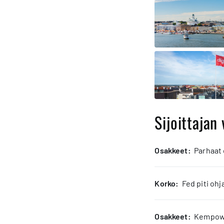
Sijoittajan 
osakkeet:
Parhaat
korko:
Fed piti oh
osakkeet:
Kempower