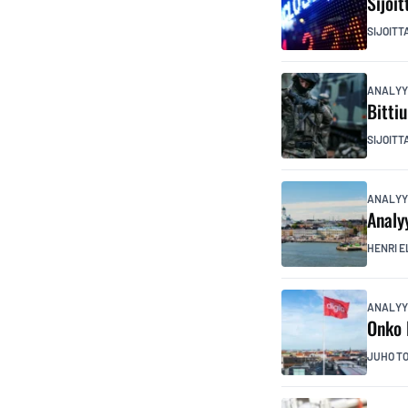
Sijoi
SIJOITT
ANALYY
Bitti
SIJOITT
ANALYY
Analy
HENRI E
ANALYY
Onko 
JUHO T