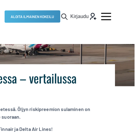
Kirjaudu
ALOITA ILMAINEN KOKEILU
essa – vertailussa
etessä. Öljyn riskipreemion sulaminen on
e suoraan.
nnair ja Delta Air Lines!