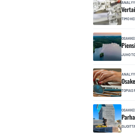
ANALYY
Verta
TIMO HE
OSAKKE
Piens
JUHO T
ANALYY
Osake
TOPIAS 
OSAKKE
Parha
SIJOITT