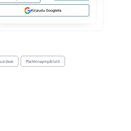
Kirjaudu Googlella
tusideat
Markkinaympäristö