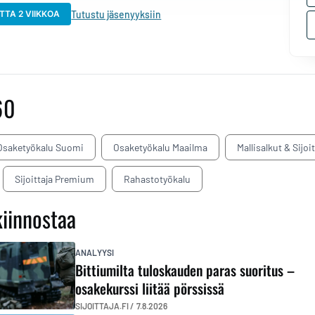
Tutustu jäsenyyksiin
TTA 2 VIIKKOA
60
Osaketyökalu Suomi
Osaketyökalu Maailma
Mallisalkut & Sijoi
Sijoittaja Premium
Rahastotyökalu
kiinnostaa
ANALYYSI
Bittiumilta tuloskauden paras suoritus –
osakekurssi liitää pörssissä
SIJOITTAJA.FI /
7.8.2026