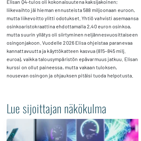
Elisan Q4-tulos oli kokonaisuutena kaksijakoinen;
liikevaihto jäi hieman ennusteista 588 miljoonaan euroon,
mutta liikevoitto ylitti odotukset. Yhtiö vahvisti asemaansa
osinkoaristokraattina ehdottamalla 2,40 euron osinkoa,
mutta suurin yllätys oli siirtyminen neljännesvuosittaiseen
osingonjakoon. Vuodelle 2026 Elisa ohjeistaa paranevaa
kannattavuutta ja käyttökatteen kasvua (815–845 milj.
euroa), vaikka talousympäristön epävarmuus jatkuu. Elisan
kurssi on ollut paineessa, mutta vakaan tuloksen,
nousevan osingon ja ohjauksen pitäisi tuoda helpotusta.
Lue sijoittajan näkökulma