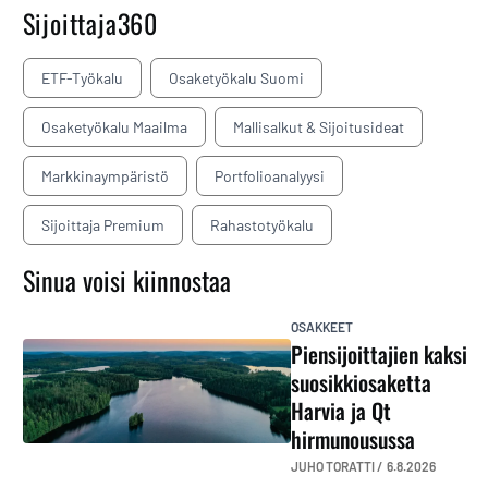
Sijoittaja360
ETF-Työkalu
Osaketyökalu Suomi
Osaketyökalu Maailma
Mallisalkut & Sijoitusideat
Markkinaympäristö
Portfolioanalyysi
Sijoittaja Premium
Rahastotyökalu
Sinua voisi kiinnostaa
OSAKKEET
Piensijoittajien kaksi
suosikkiosaketta
Harvia ja Qt
hirmunousussa
JUHO TORATTI /
6.8.2026