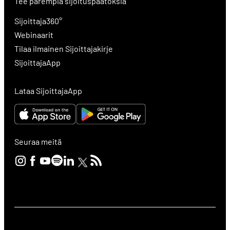
Tee parempia sijoituspäätöksiä
Sijoittaja360°
Webinaarit
Tilaa ilmainen Sijoittajakirje
SijoittajaApp
Lataa SijoittajaApp
Seuraa meitä