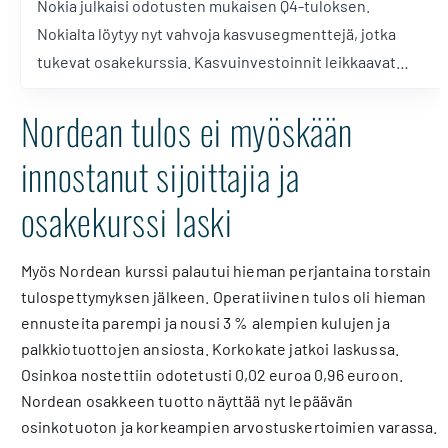
Nokia julkaisi odotusten mukaisen Q4-tuloksen.
Nokialta löytyy nyt vahvoja kasvusegmenttejä, jotka
tukevat osakekurssia. Kasvuinvestoinnit leikkaavat
tulosnäkymiä vuodelle 2026, mikä voi vaikuttaa kurssiin
Nordean tulos ei myöskään
lyhyellä tähtäimellä.
innostanut sijoittajia ja
osakekurssi laski
Myös Nordean kurssi palautui hieman perjantaina torstain
tulospettymyksen jälkeen. Operatiivinen tulos oli hieman
ennusteita parempi ja nousi 3 % alempien kulujen ja
palkkiotuottojen ansiosta. Korkokate jatkoi laskussa.
Osinkoa nostettiin odotetusti 0,02 euroa 0,96 euroon.
Nordean osakkeen tuotto näyttää nyt lepäävän
osinkotuoton ja korkeampien arvostuskertoimien varassa.