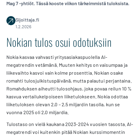
Mag 7 -yhtiöt. Tässä kooste viikon tärkeimmistä tuloksista.
Sijoittaja.fi
1.2.2026
Nokian tulos osui odotuksiin
Nokia kasvaa vahvasti yritysasiakaspuolella AI-
megatrendin vetämänä. Muuten kehitys on vaisumpaa ja
liikevaihto kasvoi vain kolme prosenttia. Nokian osake
romahti tulosjulkistuspäivänä, mutta palautui perjantaina.
Romahduksen aiheutti tulosohjaus, joka povaa reilun 10 %
kasvua vertailukelpoiseen liiketulokseen. Nokia odottaa
liiketuloksen olevan 2,0 – 2,5 miljardin tasolla, kun se
vuonna 2025 oli 2,0 miljardia.
Tulostaso on vielä kaukana 2023-2024 vuosien tasosta. AI-
megatrendi voi kuitenkin pitää Nokian kurssimomentin