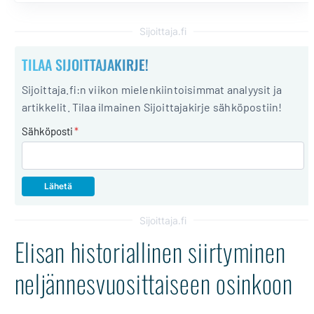
elokuussa maksettavan väliosingon määrän. Miltä osake
vaikuttaa Sijoittajan näkökulmasta?
Sijoittaja.fi
TILAA SIJOITTAJAKIRJE!
Sijoittaja.fi:n viikon mielenkiintoisimmat analyysit ja
artikkelit. Tilaa ilmainen Sijoittajakirje sähköpostiin!
Sähköposti
*
Sijoittaja.fi
Elisan historiallinen siirtyminen
neljännesvuosittaiseen osinkoon