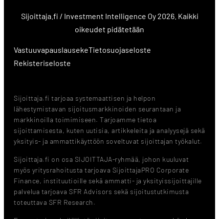
Sijoittaja.fi / Investment Intelligence Oy 2026. Kaikki
oikeudet pidätetään
Vastuuvapauslauseke
Tietosuojaseloste
Rekisteriseloste
Sijoittaja.fi tarjoaa systemaattisen ja helpon
lähestymistavan sijoitusmarkkinoiden seurantaan ja
markkinoilla toimimiseen. Tarjoamme tietoa
sijoittamisesta, kuten uutisia, artikkeleita ja analyysejä sekä
yksityis- ja ammattikäyttöön soveltuvat sijoittajan työkalut.
Sijoittaja.fi on osa SIJOITTAJA-ryhmää, johon kuuluvat
myös yritysrahoitusta tarjoava SijoittajaPRO Corporate
Finance, instituutioille sekä ammatti- ja yksityissijoittajille
palvelua tarjoava SFR Advisors sekä sijoitustutkimusta
toteuttava SFR Research.