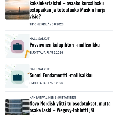
kaksinkertaistui – avaako kurssilasku
ostopaikan ja toteutuuko Muskin hurja
visio?
TIMO HEIKKILÄ
/
5.8.2026
MALLISALKUT
Passiivinen kulupihtari -mallisalkku
SIJOITTAJA.FI
/
5.8.2026
MALLISALKUT
Suomi Fundamentti -mallisalkku
SIJOITTAJA.FI
/
5.8.2026
KANSAINVÄLINEN SIJOITTAMINEN
Novo Nordisk ylitti tulosodotukset, mutta
osake laski – Wegovy-tabletti jäi