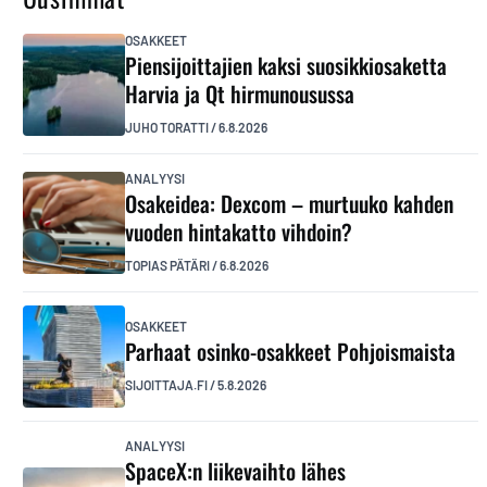
OSAKKEET
Piensijoittajien kaksi suosikkiosaketta
Harvia ja Qt hirmunousussa
JUHO TORATTI
/
6.8.2026
ANALYYSI
Osakeidea: Dexcom – murtuuko kahden
vuoden hintakatto vihdoin?
TOPIAS PÄTÄRI
/
6.8.2026
OSAKKEET
Parhaat osinko-osakkeet Pohjoismaista
SIJOITTAJA.FI
/
5.8.2026
ANALYYSI
SpaceX:n liikevaihto lähes