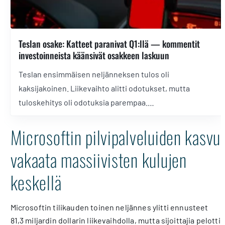
Teslan osake: Katteet paranivat Q1:llä — kommentit
investoinneista käänsivät osakkeen laskuun
Teslan ensimmäisen neljänneksen tulos oli
kaksijakoinen. Liikevaihto alitti odotukset, mutta
tuloskehitys oli odotuksia parempaa.
Autoliiketoiminnan kasvuun vaikutti heikot
Microsoftin pilvipalveluiden kasvu
vertailuluvut. Investointiennuste käänsi lopulta
osakkeen laskuun jälkipörssissä.
vakaata massiivisten kulujen
keskellä
Microsoftin tilikauden toinen neljännes ylitti ennusteet
81,3 miljardin dollarin liikevaihdolla, mutta sijoittajia pelotti