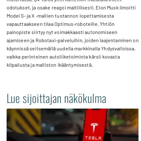
odotukset, ja osake reagoi maltillisesti. Elon Musk ilmoitti
Model S- ja X -mallien tuotannon lopettamisesta
vapauttaakseen tilaa Optimus-roboteille. Yhtiön
painopiste siirtyy nyt voimakkaasti autonomiseen
ajamiseen ja Robotaxi-palveluihin, joiden laajentaminen on
käynnissä seitsemällä uudella markkinalla Yhdysvalloissa,
vaikka perinteinen autoliiketoiminta kärsii kovasta
kilpailusta ja malliston ikääntymisestä.
Lue sijoittajan näkökulma