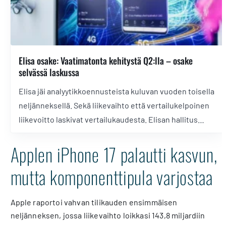
Elisa osake: Vaatimatonta kehitystä Q2:lla – osake
selvässä laskussa
Elisa jäi analyytikkoennusteista kuluvan vuoden toisella
neljänneksellä. Sekä liikevaihto että vertailukelpoinen
liikevoitto laskivat vertailukaudesta. Elisan hallitus
päätti tulosjulkistuksen alla seuraavan osinkoerän
Applen iPhone 17 palautti kasvun,
irtoamisesta. Lue analyysi!
mutta komponenttipula varjostaa
Apple raportoi vahvan tilikauden ensimmäisen
neljänneksen, jossa liikevaihto loikkasi 143,8 miljardiin