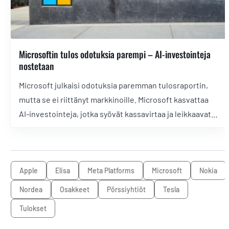
Microsoftin tulos odotuksia parempi – AI-investointeja
nostetaan
Microsoft julkaisi odotuksia paremman tulosraportin,
mutta se ei riittänyt markkinoille. Microsoft kasvattaa
AI-investointeja, jotka syövät kassavirtaa ja leikkaavat
kannattavuutta lyhyellä tähtäimellä.
Apple
Elisa
Meta Platforms
Microsoft
Nokia
Nordea
osakkeet
pörssiyhtiöt
Tesla
tulokset