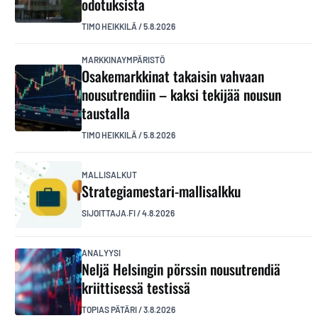
odotuksista
TIMO HEIKKILÄ
/
5.8.2026
MARKKINAYMPÄRISTÖ
Osakemarkkinat takaisin vahvaan
nousutrendiin – kaksi tekijää nousun
taustalla
TIMO HEIKKILÄ
/
5.8.2026
MALLISALKUT
Strategiamestari-mallisalkku
SIJOITTAJA.FI
/
4.8.2026
ANALYYSI
Neljä Helsingin pörssin nousutrendiä
kriittisessä testissä
TOPIAS PÄTÄRI
/
3.8.2026