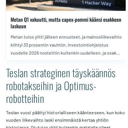
Metan Q1 vakuutti, mutta capex-pommi käänsi osakkeen
laskuun
Metan tulos ylitti jälleen ennusteet, ja mainosliikevaihto
kiihtyi 33 prosentin vauhtiin. Investointiohjeistus
vuodelle 2026 nostettiin kuitenkin uudelleen, ja osake
kääntyi jälkipörssissä yli 7 prosentin laskuun.
Teslan strateginen täyskäännös
robotakseihin ja Optimus-
robotteihin
Teslan vuosi päättyi historialliseen käänteeseen, kun koko
vuoden liikevaihto laski ensimmäistä kertaa yhtiön
historiassa. Q4-tulos ylitti kuitenkin matalalla olleet