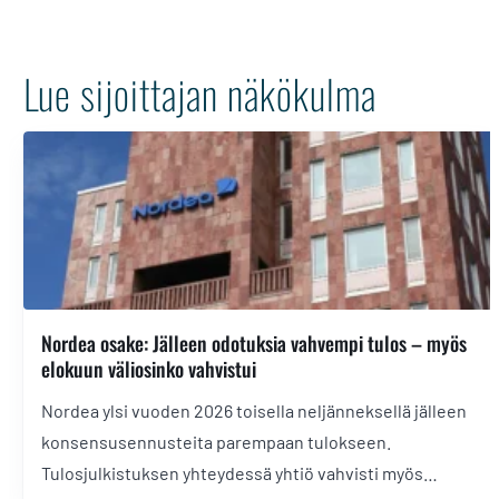
Lue sijoittajan näkökulma
Nordea osake: Jälleen odotuksia vahvempi tulos – myös
elokuun väliosinko vahvistui
Nordea ylsi vuoden 2026 toisella neljänneksellä jälleen
konsensusennusteita parempaan tulokseen.
Tulosjulkistuksen yhteydessä yhtiö vahvisti myös