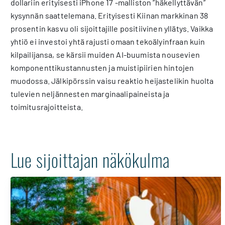
dollariin erityisesti iPhone 17 -malliston ”häkellyttävän”
kysynnän saattelemana. Erityisesti Kiinan markkinan 38
prosentin kasvu oli sijoittajille positiivinen yllätys. Vaikka
yhtiö ei investoi yhtä rajusti omaan tekoälyinfraan kuin
kilpailijansa, se kärsii muiden AI-buumista nousevien
komponenttikustannusten ja muistipiirien hintojen
muodossa. Jälkipörssin vaisu reaktio heijastelikin huolta
tulevien neljännesten marginaalipaineista ja
toimitusrajoitteista.
Lue sijoittajan näkökulma