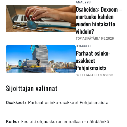
ANALYYSI
Osakeidea: Dexcom –
murtuuko kahden
vuoden hintakatto
vihdoin?
TOPIAS PÄTÄRI /
6.8.2026
OSAKKEET
Parhaat osinko-
osakkeet
Pohjoismaista
SIJOITTAJA.FI /
5.8.2026
Sijoittajan valinnat
osakkeet:
Parhaat osinko-osakkeet Pohjoismaista
korko:
Fed piti ohjauskoron ennallaan – nähdäänkö