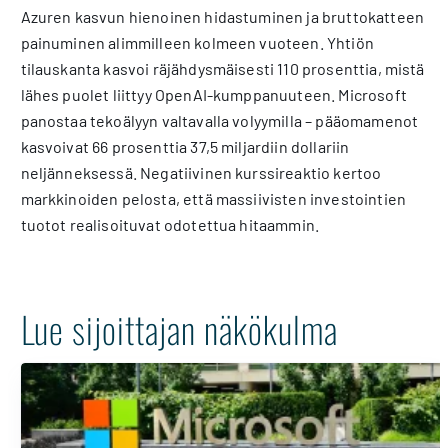
Azuren kasvun hienoinen hidastuminen ja bruttokatteen
painuminen alimmilleen kolmeen vuoteen. Yhtiön
tilauskanta kasvoi räjähdysmäisesti 110 prosenttia, mistä
lähes puolet liittyy OpenAI-kumppanuuteen. Microsoft
panostaa tekoälyyn valtavalla volyymilla – pääomamenot
kasvoivat 66 prosenttia 37,5 miljardiin dollariin
neljänneksessä. Negatiivinen kurssireaktio kertoo
markkinoiden pelosta, että massiivisten investointien
tuotot realisoituvat odotettua hitaammin.
Lue sijoittajan näkökulma