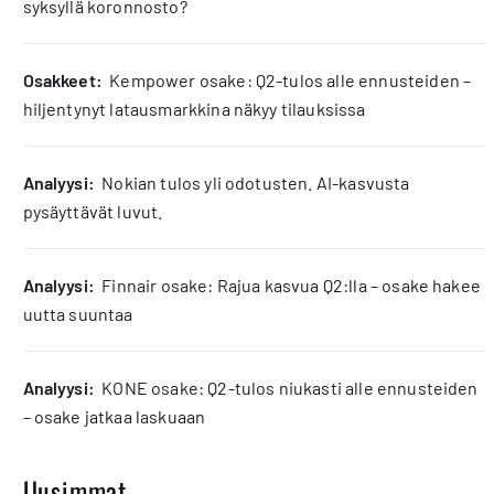
syksyllä koronnosto?
osakkeet:
Kempower osake: Q2-tulos alle ennusteiden –
hiljentynyt latausmarkkina näkyy tilauksissa
analyysi:
Nokian tulos yli odotusten. AI-kasvusta
pysäyttävät luvut.
analyysi:
Finnair osake: Rajua kasvua Q2:lla – osake hakee
uutta suuntaa
analyysi:
KONE osake: Q2-tulos niukasti alle ennusteiden
– osake jatkaa laskuaan
Uusimmat