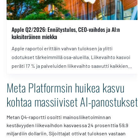
Apple Q2/2026: Ennätystulos, CEO-vaihdos ja AI:n
kaksiteräinen miekka
Apple raportoi erittäin vahvan tuloksen ja ylitti
odotukset tärkeimmillä osa-alueilla. Liikevaihto kasvoi
peräti 17 % ja palveluiden liikevaihto saavutti kaikkien
aikojen ennätyksen. Myös ohjeistus seuraavalle
Meta Platformsin huikea kasvu
neljännekselle oli reilusti analyytikoiden odotuksia
vahvempi. Kurssi nousi jälkipörssissä noin kaksi
kohtaa massiiviset AI-panostukset
prosenttia, vaikka sijoittajapuhelun aikana noustiin
hetkellisesti yli viiteen prosenttiin.
Metan Q4-raportti osoitti mainosliiketoiminnan
kestävyyden liikevaihdon kasvaessa 24 prosenttia 59,9
miljardiin dollariin. Sijoittajat ottivat tuloksen vastaan