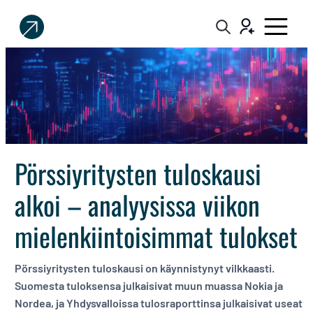
Sijoittaja.fi
Tee
parempia
sijoituspäätöksiä
Pörssiyritysten tuloskausi
alkoi – analyysissa viikon
mielenkiintoisimmat tulokset
Pörssiyritysten tuloskausi on käynnistynyt vilkkaasti.
Suomesta tuloksensa julkaisivat muun muassa Nokia ja
Nordea, ja Yhdysvalloissa tulosraporttinsa julkaisivat useat