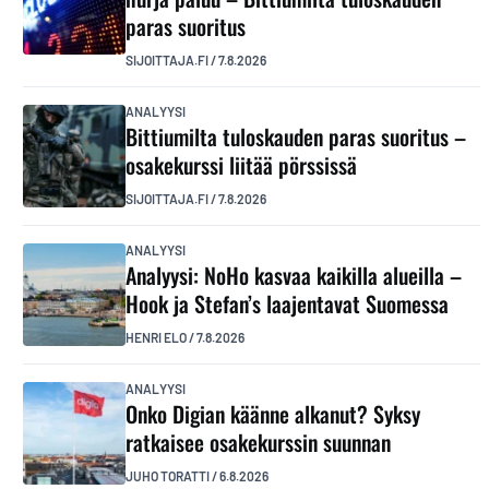
paras suoritus
SIJOITTAJA.FI
/
7.8.2026
ANALYYSI
Bittiumilta tuloskauden paras suoritus –
osakekurssi liitää pörssissä
SIJOITTAJA.FI
/
7.8.2026
ANALYYSI
Analyysi: NoHo kasvaa kaikilla alueilla –
Hook ja Stefan’s laajentavat Suomessa
HENRI ELO
/
7.8.2026
ANALYYSI
Onko Digian käänne alkanut? Syksy
ratkaisee osakekurssin suunnan
JUHO TORATTI
/
6.8.2026