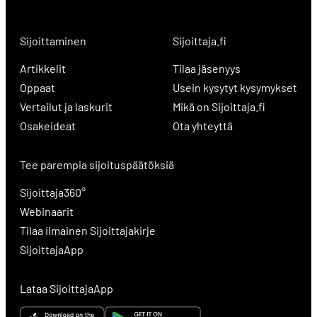
Sijoittaminen
Sijoittaja.fi
Artikkelit
Tilaa jäsenyys
Oppaat
Usein kysytyt kysymykset
Vertailut ja laskurit
Mikä on Sijoittaja.fi
Osakeideat
Ota yhteyttä
Tee parempia sijoituspäätöksiä
Sijoittaja360°
Webinaarit
Tilaa ilmainen Sijoittajakirje
SijoittajaApp
Lataa SijoittajaApp