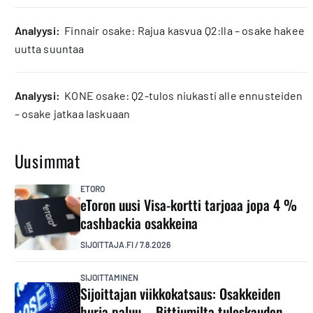
analyysi:
Finnair osake: Rajua kasvua Q2:lla – osake hakee
uutta suuntaa
analyysi:
KONE osake: Q2-tulos niukasti alle ennusteiden
– osake jatkaa laskuaan
Uusimmat
ETORO
eToron uusi Visa-kortti tarjoaa jopa 4 %
cashbackia osakkeina
SIJOITTAJA.FI
/
7.8.2026
SIJOITTAMINEN
Sijoittajan viikkokatsaus: Osakkeiden
hurja paluu – Bittiumilta tuloskauden