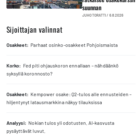
suunnan
JUHO TORATTI /
6.8.2026
Sijoittajan valinnat
osakkeet:
Parhaat osinko-osakkeet Pohjoismaista
korko:
Fed piti ohjauskoron ennallaan – nähdäänkö
syksyllä koronnosto?
osakkeet:
Kempower osake: Q2-tulos alle ennusteiden –
hiljentynyt latausmarkkina näkyy tilauksissa
analyysi:
Nokian tulos yli odotusten. AI-kasvusta
pysäyttävät luvut.