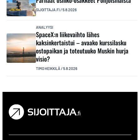
Parhaat osinko-osakkeet Pohjoismaista
SIJOITTAJA.FI
/
5.8.2026
ANALYYSI
SpaceX:n liikevaihto lähes
kaksinkertaistui – avaako kurssilasku
ostopaikan ja toteutuuko Muskin hurja
visio?
TIMO HEIKKILÄ
/
5.8.2026