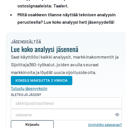
ostosignaaleista: Taaleri.
Miltä osakkeen tilanne näyttää teknisen analyysin
perusteella? Lue koko analyysi heti jäsenyydellä!
JÄSENSISÄLTÖÄ
Lue koko analyysi jäsenenä
Saat käyttöösi kaikki analyysit, markkinakommentit ja
Sijoittaja360-työkalut, joiden avulla seuraat
markkinoita ja löydät uusia sijoitusideoita.
KOKEILE MAKSUTTA 2 VIIKKOA
Tutustu jäsenyyksiin
OLETKO JO JÄSEN?
Kirjaudu
Unohditko salasanasi?