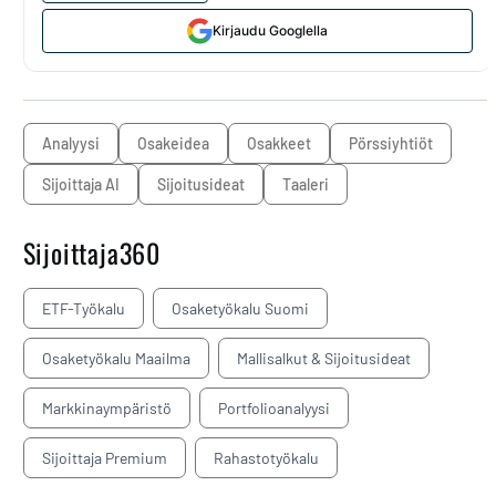
Kirjaudu Googlella
analyysi
osakeidea
osakkeet
pörssiyhtiöt
Sijoittaja AI
sijoitusideat
Taaleri
Sijoittaja360
ETF-Työkalu
Osaketyökalu Suomi
Osaketyökalu Maailma
Mallisalkut & Sijoitusideat
Markkinaympäristö
Portfolioanalyysi
Sijoittaja Premium
Rahastotyökalu