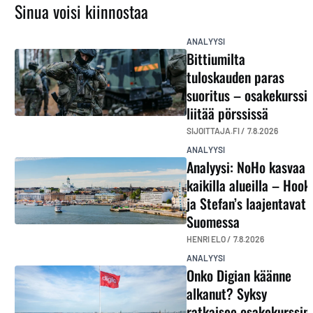
Sinua voisi kiinnostaa
ANALYYSI
Bittiumilta
tuloskauden paras
suoritus – osakekurssi
liitää pörssissä
SIJOITTAJA.FI /
7.8.2026
ANALYYSI
Analyysi: NoHo kasvaa
kaikilla alueilla – Hook
ja Stefan’s laajentavat
Suomessa
HENRI ELO /
7.8.2026
ANALYYSI
Onko Digian käänne
alkanut? Syksy
ratkaisee osakekurssin