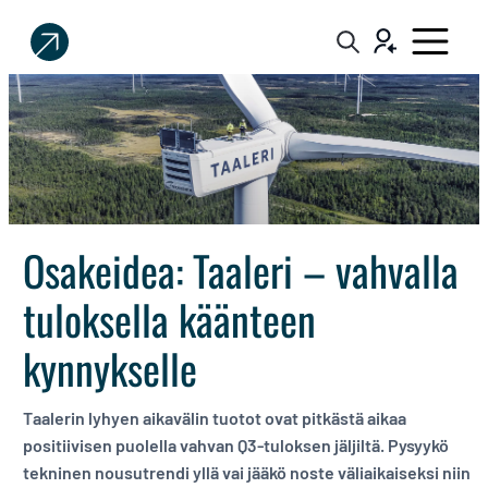
Sijoittaja.fi
Tee
parempia
sijoituspäätöksiä
Osakeidea: Taaleri – vahvalla
tuloksella käänteen
kynnykselle
Taalerin lyhyen aikavälin tuotot ovat pitkästä aikaa
positiivisen puolella vahvan Q3-tuloksen jäljiltä. Pysyykö
tekninen nousutrendi yllä vai jääkö noste väliaikaiseksi niin