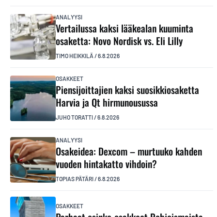
ANALYYSI
Vertailussa kaksi lääkealan kuuminta
osaketta: Novo Nordisk vs. Eli Lilly
TIMO HEIKKILÄ
/
6.8.2026
OSAKKEET
Piensijoittajien kaksi suosikkiosaketta
Harvia ja Qt hirmunousussa
JUHO TORATTI
/
6.8.2026
ANALYYSI
Osakeidea: Dexcom – murtuuko kahden
vuoden hintakatto vihdoin?
TOPIAS PÄTÄRI
/
6.8.2026
OSAKKEET