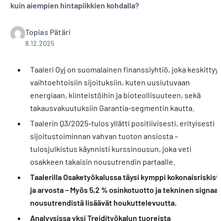
kuin aiempien hintapiikkien kohdalla?
Topias Pätäri
8.12.2025
Taaleri Oyj on suomalainen finanssiyhtiö, joka keskittyy
vaihtoehtoisiin sijoituksiin, kuten uusiutuvaan
energiaan, kiinteistöihin ja bioteollisuuteen, sekä
takausvakuutuksiin Garantia-segmentin kautta.
Taalerin Q3/2025-tulos yllätti positiivisesti, erityisesti
sijoitustoiminnan vahvan tuoton ansiosta –
tulosjulkistus käynnisti kurssinousun, joka veti
osakkeen takaisin nousutrendin partaalle.
Taalerilla Osaketyökalussa täysi kymppi kokonaisriskist
ja arvosta – Myös 5,2 % osinkotuotto ja tekninen signaal
nousutrendistä lisäävät houkuttelevuutta.
Analyysissa yksi Treidityökalun tuoreista