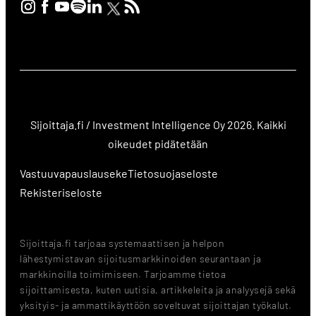
Sijoittaja.fi / Investment Intelligence Oy 2026. Kaikki
oikeudet pidätetään
Vastuuvapauslauseke
Tietosuojaseloste
Rekisteriseloste
Sijoittaja.fi tarjoaa systemaattisen ja helpon
lähestymistavan sijoitusmarkkinoiden seurantaan ja
markkinoilla toimimiseen. Tarjoamme tietoa
sijoittamisesta, kuten uutisia, artikkeleita ja analyysejä sekä
yksityis- ja ammattikäyttöön soveltuvat sijoittajan työkalut.