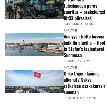
tuloskauden paras
suoritus – osakekurssi
liitää pörssissä
SIJOITTAJA.FI /
7.8.2026
ANALYYSI
Analyysi: NoHo kasvaa
kaikilla alueilla – Hook
ja Stefan’s laajentavat
Suomessa
HENRI ELO /
7.8.2026
ANALYYSI
Onko Digian käänne
alkanut? Syksy
ratkaisee osakekurssin
suunnan
JUHO TORATTI /
6.8.2026