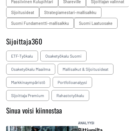
Passiivinen Kulupihtari
Shareville
sijoittajan valinnat
sijoitusideat
Strategiamestari-mallisalkku
Suomi Fundamentti-mallisalkku
Suomi Laatuosake
Sijoittaja360
ETF-Työkalu
Osaketyökalu Suomi
Osaketyökalu Maailma
Mallisalkut & Sijoitusideat
Markkinaympäristö
Portfolioanalyysi
Sijoittaja Premium
Rahastotyökalu
Sinua voisi kiinnostaa
ANALYYSI
Bittiumilta