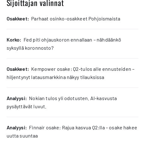
Sijoittajan valinnat
osakkeet:
Parhaat osinko-osakkeet Pohjoismaista
korko:
Fed piti ohjauskoron ennallaan – nähdäänkö
syksyllä koronnosto?
osakkeet:
Kempower osake: Q2-tulos alle ennusteiden –
hiljentynyt latausmarkkina näkyy tilauksissa
analyysi:
Nokian tulos yli odotusten. AI-kasvusta
pysäyttävät luvut.
analyysi:
Finnair osake: Rajua kasvua Q2:lla – osake hakee
uutta suuntaa