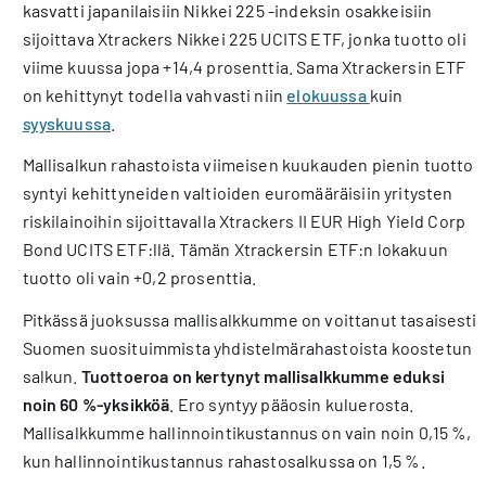
kasvatti japanilaisiin Nikkei 225 -indeksin osakkeisiin
sijoittava Xtrackers Nikkei 225 UCITS ETF, jonka tuotto oli
viime kuussa jopa +14,4 prosenttia. Sama Xtrackersin ETF
on kehittynyt todella vahvasti niin
elokuussa
kuin
syyskuussa
.
Mallisalkun rahastoista viimeisen kuukauden pienin tuotto
syntyi kehittyneiden valtioiden euromääräisiin yritysten
riskilainoihin sijoittavalla Xtrackers II EUR High Yield Corp
Bond UCITS ETF:llä. Tämän Xtrackersin ETF:n lokakuun
tuotto oli vain +0,2 prosenttia.
Pitkässä juoksussa mallisalkkumme on voittanut tasaisesti
Suomen suosituimmista yhdistelmärahastoista koostetun
salkun.
Tuottoeroa on kertynyt mallisalkkumme eduksi
noin 60 %-yksikköä
. Ero syntyy pääosin kuluerosta.
Mallisalkkumme hallinnointikustannus on vain noin 0,15 %,
kun hallinnointikustannus rahastosalkussa on 1,5 %.