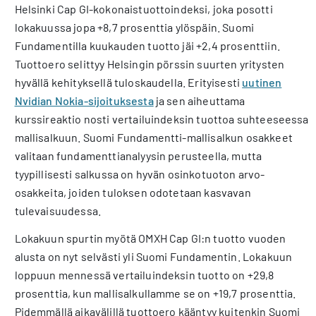
Helsinki Cap GI-kokonaistuottoindeksi, joka posotti
lokakuussa jopa +8,7 prosenttia ylöspäin. Suomi
Fundamentilla kuukauden tuotto jäi +2,4 prosenttiin.
Tuottoero selittyy Helsingin pörssin suurten yritysten
hyvällä kehityksellä tuloskaudella. Erityisesti
uutinen
Nvidian Nokia-sijoituksesta
ja sen aiheuttama
kurssireaktio nosti vertailuindeksin tuottoa suhteeseessa
mallisalkuun. Suomi Fundamentti-mallisalkun osakkeet
valitaan fundamenttianalyysin perusteella, mutta
tyypillisesti salkussa on hyvän osinkotuoton arvo-
osakkeita, joiden tuloksen odotetaan kasvavan
tulevaisuudessa.
Lokakuun spurtin myötä OMXH Cap GI:n tuotto vuoden
alusta on nyt selvästi yli Suomi Fundamentin. Lokakuun
loppuun mennessä vertailuindeksin tuotto on +29,8
prosenttia, kun mallisalkullamme se on +19,7 prosenttia.
Pidemmällä aikavälillä tuottoero kääntyy kuitenkin Suomi