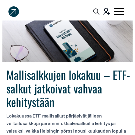
Sijoittaja.fi
Tee
parempia
sijoituspäätöksiä
Mallisalkkujen lokakuu – ETF-
salkut jatkoivat vahvaa
kehitystään
Lokakuussa ETF-mallisalkut pärjäsivät jälleen
vertailusalkkuja paremmin. Osakesalkuilla kehitys jäi
vaisuksi, vaikka Helsingin pörssi nousi kuukauden lopulla