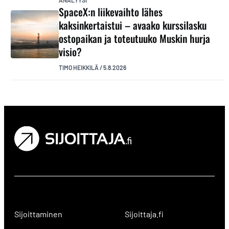
SpaceX:n liikevaihto lähes
kaksinkertaistui – avaako kurssilasku
ostopaikan ja toteutuuko Muskin hurja
visio?
TIMO HEIKKILÄ
/
5.8.2026
Sijoittaminen
Sijoittaja.fi