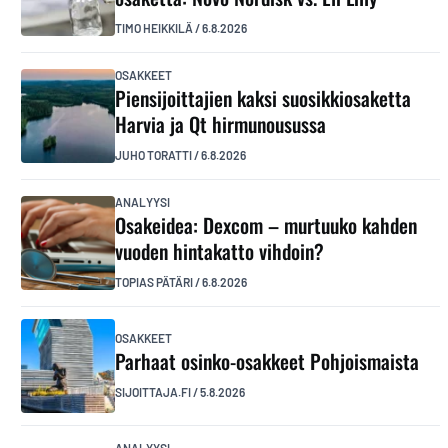
TIMO HEIKKILÄ
/
6.8.2026
OSAKKEET
Piensijoittajien kaksi suosikkiosaketta
Harvia ja Qt hirmunousussa
JUHO TORATTI
/
6.8.2026
ANALYYSI
Osakeidea: Dexcom – murtuuko kahden
vuoden hintakatto vihdoin?
TOPIAS PÄTÄRI
/
6.8.2026
OSAKKEET
Parhaat osinko-osakkeet Pohjoismaista
SIJOITTAJA.FI
/
5.8.2026
ANALYYSI