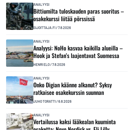
ANALYYSI
Bittiumilta tuloskauden paras suoritus –
osakekurssi liitää pörssissä
SIJOITTAJA.FI
/
7.8.2026
ANALYYSI
Analyysi: NoHo kasvaa kaikilla alueilla –
Hook ja Stefan’s laajentavat Suomessa
HENRI ELO
/
7.8.2026
ANALYYSI
Onko Digian käänne alkanut? Syksy
ratkaisee osakekurssin suunnan
JUHO TORATTI
/
6.8.2026
ANALYYSI
Vertailussa kaksi lääkealan kuuminta
osaketta: Novo Nordisk vs. Eli Lilly