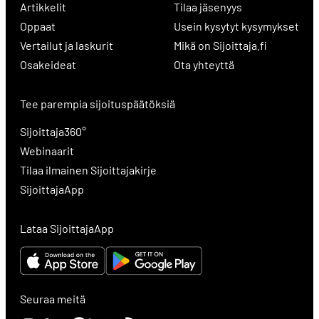
Artikkelit
Tilaa jäsenyys
Oppaat
Usein kysytyt kysymykset
Vertailut ja laskurit
Mikä on Sijoittaja.fi
Osakeideat
Ota yhteyttä
Tee parempia sijoituspäätöksiä
Sijoittaja360°
Webinaarit
Tilaa ilmainen Sijoittajakirje
SijoittajaApp
Lataa SijoittajaApp
Seuraa meitä