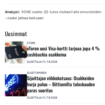
analyysi:
KONE osake: Q2-tulos niukasti alle ennusteiden
– osake jatkaa laskuaan
Uusimmat
ETORO
eToron uusi Visa-kortti tarjoaa jopa 4 %
cashbackia osakkeina
SIJOITTAJA.FI
/
7.8.2026
SIJOITTAMINEN
Sijoittajan viikkokatsaus: Osakkeiden
hurja paluu – Bittiumilta tuloskauden
paras suoritus
SIJOITTAJA.FI
/
7.8.2026