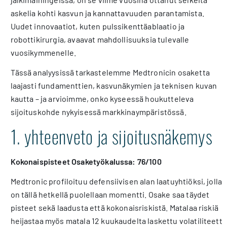
askelia kohti kasvun ja kannattavuuden parantamista.
Uudet innovaatiot, kuten pulssikenttäablaatio ja
robottikirurgia, avaavat mahdollisuuksia tulevalle
vuosikymmenelle.
Tässä analyysissä tarkastelemme Medtronicin osaketta
laajasti fundamenttien, kasvunäkymien ja teknisen kuvan
kautta – ja arvioimme, onko kyseessä houkutteleva
sijoituskohde nykyisessä markkinaympäristössä.
1. yhteenveto ja sijoitusnäkemys
Kokonaispisteet Osaketyökalussa: 76/100
Medtronic profiloituu defensiivisen alan laatuyhtiöksi, jolla
on tällä hetkellä puolellaan momentti. Osake saa täydet
pisteet sekä laadusta että kokonaisriskistä. Matalaa riskiä
heijastaa myös matala 12 kuukaudelta laskettu volatiliteetti