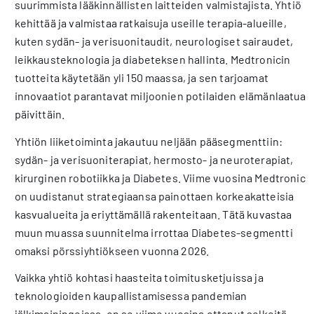
suurimmista lääkinnällisten laitteiden valmistajista. Yhtiö
kehittää ja valmistaa ratkaisuja useille terapia-alueille,
kuten sydän- ja verisuonitaudit, neurologiset sairaudet,
leikkausteknologia ja diabeteksen hallinta. Medtronicin
tuotteita käytetään yli 150 maassa, ja sen tarjoamat
innovaatiot parantavat miljoonien potilaiden elämänlaatua
päivittäin.
Yhtiön liiketoiminta jakautuu neljään pääsegmenttiin:
sydän- ja verisuoniterapiat, hermosto- ja neuroterapiat,
kirurginen robotiikka ja Diabetes. Viime vuosina Medtronic
on uudistanut strategiaansa painottaen korkeakatteisia
kasvualueita ja eriyttämällä rakenteitaan. Tätä kuvastaa
muun muassa suunnitelma irrottaa Diabetes-segmentti
omaksi pörssiyhtiökseen vuonna 2026.
Vaikka yhtiö kohtasi haasteita toimitusketjuissa ja
teknologioiden kaupallistamisessa pandemian
jälkimainingeissa, on se viime vuosina ottanut selkeitä