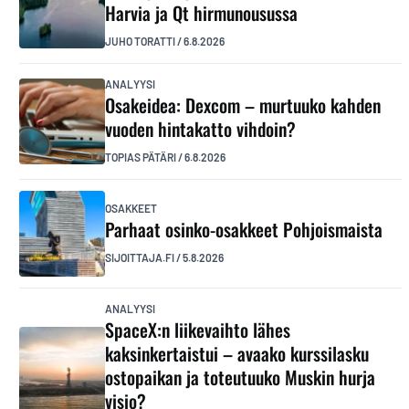
Harvia ja Qt hirmunousussa
JUHO TORATTI
/
6.8.2026
ANALYYSI
Osakeidea: Dexcom – murtuuko kahden
vuoden hintakatto vihdoin?
TOPIAS PÄTÄRI
/
6.8.2026
OSAKKEET
Parhaat osinko-osakkeet Pohjoismaista
SIJOITTAJA.FI
/
5.8.2026
ANALYYSI
SpaceX:n liikevaihto lähes
kaksinkertaistui – avaako kurssilasku
ostopaikan ja toteutuuko Muskin hurja
visio?