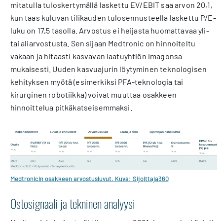
mitatulla tuloskertymällä laskettu EV/EBIT saa arvon 20,1,
kun taas kuluvan tilikauden tulosennusteella laskettu P/E-
luku on 17,5 tasolla. Arvostus ei heijasta huomattavaa yli-
tai aliarvostusta. Sen sijaan Medtronic on hinnoiteltu
vakaan ja hitaasti kasvavan laatuyhtiön imagonsa
mukaisesti. Uuden kasvuajurin löytyminen teknologisen
kehityksen myötä (esimerkiksi PFA-teknologia tai
kirurginen robotiikka) voivat muuttaa osakkeen
hinnoittelua pitkäkatseisemmaksi.
Medtronicin osakkeen arvostusluvut. Kuva: Sijoittaja360
Ostosignaali ja tekninen analyysi