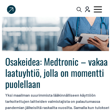
Sijoittaja.fi
Tee
parempia
sijoituspäätöksiä
Osakeidea: Medtronic – vakaa
laatuyhtiö, jolla on momentti
puolellaan
Yksi maailman suurimmista lääkinnälliseen käyttöön
tarkoitettujen laitteiden valmistajista on palautumassa
pandemian jälkeisiltä raskailta vuosilta. Samalla kun tulokset