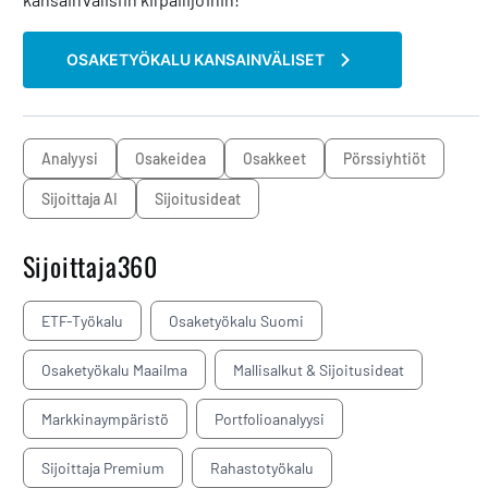
OSAKETYÖKALU KANSAINVÄLISET
analyysi
osakeidea
osakkeet
pörssiyhtiöt
Sijoittaja AI
sijoitusideat
Sijoittaja360
ETF-Työkalu
Osaketyökalu Suomi
Osaketyökalu Maailma
Mallisalkut & Sijoitusideat
Markkinaympäristö
Portfolioanalyysi
Sijoittaja Premium
Rahastotyökalu