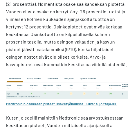
(21 prosenttia). Momentista osake saa kahdeksan pistettä.
Vuoden alusta osake on kerryttänyt 26 prosentin tuotot ja
viimeisen kolmen kuukauden ajanjaksolta tuottoa on
kertynyt 12 prosenttia. Osinkopisteet ovat myös korkeaa
keskitasoa. Osinkotuotto on kilpailullisella kolmen
prosentin tasolla, mutta osingon vakauden ja kasvun
pisteet jäävät matalammiksi (6/10), koska hiljattaiset
osingon nostot eivät ole olleet korkeita. Arvo- ja
kasvupisteet ovat kummatkin keskitasoa viidellä pisteellä.
Medtronicin osakkeen pisteet Osaketyökalussa. Kuva: Sijoittaja360
Kuten jo edellä mainittiin Medtronic saa arvostuksestaan
keskitason pisteet. Vuoden mittaiselta ajanjaksolta