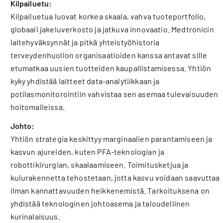
Kilpailuetu:
Kilpailuetua luovat korkea skaala, vahva tuoteportfolio,
globaali jakeluverkosto ja jatkuva innovaatio. Medtronicin
laitehyväksynnät ja pitkä yhteistyöhistoria
terveydenhuollon organisaatioiden kanssa antavat sille
etumatkaa uusien tuotteiden kaupallistamisessa. Yhtiön
kyky yhdistää laitteet data-analytiikkaan ja
potilasmonitorointiin vahvistaa sen asemaa tulevaisuuden
hoitomalleissa.
Johto:
Yhtiön strategia keskittyy marginaalien parantamiseen ja
kasvun ajureiden, kuten PFA-teknologian ja
robottikirurgian, skaalaamiseen. Toimitusketjua ja
kulurakennetta tehostetaan, jotta kasvu voidaan saavuttaa
ilman kannattavuuden heikkenemistä. Tarkoituksena on
yhdistää teknologinen johtoasema ja taloudellinen
kurinalaisuus.