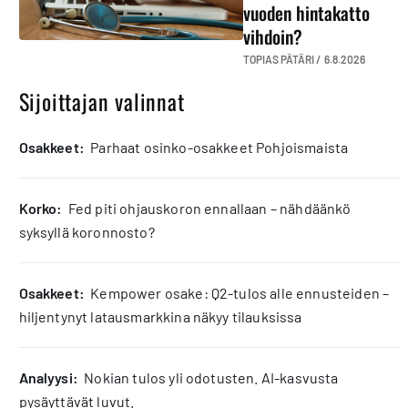
vuoden hintakatto
vihdoin?
TOPIAS PÄTÄRI /
6.8.2026
Sijoittajan valinnat
osakkeet:
Parhaat osinko-osakkeet Pohjoismaista
korko:
Fed piti ohjauskoron ennallaan – nähdäänkö
syksyllä koronnosto?
osakkeet:
Kempower osake: Q2-tulos alle ennusteiden –
hiljentynyt latausmarkkina näkyy tilauksissa
analyysi:
Nokian tulos yli odotusten. AI-kasvusta
pysäyttävät luvut.