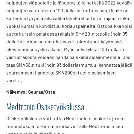
huippujen yläpuolelle ja lähestyy tällä hetkellä 2022 kevään
huippujen vastustasoa 100 dollarin tuntumassa. Osake on
kuitenkin lyhyellä aikavälillä lähellä yliostetun rajaa, minkä
vuoksi kurssiin kohdistuu korjauspaineita. Ostopaikka voisi
aueta kurssin palatessa takaisin SMA20:n tasolle (noin 95
dollaria), johon se on toistuvasti tukeutunut käynnissä
olevan noususyklin aikana. Myös selvä ylitys 100 dollarin
vastustasosta voidaan nähdä paikkana sisäänmenolle. Jos
taas SMA50:n tuki (noin 93 dollaria) murtuu, kannattaa jäädä
seuraamaan tilannetta SMA200:n tuelle palaamisen
varalta.
Näkemys: Seuraa/Osta
Medtronic Osaketyökalussa
Osaketyökalussa voit tutkia Medtronicin osaketta ja sen
tunnuslukuja tarkemmin sekä vertailla Medtronicin sen
kansainvälisiin kilpailijoihin!