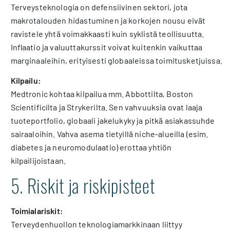
Terveysteknologia on defensiivinen sektori, jota
makrotalouden hidastuminen ja korkojen nousu eivät
ravistele yhtä voimakkaasti kuin syklistä teollisuutta.
Inflaatio ja valuuttakurssit voivat kuitenkin vaikuttaa
marginaaleihin, erityisesti globaaleissa toimitusketjuissa.
Kilpailu:
Medtronic kohtaa kilpailua mm. Abbottilta, Boston
Scientificilta ja Strykerilta. Sen vahvuuksia ovat laaja
tuoteportfolio, globaali jakelukyky ja pitkä asiakassuhde
sairaaloihin. Vahva asema tietyillä niche-alueilla (esim.
diabetes ja neuromodulaatio) erottaa yhtiön
kilpailijoistaan.
5. Riskit ja riskipisteet
Toimialariskit:
Terveydenhuollon teknologiamarkkinaan liittyy