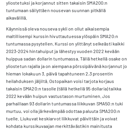
yliostetuksi ja korjannut sitten takaisin SMA200:n
tuntumaan säilyttäen nousevan suunnan pitkällä
aikavälillä.
Käynnissä oleva nouseva sykli on ollut aikaisempia
maltillisempi kurssin hivuttautuessa ylöspäin SMA20:n
tuntumassa pysytellen. Kurssi on ylittänyt selkeästi kaikki
2023-2024 hintahuiput ja lähestyy vuoden 2022 kevään
huippua sadan dollarin tuntumassa. Tällä hetkellä osake on
yliostetun rajalla ja on aiempana pörssipäivänä korjannut jo
hieman lokakuun 3. päivä tapahtuneen 2,3 prosentin
heilahduksen jäljiltä. Ostopaikan voisi tarjota korjaus
takaisin SMA20:n tasolle (tällä hetkellä 95 dollaria) taikka
2022 kevään huipun vastustason murtuminen. Jos
parhaillaan 93 dollarin tuntumassa liikkuvan SMA50:n tuki
murtuu, voi olla järkevämpää odottaa paluuta SMA200:n
tuelle. Liukuvat keskiarvot liikkuvat päivittäin ja voivat
kohdata kurssikuvaajan merkittävästikin mainitusta