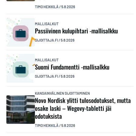
TIMO HEIKKILÄ
/
5.8.2026
MALLISALKUT
Passiivinen kulupihtari -mallisalkku
SIJOITTAJA.FI
/
5.8.2026
MALLISALKUT
Suomi Fundamentti -mallisalkku
SIJOITTAJA.FI
/
5.8.2026
KANSAINVÄLINEN SIJOITTAMINEN
Novo Nordisk ylitti tulosodotukset, mutta
osake laski – Wegovy-tabletti jäi
odotuksista
TIMO HEIKKILÄ
/
5.8.2026