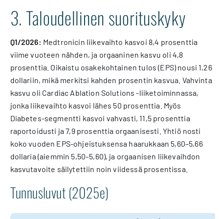
3. Taloudellinen suorituskyky
Q1/2026:
Medtronicin liikevaihto kasvoi 8,4 prosenttia
viime vuoteen nähden, ja orgaaninen kasvu oli 4,8
prosenttia. Oikaistu osakekohtainen tulos (EPS) nousi 1,26
dollariin, mikä merkitsi kahden prosentin kasvua. Vahvinta
kasvu oli Cardiac Ablation Solutions -liiketoiminnassa,
jonka liikevaihto kasvoi lähes 50 prosenttia. Myös
Diabetes-segmentti kasvoi vahvasti, 11,5 prosenttia
raportoidusti ja 7,9 prosenttia orgaanisesti. Yhtiö nosti
koko vuoden EPS-ohjeistuksensa haarukkaan 5,60–5,66
dollaria (aiemmin 5,50–5,60), ja orgaanisen liikevaihdon
kasvutavoite säilytettiin noin viidessä prosentissa.
Tunnusluvut (2025e)