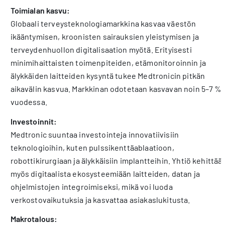
Toimialan kasvu:
Globaali terveysteknologiamarkkina kasvaa väestön
ikääntymisen, kroonisten sairauksien yleistymisen ja
terveydenhuollon digitalisaation myötä. Erityisesti
minimihaittaisten toimenpiteiden, etämonitoroinnin ja
älykkäiden laitteiden kysyntä tukee Medtronicin pitkän
aikavälin kasvua. Markkinan odotetaan kasvavan noin 5–7 %
vuodessa.
Investoinnit:
Medtronic suuntaa investointeja innovatiivisiin
teknologioihin, kuten pulssikenttäablaatioon,
robottikirurgiaan ja älykkäisiin implantteihin. Yhtiö kehittää
myös digitaalista ekosysteemiään laitteiden, datan ja
ohjelmistojen integroimiseksi, mikä voi luoda
verkostovaikutuksia ja kasvattaa asiakaslukitusta.
Makrotalous: