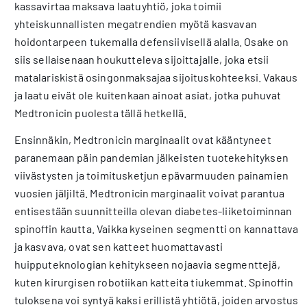
kassavirtaa maksava laatuyhtiö, joka toimii
yhteiskunnallisten megatrendien myötä kasvavan
hoidontarpeen tukemalla defensiivisellä alalla. Osake on
siis sellaisenaan houkutteleva sijoittajalle, joka etsii
matalariskistä osingonmaksajaa sijoituskohteeksi. Vakaus
ja laatu eivät ole kuitenkaan ainoat asiat, jotka puhuvat
Medtronicin puolesta tällä hetkellä.
Ensinnäkin, Medtronicin marginaalit ovat kääntyneet
paranemaan päin pandemian jälkeisten tuotekehityksen
viivästysten ja toimitusketjun epävarmuuden painamien
vuosien jäljiltä. Medtronicin marginaalit voivat parantua
entisestään suunnitteilla olevan diabetes-liiketoiminnan
spinoffin kautta. Vaikka kyseinen segmentti on kannattava
ja kasvava, ovat sen katteet huomattavasti
huipputeknologian kehitykseen nojaavia segmenttejä,
kuten kirurgisen robotiikan katteita tiukemmat. Spinoffin
tuloksena voi syntyä kaksi erillistä yhtiötä, joiden arvostus