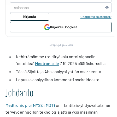
Kirjaudu
Unohditko salasanasi?
Kirjaudu Googlella
Kehittämämme treidityökalu antoi signaalin
”ostoidea”
Medtronicille
7.10.2025 päätöskurssilla
Tässä Sijoittaja AI:n analyysi yhtiön osakkeesta
Lopussa analyytikon kommentti osakeideasta
Johdanto
Medtronic plc (NYSE: MDT)
on irlantilais-yhdysvaltalainen
terveydenhuollon teknologiajätti ja yksi maailman