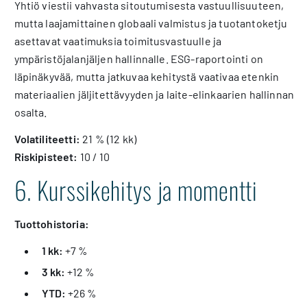
Yhtiö viestii vahvasta sitoutumisesta vastuullisuuteen,
mutta laajamittainen globaali valmistus ja tuotantoketju
asettavat vaatimuksia toimitusvastuulle ja
ympäristöjalanjäljen hallinnalle. ESG-raportointi on
läpinäkyvää, mutta jatkuvaa kehitystä vaativaa etenkin
materiaalien jäljitettävyyden ja laite-elinkaarien hallinnan
osalta.
Volatiliteetti:
21 % (12 kk)
Riskipisteet:
10 / 10
6. Kurssikehitys ja momentti
Tuottohistoria:
1 kk:
+7 %
3 kk:
+12 %
YTD:
+26 %