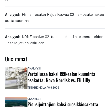
analyysi:
Finnair osake: Rajua kasvua Q2:lla – osake hakee
uutta suuntaa
analyysi:
KONE osake: Q2-tulos niukasti alle ennusteiden
– osake jatkaa laskuaan
Uusimmat
ANALYYSI
Vertailussa kaksi lääkealan kuuminta
osaketta: Novo Nordisk vs. Eli Lilly
TIMO HEIKKILÄ
/
6.8.2026
OSAKKEET
Piensijoittajien kaksi suosikkiosaketta