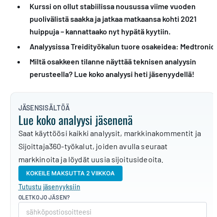
Kurssi on ollut stabiilissa nousussa viime vuoden
puolivälistä saakka ja jatkaa matkaansa kohti 2021
huippuja – kannattaako nyt hypätä kyytiin.
Analyysissa Treidityökalun tuore osakeidea: Medtronic
.
Miltä osakkeen tilanne näyttää teknisen analyysin
perusteella? Lue koko analyysi heti jäsenyydellä!
JÄSENSISÄLTÖÄ
Lue koko analyysi jäsenenä
Saat käyttöösi kaikki analyysit, markkinakommentit ja
Sijoittaja360-työkalut, joiden avulla seuraat
markkinoita ja löydät uusia sijoitusideoita.
KOKEILE MAKSUTTA 2 VIIKKOA
Tutustu jäsenyyksiin
OLETKO JO JÄSEN?