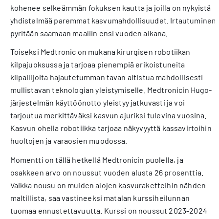
kohenee selkeämmän fokuksen kautta ja joilla on nykyistä
yhdistelmää paremmat kasvumahdollisuudet. Irtautuminen
pyritään saamaan maaliin ensi vuoden aikana.
Toiseksi Medtronic on mukana kirurgisen robotiikan
kilpajuoksussa ja tarjoaa pienempiä erikoistuneita
kilpailijoita hajautetumman tavan altistua mahdollisesti
mullistavan teknologian yleistymiselle. Medtronicin Hugo-
järjestelmän käyttöönotto yleistyy jatkuvasti ja voi
tarjoutua merkittäväksi kasvun ajuriksi tulevina vuosina.
Kasvun ohella robotiikka tarjoaa näkyvyyttä kassavirtoihin
huoltojen ja varaosien muodossa.
Momentti on tällä hetkellä Medtronicin puolella, ja
osakkeen arvo on noussut vuoden alusta 26 prosenttia.
Vaikka nousu on muiden alojen kasvuraketteihin nähden
maltillista, saa vastineeksi matalan kurssiheilunnan
tuomaa ennustettavuutta. Kurssi on noussut 2023-2024