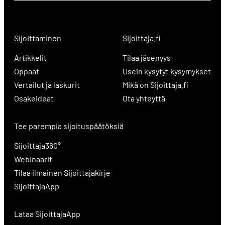
Sijoittaminen
Sijoittaja.fi
Artikkelit
Tilaa jäsenyys
Oppaat
Usein kysytyt kysymykset
Vertailut ja laskurit
Mikä on Sijoittaja.fi
Osakeideat
Ota yhteyttä
Tee parempia sijoituspäätöksiä
Sijoittaja360°
Webinaarit
Tilaa ilmainen Sijoittajakirje
SijoittajaApp
Lataa SijoittajaApp