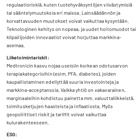
regulaatioriskiä, kuten tuotehyväksyntöjen viivästymisiä
tai sääntelymuutoksia eri maissa. Lainsäädännön ja
korvattavuuden muutokset voivat vaikuttaa kysyntään.
Teknologinen kehitys on nopeaa, ja uudet hoitomuodot tai
kilpailijoiden innovaatiot voivat horjuttaa markkina-
asemaa.
Liiketoimintariskit:
Medtronicin kasvu nojaa useisiin korkean odotusarvon
terapiakategorioihin (esim. PFA, diabetes), joiden
kaupallistaminen edellyttää suuria investointeja ja
markkina-acceptanssia. Vaikka yhtiö on vakavarainen,
marginaaleihin kohdistuu painetta mm. valuuttaliikkeistä,
toimitusketjujen haasteista ja inflaatiosta. Myös
geopoliittiset riskit ja tariffit voivat vaikuttaa
kulurakenteeseen.
ESG: