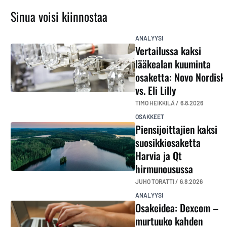
Sinua voisi kiinnostaa
ANALYYSI
Vertailussa kaksi
lääkealan kuuminta
osaketta: Novo Nordisk
vs. Eli Lilly
TIMO HEIKKILÄ /
6.8.2026
OSAKKEET
Piensijoittajien kaksi
suosikkiosaketta
Harvia ja Qt
hirmunousussa
JUHO TORATTI /
6.8.2026
ANALYYSI
Osakeidea: Dexcom –
murtuuko kahden