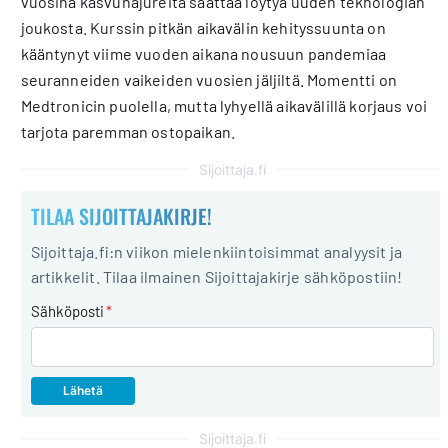
vuosina kasvunajureita saattaa löytyä uuden teknologian
joukosta. Kurssin pitkän aikavälin kehityssuunta on
kääntynyt viime vuoden aikana nousuun pandemiaa
seuranneiden vaikeiden vuosien jäljiltä. Momentti on
Medtronicin puolella, mutta lyhyellä aikavälillä korjaus voi
tarjota paremman ostopaikan.
Sijoittaja.fi
TILAA SIJOITTAJAKIRJE!
Sijoittaja.fi:n viikon mielenkiintoisimmat analyysit ja
artikkelit. Tilaa ilmainen Sijoittajakirje sähköpostiin!
Sähköposti
*
Sijoittaja.fi