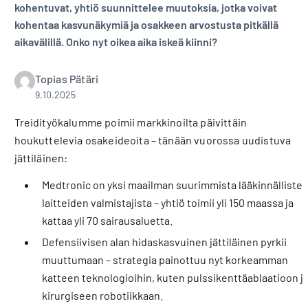
kohentuvat, yhtiö suunnittelee muutoksia, jotka voivat
kohentaa kasvunäkymiä ja osakkeen arvostusta pitkällä
aikavälillä. Onko nyt oikea aika iskeä kiinni?
Topias Pätäri
9.10.2025
Treidityökalumme poimii markkinoilta päivittäin
houkuttelevia osakeideoita – tänään vuorossa uudistuva
jättiläinen:
Medtronic on yksi maailman suurimmista lääkinnälliste
laitteiden valmistajista – yhtiö toimii yli 150 maassa ja
kattaa yli 70 sairausaluetta.
Defensiivisen alan hidaskasvuinen jättiläinen pyrkii
muuttumaan – strategia painottuu nyt korkeamman
katteen teknologioihin, kuten pulssikenttäablaatioon j
kirurgiseen robotiikkaan.