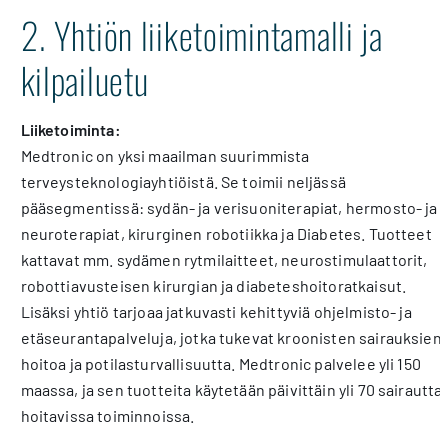
2. Yhtiön liiketoimintamalli ja
kilpailuetu
Liiketoiminta:
Medtronic on yksi maailman suurimmista
terveysteknologiayhtiöistä. Se toimii neljässä
pääsegmentissä: sydän- ja verisuoniterapiat, hermosto- ja
neuroterapiat, kirurginen robotiikka ja Diabetes. Tuotteet
kattavat mm. sydämen rytmilaitteet, neurostimulaattorit,
robottiavusteisen kirurgian ja diabeteshoitoratkaisut.
Lisäksi yhtiö tarjoaa jatkuvasti kehittyviä ohjelmisto- ja
etäseurantapalveluja, jotka tukevat kroonisten sairauksien
hoitoa ja potilasturvallisuutta. Medtronic palvelee yli 150
maassa, ja sen tuotteita käytetään päivittäin yli 70 sairautta
hoitavissa toiminnoissa.