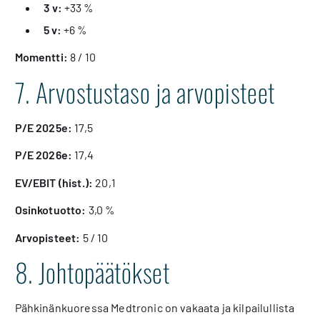
3 v:
+33 %
5 v:
+6 %
Momentti:
8 / 10
7. Arvostustaso ja arvopisteet
P/E 2025e:
17,5
P/E 2026e:
17,4
EV/EBIT (hist.):
20,1
Osinkotuotto:
3,0 %
Arvopisteet:
5 / 10
8. Johtopäätökset
Pähkinänkuoressa Medtronic on vakaata ja kilpailullista