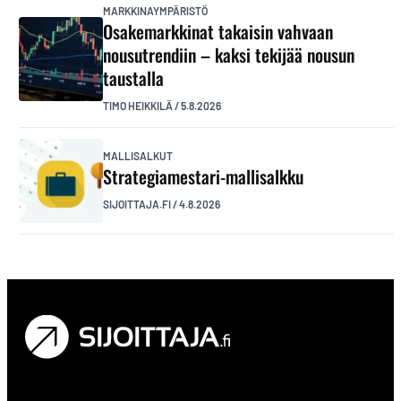
MARKKINAYMPÄRISTÖ
Osakemarkkinat takaisin vahvaan
nousutrendiin – kaksi tekijää nousun
taustalla
TIMO HEIKKILÄ
/
5.8.2026
MALLISALKUT
Strategiamestari-mallisalkku
SIJOITTAJA.FI
/
4.8.2026