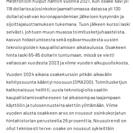
Medtronicin huiput nähtiin vuonna 2021, kun osake kävi yli
118 dollarissa (osinkokorjaamattomassa datassa yli 130
dollaria) vahvan koronapandemian jälkeisen kysynnän ja
sijoittajaluottamuksen tukemana. Tuon jälkeen kurssi laski
selvästi, johtuen muun muassa toimitusketjuhaasteista,
kasvun hidastumisesta sekä epävarmuudesta uusien
teknologioiden kaupallistamisen aikataulussa. Osakkeen
hinta laski 65-85 dollarin tuntumaan, missä se vietti
valtaosan vuodesta 2023 ja viime vuoden alkupuoliskosta.
Vuoden 2024 aikana osakekurssin pitkän aikavälin
kehityssuunta kääntyi nousuun (SMA200). Toimitusketjun
katkonaisuus hellitti, uusia teknologioita saatiin
kaupallistamisvaiheeseen tai aikaisempaa laajempaan
käyttöön ja tulosennusteita alettiin ylittämään. Viime
vuoden alusta osakkeen arvo on noussut osinkokorjatun
hintahistorian perusteella 26 prosenttia. Nousutrendi on
ollut teknisesti terve: osake on noussut sykleittäin