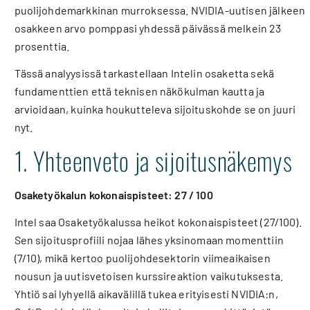
puolijohdemarkkinan murroksessa. NVIDIA-uutisen jälkeen
osakkeen arvo pomppasi yhdessä päivässä melkein 23
prosenttia.
Tässä analyysissä tarkastellaan Intelin osaketta sekä
fundamenttien että teknisen näkökulman kautta ja
arvioidaan, kuinka houkutteleva sijoituskohde se on juuri
nyt.
1. Yhteenveto ja sijoitusnäkemys
Osaketyökalun kokonaispisteet: 27 / 100
Intel saa Osaketyökalussa heikot kokonaispisteet (27/100).
Sen sijoitusprofiili nojaa lähes yksinomaan momenttiin
(7/10), mikä kertoo puolijohdesektorin viimeaikaisen
nousun ja uutisvetoisen kurssireaktion vaikutuksesta.
Yhtiö sai lyhyellä aikavälillä tukea erityisesti NVIDIA:n,