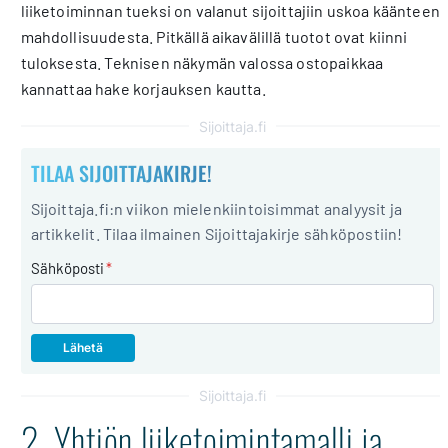
liiketoiminnan tueksi on valanut sijoittajiin uskoa käänteen
mahdollisuudesta. Pitkällä aikavälillä tuotot ovat kiinni
tuloksesta. Teknisen näkymän valossa ostopaikkaa
kannattaa hake korjauksen kautta.
Sijoittaja.fi
TILAA SIJOITTAJAKIRJE!
Sijoittaja.fi:n viikon mielenkiintoisimmat analyysit ja
artikkelit. Tilaa ilmainen Sijoittajakirje sähköpostiin!
Sähköposti
*
Sijoittaja.fi
2. Yhtiön liiketoimintamalli ja