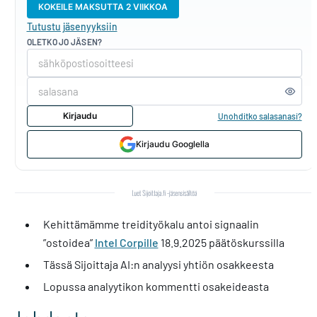
KOKEILE MAKSUTTA 2 VIIKKOA
Tutustu jäsenyyksiin
OLETKO JO JÄSEN?
Kirjaudu
Unohditko salasanasi?
Kirjaudu Googlella
Kehittämämme treidityökalu antoi signaalin
”ostoidea”
Intel Corpille
18.9.2025 päätöskurssilla
Tässä Sijoittaja AI:n analyysi yhtiön osakkeesta
Lopussa analyytikon kommentti osakeideasta