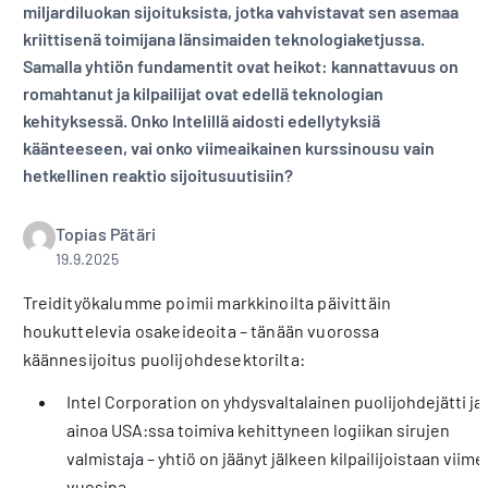
miljardiluokan sijoituksista, jotka vahvistavat sen asemaa
kriittisenä toimijana länsimaiden teknologiaketjussa.
Samalla yhtiön fundamentit ovat heikot: kannattavuus on
romahtanut ja kilpailijat ovat edellä teknologian
kehityksessä. Onko Intelillä aidosti edellytyksiä
käänteeseen, vai onko viimeaikainen kurssinousu vain
hetkellinen reaktio sijoitusuutisiin?
Topias Pätäri
19.9.2025
Treidityökalumme poimii markkinoilta päivittäin
houkuttelevia osakeideoita – tänään vuorossa
käännesijoitus puolijohdesektorilta:
Intel Corporation on yhdysvaltalainen puolijohdejätti ja
ainoa USA:ssa toimiva kehittyneen logiikan sirujen
valmistaja – yhtiö on jäänyt jälkeen kilpailijoistaan viime
vuosina.