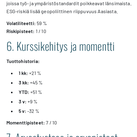
joissa työ- ja ympäristöstandardit poikkeavat länsimaista.
ESG-riskiä lisää geopoliittinen riippuvuus Aasiasta.
Volatiliteetti:
59 %
Riskipisteet:
1 / 10
6. Kurssikehitys ja momentti
Tuottohistoria:
1 kk:
+21 %
3 kk:
+45 %
YTD:
+51 %
3 v:
+9 %
5 v:
-32 %
Momenttipisteet:
7 / 10