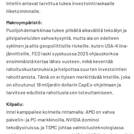
Inteliin antavat tarvittua tukea investointiraskaalle
liiketoiminnalle.
Makroympäristö:
Puolijohdemarkkinaa tukee pitkällä aikavälillä tekoälyn ja
pilvipalveluiden vahva kysyntä, mutta ala on edelleen
syklinen ja altis geopoliittisille riskeille, kuten USA–Kiina-
jännitteille. FED laski syyskuussa 2025 ohjauskorkoa
ensimmäistä kertaa lähes vuoteen, mikä keventää
rahoituskustannuksia ja helpottaa suurten investointien
rahoittamista. Tämä on erityisen merkittävää Intelille, joka
on sitoutunut 18 miljardin dollarin CapEx-ohjelmaan ja
tarvitsee edullista rahoitusta sen toteuttamiseen.
Kilpailu:
Intel kamppailee kolmella rintamalla: AMD on vahva
palvelin- ja PC-markkinoilla, NVIDIA dominoi
tekoälysiruissa, ja TSMC johtaa valmistusteknologiassa