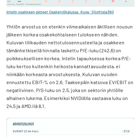
Intelin osakkeen pisteet Osaketyökalussa. Kuva: Sijoittaja360
Yhtiön arvostus on etenkin viimeaikaisen äkillisen nousun
jälkeen korkea osakekohtaiseen tulokseen nähden.
Kuluvan tilikauden nettotulosennusteella ja osakkeen
tämänhetkisellä hinnalla laskettu P/E-luku (242,6) on
poikkeuksellisen korkea. Intelin tapauksessa korkea P/E-
luku kertoo kuitenkin heikosta kannattavuudesta, ei
niinkään korkeasta arvostuksesta. Kuluvan vuoden
ennustettu EBIT-% on 2,6. Taaksepäin katsova EV/EBIT on
negatiivinen. P/S-luku on 2,5, joka on sektorin yhtiölle
alhainen lukema. Esimerkiksi NVIDIAlla vastaava luku on
24,5 ja AMD:llä 8,1.