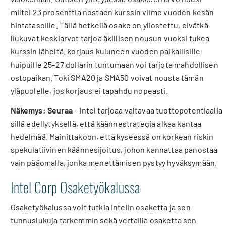
miltei 23 prosenttia nostaen kurssin viime vuoden kesän
hintatasoille. Tällä hetkellä osake on yliostettu, eivätkä
liukuvat keskiarvot tarjoa äkillisen nousun vuoksi tukea
kurssin läheltä. korjaus kuluneen vuoden paikallisille
huipuille 25-27 dollarin tuntumaan voi tarjota mahdollisen
ostopaikan. Toki SMA20 ja SMA50 voivat nousta tämän
yläpuolelle, jos korjaus ei tapahdu nopeasti.
Näkemys: Seuraa
– Intel tarjoaa valtavaa tuottopotentiaalia
sillä edellytyksellä, että käännestrategia alkaa kantaa
hedelmää. Mainittakoon, että kyseessä on korkean riskin
spekulatiivinen käännesijoitus, johon kannattaa panostaa
vain pääomalla, jonka menettämisen pystyy hyväksymään.
Intel Corp Osaketyökalussa
Osaketyökalussa voit tutkia Intelin osaketta ja sen
tunnuslukuja tarkemmin sekä vertailla osaketta sen