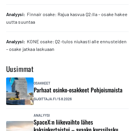
analyysi:
Finnair osake: Rajua kasvua Q2:lla – osake hakee
uutta suuntaa
analyysi:
KONE osake: Q2-tulos niukasti alle ennusteiden
– osake jatkaa laskuaan
Uusimmat
OSAKKEET
Parhaat osinko-osakkeet Pohjoismaista
SIJOITTAJA.FI
/
5.8.2026
ANALYYSI
SpaceX:n liikevaihto lähes
kaksinkertaistui – avaako kurssilasku