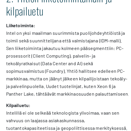
kilpailuetu
Liiketoiminta:
Intel on yksi maailman suurimmista puolijohdeyhtiöistä ja
toimii sekä suunnittelijana että valmistajana (IDM-malli).
Sen liiketoiminta jakautuu kolmeen pääsegmenttiin: PC-
prosessorit (Client Computing), palvelin- ja
tekoälyratkaisut (Data Center and AI) sekä
sopimusvalmistus (Foundry). Yhtiö hallitsee edelleen PC-
markkinaa, mutta on jäänyt jälkeen kilpailijoistaan tekoäly-
ja palvelinpuolella. Uudet tuotelinjat, kuten Xeon 6 ja
Panther Lake, tähtäävät markkinaosuuden palauttamiseen.
Kilpailuetu:
Intelillä ei ole selkeää teknologista ylivoimaa, vaan sen
vahvuus on laajassa asiakaskunnassa,
tuotantokapasiteetissa ja geopoliittisessa merkityksessä.