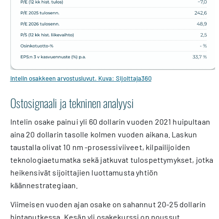
Intelin osakkeen arvostusluvut. Kuva: Sijoittaja360
Ostosignaali ja tekninen analyysi
Intelin osake painui yli 60 dollarin vuoden 2021 huipultaan
aina 20 dollarin tasolle kolmen vuoden aikana. Laskun
taustalla olivat 10 nm -prosessiviiveet, kilpailijoiden
teknologiaetumatka sekä jatkuvat tulospettymykset, jotka
heikensivät sijoittajien luottamusta yhtiön
käännestrategiaan.
Viimeisen vuoden ajan osake on sahannut 20-25 dollarin
hintaputkessa. Kesän yli osakekurssi on noussut