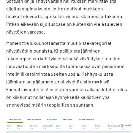
SoftBankin ja Yhdysvaltain hallituksen merkittävistä
sijoitussopimuksista, jotka nostivat osakkeen
houkuttelevuutta spekulatiivisena käännesijoituksena.
Pitkän aikavälin sijoituscase on kuitenkin vielä tulevien
näyttöjen varassa.
Momenttia lukuunottamatta muut pistekategoriat
näyttävätkin punaista. Kilpailijoista jääminen
teknologisessa kehityksessä sekä viivästykset uusien
innovaatioiden markkinoille tuomisessa ovat piinanneet
Intelin liiketoimintaa useita vuosia. Kehityskulusta
jääminen on pääomaintensiivisellä alalla myrkkyä
kannattavuudelle. Viimeisten vuosien aikana Intelin tulos
on kiikkunut nollarajan kynnyksellä kallistuen yhä
enenevissä määrin tappiollisen suuntaan.