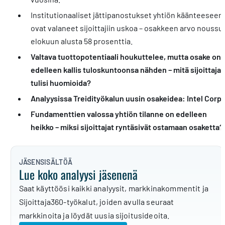
Institutionaaliset jättipanostukset yhtiön käänteeseen
ovat valaneet sijoittajiin uskoa – osakkeen arvo noussu
elokuun alusta 58 prosenttia.
Valtava tuottopotentiaali houkuttelee, mutta osake on
edelleen kallis tuloskuntoonsa nähden – mitä sijoittaja
tulisi huomioida?
Analyysissa Treidityökalun uusin osakeidea: Intel Corp.
Fundamenttien valossa yhtiön tilanne on edelleen
heikko – miksi sijoittajat ryntäsivät ostamaan osaketta?
JÄSENSISÄLTÖÄ
Lue koko analyysi jäsenenä
Saat käyttöösi kaikki analyysit, markkinakommentit ja
Sijoittaja360-työkalut, joiden avulla seuraat
markkinoita ja löydät uusia sijoitusideoita.