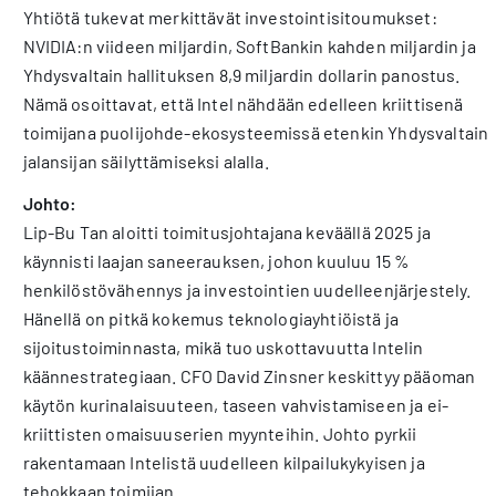
Yhtiötä tukevat merkittävät investointisitoumukset:
NVIDIA:n viideen miljardin, SoftBankin kahden miljardin ja
Yhdysvaltain hallituksen 8,9 miljardin dollarin panostus.
Nämä osoittavat, että Intel nähdään edelleen kriittisenä
toimijana puolijohde-ekosysteemissä etenkin Yhdysvaltain
jalansijan säilyttämiseksi alalla.
Johto:
Lip-Bu Tan aloitti toimitusjohtajana keväällä 2025 ja
käynnisti laajan saneerauksen, johon kuuluu 15 %
henkilöstövähennys ja investointien uudelleenjärjestely.
Hänellä on pitkä kokemus teknologiayhtiöistä ja
sijoitustoiminnasta, mikä tuo uskottavuutta Intelin
käännestrategiaan. CFO David Zinsner keskittyy pääoman
käytön kurinalaisuuteen, taseen vahvistamiseen ja ei-
kriittisten omaisuuserien myynteihin. Johto pyrkii
rakentamaan Intelistä uudelleen kilpailukykyisen ja
tehokkaan toimijan.