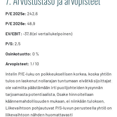
7. Arvostustaso ja arvopisteet
P/E 2025e:
242,6
P/E 2026e:
48,9
EV/EBIT:
-37,8 (ei vertailukelpoinen)
P/S:
2,5
Osinkotuotto:
0 %
Arvopisteet:
1 / 10
Intelin P/E-luku on poikkeuksellisen korkea, koska yhtiön
tulos on laskenut nollarajan tuntumaan eivätkä sijoittajat
ole valmiita päästämään irti puolijohteiden kysynnän
tarjoamasta potentiaalista. Osake hinnoitellaan
käännemahdollisuuden mukaan, ei niinkään tuloksen.
Liikevaihtoon pohjautuvat P/S-luvun perusteella yhtiö on
liikevaihtoon nähden huomattavasti