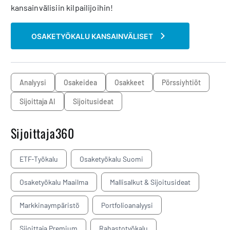
kansainvälisiin kilpailijoihin!
OSAKETYÖKALU KANSAINVÄLISET
analyysi
osakeidea
osakkeet
pörssiyhtiöt
Sijoittaja AI
sijoitusideat
Sijoittaja360
ETF-Työkalu
Osaketyökalu Suomi
Osaketyökalu Maailma
Mallisalkut & Sijoitusideat
Markkinaympäristö
Portfolioanalyysi
Sijoittaja Premium
Rahastotyökalu