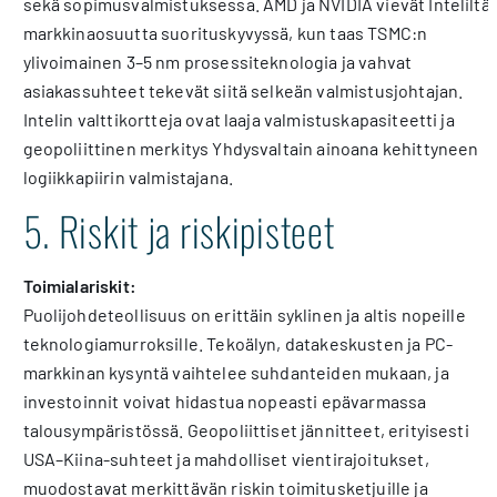
sekä sopimusvalmistuksessa. AMD ja NVIDIA vievät Inteliltä
markkinaosuutta suorituskyvyssä, kun taas TSMC:n
ylivoimainen 3–5 nm prosessiteknologia ja vahvat
asiakassuhteet tekevät siitä selkeän valmistusjohtajan.
Intelin valttikortteja ovat laaja valmistuskapasiteetti ja
geopoliittinen merkitys Yhdysvaltain ainoana kehittyneen
logiikkapiirin valmistajana.
5. Riskit ja riskipisteet
Toimialariskit:
Puolijohdeteollisuus on erittäin syklinen ja altis nopeille
teknologiamurroksille. Tekoälyn, datakeskusten ja PC-
markkinan kysyntä vaihtelee suhdanteiden mukaan, ja
investoinnit voivat hidastua nopeasti epävarmassa
talousympäristössä. Geopoliittiset jännitteet, erityisesti
USA–Kiina-suhteet ja mahdolliset vientirajoitukset,
muodostavat merkittävän riskin toimitusketjuille ja