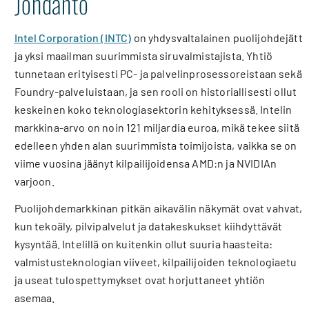
Johdanto
Intel Corporation (INTC)
on yhdysvaltalainen puolijohdejätti
ja yksi maailman suurimmista siruvalmistajista. Yhtiö
tunnetaan erityisesti PC- ja palvelinprosessoreistaan sekä
Foundry-palveluistaan, ja sen rooli on historiallisesti ollut
keskeinen koko teknologiasektorin kehityksessä. Intelin
markkina-arvo on noin 121 miljardia euroa, mikä tekee siitä
edelleen yhden alan suurimmista toimijoista, vaikka se on
viime vuosina jäänyt kilpailijoidensa AMD:n ja NVIDIAn
varjoon.
Puolijohdemarkkinan pitkän aikavälin näkymät ovat vahvat,
kun tekoäly, pilvipalvelut ja datakeskukset kiihdyttävät
kysyntää. Intelillä on kuitenkin ollut suuria haasteita:
valmistusteknologian viiveet, kilpailijoiden teknologiaetu
ja useat tulospettymykset ovat horjuttaneet yhtiön
asemaa.