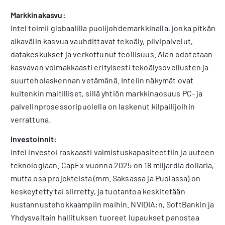
Markkinakasvu:
Intel toimii globaalilla puolijohdemarkkinalla, jonka pitkän
aikavälin kasvua vauhdittavat tekoäly, pilvipalvelut,
datakeskukset ja verkottunut teollisuus. Alan odotetaan
kasvavan voimakkaasti erityisesti tekoälysovellusten ja
suurteholaskennan vetämänä. Intelin näkymät ovat
kuitenkin maltilliset, sillä yhtiön markkinaosuus PC- ja
palvelinprosessoripuolella on laskenut kilpailijoihin
verrattuna.
Investoinnit:
Intel investoi raskaasti valmistuskapasiteettiin ja uuteen
teknologiaan. CapEx vuonna 2025 on 18 miljardia dollaria,
mutta osa projekteista (mm. Saksassa ja Puolassa) on
keskeytetty tai siirretty, ja tuotantoa keskitetään
kustannustehokkaampiin maihin. NVIDIA:n, SoftBankin ja
Yhdysvaltain hallituksen tuoreet lupaukset panostaa