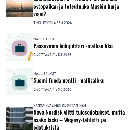
ostopaikan ja toteutuuko Muskin hurja
visio?
TIMO HEIKKILÄ
/
5.8.2026
MALLISALKUT
Passiivinen kulupihtari -mallisalkku
SIJOITTAJA.FI
/
5.8.2026
MALLISALKUT
Suomi Fundamentti -mallisalkku
SIJOITTAJA.FI
/
5.8.2026
KANSAINVÄLINEN SIJOITTAMINEN
Novo Nordisk ylitti tulosodotukset, mutta
osake laski – Wegovy-tabletti jäi
odotuksista