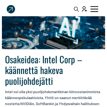
Sijoittaja.fi
Tee
parempia
sijoituspäätöksiä
Osakeidea: Intel Corp –
käännettä hakeva
puolijohdejätti
Intel voi olla yksi puolijohdemarkkinan kiinnostavimmista
käännespekulaatioista. Yhtiö on saanut merkittävää
nostetta NVIDIAn, SoftBankin ja Yhdysvaltain hallituksen