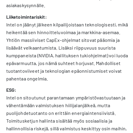
asiakaskysynnälle.
Liiketoimintariskit:
Intel on jäänyt jälkeen kilpailijoistaan teknologisesti, mikä
heikentää sen hinnoitteluvoimaa ja markkina-asemaa.
Yhtiön massiiviset CapEx-ohjelmat sitovat pääomia ja
lisäävät velkaantumista. Lisäksi riippuvuus suurista
kumppaneista (NVIDIA, hallituksen tukiohjelmat) voi luoda
epävarmuutta, jos nämä suhteet horjuvat. Mahdolliset
tuotantoviiveet ja teknologian epäonnistumiset voivat
pahentaa ongelmia.
ESG:
Intel on sitoutunut parantamaan ympäristövastuutaan ja
vähentämään valmistuksen hiilijalanjälkeä, mutta
puolijohdetuotanto on erittäin energiaintensiivistä.
Toimitusketjun hallinta sisältää myös sosiaalisia ja
hallinnollisia riskejä, sillä valmistus keskittyy osin maihin,