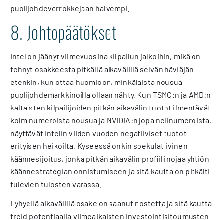
puolijohdeverrokkejaan halvempi.
8. Johtopäätökset
Intel on jäänyt viimevuosina kilpailun jalkoihin, mikä on
tehnyt osakkeesta pitkällä aikavälillä selvän häviäjän
etenkin, kun ottaa huomioon, minkälaista nousua
puolijohdemarkkinoilla ollaan nähty. Kun TSMC:n ja AMD:n
kaltaisten kilpailijoiden pitkän aikavälin tuotot ilmentävät
kolminumeroista nousua ja NVIDIA:n jopa nelinumeroista,
näyttävät Intelin viiden vuoden negatiiviset tuotot
erityisen heikoilta. Kyseessä onkin spekulatiivinen
käännesijoitus, jonka pitkän aikavälin profiili nojaa yhtiön
käännestrategian onnistumiseen ja sitä kautta on pitkälti
tulevien tulosten varassa.
Lyhyellä aikavälillä osake on saanut nostetta ja sitä kautta
treidipotentiaalia viimeaikaisten investointisitoumusten