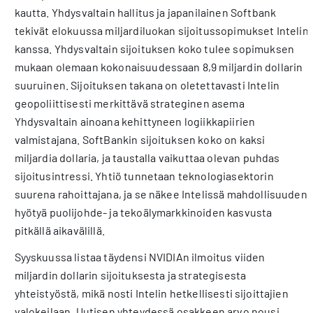
kautta. Yhdysvaltain hallitus ja japanilainen Softbank
tekivät elokuussa miljardiluokan sijoitussopimukset Intelin
kanssa. Yhdysvaltain sijoituksen koko tulee sopimuksen
mukaan olemaan kokonaisuudessaan 8,9 miljardin dollarin
suuruinen. Sijoituksen takana on oletettavasti Intelin
geopoliittisesti merkittävä strateginen asema
Yhdysvaltain ainoana kehittyneen logiikkapiirien
valmistajana. SoftBankin sijoituksen koko on kaksi
miljardia dollaria, ja taustalla vaikuttaa olevan puhdas
sijoitusintressi. Yhtiö tunnetaan teknologiasektorin
suurena rahoittajana, ja se näkee Intelissä mahdollisuuden
hyötyä puolijohde- ja tekoälymarkkinoiden kasvusta
pitkällä aikavälillä.
Syyskuussa listaa täydensi NVIDIAn ilmoitus viiden
miljardin dollarin sijoituksesta ja strategisesta
yhteistyöstä, mikä nosti Intelin hetkellisesti sijoittajien
valokeilaan. Uutisen yhteydessä osakkeen arvo nousi