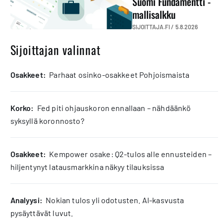
Suomi Fundamentti -
mallisalkku
SIJOITTAJA.FI /
5.8.2026
Sijoittajan valinnat
osakkeet:
Parhaat osinko-osakkeet Pohjoismaista
korko:
Fed piti ohjauskoron ennallaan – nähdäänkö
syksyllä koronnosto?
osakkeet:
Kempower osake: Q2-tulos alle ennusteiden –
hiljentynyt latausmarkkina näkyy tilauksissa
analyysi:
Nokian tulos yli odotusten. AI-kasvusta
pysäyttävät luvut.