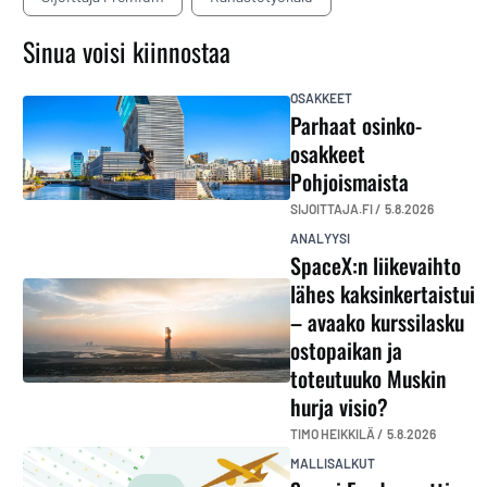
Sinua voisi kiinnostaa
OSAKKEET
Parhaat osinko-
osakkeet
Pohjoismaista
SIJOITTAJA.FI /
5.8.2026
ANALYYSI
SpaceX:n liikevaihto
lähes kaksinkertaistui
– avaako kurssilasku
ostopaikan ja
toteutuuko Muskin
hurja visio?
TIMO HEIKKILÄ /
5.8.2026
MALLISALKUT