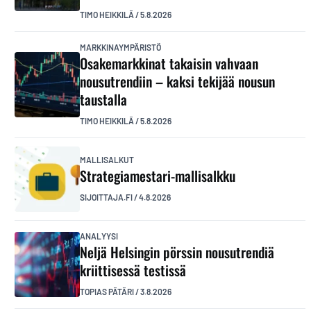
TIMO HEIKKILÄ
/
5.8.2026
MARKKINAYMPÄRISTÖ
Osakemarkkinat takaisin vahvaan
nousutrendiin – kaksi tekijää nousun
taustalla
TIMO HEIKKILÄ
/
5.8.2026
MALLISALKUT
Strategiamestari-mallisalkku
SIJOITTAJA.FI
/
4.8.2026
ANALYYSI
Neljä Helsingin pörssin nousutrendiä
kriittisessä testissä
TOPIAS PÄTÄRI
/
3.8.2026