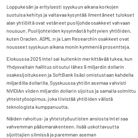
Loppukesän ja erityisesti syyskuun aikana korkojen
suotuisa kehitys ja valtavaa kysyntää ilmentäneet tulokset
alan yhtiöiltä ovat vetäneet puolijohdeosakkeet vahvaan
nousuun. Puolijohteiden kysynnästä hyötyvien yhtiöiden,
kuten Oraclen, ASML:n ja Lam Researchin osakkeet ovat
nousseet syyskuun aikana monin kymmeniä prosentteja.
Elokuussa 2025 Intel sai kuitenkin merkittävää tukea, kun
Yhdysvaltain hallitus sitoutui lähes 9 miljardin dollarin
osakesijoitukseen ja SoftBank lisäsi omistustaan kahdella
miljardilla dollarilla. Syyskuussa yhtiön asemaa vahvisti
NVIDIAn viiden miljardin dollarin sijoitus ja samalla solmittu
yhteistyösopimus, joka tiivistää yhtiöiden välistä
teknologista kumppanuutta.
Näiden rahoitus- ja yhteistyöuutisten ansiosta Intel saa
vahvemman pääomarakenteen, lisää uskottavuutta
sijoittajien silmissä ja paremman aseman