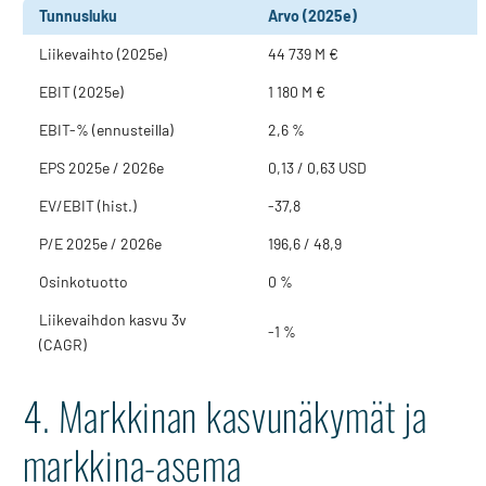
Tunnusluku
Arvo (2025e)
Liikevaihto (2025e)
44 739 M €
EBIT (2025e)
1 180 M €
EBIT-% (ennusteilla)
2,6 %
EPS 2025e / 2026e
0,13 / 0,63 USD
EV/EBIT (hist.)
-37,8
P/E 2025e / 2026e
196,6 / 48,9
Osinkotuotto
0 %
Liikevaihdon kasvu 3v
-1 %
(CAGR)
4. Markkinan kasvunäkymät ja
markkina-asema