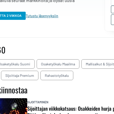
 avulla seuraat markkinoita ja löydät uusia
Tutustu jäsenyyksiin
TTA 2 VIIKKOA
60
Osaketyökalu Suomi
Osaketyökalu Maailma
Mallisalkut & Sijoi
Sijoittaja Premium
Rahastotyökalu
kiinnostaa
SIJOITTAMINEN
Sijoittajan viikkokatsaus: Osakkeiden hurja 