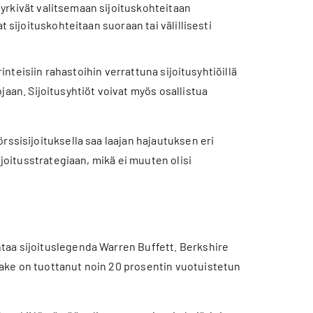
e pyrkivät valitsemaan sijoituskohteitaan
t sijoituskohteitaan suoraan tai välillisesti
rinteisiin rahastoihin verrattuna sijoitusyhtiöillä
jaan. Sijoitusyhtiöt voivat myös osallistua
rssisijoituksella saa laajan hajautuksen eri
sijoitusstrategiaan, mikä ei muuten olisi
htaa sijoituslegenda Warren Buffett. Berkshire
ake on tuottanut noin 20 prosentin vuotuistetun