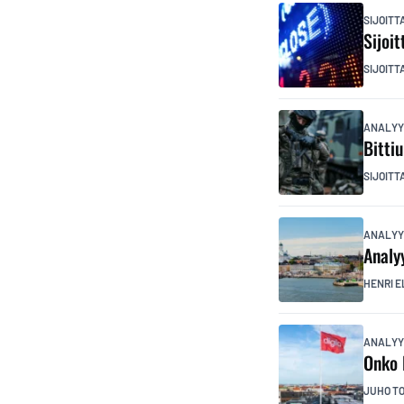
SIJOIT
Sijoi
SIJOITT
ANALYY
Bitti
SIJOITT
ANALYY
Analy
HENRI E
ANALYY
Onko 
JUHO T