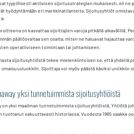
vat tyypillisesti aktiivisen sijoitusstrategian mukaisesti, eli n
ivät hyödyntämään eri markkinatilanteita. Sijoitusyhtiöt omistava
ta.
voitteena on kasvattaa sijoittajien varoja pitkällä aikavälillä. Pe
emmän päätösvaltaa sen osalta, miten ne haluavat hajauttaa varo
sten operatiiviseen toimintaan tai johtamiseen.
masta sijoitusyhtiöstä tekee mielenkiintoisen se, että yhdellä pö
a omaisuusluokkiin. Sijoittaja voi myös päästä käsiksi uniikkiin 
away yksi tunnetuimmista sijoitusyhtiöistä
on yksi maailman tunnetuimmista sijoitusyhtiöistä. Yhtiötä jo
 tuottanut vakuuttavasti historiassa. Vuodesta 1965 saakka os