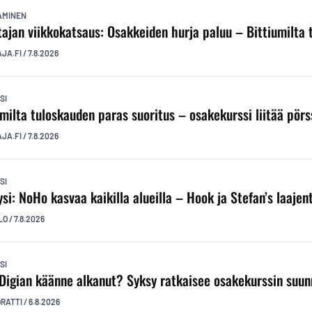
TAMINEN
ttajan viikkokatsaus: Osakkeiden hurja paluu – Bittiumilta
AJA.FI
/
7.8.2026
SI
umilta tuloskauden paras suoritus – osakekurssi liitää pörs
AJA.FI
/
7.8.2026
SI
ysi: NoHo kasvaa kaikilla alueilla – Hook ja Stefan’s laaj
LO
/
7.8.2026
SI
Digian käänne alkanut? Syksy ratkaisee osakekurssin suu
ORATTI
/
6.8.2026