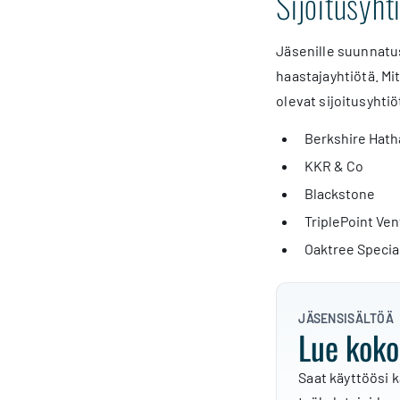
Sijoitusyht
Jäsenille suunnatu
haastajayhtiötä. Mi
olevat sijoitusyhtiö
Berkshire Hat
KKR & Co
Blackstone
TriplePoint Ve
Oaktree Specia
JÄSENSISÄLTÖÄ
Lue koko
Saat käyttöösi k