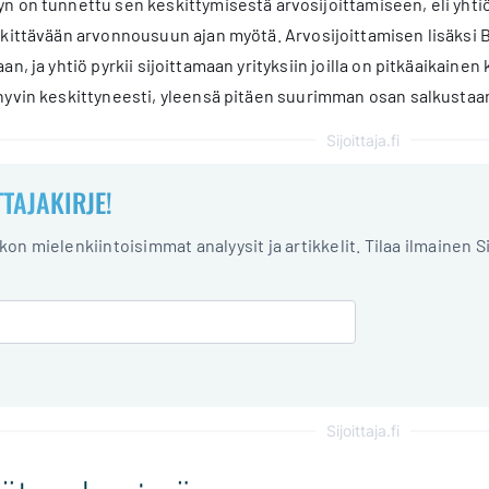
 on tunnettu sen keskittymisestä arvosijoittamiseen, eli yhtiö p
kittävään arvonnousuun ajan myötä. Arvosijoittamisen lisäksi Be
an, ja yhtiö pyrkii sijoittamaan yrityksiin joilla on pitkäaikainen
 hyvin keskittyneesti, yleensä pitäen suurimman osan salkusta
Sijoittaja.fi
TTAJAKIRJE!
iikon mielenkiintoisimmat analyysit ja artikkelit. Tilaa ilmainen S
Sijoittaja.fi