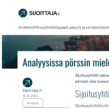
Sijoittaja.fi
Tee
parempia
Artikkelit
Pörssiyhtiöt
Oppaat
Laskurit ja vertailut
Osin
sijoituspäätöksiä
Analyysissa pörssin miel
Sijoitusyhtiöt tarjo
pörssin viisi tunnet
Sijoitusyht
Sijoittaja.fi
15.10.2024
analyysi
Sijoitusyhtiöillä vii