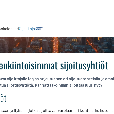
kokalenteri
Sijoittaja360°
enkiintoisimmat sijoitusyhtiöt
avat sijoittajalle laajan hajautuksen eri sijoituskohteisiin ja om
tua sijoitusyhtiötä. Kannattaako niihin sijoittaa juuri nyt?
iöt
tataan yrityksiin, jotka sijoittavat varojaan eri kohteisiin, kuten 