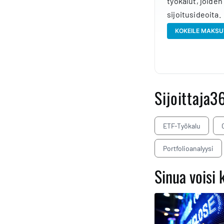
työkalut, joiden
sijoitusideoita.
KOKEILE MAKSU
Sijoittaja3
ETF-Työkalu
Portfolioanalyysi
Sinua voisi 