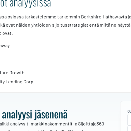
iöt analyysissä
ssa osiossa tarkastelemme tarkemmin Berkshire Hathawayta ja k
tkä ovat näiden yhtiöiden sijoitusstrategiat entä miltä ne näyttä
t ovat:
haway
nture Growth
lty Lending Corp
 analyysi jäsenenä
O
aikki analyysit, markkinakommentit ja Sijoittaja360-