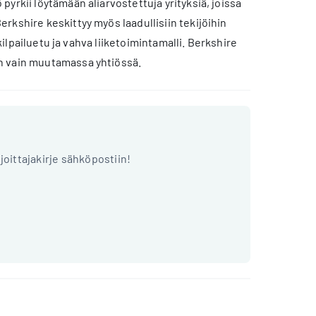
yrkii löytämään aliarvostettuja yrityksiä, joissa
rkshire keskittyy myös laadullisiin tekijöihin
 kilpailuetu ja vahva liiketoimintamalli. Berkshire
an vain muutamassa yhtiössä.
ijoittajakirje sähköpostiin!