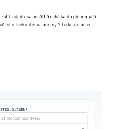
ahta sijoitusalan jättiä sekä kahta pienempää
vät sijoituskohteina juuri nyt? Tarkastelussa
LETKO JO JÄSEN?