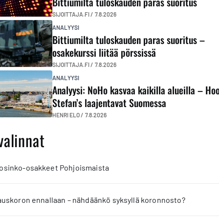
Bittiumilta tuloskauden paras suoritus
SIJOITTAJA.FI /
7.8.2026
ANALYYSI
Bittiumilta tuloskauden paras suoritus –
osakekurssi liitää pörssissä
SIJOITTAJA.FI /
7.8.2026
ANALYYSI
Analyysi: NoHo kasvaa kaikilla alueilla – Ho
Stefan’s laajentavat Suomessa
HENRI ELO /
7.8.2026
valinnat
 osinko-osakkeet Pohjoismaista
jauskoron ennallaan – nähdäänkö syksyllä koronnosto?