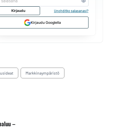
Kirjaudu
Unohditko salasanasi?
Kirjaudu Googlella
tusideat
Markkinaympäristö
paluu –