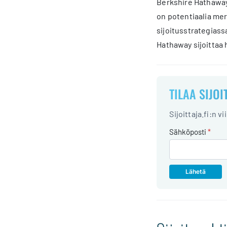
Berkshire Hathawayn
on potentiaalia mer
sijoitusstrategiassa
Hathaway sijoittaa
TILAA SIJOI
Sijoittaja.fi:n v
Sähköposti
*