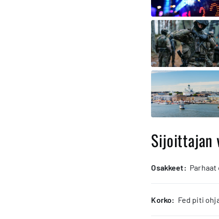
Sijoittajan 
osakkeet:
Parhaat
korko:
Fed piti oh