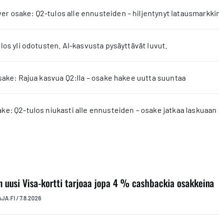
 osake: Q2-tulos alle ennusteiden – hiljentynyt latausmarkkin
los yli odotusten. AI-kasvusta pysäyttävät luvut.
sake: Rajua kasvua Q2:lla – osake hakee uutta suuntaa
e: Q2-tulos niukasti alle ennusteiden – osake jatkaa laskuaan
n uusi Visa-kortti tarjoaa jopa 4 % cashbackia osakkeina
AJA.FI
/
7.8.2026