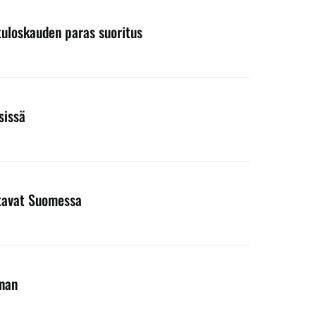
 tuloskauden paras suoritus
sissä
entavat Suomessa
nnan