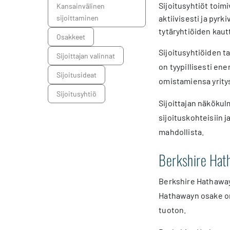
Sijoitusyhtiöt toimi
kansainvälinen
sijoittaminen
aktiivisesti ja pyrk
tytäryhtiöiden kaut
osakkeet
Sijoitusyhtiöiden ta
sijoittajan valinnat
on tyypillisesti en
sijoitusideat
omistamiensa yrity
sijoitusyhtiö
Sijoittajan näkökul
sijoituskohteisiin j
mahdollista.
Berkshire Hath
Berkshire Hathaway 
Hathawayn osake on
tuoton.