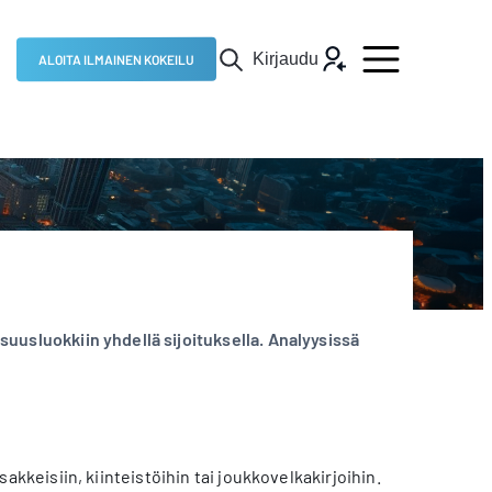
Kirjaudu
ALOITA ILMAINEN KOKEILU
aisuusluokkiin yhdellä sijoituksella. Analyysissä
osakkeisiin, kiinteistöihin tai joukkovelkakirjoihin.