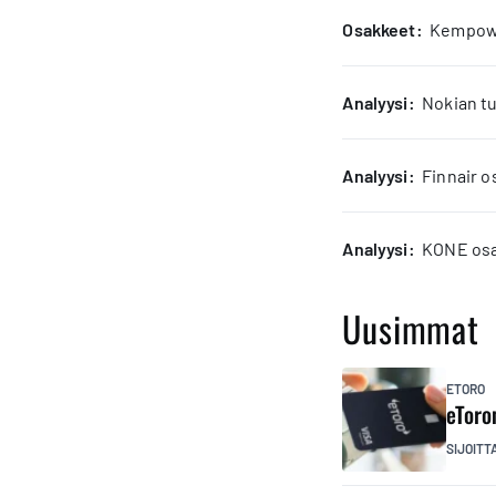
osakkeet:
Kempower
analyysi:
Nokian tu
analyysi:
Finnair o
analyysi:
KONE osak
Uusimmat
ETORO
eToro
SIJOITT