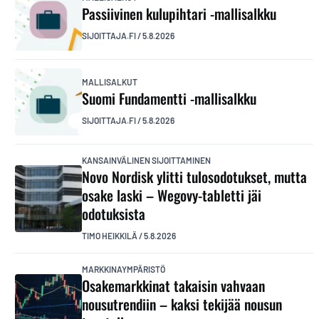
Passiivinen kulupihtari -mallisalkku
SIJOITTAJA.FI
/
5.8.2026
MALLISALKUT
Suomi Fundamentti -mallisalkku
SIJOITTAJA.FI
/
5.8.2026
KANSAINVÄLINEN SIJOITTAMINEN
Novo Nordisk ylitti tulosodotukset, mutta
osake laski – Wegovy-tabletti jäi
odotuksista
TIMO HEIKKILÄ
/
5.8.2026
MARKKINAYMPÄRISTÖ
Osakemarkkinat takaisin vahvaan
nousutrendiin – kaksi tekijää nousun