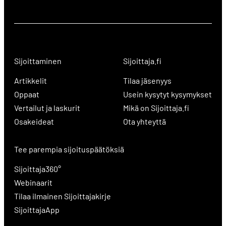
Sijoittaminen
Sijoittaja.fi
Artikkelit
Tilaa jäsenyys
Oppaat
Usein kysytyt kysymykset
Vertailut ja laskurit
Mikä on Sijoittaja.fi
Osakeideat
Ota yhteyttä
Tee parempia sijoituspäätöksiä
Sijoittaja360°
Webinaarit
Tilaa ilmainen Sijoittajakirje
SijoittajaApp