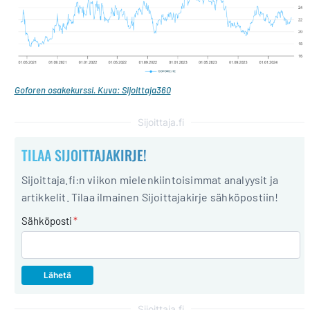
Goforen osakekurssi. Kuva: Sijoittaja360
Sijoittaja.fi
TILAA SIJOITTAJAKIRJE!
Sijoittaja.fi:n viikon mielenkiintoisimmat analyysit ja
artikkelit. Tilaa ilmainen Sijoittajakirje sähköpostiin!
Sähköposti
*
Sijoittaja.fi