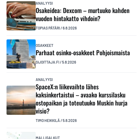
ANALYYSI
Osakeidea: Dexcom – murtuuko kahden
vuoden hintakatto vihdoin?
TOPIAS PÄTÄRI
/
6.8.2026
OSAKKEET
Parhaat osinko-osakkeet Pohjoismaista
SIJOITTAJA.FI
/
5.8.2026
ANALYYSI
SpaceX:n liikevaihto lähes
kaksinkertaistui – avaako kurssilasku
ostopaikan ja toteutuuko Muskin hurja
visio?
TIMO HEIKKILÄ
/
5.8.2026
MALLISALKUT