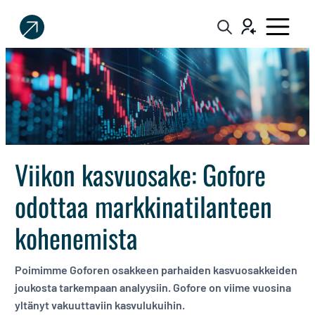
Sijoittaja.fi
Tee
parempia
sijoituspäätöksiä
Viikon kasvuosake: Gofore
odottaa markkinatilanteen
kohenemista
Poimimme Goforen osakkeen parhaiden kasvuosakkeiden
joukosta tarkempaan analyysiin. Gofore on viime vuosina
yltänyt vakuuttaviin kasvulukuihin.