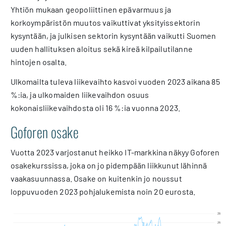
Yhtiön mukaan geopoliittinen epävarmuus ja
korkoympäristön muutos vaikuttivat yksityissektorin
kysyntään, ja julkisen sektorin kysyntään vaikutti Suomen
uuden hallituksen aloitus sekä kireä kilpailutilanne
hintojen osalta.
Ulkomailta tuleva liikevaihto kasvoi vuoden 2023 aikana 85
%:ia, ja ulkomaiden liikevaihdon osuus
kokonaisliikevaihdosta oli 16 %:ia vuonna 2023.
Goforen osake
Vuotta 2023 varjostanut heikko IT-markkina näkyy Goforen
osakekurssissa, joka on jo pidempään liikkunut lähinnä
vaakasuunnassa. Osake on kuitenkin jo noussut
loppuvuoden 2023 pohjalukemista noin 20 eurosta.