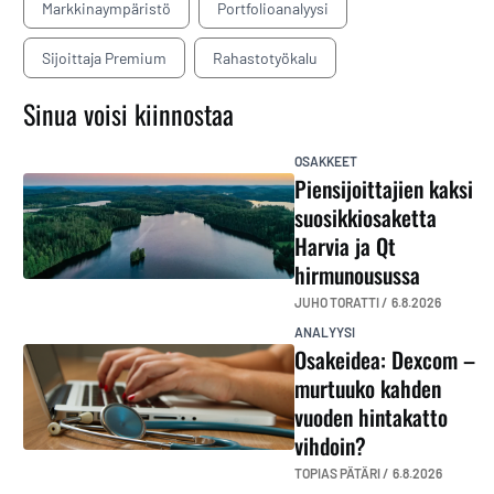
Markkinaympäristö
Portfolioanalyysi
Sijoittaja Premium
Rahastotyökalu
Sinua voisi kiinnostaa
OSAKKEET
Piensijoittajien kaksi
suosikkiosaketta
Harvia ja Qt
hirmunousussa
JUHO TORATTI /
6.8.2026
ANALYYSI
Osakeidea: Dexcom –
murtuuko kahden
vuoden hintakatto
vihdoin?
TOPIAS PÄTÄRI /
6.8.2026