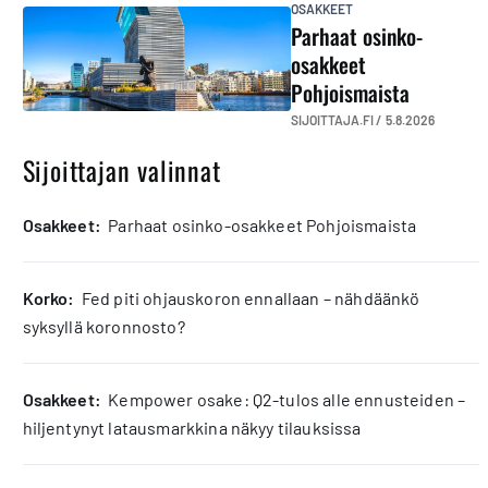
OSAKKEET
Parhaat osinko-
osakkeet
Pohjoismaista
SIJOITTAJA.FI /
5.8.2026
Sijoittajan valinnat
osakkeet:
Parhaat osinko-osakkeet Pohjoismaista
korko:
Fed piti ohjauskoron ennallaan – nähdäänkö
syksyllä koronnosto?
osakkeet:
Kempower osake: Q2-tulos alle ennusteiden –
hiljentynyt latausmarkkina näkyy tilauksissa