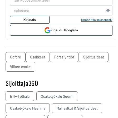
Kirjaudu
Unohditko salasanasi?
Kirjaudu Googlella
Gofore
osakkeet
pörssiyhtiöt
sijoitusideat
Viikon osake
Sijoittaja360
ETF-Työkalu
Osaketyökalu Suomi
Osaketyökalu Maailma
Mallisalkut & Sijoitusideat