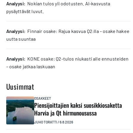
analyysi:
Nokian tulos yli odotusten. AI-kasvusta
pysäyttävät luvut.
analyysi:
Finnair osake: Rajua kasvua Q2:lla – osake hakee
uutta suuntaa
analyysi:
KONE osake: Q2-tulos niukasti alle ennusteiden
– osake jatkaa laskuaan
Uusimmat
OSAKKEET
Piensijoittajien kaksi suosikkiosaketta
Harvia ja Qt hirmunousussa
JUHO TORATTI
/
6.8.2026