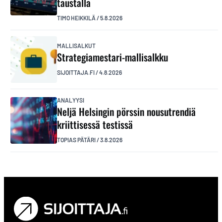
taustalla
TIMO HEIKKILÄ
/
5.8.2026
MALLISALKUT
Strategiamestari-mallisalkku
SIJOITTAJA.FI
/
4.8.2026
ANALYYSI
Neljä Helsingin pörssin nousutrendiä
kriittisessä testissä
TOPIAS PÄTÄRI
/
3.8.2026