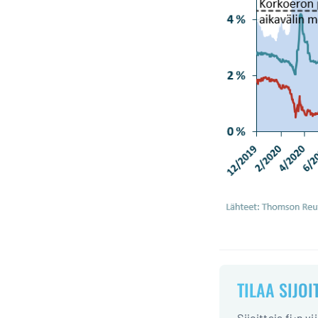
TILAA SIJOI
Sijoittaja.fi:n v