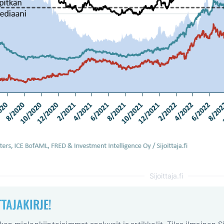
Sijoittaja.fi
TTAJAKIRJE!
iikon mielenkiintoisimmat analyysit ja artikkelit. Tilaa ilmainen S