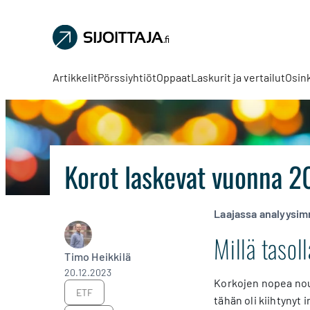
Sijoittaja.fi
Tee
parempia
Artikkelit
Pörssiyhtiöt
Oppaat
Laskurit ja vertailut
Osin
sijoituspäätöksiä
Korot laskevat vuonna 2
Laajassa analyysim
Millä taso
Timo Heikkilä
20.12.2023
Korkojen nopea nou
ETF
tähän oli kiihtynyt 