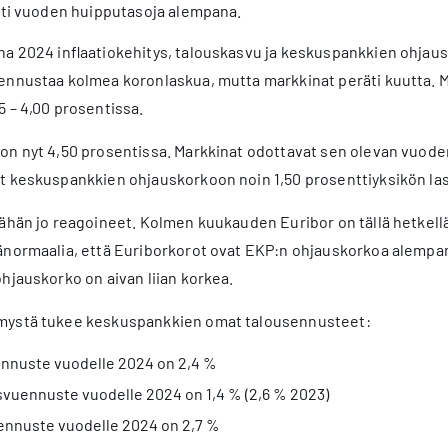
ästi vuoden huipputasoja alempana.
a 2024 inflaatiokehitys, talouskasvu ja keskuspankkien ohjausk
ennustaa kolmea koronlaskua, mutta markkinat peräti kuutta.
 – 4,00 prosentissa.
n nyt 4,50 prosentissa. Markkinat odottavat sen olevan vuoden
t keskuspankkien ohjauskorkoon noin 1,50 prosenttiyksikön la
ähän jo reagoineet. Kolmen kuukauden Euribor on tällä hetkellä 
änormaalia, että Euriborkorot ovat EKP:n ohjauskorkoa alempan
hjauskorko on aivan liian korkea.
mystä tukee keskuspankkien omat talousennusteet:
oennuste vuodelle 2024 on 2,4 %
svuennuste vuodelle 2024 on 1,4 % (2,6 % 2023)
oennuste vuodelle 2024 on 2,7 %