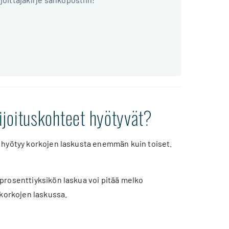
ijoituskohteet hyötyvät?
a hyötyy korkojen laskusta enemmän kuin toiset.
prosenttiyksikön laskua voi pitää melko
skorkojen laskussa.