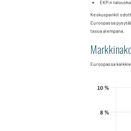
EKP:n talouska
Keskuspankit odott
Euroopassa pysytään
tasoa alempana.
Markkinako
Euroopassa kaikkie