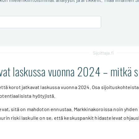
Sijoittaja.fi
avat laskussa vuonna 2024 – mitkä s
ttä korot jatkavat laskussa vuonna 2024. Osa sijoituskohteist
tentiaalisista hyötyjistä.
evat, sitä on mahdoton ennustaa. Markkinakoroissa noin yhden 
rin riski laskulle on se, että keskuspankit hidastelevat ohjau