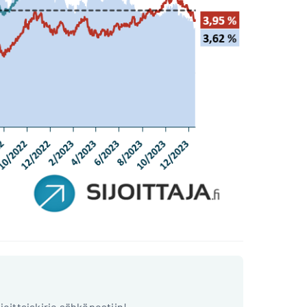
ijoittajakirje sähköpostiin!