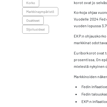
korot ovat jo selv
korko
markkinaympäristö
Korkoja ohjaa vuonn
Vuodelle 2024 Fed 
osakkeet
vuoden lopussa 3,75
sijoitusideat
EKP:n ohjauskorko o
markkinat odottava
Euriborkorot ovat t
prosentissa. On ep
mielestä nykyinen o
Markkinoiden näke
Fedin inflaati
Fedin talouska
EKP:n inflaati