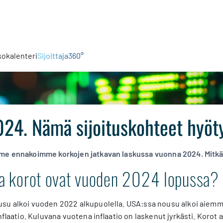
kokalenteri
Sijoittaja360°
024. Nämä sijoituskohteet hyöty
me ennakoimme korkojen jatkavan laskussa vuonna 2024. Mitkä 
lla korot ovat vuoden 2024 lopussa?
su alkoi vuoden 2022 alkupuolella. USA:ssa nousu alkoi aiemmin
inflaatio. Kuluvana vuotena inflaatio on laskenut jyrkästi. Korot