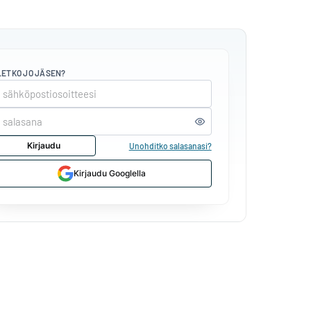
LETKO JO JÄSEN?
Kirjaudu
Unohditko salasanasi?
Kirjaudu Googlella