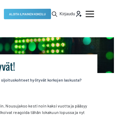
Kirjaudu
ALOITA ILMAINEN KOKEILU
vät!
sijoituskohteet hyötyvät korkojen laskusta?
. Nousujakso kesti noin kaksi vuotta ja pääsyy
 alkoivat reagoida tähän lokakuun lopussa ja nyt