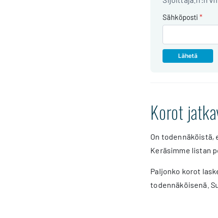
Sähköposti
*
Korot jatk
On todennäköistä, e
Keräsimme listan po
Paljonko korot lask
todennäköisenä. Suu