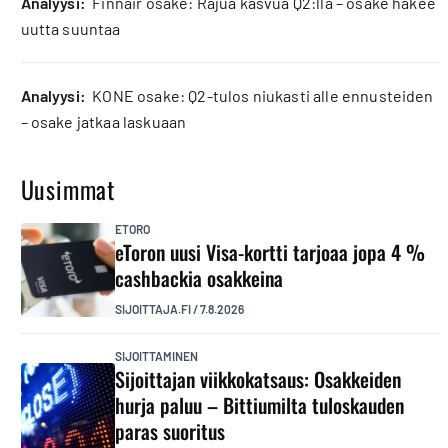
analyysi:
Finnair osake: Rajua kasvua Q2:lla – osake hakee
uutta suuntaa
analyysi:
KONE osake: Q2-tulos niukasti alle ennusteiden
– osake jatkaa laskuaan
Uusimmat
ETORO
eToron uusi Visa-kortti tarjoaa jopa 4 %
cashbackia osakkeina
SIJOITTAJA.FI
/
7.8.2026
SIJOITTAMINEN
Sijoittajan viikkokatsaus: Osakkeiden
hurja paluu – Bittiumilta tuloskauden
paras suoritus