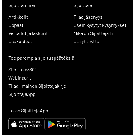
Sijoittaminen
Sijoittaja.fi
Artikkelit
Tilaa jäsenyys
Oppaat
Usein kysytyt kysymykset
Vertailut ja laskurit
Mikä on Sijoittaja.fi
Osakeideat
Ota yhteyttä
Tee parempia sijoituspäätöksiä
Sijoittaja360°
Webinaarit
Tilaa ilmainen Sijoittajakirje
SijoittajaApp
Lataa SijoittajaApp