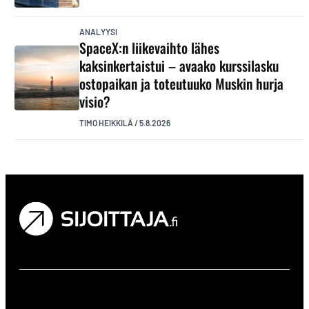
ANALYYSI
SpaceX:n liikevaihto lähes
kaksinkertaistui – avaako kurssilasku
ostopaikan ja toteutuuko Muskin hurja
visio?
TIMO HEIKKILÄ
/
5.8.2026