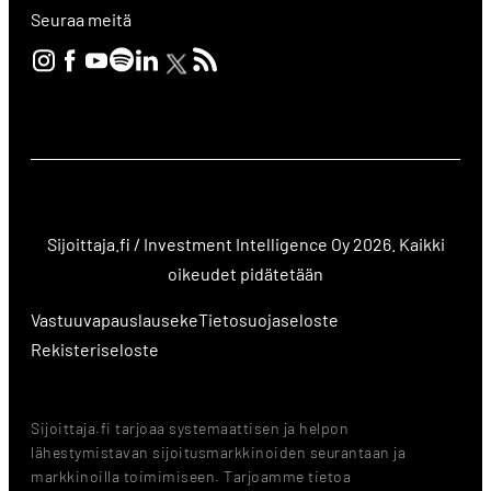
Seuraa meitä
Sijoittaja.fi / Investment Intelligence Oy 2026. Kaikki
oikeudet pidätetään
Vastuuvapauslauseke
Tietosuojaseloste
Rekisteriseloste
Sijoittaja.fi tarjoaa systemaattisen ja helpon
lähestymistavan sijoitusmarkkinoiden seurantaan ja
markkinoilla toimimiseen. Tarjoamme tietoa