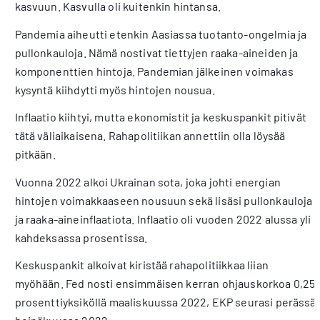
kasvuun. Kasvulla oli kuitenkin hintansa.
Pandemia aiheutti etenkin Aasiassa tuotanto-ongelmia ja
pullonkauloja. Nämä nostivat tiettyjen raaka-aineiden ja
komponenttien hintoja. Pandemian jälkeinen voimakas
kysyntä kiihdytti myös hintojen nousua.
Inflaatio kiihtyi, mutta ekonomistit ja keskuspankit pitivät
tätä väliaikaisena. Rahapolitiikan annettiin olla löysää
pitkään.
Vuonna 2022 alkoi Ukrainan sota, joka johti energian
hintojen voimakkaaseen nousuun sekä lisäsi pullonkauloja
ja raaka-aineinflaatiota. Inflaatio oli vuoden 2022 alussa yli
kahdeksassa prosentissa.
Keskuspankit alkoivat kiristää rahapolitiikkaa liian
myöhään. Fed nosti ensimmäisen kerran ohjauskorkoa 0,25
prosenttiyksiköllä maaliskuussa 2022, EKP seurasi perässä