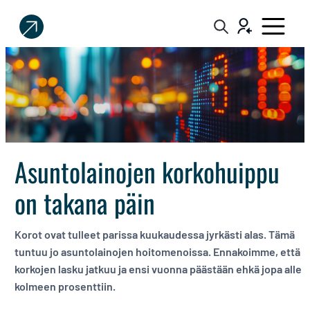
Sijoittaja.fi
Tee
parempia
sijoituspäätöksiä
Asuntolainojen korkohuippu
on takana päin
Korot ovat tulleet parissa kuukaudessa jyrkästi alas. Tämä
tuntuu jo asuntolainojen hoitomenoissa. Ennakoimme, että
korkojen lasku jatkuu ja ensi vuonna päästään ehkä jopa alle
kolmeen prosenttiin.