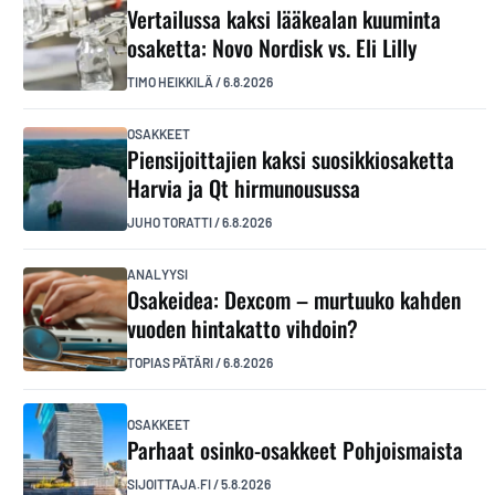
Vertailussa kaksi lääkealan kuuminta
osaketta: Novo Nordisk vs. Eli Lilly
TIMO HEIKKILÄ
/
6.8.2026
OSAKKEET
Piensijoittajien kaksi suosikkiosaketta
Harvia ja Qt hirmunousussa
JUHO TORATTI
/
6.8.2026
ANALYYSI
Osakeidea: Dexcom – murtuuko kahden
vuoden hintakatto vihdoin?
TOPIAS PÄTÄRI
/
6.8.2026
OSAKKEET
Parhaat osinko-osakkeet Pohjoismaista
SIJOITTAJA.FI
/
5.8.2026