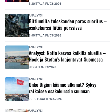
SIJOITTAJA.FI
/
7.8.2026
ANALYYSI
Bittiumilta tuloskauden paras suoritus –
osakekurssi liitää pörssissä
SIJOITTAJA.FI
/
7.8.2026
ANALYYSI
Analyysi: NoHo kasvaa kaikilla alueilla –
Hook ja Stefan’s laajentavat Suomessa
HENRI ELO
/
7.8.2026
ANALYYSI
Onko Digian käänne alkanut? Syksy
ratkaisee osakekurssin suunnan
JUHO TORATTI
/
6.8.2026
ANALYYSI