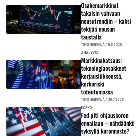
Osakemarkkinat
takaisin vahvaan
nousutrendiin – kaksi
tekijää nousun
taustalla
TIMO HEIKKILÄ /
5.8.2026
ANALYYSI
Markkinakatsaus:
teknologiaosakkeet
korjausliikkeessä,
korkoriski
toteutumassa
TIMO HEIKKILÄ /
30.7.2026
KORKO
Fed piti ohjauskoron
ennallaan – nähdäänkö
syksyllä koronnosto?