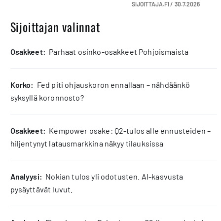
SIJOITTAJA.FI /
30.7.2026
Sijoittajan valinnat
osakkeet:
Parhaat osinko-osakkeet Pohjoismaista
korko:
Fed piti ohjauskoron ennallaan – nähdäänkö
syksyllä koronnosto?
osakkeet:
Kempower osake: Q2-tulos alle ennusteiden –
hiljentynyt latausmarkkina näkyy tilauksissa
analyysi:
Nokian tulos yli odotusten. AI-kasvusta
pysäyttävät luvut.