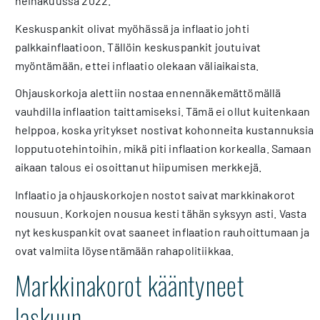
heinäkuussa 2022.
Keskuspankit olivat myöhässä ja inflaatio johti
palkkainflaatioon. Tällöin keskuspankit joutuivat
myöntämään, ettei inflaatio olekaan väliaikaista.
Ohjauskorkoja alettiin nostaa ennennäkemättömällä
vauhdilla inflaation taittamiseksi. Tämä ei ollut kuitenkaan
helppoa, koska yritykset nostivat kohonneita kustannuksia
lopputuotehintoihin, mikä piti inflaation korkealla. Samaan
aikaan talous ei osoittanut hiipumisen merkkejä.
Inflaatio ja ohjauskorkojen nostot saivat markkinakorot
nousuun. Korkojen nousua kesti tähän syksyyn asti. Vasta
nyt keskuspankit ovat saaneet inflaation rauhoittumaan ja
ovat valmiita löysentämään rahapolitiikkaa.
Markkinakorot kääntyneet
laskuun