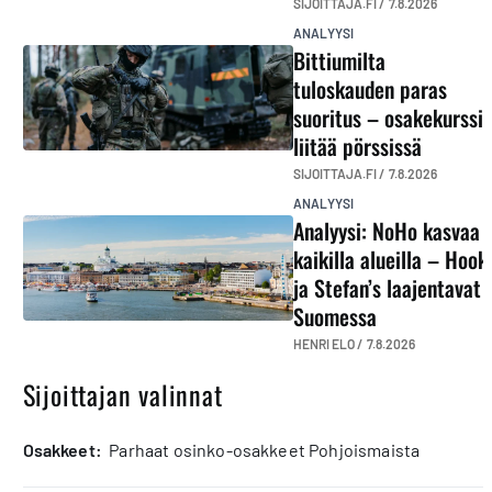
SIJOITTAJA.FI /
7.8.2026
ANALYYSI
Bittiumilta
tuloskauden paras
suoritus – osakekurssi
liitää pörssissä
SIJOITTAJA.FI /
7.8.2026
ANALYYSI
Analyysi: NoHo kasvaa
kaikilla alueilla – Hook
ja Stefan’s laajentavat
Suomessa
HENRI ELO /
7.8.2026
Sijoittajan valinnat
osakkeet:
Parhaat osinko-osakkeet Pohjoismaista