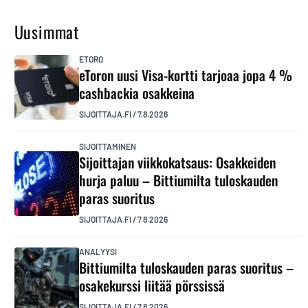
Uusimmat
ETORO
eToron uusi Visa-kortti tarjoaa jopa 4 %
cashbackia osakkeina
SIJOITTAJA.FI
/
7.8.2026
SIJOITTAMINEN
Sijoittajan viikkokatsaus: Osakkeiden
hurja paluu – Bittiumilta tuloskauden
paras suoritus
SIJOITTAJA.FI
/
7.8.2026
ANALYYSI
Bittiumilta tuloskauden paras suoritus –
osakekurssi liitää pörssissä
SIJOITTAJA.FI
/
7.8.2026