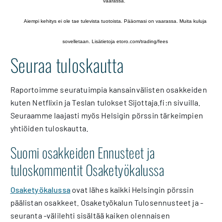
vaarassa.
Aiempi kehitys ei ole tae tulevista tuotoista. Pääomasi on vaarassa. Muita kuluja
sovelletaan. Lisätietoja etoro.com/trading/fees
Seuraa tuloskautta
Raportoimme seuratuimpia kansainvälisten osakkeiden
kuten Netflixin ja Teslan tulokset Sijottaja.fi:n sivuilla.
Seuraamme laajasti myös Helsigin pörssin tärkeimpien
yhtiöiden tuloskautta.
Suomi osakkeiden Ennusteet ja
tuloskommentit Osaketyökalussa
Osaketyökalussa
ovat lähes kaikki Helsingin pörssin
päälistan osakkeet. Osaketyökalun Tulosennusteet ja -
seuranta -välilehti sisältää kaiken olennaisen