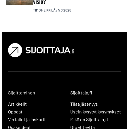
visio?
TIMO HEIKKILÄ
/
5.8.2026
Sijoittaminen
Sijoittaja.fi
Artikkelit
Tilaa jäsenyys
Oppaat
Usein kysytyt kysymykset
Vertailut ja laskurit
Mikä on Sijoittaja.fi
Osakeideat
Ota yhteyttä