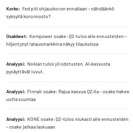
korko:
Fed piti ohjauskoron ennallaan – nähdäänkö
syksyllä koronnosto?
osakkeet:
Kempower osake: Q2-tulos alle ennusteiden –
hiljentynyt latausmarkkina näkyy tilauksissa
analyysi:
Nokian tulos yli odotusten. AI-kasvusta
pysäyttävät luvut.
analyysi:
Finnair osake: Rajua kasvua Q2:lla – osake hakee
uutta suuntaa
analyysi:
KONE osake: Q2-tulos niukasti alle ennusteiden
– osake jatkaa laskuaan