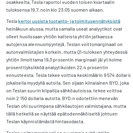
osakkeelta. Tesla raportoi vuoden toisen kvartaalin
tuloksensa 19.7. noin klo 23:05 suomen aikaan.
Tesla
kertoi uusista tuotanto- ja toimitusennätyksistä
heinäkuun alussa, mutta samalla useat analyytikot ovat
olleet huolissaan yhtiön katteista yhtiön jatkaessa
autojensa alennusmyyntejä. Teslan voittomarginaali on
autonvalmistajien korkein, mutta Q1-tuloksen yhteydessä
yhtiön ilmoittama 19,3 prosentin marginaali jäi yli kolme
prosenttiyksikköä analyytikoiden 22,4 prosentin
ennusteesta. Tesla tekee voittoa keskimäärin 9 574 dollaria
jokaisella myydyllä autolla. Sen sijaan kiinalainen BYD, joka
on Teslan suurin kilpailija sähköautoissa, tekee voittoa
noin 2 150 dollaria autolta. BYD:n odotettiin menevän
Teslan ohi suurimpana sähköautojen valmistajana, mutta
tällä hetkellä se näyttää epätodennäköiseltä johtuen
Teslan käynnistämästä hintasodasta.
Teslan voittomarginaali on suurimpia syitä yhtiön