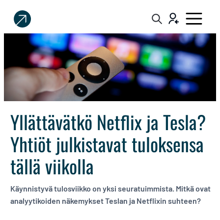
Sijoittaja.fi
Tee
parempia
sijoituspäätöksiä
Yllättävätkö Netflix ja Tesla?
Yhtiöt julkistavat tuloksensa
tällä viikolla
Käynnistyvä tulosviikko on yksi seuratuimmista. Mitkä ovat
analyytikoiden näkemykset Teslan ja Netflixin suhteen?