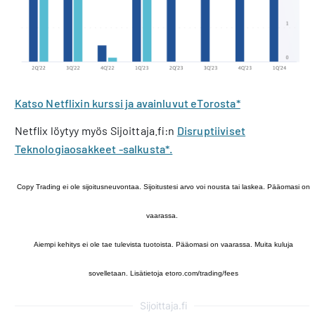
Katso Netflixin kurssi ja avainluvut eTorosta*
Netflix löytyy myös Sijoittaja.fi:n
Disruptiiviset
Teknologiaosakkeet -salkusta*.
Copy Trading ei ole sijoitusneuvontaa. Sijoitustesi arvo voi nousta tai laskea. Pääomasi on
vaarassa.
Aiempi kehitys ei ole tae tulevista tuotoista. Pääomasi on vaarassa. Muita kuluja
sovelletaan. Lisätietoja etoro.com/trading/fees
Sijoittaja.fi