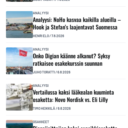
ANALYYSI
Analyysi: NoHo kasvaa kaikilla alueilla –
Hook ja Stefan’s laajentavat Suomessa
HENRI ELO
/
7.8.2026
ANALYYSI
Onko Digian käänne alkanut? Syksy
ratkaisee osakekurssin suunnan
JUHO TORATTI
/
6.8.2026
ANALYYSI
Vertailussa kaksi lääkealan kuuminta
osaketta: Novo Nordisk vs. Eli Lilly
TIMO HEIKKILÄ
/
6.8.2026
OSAKKEET