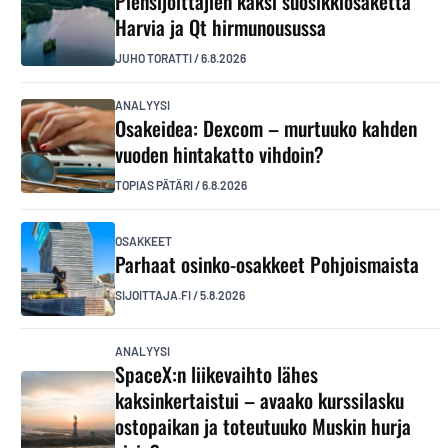
Piensijoittajien kaksi suosikkiosaketta
Harvia ja Qt hirmunousussa
JUHO TORATTI
/
6.8.2026
ANALYYSI
Osakeidea: Dexcom – murtuuko kahden
vuoden hintakatto vihdoin?
TOPIAS PÄTÄRI
/
6.8.2026
OSAKKEET
Parhaat osinko-osakkeet Pohjoismaista
SIJOITTAJA.FI
/
5.8.2026
ANALYYSI
SpaceX:n liikevaihto lähes
kaksinkertaistui – avaako kurssilasku
ostopaikan ja toteutuuko Muskin hurja