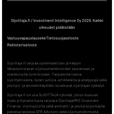
Sijoittaja.fi / Investment Intelligence Oy 2026. Kaikki
oikeudet pidätetään
Vastuuvapauslauseke
Tietosuojaseloste
Rekisteriseloste
Sijoittaja.fi tarjoaa systemaattisen ja helpon
lähestymistavan sijoitusmarkkinoiden seurantaan ja
markkinoilla toimimiseen. Tarjoamme tietoa
sijoittamisesta, kuten uutisia, artikkeleita ja analyysejä sekä
yksityis- ja ammattikäyttöön soveltuvat sijoittajan työkalut.
Sijoittaja.fi on osa SIJOITTAJA-ryhmää, johon kuuluvat
myös yritysrahoitusta tarjoava SijoittajaPRO Corporate
Finance, instituutioille sekä ammatti- ja yksityissijoittajille
palvelua tarjoava SFR Advisors sekä sijoitustutkimusta