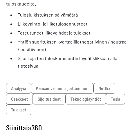
tuloskaudelta.
Tulosjulkistuksen päivämäärä
Liikevaihto- ja liiketulosennusteet
Toteutuneet liikevaihdot ja tulokset
Yhtiön suorituksen kvartaalilla (negatiivinen / neutraali
/ positiivinen)
Sijoittaja.fi:n tuloskommentin löydät klikkaamalla
tietosivua
analyysi
kansainvälinen sijoittaminen
Netflix
osakkeet
sijoitusideat
teknologiayhtiöt
Tesla
tulokset
Sijoittaja360