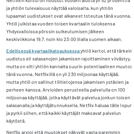
Netflixin kurssi on noussut vuoden alusta yli 52 prosenttia
ja yhtiön tulevaisuus näyttää valoisalta, kun yhtiön
lupaamat uudistukset ovat alkaneet toteutua tänä vuonna.
Yhtiö julkistaa vuoden toisen kvartaalin tuloksensa
Yhdysvalloissa pörssin sulkeutumisen jälkeen
keskiviikkona 19.7. noin klo 23:00 illalla suomen aikaan.
Edellisessä kvartaalikatsauksessa
yhtiö kertoi, että tärkein
uudistus eli salasanojen jakamisen rajoittaminen viivästyy,
mutta on silti yhtiön kannalta suurin potentiaalinen muutos
tänä vuonna. Netflixillä on yli 230 miljoonaa käyttäjää,
mutta yhtiö on sallinut tilitietojensa jakamisen ystävien ja
perheen kanssa. Arvioiden perusteella palvelulla on 100
miljoonaa käyttäjää, jotka käyttävät palvelua jonkun toisen
salasanalla ja käyttäjätunnuksella. Netflix haluaa tälle lopun
ja pyrkii siihen, että kaikki käyttäjät maksavat palvelun
käytöstä.
Netflix arvioi että muutokset näkyvät vasta paremmin