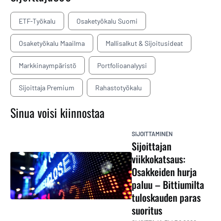
ETF-Työkalu
Osaketyökalu Suomi
Osaketyökalu Maailma
Mallisalkut & Sijoitusideat
Markkinaympäristö
Portfolioanalyysi
Sijoittaja Premium
Rahastotyökalu
Sinua voisi kiinnostaa
SIJOITTAMINEN
Sijoittajan
viikkokatsaus:
Osakkeiden hurja
paluu – Bittiumilta
tuloskauden paras
suoritus