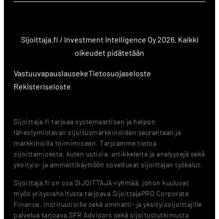
Sijoittaja.fi / Investment Intelligence Oy 2026. Kaikki
oikeudet pidätetään
Vastuuvapauslauseke
Tietosuojaseloste
Rekisteriseloste
Sijoittaja.fi tarjoaa systemaattisen ja helpon
lähestymistavan sijoitusmarkkinoiden seurantaan ja
markkinoilla toimimiseen. Tarjoamme tietoa
sijoittamisesta, kuten uutisia, artikkeleita ja analyysejä sekä
yksityis- ja ammattikäyttöön soveltuvat sijoittajan työkalut.
Sijoittaja.fi on osa SIJOITTAJA-ryhmää, johon kuuluvat
myös yritysrahoitusta tarjoava SijoittajaPRO Corporate
Finance, instituutioille sekä ammatti- ja yksityissijoittajille
palvelua tarjoava SFR Advisors sekä sijoitustutkimusta