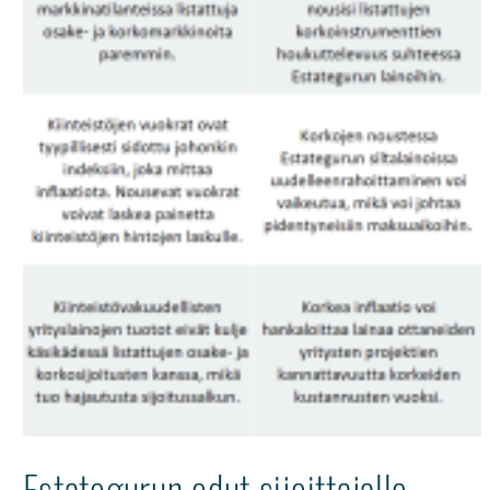
Estategurun edut sijoittajalle