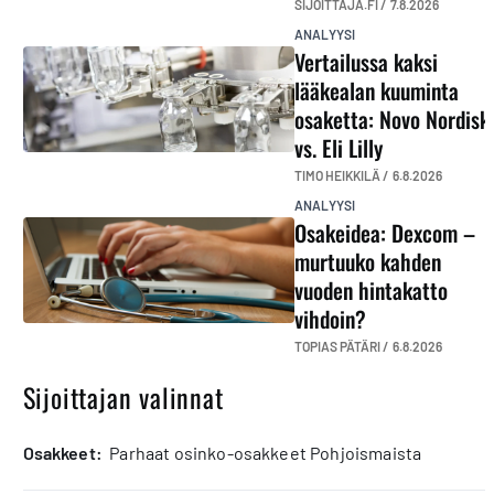
SIJOITTAJA.FI /
7.8.2026
ANALYYSI
Vertailussa kaksi
lääkealan kuuminta
osaketta: Novo Nordisk
vs. Eli Lilly
TIMO HEIKKILÄ /
6.8.2026
ANALYYSI
Osakeidea: Dexcom –
murtuuko kahden
vuoden hintakatto
vihdoin?
TOPIAS PÄTÄRI /
6.8.2026
Sijoittajan valinnat
osakkeet:
Parhaat osinko-osakkeet Pohjoismaista