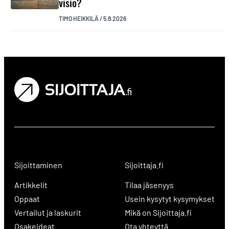
visio?
TIMO HEIKKILÄ
/
5.8.2026
Sijoittaminen
Sijoittaja.fi
Artikkelit
Tilaa jäsenyys
Oppaat
Usein kysytyt kysymykset
Vertailut ja laskurit
Mikä on Sijoittaja.fi
Osakeideat
Ota yhteyttä