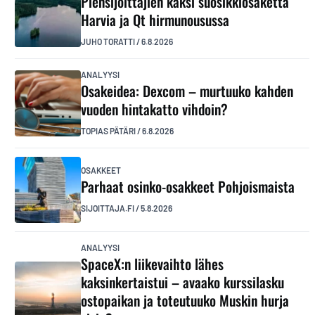
Piensijoittajien kaksi suosikkiosaketta
Harvia ja Qt hirmunousussa
JUHO TORATTI
/
6.8.2026
ANALYYSI
Osakeidea: Dexcom – murtuuko kahden
vuoden hintakatto vihdoin?
TOPIAS PÄTÄRI
/
6.8.2026
OSAKKEET
Parhaat osinko-osakkeet Pohjoismaista
SIJOITTAJA.FI
/
5.8.2026
ANALYYSI
SpaceX:n liikevaihto lähes
kaksinkertaistui – avaako kurssilasku
ostopaikan ja toteutuuko Muskin hurja