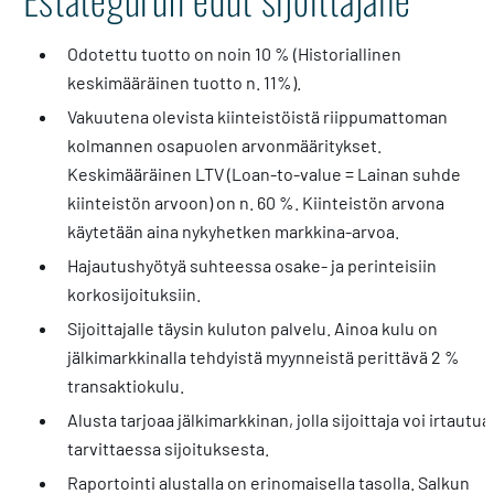
Odotettu tuotto on noin 10 % (Historiallinen
keskimääräinen tuotto n. 11%).
Vakuutena olevista kiinteistöistä riippumattoman
kolmannen osapuolen arvonmääritykset.
Keskimääräinen LTV (Loan-to-value = Lainan suhde
kiinteistön arvoon) on n. 60 %. Kiinteistön arvona
käytetään aina nykyhetken markkina-arvoa.
Hajautushyötyä suhteessa osake- ja perinteisiin
korkosijoituksiin.
Sijoittajalle täysin kuluton palvelu. Ainoa kulu on
jälkimarkkinalla tehdyistä myynneistä perittävä 2 %
transaktiokulu.
Alusta tarjoaa jälkimarkkinan, jolla sijoittaja voi irtautua
tarvittaessa sijoituksesta.
Raportointi alustalla on erinomaisella tasolla. Salkun