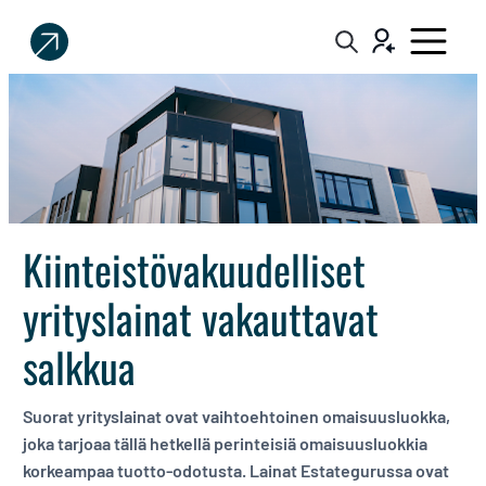
Sijoittaja.fi
Tee
parempia
sijoituspäätöksiä
Kiinteistövakuudelliset
yrityslainat vakauttavat
salkkua
Suorat yrityslainat ovat vaihtoehtoinen omaisuusluokka,
joka tarjoaa tällä hetkellä perinteisiä omaisuusluokkia
korkeampaa tuotto-odotusta. Lainat Estategurussa ovat