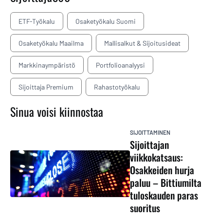
ETF-Työkalu
Osaketyökalu Suomi
Osaketyökalu Maailma
Mallisalkut & Sijoitusideat
Markkinaympäristö
Portfolioanalyysi
Sijoittaja Premium
Rahastotyökalu
Sinua voisi kiinnostaa
SIJOITTAMINEN
Sijoittajan
viikkokatsaus:
Osakkeiden hurja
paluu – Bittiumilta
tuloskauden paras
suoritus