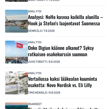
ANALYYSI
Analyysi: NoHo kasvaa kaikilla alueilla –
Hook ja Stefan’s laajentavat Suomessa
HENRI ELO
/
7.8.2026
ANALYYSI
Onko Digian käänne alkanut? Syksy
ratkaisee osakekurssin suunnan
JUHO TORATTI
/
6.8.2026
ANALYYSI
Vertailussa kaksi lääkealan kuuminta
osaketta: Novo Nordisk vs. Eli Lilly
TIMO HEIKKILÄ
/
6.8.2026
OSAKKEET