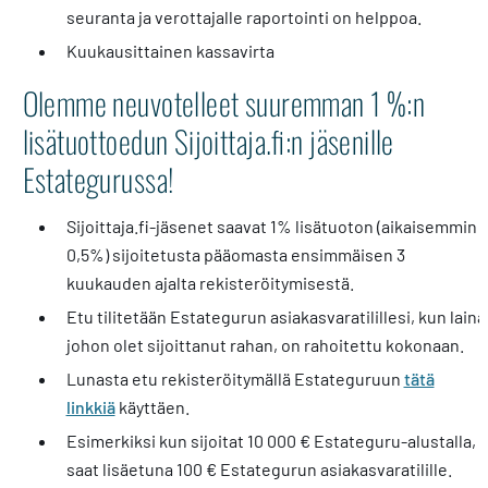
seuranta ja verottajalle raportointi on helppoa.
Kuukausittainen kassavirta
Olemme neuvotelleet suuremman 1 %:n
lisätuottoedun Sijoittaja.fi:n jäsenille
Estategurussa!
Sijoittaja.fi-jäsenet saavat 1% lisätuoton (aikaisemmin
0,5%) sijoitetusta pääomasta ensimmäisen 3
kuukauden ajalta rekisteröitymisestä.
Etu tilitetään Estategurun asiakasvaratilillesi, kun laina
johon olet sijoittanut rahan, on rahoitettu kokonaan.
Lunasta etu rekisteröitymällä Estateguruun
tätä
linkkiä
käyttäen.
Esimerkiksi kun sijoitat 10 000 € Estateguru-alustalla,
saat lisäetuna 100 € Estategurun asiakasvaratilille.