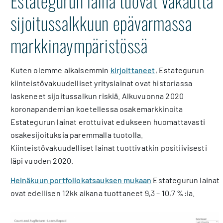
Estategurun laina tuovat vakautta
sijoitussalkkuun epävarmassa
markkinaympäristössä
Kuten olemme aikaisemmin
kirjoittaneet
, Estategurun
kiinteistövakuudelliset yrityslainat ovat historiassa
laskeneet sijoitussalkun riskiä. Alkuvuonna 2020
koronapandemian koetellessa osakemarkkinoita
Estategurun lainat erottuivat edukseen huomattavasti
osakesijoituksia paremmalla tuotolla.
Kiinteistövakuudelliset lainat tuottivatkin positiivisesti
läpi vuoden 2020.
Heinäkuun portfoliokatsauksen mukaan
Estategurun lainat
ovat edellisen 12kk aikana tuottaneet 9,3 – 10,7 %:ia.