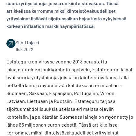
suoria yrityslainoja, joissa on kiinteistövakuus. Tässä
artikkelissa kerromme miksi kiinteistövakuudelliset
yrityslainat lisäävät sijoitussalkun hajautusta nykyisessä
korkean inflaation markkinaympäristössä.
Sijoittaja.fi
15.8.2022
Estateguru on Virossa vuonna 2013 perustettu
lainamuotoinen joukkorahoituspalvelu. Estategurun lainat
ovat suoria yrityslainoja, joissa on kiinteistövakuus. Tällä
hetkellä lainoja myönnetään kahdeksaan eri maahan –
Suomeen, Saksaan, Espanjaan, Portugaliin, Viroon,
Latviaan, Liettuaan ja Ruotsiin. Estateguru tarjoaa
sijoitusmahdollisuuksia useissa eri maissa oleviin
kohteisiin, ja pelkästään Suomessa lainoja on myönnetty jo
lähes 65 miljoonan euron edestä. Tässä artikkelissa
kerromme, miksi kiinteistövakuudelliset yrityslainat