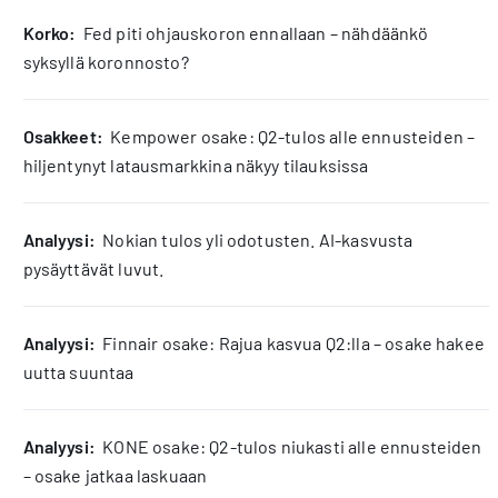
korko:
Fed piti ohjauskoron ennallaan – nähdäänkö
syksyllä koronnosto?
osakkeet:
Kempower osake: Q2-tulos alle ennusteiden –
hiljentynyt latausmarkkina näkyy tilauksissa
analyysi:
Nokian tulos yli odotusten. AI-kasvusta
pysäyttävät luvut.
analyysi:
Finnair osake: Rajua kasvua Q2:lla – osake hakee
uutta suuntaa
analyysi:
KONE osake: Q2-tulos niukasti alle ennusteiden
– osake jatkaa laskuaan