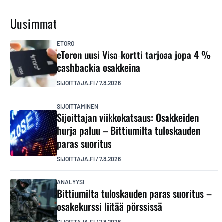
Uusimmat
ETORO
eToron uusi Visa-kortti tarjoaa jopa 4 %
cashbackia osakkeina
SIJOITTAJA.FI
/
7.8.2026
SIJOITTAMINEN
Sijoittajan viikkokatsaus: Osakkeiden
hurja paluu – Bittiumilta tuloskauden
paras suoritus
SIJOITTAJA.FI
/
7.8.2026
ANALYYSI
Bittiumilta tuloskauden paras suoritus –
osakekurssi liitää pörssissä
SIJOITTAJA.FI
/
7.8.2026