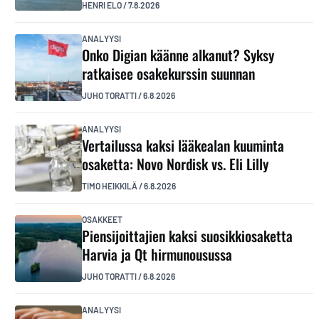
HENRI ELO
/
7.8.2026
ANALYYSI
Onko Digian käänne alkanut? Syksy
ratkaisee osakekurssin suunnan
JUHO TORATTI
/
6.8.2026
ANALYYSI
Vertailussa kaksi lääkealan kuuminta
osaketta: Novo Nordisk vs. Eli Lilly
TIMO HEIKKILÄ
/
6.8.2026
OSAKKEET
Piensijoittajien kaksi suosikkiosaketta
Harvia ja Qt hirmunousussa
JUHO TORATTI
/
6.8.2026
ANALYYSI