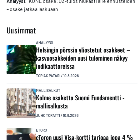
analyysi:
KONE osake: Q2-tulos niukasti alle ennusteiden
– osake jatkaa laskuaan
Uusimmat
ANALYYSI
Helsingin pörssin yliostetut osakkeet –
kasvuosakkeiden uusi tuleminen näkyy
indikaattoreissa
TOPIAS PÄTÄRI
/
10.8.2026
MALLISALKUT
Kolme osaketta Suomi Fundamentti -
mallisalkusta
JUHO TORATTI
/
10.8.2026
ETORO
eToron uusi Visa-kortti tarjoaa jopa 4 %