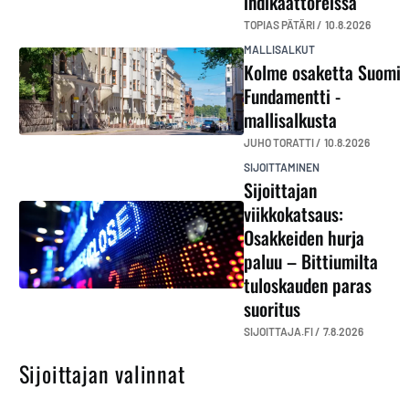
indikaattoreissa
TOPIAS PÄTÄRI /
10.8.2026
MALLISALKUT
Kolme osaketta Suomi
Fundamentti -
mallisalkusta
JUHO TORATTI /
10.8.2026
SIJOITTAMINEN
Sijoittajan
viikkokatsaus:
Osakkeiden hurja
paluu – Bittiumilta
tuloskauden paras
suoritus
SIJOITTAJA.FI /
7.8.2026
Sijoittajan valinnat