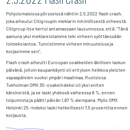
Pohjoismaisissa pörsseissä nähtiin 2.5.2022 flash crash,
joka aiheutui Citigroupin meklarin inhimillisestä virheestä.
Citigroup itse kertoi antamassaan lausunnossa, että: ”Tänä
aamuna yksi meklareistamme teki virheen syöttäessään
toimeksiantoa. Tunnistimme virheen minuuteissa ja
korjasimme sen”.
Flash crash aiheutti Euroopan osakkeiden äkillisen laskun
päivänä, jolloin kaupankäynti oli erityisen heikkoa yleisten
vapaapäivien vuoksi ympäri maailmaa. Ruotsissa
Tukholman OMX 30 -osakeindeksi oli yksi eniten
kärsineistä, ja se laski yhdessä vaiheessa 8 %, ennen
toipumista ja päätti päivän 1,87 % alempana. Myös OMX
Helsinki 25 -indeksi laski hetkellisesti 7,5 prosenttia ennen
korjausta.