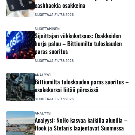
cashbackia osakkeina
SIJOITTAJA.FI
/
7.8.2026
SIJOITTAMINEN
Sijoittajan viikkokatsaus: Osakkeiden
hurja paluu – Bittiumilta tuloskauden
paras suoritus
SIJOITTAJA.FI
/
7.8.2026
ANALYYSI
Bittiumilta tuloskauden paras suoritus –
osakekurssi liitää pörssissä
SIJOITTAJA.FI
/
7.8.2026
ANALYYSI
Analyysi: NoHo kasvaa kaikilla alueilla –
Hook ja Stefan’s laajentavat Suomessa