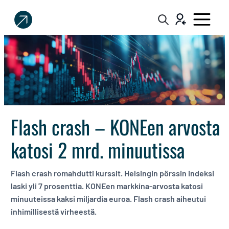
Sijoittaja.fi
Tee
parempia
sijoituspäätöksiä
Flash crash – KONEen arvosta
katosi 2 mrd. minuutissa
Flash crash romahdutti kurssit. Helsingin pörssin indeksi
laski yli 7 prosenttia. KONEen markkina-arvosta katosi
minuuteissa kaksi miljardia euroa. Flash crash aiheutui
inhimillisestä virheestä.