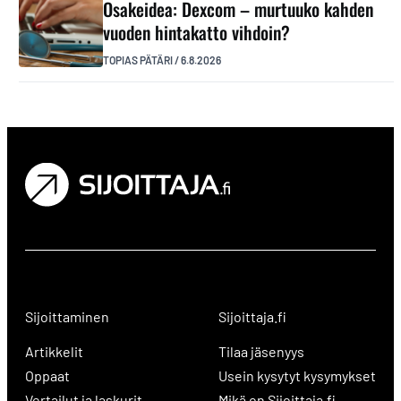
Osakeidea: Dexcom – murtuuko kahden
vuoden hintakatto vihdoin?
TOPIAS PÄTÄRI
/
6.8.2026
Sijoittaminen
Sijoittaja.fi
Artikkelit
Tilaa jäsenyys
Oppaat
Usein kysytyt kysymykset
Vertailut ja laskurit
Mikä on Sijoittaja.fi