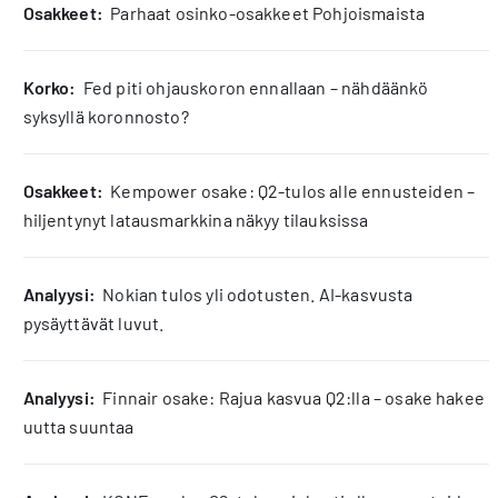
osakkeet:
Parhaat osinko-osakkeet Pohjoismaista
korko:
Fed piti ohjauskoron ennallaan – nähdäänkö
syksyllä koronnosto?
osakkeet:
Kempower osake: Q2-tulos alle ennusteiden –
hiljentynyt latausmarkkina näkyy tilauksissa
analyysi:
Nokian tulos yli odotusten. AI-kasvusta
pysäyttävät luvut.
analyysi:
Finnair osake: Rajua kasvua Q2:lla – osake hakee
uutta suuntaa