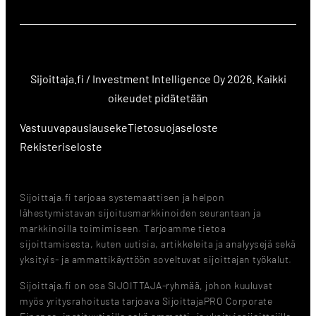
Sijoittaja.fi / Investment Intelligence Oy 2026. Kaikki
oikeudet pidätetään
Vastuuvapauslauseke
Tietosuojaseloste
Rekisteriseloste
Sijoittaja.fi tarjoaa systemaattisen ja helpon
lähestymistavan sijoitusmarkkinoiden seurantaan ja
markkinoilla toimimiseen. Tarjoamme tietoa
sijoittamisesta, kuten uutisia, artikkeleita ja analyysejä sekä
yksityis- ja ammattikäyttöön soveltuvat sijoittajan työkalut.
Sijoittaja.fi on osa SIJOITTAJA-ryhmää, johon kuuluvat
myös yritysrahoitusta tarjoava SijoittajaPRO Corporate