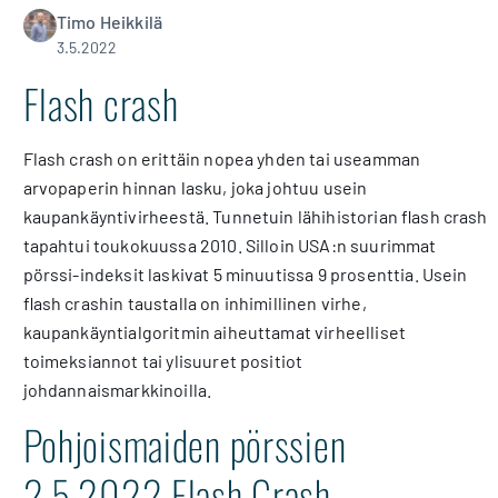
Timo Heikkilä
3.5.2022
Flash crash
Flash crash on erittäin nopea yhden tai useamman
arvopaperin hinnan lasku, joka johtuu usein
kaupankäyntivirheestä. Tunnetuin lähihistorian flash crash
tapahtui toukokuussa 2010. Silloin USA:n suurimmat
pörssi-indeksit laskivat 5 minuutissa 9 prosenttia. Usein
flash crashin taustalla on inhimillinen virhe,
kaupankäyntialgoritmin aiheuttamat virheelliset
toimeksiannot tai ylisuuret positiot
johdannaismarkkinoilla.
Pohjoismaiden pörssien
2.5.2022 Flash Crash