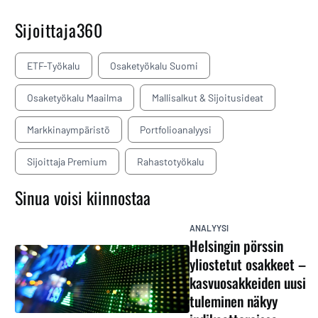
Sijoittaja360
ETF-Työkalu
Osaketyökalu Suomi
Osaketyökalu Maailma
Mallisalkut & Sijoitusideat
Markkinaympäristö
Portfolioanalyysi
Sijoittaja Premium
Rahastotyökalu
Sinua voisi kiinnostaa
ANALYYSI
Helsingin pörssin
yliostetut osakkeet –
kasvuosakkeiden uusi
tuleminen näkyy