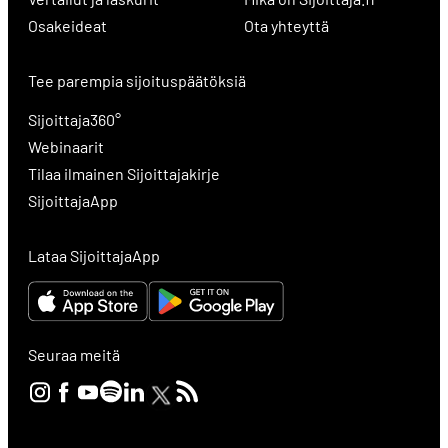
Osakeideat
Ota yhteyttä
Tee parempia sijoituspäätöksiä
Sijoittaja360°
Webinaarit
Tilaa ilmainen Sijoittajakirje
SijoittajaApp
Lataa SijoittajaApp
Seuraa meitä