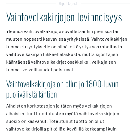
Sijoittaja.fi
Vaihtovelkakirjojen levinneisyys
Yleensä vaihtovelkakirjoja sovelletaankin pienissä tai
muuten nopeasti kasvavissa yrityksissä. Vaihtovelkakirjan
tuoma etu yritykselle on siinä, että yritys saa rahoitusta
vaihtovelkakirjan liikkeellelaskusta, mutta sijoittajien
kääntäessä vaihtovelkakirjat osakkeiksi, velka ja sen
tuomat velvollisuudet poistuvat.
Vaihtovelkakirjoja on ollut jo 1800-luvun
puolivälistä lähtien
Alhaisten korkotasojen ja täten myös velkakirjojen
alhaisten tuotto-odotusten myötä vaihtovelkakirjojen
suosio on kasvanut. Toteutunut tuotto on ollut
vaihtovelkakirjoilla pitkällä aikavälillä korkeampi kuin