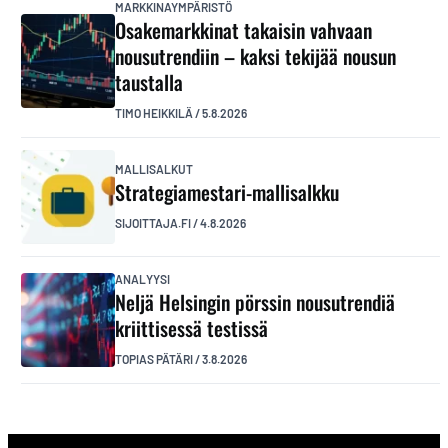
MARKKINAYMPÄRISTÖ
Osakemarkkinat takaisin vahvaan
nousutrendiin – kaksi tekijää nousun
taustalla
TIMO HEIKKILÄ
/
5.8.2026
MALLISALKUT
Strategiamestari-mallisalkku
SIJOITTAJA.FI
/
4.8.2026
ANALYYSI
Neljä Helsingin pörssin nousutrendiä
kriittisessä testissä
TOPIAS PÄTÄRI
/
3.8.2026