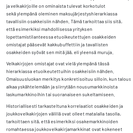
ja velkakirjoille on ominaista tulevat korkotulot
sekä ylempänä oleminen maksujärjestyshierarkiassa
tavallisiin osakkeisiin nähden. Tämä tarkoittaa siis sitä,
että esimerkiksi mahdollisessa yrityksen
lopettamistilanteessa etuoikeutettujen osakkeiden
omistajat pääsevät kakkubuffettiin ja tavallisten
osakkeiden syövät sen mitä jää, eli yleensä muruja.
Velkakirjojen omistajat ovat vielä ylempänä tässä
hierarkiassa etuoikeutettuihin osakkeisiin nähden.
Omaisuusluokan merkitys konkretisoituu silloin, kun talous
alkaa yskähtelemään ja siirrytään nousumarkkinoista
laskumarkkinoihin tai suoranaiseen sukeltamiseen.
Historiallisesti tarkasteltuna korrelaatiot osakkeiden ja
joukkovelkakirjojen välillä ovat olleet matalalla tasolla,
tarkoittaen sitä, että esimerkiksi osakemarkkinoiden
romahtaessa joukkovelkakirjamarkkinat ovat kokeneet