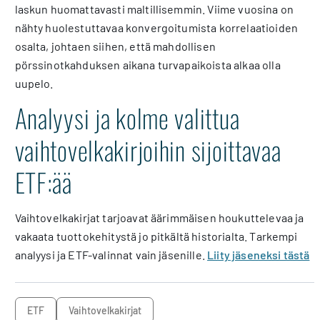
laskun huomattavasti maltillisemmin. Viime vuosina on
nähty huolestuttavaa konvergoitumista korrelaatioiden
osalta, johtaen siihen, että mahdollisen
pörssinotkahduksen aikana turvapaikoista alkaa olla
uupelo.
Analyysi ja kolme valittua
vaihtovelkakirjoihin sijoittavaa
ETF:ää
Vaihtovelkakirjat tarjoavat äärimmäisen houkuttelevaa ja
vakaata tuottokehitystä jo pitkältä historialta. Tarkempi
analyysi ja ETF-valinnat vain jäsenille.
Liity jäseneksi tästä
ETF
vaihtovelkakirjat