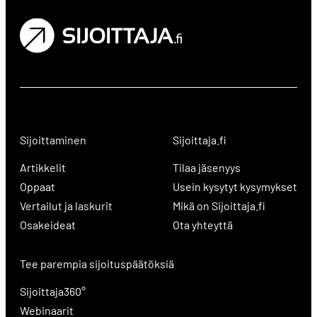
Sijoittaminen
Sijoittaja.fi
Artikkelit
Tilaa jäsenyys
Oppaat
Usein kysytyt kysymykset
Vertailut ja laskurit
Mikä on Sijoittaja.fi
Osakeideat
Ota yhteyttä
Tee parempia sijoituspäätöksiä
Sijoittaja360°
Webinaarit