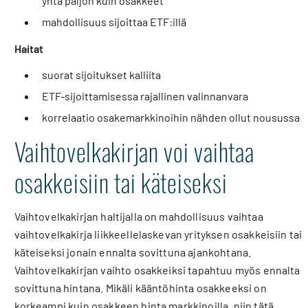
yhtä paljon kuin osakkeet
mahdollisuus sijoittaa ETF:illä
Haitat
suorat sijoitukset kalliita
ETF-sijoittamisessa rajallinen valinnanvara
korrelaatio osakemarkkinoihin nähden ollut nousussa
Vaihtovelkakirjan voi vaihtaa
osakkeisiin tai käteiseksi
Vaihtovelkakirjan haltijalla on mahdollisuus vaihtaa
vaihtovelkakirja liikkeellelaskevan yrityksen osakkeisiin tai
käteiseksi jonain ennalta sovittuna ajankohtana.
Vaihtovelkakirjan vaihto osakkeiksi tapahtuu myös ennalta
sovittuna hintana. Mikäli kääntöhinta osakkeeksi on
korkeampi kuin osakkeen hinta markkinoilla, niin tätä