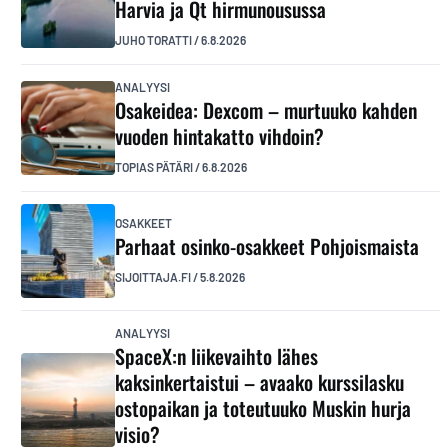
Harvia ja Qt hirmunousussa
JUHO TORATTI
/
6.8.2026
ANALYYSI
Osakeidea: Dexcom – murtuuko kahden
vuoden hintakatto vihdoin?
TOPIAS PÄTÄRI
/
6.8.2026
OSAKKEET
Parhaat osinko-osakkeet Pohjoismaista
SIJOITTAJA.FI
/
5.8.2026
ANALYYSI
SpaceX:n liikevaihto lähes
kaksinkertaistui – avaako kurssilasku
ostopaikan ja toteutuuko Muskin hurja
visio?