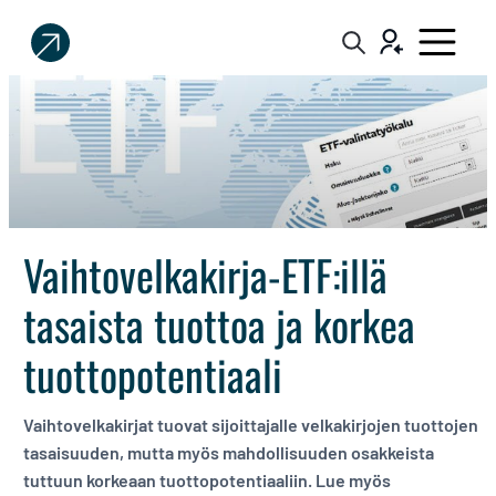
Sijoittaja.fi
Tee
parempia
sijoituspäätöksiä
Vaihtovelkakirja-ETF:illä
tasaista tuottoa ja korkea
tuottopotentiaali
Vaihtovelkakirjat tuovat sijoittajalle velkakirjojen tuottojen
tasaisuuden, mutta myös mahdollisuuden osakkeista
tuttuun korkeaan tuottopotentiaaliin. Lue myös