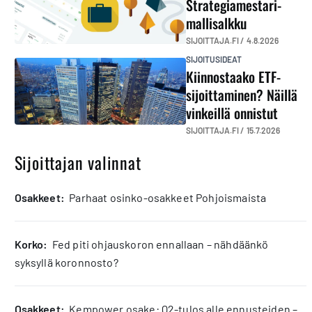
Strategiamestari-
mallisalkku
SIJOITTAJA.FI /
4.8.2026
SIJOITUSIDEAT
Kiinnostaako ETF-
sijoittaminen? Näillä
vinkeillä onnistut
SIJOITTAJA.FI /
15.7.2026
Sijoittajan valinnat
osakkeet:
Parhaat osinko-osakkeet Pohjoismaista
korko:
Fed piti ohjauskoron ennallaan – nähdäänkö
syksyllä koronnosto?
osakkeet:
Kempower osake: Q2-tulos alle ennusteiden –