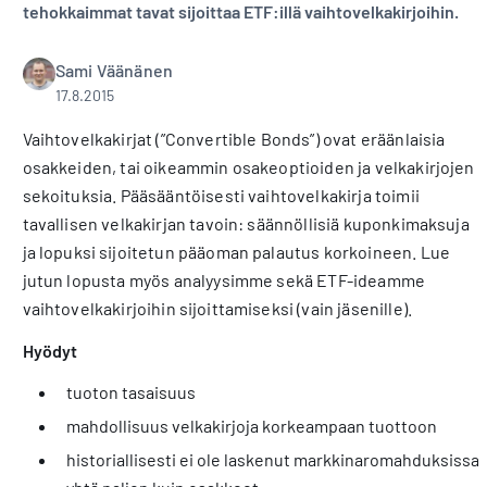
tehokkaimmat tavat sijoittaa ETF:illä vaihtovelkakirjoihin.
Sami Väänänen
17.8.2015
Vaihtovelkakirjat (”Convertible Bonds”) ovat eräänlaisia
osakkeiden, tai oikeammin osakeoptioiden ja velkakirjojen
sekoituksia. Pääsääntöisesti vaihtovelkakirja toimii
tavallisen velkakirjan tavoin: säännöllisiä kuponkimaksuja
ja lopuksi sijoitetun pääoman palautus korkoineen. Lue
jutun lopusta myös analyysimme sekä ETF-ideamme
vaihtovelkakirjoihin sijoittamiseksi (vain jäsenille).
Hyödyt
tuoton tasaisuus
mahdollisuus velkakirjoja korkeampaan tuottoon
historiallisesti ei ole laskenut markkinaromahduksissa