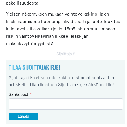
pakollisuudesta.
Yleisen näkemyksen mukaan vaihtovelkakirjoilla on
keskimääräisesti huonompi likviditeetti ja luottoluokitus
kuin tavallisilla velkakirjoilla. Tämä johtaa suurempaan
riskiin vaihtovelkakirjan liikkeellelaskijan
maksukyvyttömyydestä.
Sijoittaja.fi
TILAA SIJOITTAJAKIRJE!
Sijoittaja.fi:n viikon mielenkiintoisimmat analyysit ja
artikkelit. Tilaa ilmainen Sijoittajakirje sähköpostiin!
Sähköposti
*