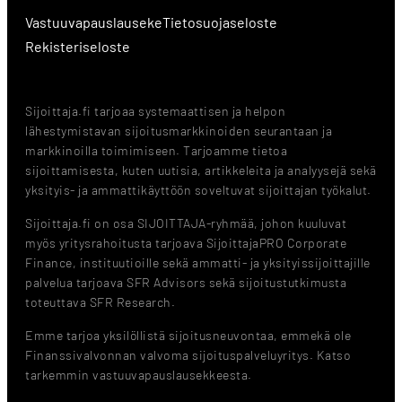
Vastuuvapauslauseke
Tietosuojaseloste
Rekisteriseloste
Sijoittaja.fi tarjoaa systemaattisen ja helpon
lähestymistavan sijoitusmarkkinoiden seurantaan ja
markkinoilla toimimiseen. Tarjoamme tietoa
sijoittamisesta, kuten uutisia, artikkeleita ja analyysejä sekä
yksityis- ja ammattikäyttöön soveltuvat sijoittajan työkalut.
Sijoittaja.fi on osa SIJOITTAJA-ryhmää, johon kuuluvat
myös yritysrahoitusta tarjoava SijoittajaPRO Corporate
Finance, instituutioille sekä ammatti- ja yksityissijoittajille
palvelua tarjoava SFR Advisors sekä sijoitustutkimusta
toteuttava SFR Research.
Emme tarjoa yksilöllistä sijoitusneuvontaa, emmekä ole
Finanssivalvonnan valvoma sijoituspalveluyritys. Katso
tarkemmin vastuuvapauslausekkeesta.