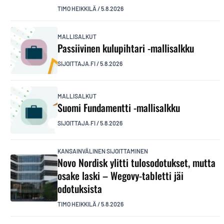
TIMO HEIKKILÄ
/
5.8.2026
MALLISALKUT
Passiivinen kulupihtari -mallisalkku
SIJOITTAJA.FI
/
5.8.2026
MALLISALKUT
Suomi Fundamentti -mallisalkku
SIJOITTAJA.FI
/
5.8.2026
KANSAINVÄLINEN SIJOITTAMINEN
Novo Nordisk ylitti tulosodotukset, mutta
osake laski – Wegovy-tabletti jäi
odotuksista
TIMO HEIKKILÄ
/
5.8.2026