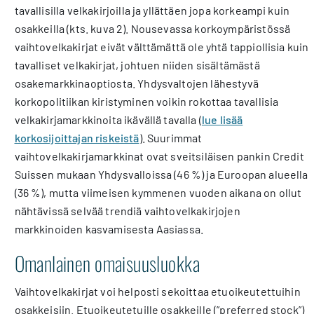
tavallisilla velkakirjoilla ja yllättäen jopa korkeampi kuin
osakkeilla (kts. kuva 2). Nousevassa korkoympäristössä
vaihtovelkakirjat eivät välttämättä ole yhtä tappiollisia kuin
tavalliset velkakirjat, johtuen niiden sisältämästä
osakemarkkinaoptiosta. Yhdysvaltojen lähestyvä
korkopolitiikan kiristyminen voikin rokottaa tavallisia
velkakirjamarkkinoita ikävällä tavalla (
lue lisää
korkosijoittajan riskeistä
). Suurimmat
vaihtovelkakirjamarkkinat ovat sveitsiläisen pankin Credit
Suissen mukaan Yhdysvalloissa (46 %) ja Euroopan alueella
(36 %), mutta viimeisen kymmenen vuoden aikana on ollut
nähtävissä selvää trendiä vaihtovelkakirjojen
markkinoiden kasvamisesta Aasiassa.
Omanlainen omaisuusluokka
Vaihtovelkakirjat voi helposti sekoittaa etuoikeutettuihin
osakkeisiin. Etuoikeutetuille osakkeille (”preferred stock”)