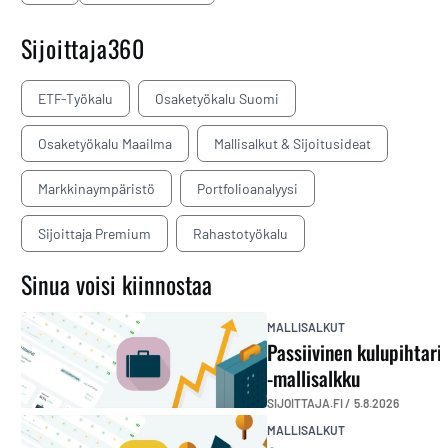
Sijoittaja360
ETF-Työkalu
Osaketyökalu Suomi
Osaketyökalu Maailma
Mallisalkut & Sijoitusideat
Markkinaympäristö
Portfolioanalyysi
Sijoittaja Premium
Rahastotyökalu
Sinua voisi kiinnostaa
MALLISALKUT
Passiivinen kulupihtari
-mallisalkku
SIJOITTAJA.FI /
5.8.2026
MALLISALKUT