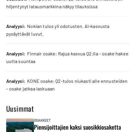
hiljentynyt latausmarkkina näkyy tilauksissa
analyysi:
Nokian tulos yli odotusten. AI-kasvusta
pysäyttävät luvut.
analyysi:
Finnair osake: Rajua kasvua Q2:lla – osake hakee
uutta suuntaa
analyysi:
KONE osake: Q2-tulos niukasti alle ennusteiden
– osake jatkaa laskuaan
Uusimmat
OSAKKEET
Piensijoittajien kaksi suosikkiosaketta