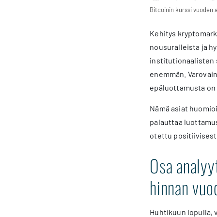
Bitcoinin kurssi vuoden 
Kehitys kryptomarkk
nousuralleista ja h
institutionaalisten
enemmän. Varovaine
epäluottamusta on m
Nämä asiat huomioid
palauttaa luottamus
otettu positiivises
Osa analyy
hinnan vu
Huhtikuun lopulla,