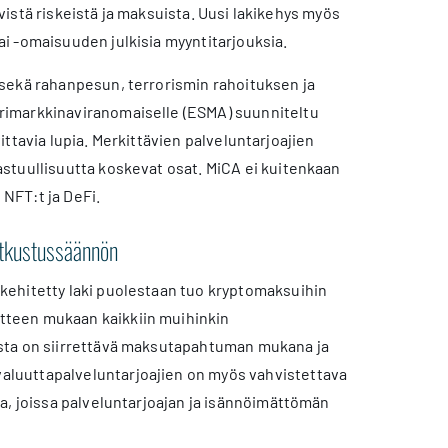
yvistä riskeistä ja maksuista. Uusi lakikehys myös
i -omaisuuden julkisia myyntitarjouksia.
sekä rahanpesun, terrorismin rahoituksen ja
rimarkkinaviranomaiselle (ESMA) suunniteltu
vittavia lupia. Merkittävien palveluntarjoajien
stuullisuutta koskevat osat. MiCA ei kuitenkaan
 NFT:t ja DeFi.
atkustussäännön
kehitetty laki puolestaan tuo kryptomaksuihin
tteen mukaan kaikkiin muihinkin
asta on siirrettävä maksutapahtuman mukana ja
aluuttapalveluntarjoajien on myös vahvistettava
a, joissa palveluntarjoajan ja isännöimättömän