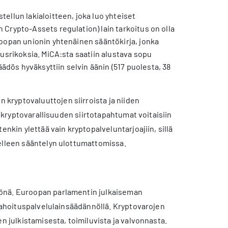
ellun lakialoitteen, joka luo yhteiset
Crypto-Assets regulation) lain tarkoitus on olla
roopan unionin yhtenäinen sääntökirja, jonka
usrikoksia. MiCA:sta saatiin alustava sopu
ös hyväksyttiin selvin äänin (517 puolesta, 38
kryptovaluuttojen siirroista ja niiden
ä kryptovarallisuuden siirtotapahtumat voitaisiin
nkin ylettää vain kryptopalveluntarjoajiin, sillä
delleen sääntelyn ulottumattomissa.
tönä. Euroopan parlamentin julkaiseman
 rahoituspalvelulainsäädännöllä. Kryptovarojen
n julkistamisesta, toimiluvista ja valvonnasta.