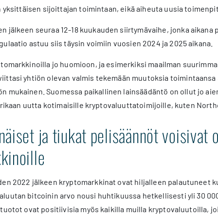
 yksittäisen sijoittajan toimintaan, eikä aiheuta uusia toimenpite
 jälkeen seuraa 12-18 kuukauden siirtymävaihe, jonka aikana p
ulaatio astuu siis täysin voimiin vuosien 2024 ja 2025 aikana.
ptomarkkinoilla jo huomioon, ja esimerkiksi maailman suurimma
ttasi yhtiön olevan valmis tekemään muutoksia toimintaansa seu
n mukainen. Suomessa paikallinen lainsäädäntö on ollut jo aie
urikaan uutta kotimaisille kryptovaluuttatoimijoille, kuten North
äiset ja tiukat pelisäännöt voisivat o
kinoille
den 2022 jälkeen kryptomarkkinat ovat hiljalleen palautuneet 
uutan bitcoinin arvo nousi huhtikuussa hetkellisesti yli 30 000 
uotot ovat positiivisia myös kaikilla muilla kryptovaluutoilla, jo