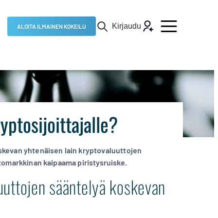
Kirjaudu
ALOITA ILMAINEN KOKEILU
ptosijoittajalle?
skevan yhtenäisen lain kryptovaluuttojen
yptomarkkinan kaipaama piristysruiske.
uuttojen sääntelyä koskevan