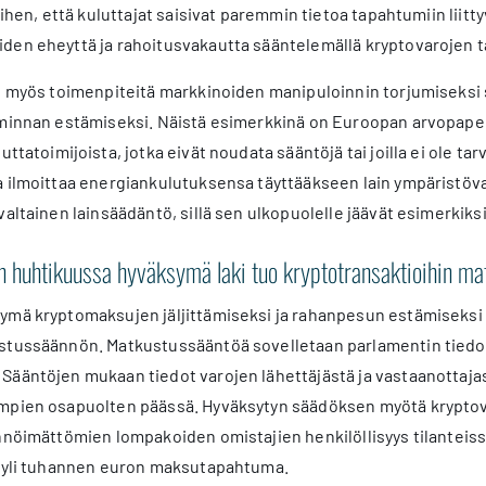
iihen, että kuluttajat saisivat paremmin tietoa tapahtumiin liitt
en eheyttä ja rahoitusvakautta sääntelemällä kryptovarojen ta
än myös toimenpiteitä markkinoiden manipuloinnin torjumiseksi 
iminnan estämiseksi. Näistä esimerkkinä on Euroopan arvopape
uttatoimijoista, jotka eivät noudata sääntöjä tai joilla ei ole tar
a ilmoittaa energiankulutuksensa täyttääkseen lain ympäristöva
valtainen lainsäädäntö, sillä sen ulkopuolelle jäävät esimerkiksi
n huhtikuussa hyväksymä laki tuo kryptotransaktioihin m
ymä kryptomaksujen jäljittämiseksi ja rahanpesun estämiseksi 
stussäännön. Matkustussääntöä sovelletaan parlamentin tiedo
Sääntöjen mukaan tiedot varojen lähettäjästä ja vastaanottaj
mpien osapuolten päässä. Hyväksytyn säädöksen myötä kryptov
nnöimättömien lompakoiden omistajien henkilöllisyys tilanteiss
n yli tuhannen euron maksutapahtuma.