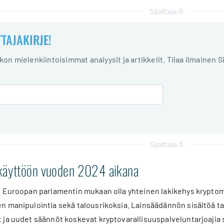
Sijoittaja.fi
TTAJAKIRJE!
iikon mielenkiintoisimmat analyysit ja artikkelit. Tilaa ilmainen S
Sijoittaja.fi
käyttöön vuoden 2024 aikana
n Euroopan parlamentin mukaan olla yhteinen lakikehys kryptoma
 manipulointia sekä talousrikoksia. Lainsäädännön sisältöä ta
ja uudet säännöt koskevat kryptovarallisuuspalveluntarjoajia se