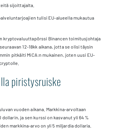
itä sijoittajalta.
alveluntarjoajien tulisi EU-alueella mukautua
n kryptovaluuttapörssi Binancen toimitusjohtaja
raavan 12-18kk aikana, jotta se olisi täysin
mmin pitkälti MiCA:n mukainen, joten uusi EU-
cryptolle.
lla piristysruiske
kuluvan vuoden aikana. Markkina-arvoltaan
dollarin, ja sen kurssi on kasvanut yli 64 %
iden markkina-arvo on yli 5 miljardia dollaria.