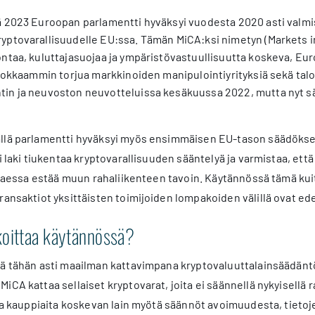
 2023 Euroopan parlamentti hyväksyi vuodesta 2020 asti valmist
ptovarallisuudelle EU:ssa. Tämän MiCA:ksi nimetyn (Markets in 
ntaa, kuluttajasuojaa ja ympäristövastuullisuutta koskeva, Eu
ehokkaammin torjua markkinoiden manipulointiyrityksiä sekä talo
in ja neuvoston neuvotteluissa kesäkuussa 2022, mutta nyt sääd
llä parlamentti hyväksyi myös ensimmäisen EU-tason säädöksen 
si laki tiukentaa kryptovarallisuuden sääntelyä ja varmistaa, ett
ittaessa estää muun rahaliikenteen tavoin. Käytännössä tämä kuite
ransaktiot yksittäisten toimijoiden lompakoiden välillä ovat e
koittaa käytännössä?
ää tähän asti maailman kattavimpana kryptovaluuttalainsäädän
iCA kattaa sellaiset kryptovarat, joita ei säännellä nykyisellä
a ja kauppiaita koskevan lain myötä säännöt avoimuudesta, tietoje