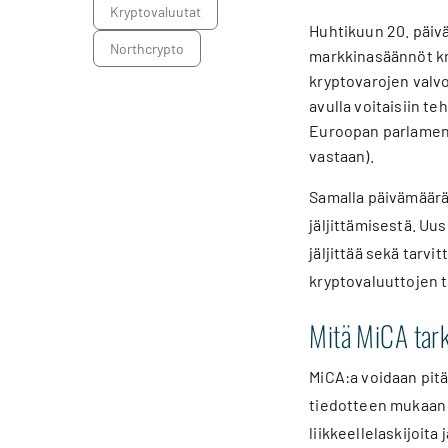
kryptovaluutat
Huhtikuun 20. päivä
Northcrypto
markkinasäännöt kry
kryptovarojen valvo
avulla voitaisiin t
Euroopan parlament
vastaan).
Samalla päivämäärä
jäljittämisestä. Uu
jäljittää sekä tarv
kryptovaluuttojen t
Mitä MiCA tar
MiCA:a voidaan pit
tiedotteen mukaan M
liikkeellelaskijoit