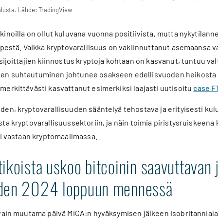
alusta. Lähde: TradingView
inoilla on ollut kuluvana vuonna positiivista, mutta nykytilann
ypestä. Vaikka kryptovarallisuus on vakiinnuttanut asemaansa v
 sijoittajien kiinnostus kryptoja kohtaan on kasvanut, tuntuu v
n suhtautuminen johtunee osakseen edellisvuoden heikosta m
erkittävästi kasvattanut esimerkiksi laajasti uutisoitu
case F
en, kryptovarallisuuden sääntelyä tehostava ja erityisesti kul
ta kryptovarallisuussektoriin, ja näin toimia piristysruiskeena
ti vastaan kryptomaailmassa.
tikoista uskoo bitcoinin saavuttavan
oden 2024 loppuun mennessä
 vain muutama päivä MiCA:n hyväksymisen jälkeen isobritanniala