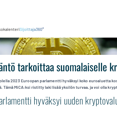
kokalenteri
Sijoittaja360°
ntö tarkoittaa suomalaiselle kry
lella 2023 Euroopan parlamentti hyväksyi koko euroaluetta ko
 Tämä MiCA:ksi ristitty laki lisää yksilön turvaa, ja voi olla kr
arlamentti hyväksyi uuden kryptoval