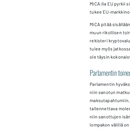
MiCA:lla EU pyrkii s
tukee EU-markkinoid
MiCA pitää sisällä
muun rikollisen to
rekisteri kryptovalu
tulee myös jatkoss
ole täysin kokonais
Parlamentin toine
Parlamentin hyväks
niin sanotun matku
maksutapahtumiin. 
tallennettava mole
niin sanottujen isä
lompakon välillä o