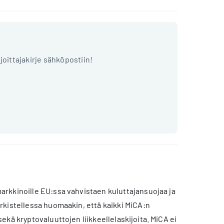
ijoittajakirje sähköpostiin!
rkkinoille EU:ssa vahvistaen kuluttajansuojaa ja
rkistellessa huomaakin, että kaikki MiCA:n
kä kryptovaluuttojen liikkeellelaskijoita. MiCA ei