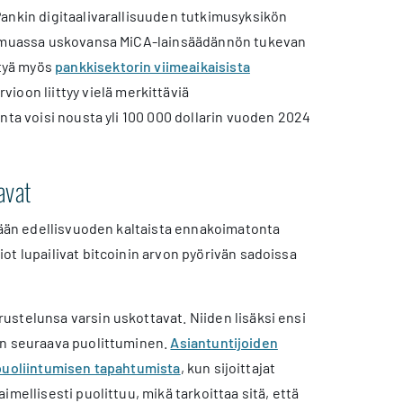
. Pankin digitaalivarallisuuden tutkimusyksikön
un muassa uskovansa MiCA-lainsäädännön tukevan
ötyä myös
pankkisektorin viimeaikaisista
ioon liittyy vielä merkittäviä
nta voisi nousta yli 100 000 dollarin vuoden 2024
avat
itään edellisvuoden kaltaista ennakoimatonta
ot lupailivat bitcoinin arvon pyörivän sadoissa
stelunsa varsin uskottavat. Niiden lisäksi ensi
on seuraava puolittuminen.
Asiantuntijoiden
 puoliintumisen tapahtumista
, kun sijoittajat
mellisesti puolittuu, mikä tarkoittaa sitä, että