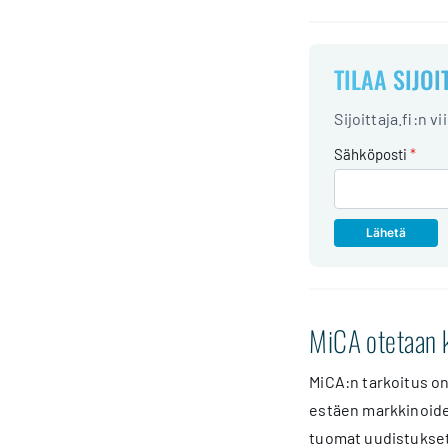
TILAA SIJOI
Sijoittaja.fi:n v
Sähköposti
*
MiCA otetaan 
MiCA:n tarkoitus o
estäen markkinoiden
tuomat uudistukset 