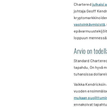
Chartered
julkaisi 
johtaja Geoff Kend
kryptomarkkinoiden
vastoinkäymisistä
,
epävarmuustekijöitä
loppuun mennessä
Arvio on todel
Standard Charteredi
tapahdu. On hyvä mu
tuhansissa dollarei
Vaikka Kendricksin 
vuoden ensimmäisel
mukaan puolittumine
ennakoivat tapahtum