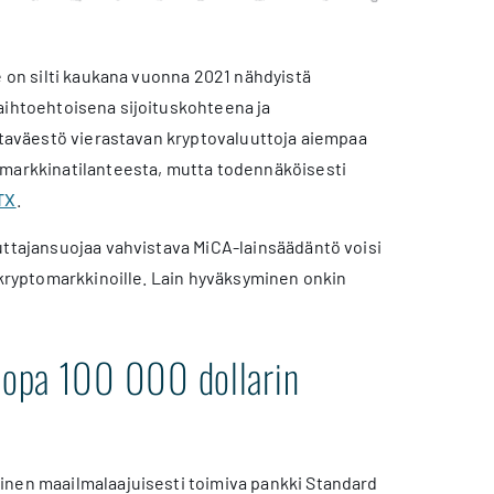
e on silti kaukana vuonna 2021 nähdyistä
aihtoehtoisena sijoituskohteena ja
altaväestö vierastavan kryptovaluuttoja aiempaa
arkkinatilanteesta, mutta todennäköisesti
TX
.
uttajansuojaa vahvistava MiCA-lainsäädäntö voisi
 kryptomarkkinoille. Lain hyväksyminen onkin
 jopa 100 000 dollarin
inen maailmalaajuisesti toimiva pankki Standard