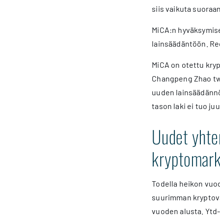
siis vaikuta suoraan
MiCA:n hyväksymisen
lainsäädäntöön. Reg
MiCA on otettu kry
Changpeng Zhao twii
uuden lainsäädännö
tason laki ei tuo ju
Uudet yhten
kryptomark
Todella heikon vuo
suurimman kryptoval
vuoden alusta. Ytd-t