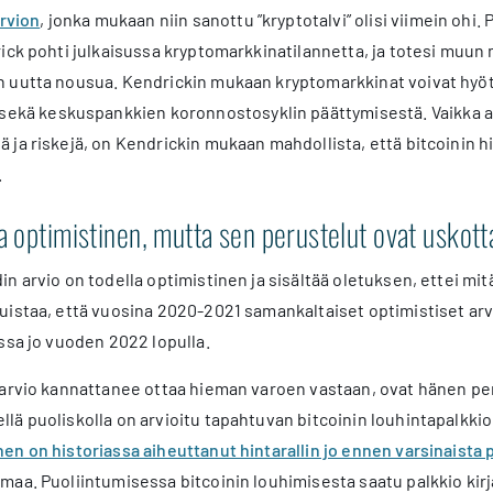
arvion
, jonka mukaan niin sanottu ”kryptotalvi” olisi viimein ohi
rick pohti julkaisussa kryptomarkkinatilannetta, ja totesi mu
 uutta nousua. Kendrickin mukaan kryptomarkkinat voivat hy
 sekä keskuspankkien koronnostosyklin päättymisestä. Vaikka arv
 ja riskejä, on Kendrickin mukaan mahdollista, että bitcoinin hi
.
la optimistinen, mutta sen perustelut ovat uskott
n arvio on todella optimistinen ja sisältää oletuksen, ettei m
istaa, että vuosina 2020-2021 samankaltaiset optimistiset arvi
ssa jo vuoden 2022 lopulla.
arvio kannattanee ottaa hieman varoen vastaan, ovat hänen peru
lä puoliskolla on arvioitu tapahtuvan bitcoinin louhintapalkki
n on historiassa aiheuttanut hintarallin jo ennen varsinaista
aa. Puoliintumisessa bitcoinin louhimisesta saatu palkkio kirjai