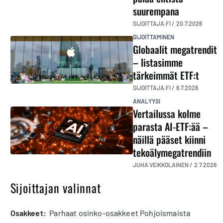
suurempana
SIJOITTAJA.FI /
20.7.2026
SIJOITTAMINEN
Globaalit megatrendit
– listasimme
tärkeimmät ETF:t
SIJOITTAJA.FI /
6.7.2026
ANALYYSI
Vertailussa kolme
parasta AI-ETF:ää –
näillä pääset kiinni
tekoälymegatrendiin
JUHA VEIKKOLAINEN /
2.7.2026
Sijoittajan valinnat
osakkeet:
Parhaat osinko-osakkeet Pohjoismaista