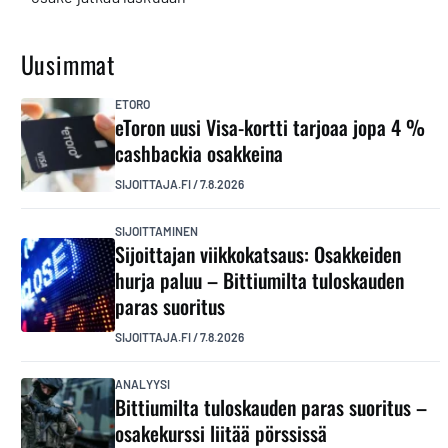
Uusimmat
ETORO
eToron uusi Visa-kortti tarjoaa jopa 4 %
cashbackia osakkeina
SIJOITTAJA.FI
/
7.8.2026
SIJOITTAMINEN
Sijoittajan viikkokatsaus: Osakkeiden
hurja paluu – Bittiumilta tuloskauden
paras suoritus
SIJOITTAJA.FI
/
7.8.2026
ANALYYSI
Bittiumilta tuloskauden paras suoritus –
osakekurssi liitää pörssissä