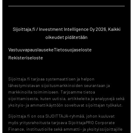
Sijoittaja.fi / Investment Intelligence Oy 2026. Kaikki
oikeudet pidätetään
Vastuuvapauslauseke
Tietosuojaseloste
Rekisteriseloste
Sijoittaja.fi tarjoaa systemaattisen ja helpon
lähestymistavan sijoitusmarkkinoiden seurantaan ja
markkinoilla toimimiseen. Tarjoamme tietoa
sijoittamisesta, kuten uutisia, artikkeleita ja analyysejä sekä
yksityis- ja ammattikäyttöön soveltuvat sijoittajan työkalut.
Sijoittaja.fi on osa SIJOITTAJA-ryhmää, johon kuuluvat
myös yritysrahoitusta tarjoava SijoittajaPRO Corporate
Finance, instituutioille sekä ammatti- ja yksityissijoittajille