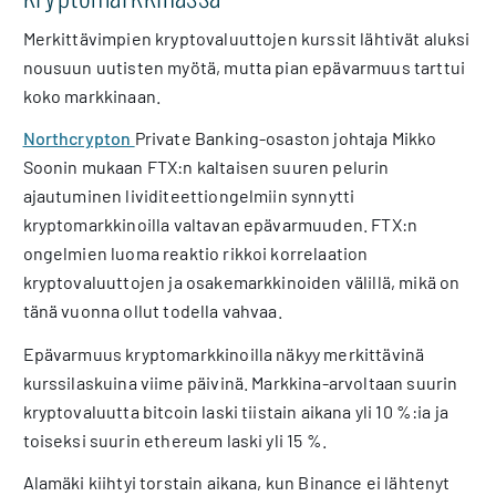
Merkittävimpien kryptovaluuttojen kurssit lähtivät aluksi
nousuun uutisten myötä, mutta pian epävarmuus tarttui
koko markkinaan.
Northcrypton
Private Banking-osaston johtaja Mikko
Soonin mukaan FTX:n kaltaisen suuren pelurin
ajautuminen lividiteettiongelmiin synnytti
kryptomarkkinoilla valtavan epävarmuuden. FTX:n
ongelmien luoma reaktio rikkoi korrelaation
kryptovaluuttojen ja osakemarkkinoiden välillä, mikä on
tänä vuonna ollut todella vahvaa.
Epävarmuus kryptomarkkinoilla näkyy merkittävinä
kurssilaskuina viime päivinä. Markkina-arvoltaan suurin
kryptovaluutta bitcoin laski tiistain aikana yli 10 %:ia ja
toiseksi suurin ethereum laski yli 15 %.
Alamäki kiihtyi torstain aikana, kun Binance ei lähtenyt