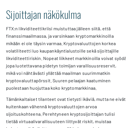
Sijoittajan näkökulma
FTX:n likviditeettikriisi muistuttaa jälleen siitä, että
finanssimaailmassa, ja varsinkaan kryptomarkkinoilla
mikään ei ole täysin varmaa. Kryptovaluuttojen korkea
volatiliteetti luo kaupankäyntialustoille sekä sijoittajille
likviditeettiriskin. Nopeat liikkeet markkinoilla voivat syödä
jopa luotettavana pidetyn toimijan varallisuusreservit,
mikä voi nähtävästi yllättää maailman suurimmatkin
kryptovaluuttapörssit. Suuren pelaajan kaatuminen
puolestaan huojuttaa koko kryptomarkkinaa.
Tämänkaltaiset tilanteet ovat tietysti ikäviä, mutta ne eivät
kuitenkaan vähennä kryptovaluuttojen arvoa
sijoituskohteena. Perehtyneen kryptosijoittajan tulisi
tietää virtuaalivarallisuuteen liittyvät riskit, muistaa