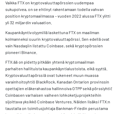
Vaikka FTX on kryptovaluuttapörssien uudempaa
sukupolvea, on se ehtinyt rakentamaan todella vahvan
position kryptomaailmassa – vuoden 2022 alussa FTX ylitti
yli 32 miljardin valuaation.
Kaupankäyntivolyymillä laskettuna FTX on maailman
kolmanneksi suurin kryptovaluuttapörssi. Sen edellä ovat
vain Nasdaqiin listattu Coinbase, sekä kryptopörssien
pioneeri Binance.
FTX:ää on pidetty pitkään yhtenä kryptomaailman
parhaiten hallituista kaupankäyntialustoista, eikä syyttä.
Kryptovaluuttapörssiä ovat tukeneet muun muassa
varainhoitoyhtiö BlackRock, Kanadan Ontarion provinssin
opettajien eläkerahastoa hallinnoiva OTPP sekä pörssiyhtiö
Coinbasen varhaisen vaiheen lohkoketjuprojekteihin
sijoittava yksikkö Coinbase Ventures. Näiden lisäksi FTX:n
taustalla on toimitusjohtaja Bankman-Friedin perustama