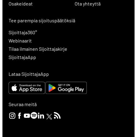
Osakeideat
Ota yhteyttä
Tee parempia sijoituspäätöksiä
Sijoittaja360°
Webinaarit
Tilaa ilmainen Sijoittajakirje
SijoittajaApp
Lataa SijoittajaApp
Seuraa meitä