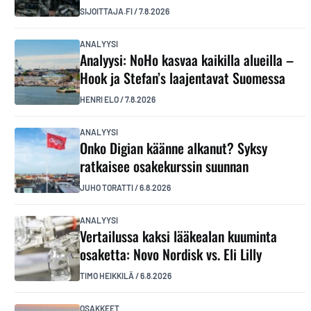
SIJOITTAJA.FI
/
7.8.2026
ANALYYSI
Analyysi: NoHo kasvaa kaikilla alueilla –
Hook ja Stefan’s laajentavat Suomessa
HENRI ELO
/
7.8.2026
ANALYYSI
Onko Digian käänne alkanut? Syksy
ratkaisee osakekurssin suunnan
JUHO TORATTI
/
6.8.2026
ANALYYSI
Vertailussa kaksi lääkealan kuuminta
osaketta: Novo Nordisk vs. Eli Lilly
TIMO HEIKKILÄ
/
6.8.2026
OSAKKEET