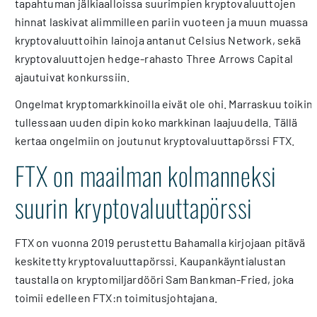
tapahtuman jälkiaalloissa suurimpien kryptovaluuttojen
hinnat laskivat alimmilleen pariin vuoteen ja muun muassa
kryptovaluuttoihin lainoja antanut Celsius Network, sekä
kryptovaluuttojen hedge-rahasto Three Arrows Capital
ajautuivat konkurssiin.
Ongelmat kryptomarkkinoilla eivät ole ohi. Marraskuu toikin
tullessaan uuden dipin koko markkinan laajuudella. Tällä
kertaa ongelmiin on joutunut kryptovaluuttapörssi FTX.
FTX on maailman kolmanneksi
suurin kryptovaluuttapörssi
FTX on vuonna 2019 perustettu Bahamalla kirjojaan pitävä
keskitetty kryptovaluuttapörssi. Kaupankäyntialustan
taustalla on kryptomiljardööri Sam Bankman-Fried, joka
toimii edelleen FTX:n toimitusjohtajana.