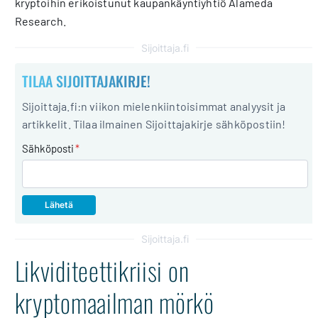
kryptoihin erikoistunut kaupankäyntiyhtiö Alameda
Research.
Sijoittaja.fi
TILAA SIJOITTAJAKIRJE!
Sijoittaja.fi:n viikon mielenkiintoisimmat analyysit ja
artikkelit. Tilaa ilmainen Sijoittajakirje sähköpostiin!
Sähköposti
*
Sijoittaja.fi
Likviditeettikriisi on
kryptomaailman mörkö