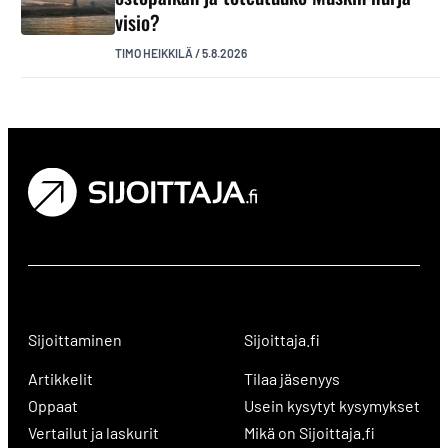
visio?
TIMO HEIKKILÄ
/
5.8.2026
Sijoittaminen
Sijoittaja.fi
Artikkelit
Tilaa jäsenyys
Oppaat
Usein kysytyt kysymykset
Vertailut ja laskurit
Mikä on Sijoittaja.fi