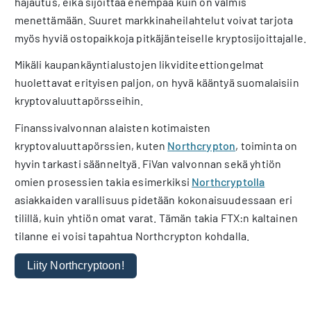
hajautus, eikä sijoittaa enempää kuin on valmis
menettämään. Suuret markkinaheilahtelut voivat tarjota
myös hyviä ostopaikkoja pitkäjänteiselle kryptosijoittajalle.
Mikäli kaupankäyntialustojen likviditeettiongelmat
huolettavat erityisen paljon, on hyvä kääntyä suomalaisiin
kryptovaluuttapörsseihin.
Finanssivalvonnan alaisten kotimaisten
kryptovaluuttapörssien, kuten
Northcrypton
, toiminta on
hyvin tarkasti säänneltyä. FiVan valvonnan sekä yhtiön
omien prosessien takia esimerkiksi
Northcryptolla
asiakkaiden varallisuus pidetään kokonaisuudessaan eri
tilillä, kuin yhtiön omat varat. Tämän takia FTX:n kaltainen
tilanne ei voisi tapahtua Northcrypton kohdalla.
Liity Northcryptoon!