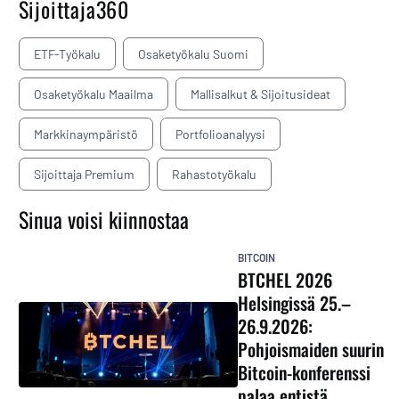
Sijoittaja360
ETF-Työkalu
Osaketyökalu Suomi
Osaketyökalu Maailma
Mallisalkut & Sijoitusideat
Markkinaympäristö
Portfolioanalyysi
Sijoittaja Premium
Rahastotyökalu
Sinua voisi kiinnostaa
BITCOIN
BTCHEL 2026
Helsingissä 25.–
26.9.2026:
Pohjoismaiden suurin
Bitcoin-konferenssi
palaa entistä