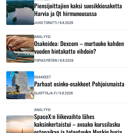
Piensijoittajien kaksi suosikkiosaketta
Harvia ja Qt hirmunousussa
JUHO TORATTI
/
6.8.2026
ANALYYSI
Osakeidea: Dexcom – murtuuko kahden
vuoden hintakatto vihdoin?
TOPIAS PÄTÄRI
/
6.8.2026
OSAKKEET
Parhaat osinko-osakkeet Pohjoismaista
SIJOITTAJA.FI
/
5.8.2026
ANALYYSI
SpaceX:n liikevaihto lähes
kaksinkertaistui – avaako kurssilasku
ostopaikan ja toteutuuko Muskin hurja