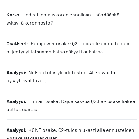
korko:
Fed piti ohjauskoron ennallaan – nähdäänkö
syksyllä koronnosto?
osakkeet:
Kempower osake: Q2-tulos alle ennusteiden –
hiljentynyt latausmarkkina näkyy tilauksissa
analyysi:
Nokian tulos yli odotusten. AI-kasvusta
pysäyttävät luvut.
analyysi:
Finnair osake: Rajua kasvua Q2:lla – osake hakee
uutta suuntaa
analyysi:
KONE osake: Q2-tulos niukasti alle ennusteiden
– osake jatkaa laskuaan