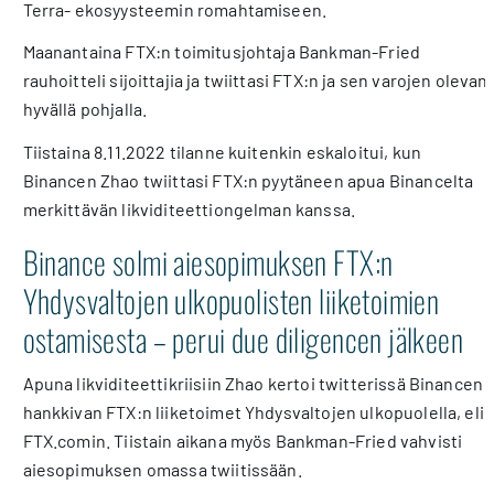
Terra- ekosyysteemin romahtamiseen.
Maanantaina FTX:n toimitusjohtaja Bankman-Fried
rauhoitteli sijoittajia ja twiittasi FTX:n ja sen varojen olevan
hyvällä pohjalla.
Tiistaina 8.11.2022 tilanne kuitenkin eskaloitui, kun
Binancen Zhao twiittasi FTX:n pyytäneen apua Binancelta
merkittävän likviditeettiongelman kanssa.
Binance solmi aiesopimuksen FTX:n
Yhdysvaltojen ulkopuolisten liiketoimien
ostamisesta – perui due diligencen jälkeen
Apuna likviditeettikriisiin Zhao kertoi twitterissä Binancen
hankkivan FTX:n liiketoimet Yhdysvaltojen ulkopuolella, eli
FTX.comin. Tiistain aikana myös Bankman-Fried vahvisti
aiesopimuksen omassa twiitissään.