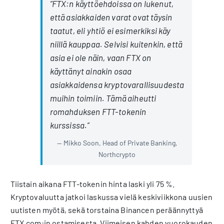
”FTX:n käyttöehdoissa on lukenut,
että asiakkaiden varat ovat täysin
taatut, eli yhtiö ei esimerkiksi käy
niillä kauppaa. Selvisi kuitenkin, että
asia ei ole näin, vaan FTX on
käyttänyt ainakin osaa
asiakkaidensa kryptovarallisuudesta
muihin toimiin. Tämä aiheutti
romahduksen FTT-tokenin
kurssissa.”
Mikko Soon, Head of Private Banking,
Northcrypto
Tiistain aikana FTT-tokenin hinta laski yli 75 %.
Kryptovaluutta jatkoi laskussa vielä keskiviikkona uusien
uutisten myötä, sekä torstaina Binancen peräännyttyä
FTX.com:in ostamisesta. Viimeisen kahden vuorokauden