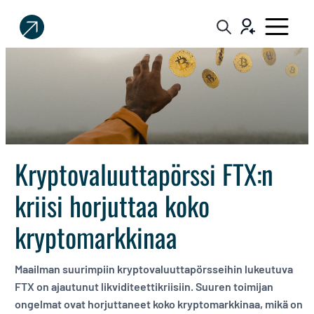
Sijoittaja.fi
Tee
parempia
sijoituspäätöksiä
Kryptovaluuttapörssi FTX:n
kriisi horjuttaa koko
kryptomarkkinaa
Maailman suurimpiin kryptovaluuttapörsseihin lukeutuva
FTX on ajautunut likviditeettikriisiin. Suuren toimijan
ongelmat ovat horjuttaneet koko kryptomarkkinaa, mikä on