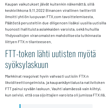
Kaupan vaikutukset jäivät kuitenkin näkemättä, sillä
keskiviikkona 9.11.2022 Binancen virallinen twittertili
ilmoitti yhtiön luopuvan FTX.com tavoittelemisesta.
Päätöstä perusteltiin due diligencen lisäksi uusilla uutisilla
huonosti hallituista asiakkaiden varoista, sekä huhuilla
Yhdysvaltojen viranomaisten mahdollisesta tutkinnasta
liittyen FTX:n tilanteeseen.
FTT-token lähti uutisten myötä
syöksylaskuun
Markkinat reagoivat hyvin vahvasti uutisiin FTX:n
likviditeettiongelmista, ja kaupankäyntialusta natiivitoken
FTT painui syvään laskuun. Vauhti alamäessä vain kiihtyi,
kun selvisi, että osa sijoittajien varoista oli jumissa FTX:llä.