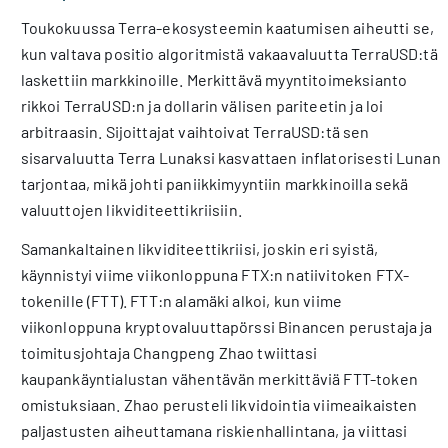
Toukokuussa Terra-ekosysteemin kaatumisen aiheutti se,
kun valtava positio algoritmistä vakaavaluutta TerraUSD:tä
laskettiin markkinoille. Merkittävä myyntitoimeksianto
rikkoi TerraUSD:n ja dollarin välisen pariteetin ja loi
arbitraasin. Sijoittajat vaihtoivat TerraUSD:tä sen
sisarvaluutta Terra Lunaksi kasvattaen inflatorisesti Lunan
tarjontaa, mikä johti paniikkimyyntiin markkinoilla sekä
valuuttojen likviditeettikriisiin.
Samankaltainen likviditeettikriisi, joskin eri syistä,
käynnistyi viime viikonloppuna FTX:n natiivitoken FTX-
tokenille (FTT). FTT:n alamäki alkoi, kun viime
viikonloppuna kryptovaluuttapörssi Binancen perustaja ja
toimitusjohtaja Changpeng Zhao twiittasi
kaupankäyntialustan vähentävän merkittäviä FTT-token
omistuksiaan. Zhao perusteli likvidointia viimeaikaisten
paljastusten aiheuttamana riskienhallintana, ja viittasi