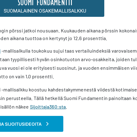
gin pörssi jatkoi nousuaan. Kuukauden aikana pörssin kokonais
den aikana tuottoa on kertynyt jo 12,6 prosenttia.
i
-mallisalkulla toukokuu sujui taas vertailuindeksiä varovaisem
taan tyypillisesti hyvän osinkotuoton arvo-osakkeita, joiden 
uva vuosi ei ole erityisesti suosinut, ja vuoden ensimmäisen 
to on vain 1,0 prosentti.
-mallisalkku koostuu kahdestakymmenestä viidestä kotimaises
in perusteella. Tällä hetkellä Suomi Fundamentin painoltaan k
sisällön näkee
Sijoittaja360:sta
.
A SIJOITUSIDEOITA