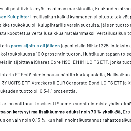
 oli positiivista myös maailman markkinoilla. Kuukauden aikana
nen Kulupihtari
-mallisalkun kaikki kymmenen sijoitusta tekivät 
 Vaikka toukokuu oli Kulupihtarille varsin suotuisa, jäi sen tuot
ta koostettua vertailusalkkua matalammaksi. Vertailusalkun to
tarin
paras sijoitus oli jälleen
japanilaisiin Nikkei 225-indeksin 
koi toukokuussa 10,0 prosentin tuoton. Huhtikuun tapaan toise
isiin sijoittava iShares Core MSCI EM IMI UCITS ETF, jonka tuott
tarin ETF:stä pienin nousu nähtiin korkopuolella. Mallisalkun 
3Y UCITS ETF, Xtrackers II EUR Corporate Bond UCITS ETF ja Xt
uukauden tuotto oli 0,3-1,1 prosenttia.
htari on voittanut tasaisesti Suomen suosituimmista yhdistel
oa on kertynyt mallisalkkumme eduksi noin 70 %-yksikköä
. Er
us on vain noin 0,15 %, kun hallinnointikustannus rahastosalkus