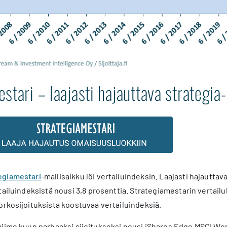
stari – laajasti hajauttava strategia
egiamestari
-mallisalkku löi vertailuindeksin. Laajasti hajautta
tailuindeksistä nousi 3,8 prosenttia. Strategiamestarin vertail
orkosijoituksista koostuvaa vertailuindeksiä.
iime kuun parhaaksi sijoitukseksi nousi iShares Edge MSCI Wor