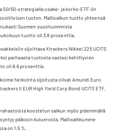
 50/50-strategialla osake- ja korko-ETF:iin
positiivisen tuoton. Mallisalkun tuotto yhteensä
to niukasti Suomen suosituimmista
ukokuun tuotto oli 3,9 prosenttia.
osakkeisiin sijoittava Xtrackers Nikkei 225 UCITS
ksi parhaasta tuotosta vastasi kehittyvien
o oli 8,6 prosenttia.
kolme heikointa sijoitusta olivat Amundi Euro
rackers II EUR High Yield Corp Bond UCITS ETF.
märahastoista koostetun salkun myös pidemmällä
o syntyy pääosin kuluerosta. Mallisalkkumme
sa on 1,5 %.