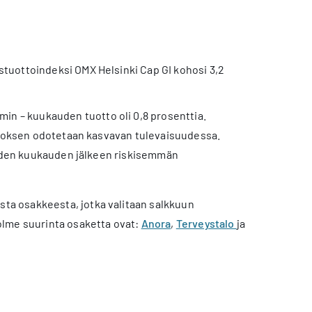
tuottoindeksi OMX Helsinki Cap GI kohosi 3,2
min – kuukauden tuotto oli 0,8 prosenttia.
tuloksen odotetaan kasvavan tulevaisuudessa.
viiden kuukauden jälkeen riskisemmän
ta osakkeesta, jotka valitaan salkkuun
olme suurinta osaketta ovat:
Anora
,
Terveystalo
ja