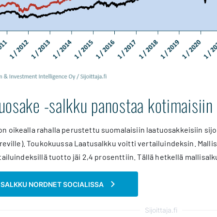
osake -salkku panostaa kotimaisiin 
 oikealla rahalla perustettu suomalaisiin laatuosakkeisiin sijo
areville). Toukokuussa Laatusalkku voitti vertailuindeksin. Mall
ailuindeksillä tuotto jäi 2,4 prosenttiin. Tällä hetkellä mallisal
I SALKKU NORDNET SOCIALISSA
Sijoittaja.fi