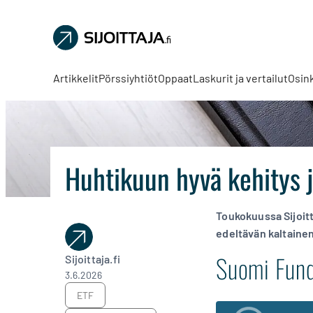
Sijoittaja.fi
Tee
parempia
Artikkelit
Pörssiyhtiöt
Oppaat
Laskurit ja vertailut
Osin
sijoituspäätöksiä
Huhtikuun hyvä kehitys j
Toukokuussa Sijoitt
edeltävän kaltainen.
Suomi Fund
Sijoittaja.fi
3.6.2026
ETF