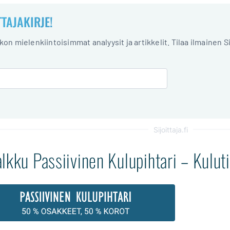
TTAJAKIRJE!
iikon mielenkiintoisimmat analyysit ja artikkelit. Tilaa ilmainen S
Sijoittaja.fi
lkku Passiivinen Kulupihtari – Kuluti