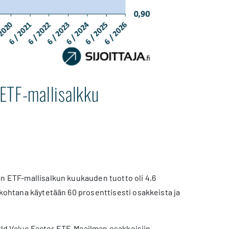
-ETF-mallisalkku
van ETF-mallisalkun kuukauden tuotto oli 4,6
ukohtana käytetään 60 prosenttisesti osakkeista ja
ld Value Factor ETF. Maailman osakkeisiin