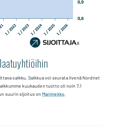
laatuyhtiöihin
ittava salkku. Salkkua voi seurata livenä Nordnet
isalkkumme kuukauden tuotto oli noin 7,1
kun suurin sijoitus on
Marimekko
.