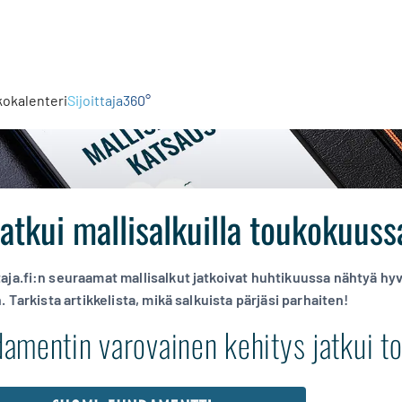
kokalenteri
Sijoittaja360°
atkui mallisalkuilla toukokuuss
aja.fi:n seuraamat mallisalkut jatkoivat huhtikuussa nähtyä hy
 Tarkista artikkelista, mikä salkuista pärjäsi parhaiten!
amentin varovainen kehitys jatkui t