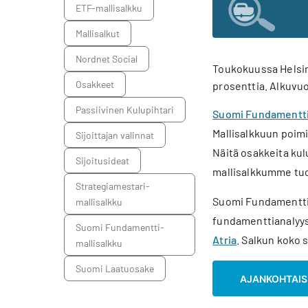
ETF-mallisalkku
mallisalkut
Nordnet Social
Toukokuussa Helsin
osakkeet
prosenttia. Alkuvuo
Passiivinen Kulupihtari
Suomi Fundamentt
Mallisalkkuun poimi
sijoittajan valinnat
Näitä osakkeita kul
sijoitusideat
mallisalkkumme tuot
Strategiamestari-
Suomi Fundamentti 
mallisalkku
fundamenttianalyys
Suomi Fundamentti-
Atria
. Salkun koko 
mallisalkku
Suomi Laatuosake
AJANKOHTAISI