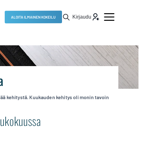
Kirjaudu
ALOITA ILMAINEN KOKEILU
a
vää kehitystä. Kuukauden kehitys oli monin tavoin
oukokuussa