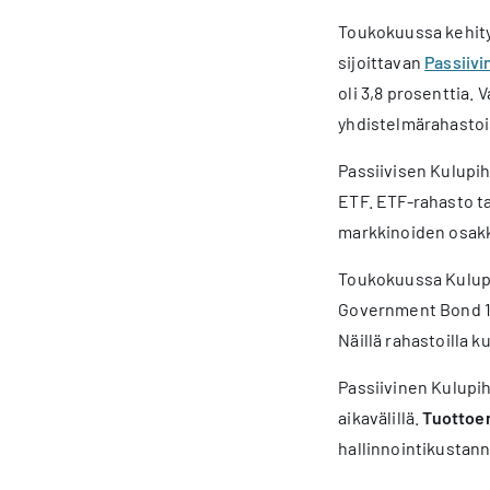
Toukokuussa kehitys
sijoittavan
Passiivi
oli 3,8 prosenttia.
yhdistelmärahastois
Passiivisen Kulupih
ETF. ETF-rahasto ta
markkinoiden osakke
Toukokuussa Kulupih
Government Bond 1-
Näillä rahastoilla k
Passiivinen Kulupi
aikavälillä.
Tuottoer
hallinnointikustann