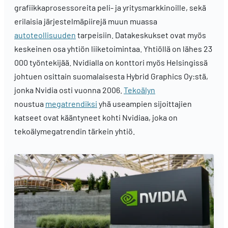
grafiikkaprosessoreita peli- ja yritysmarkkinoille, sekä
erilaisia järjestelmäpiirejä muun muassa
autoteollisuuden
tarpeisiin. Datakeskukset ovat myös
keskeinen osa yhtiön liiketoimintaa. Yhtiöllä on lähes 23
000 työntekijää. Nvidialla on konttori myös Helsingissä
johtuen osittain suomalaisesta Hybrid Graphics Oy:stä,
jonka Nvidia osti vuonna 2006.
Tekoälyn
noustua
megatrendiksi
yhä useampien sijoittajien
katseet ovat kääntyneet kohti Nvidiaa, joka on
tekoälymegatrendin tärkein yhtiö.