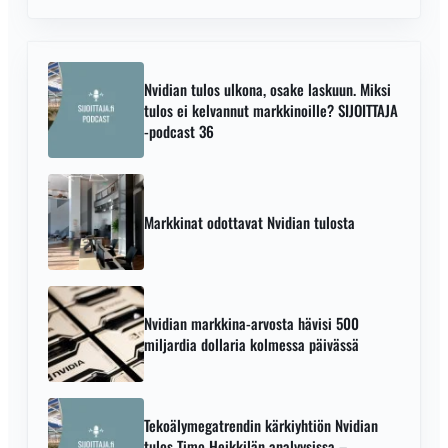
Nvidian tulos ulkona, osake laskuun. Miksi
tulos ei kelvannut markkinoille? SIJOITTAJA
-podcast 36
Markkinat odottavat Nvidian tulosta
Nvidian markkina-arvosta hävisi 500
miljardia dollaria kolmessa päivässä
Tekoälymegatrendin kärkiyhtiön Nvidian
tulos Timo Heikkilän analyysissa –