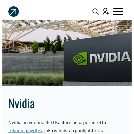
Sijoittaja.fi
Tee
parempia
sijoituspäätöksiä
Nvidia
Nvidia on vuonna 1993 Kaliforniassa perustettu
teknologiayritys
, joka valmistaa puolijohteita,