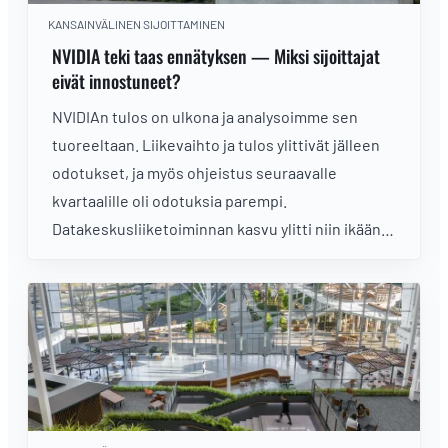
KANSAINVÄLINEN SIJOITTAMINEN
NVIDIA teki taas ennätyksen — Miksi sijoittajat
eivät innostuneet?
NVIDIAn tulos on ulkona ja analysoimme sen
tuoreeltaan. Liikevaihto ja tulos ylittivät jälleen
odotukset, ja myös ohjeistus seuraavalle
kvartaalille oli odotuksia parempi.
Datakeskusliiketoiminnan kasvu ylitti niin ikään
analyytikkojen odotukset. Vahvasta tuloksesta
huolimatta osake kääntyi
jälkipörssikaupankäynnissä lievään laskuun.
Miksi näin kävi?