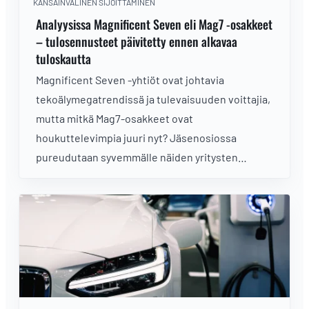
KANSAINVÄLINEN SIJOITTAMINEN
Analyysissa Magnificent Seven eli Mag7 -osakkeet
– tulosennusteet päivitetty ennen alkavaa
tuloskautta
Magnificent Seven -yhtiöt ovat johtavia
tekoälymegatrendissä ja tulevaisuuden voittajia,
mutta mitkä Mag7-osakkeet ovat
houkuttelevimpia juuri nyt? Jäsenosiossa
pureudutaan syvemmälle näiden yritysten
tilanteeseen viimeaikaisten lukujen osalta ja
tarkastellaan osakkeita teknisen analyysin
näkökulmasta.