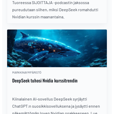
Tuoreessa SIJOITTAJA -podcastin jaksossa
pureudutaan siihen, miksi DeepSeek romahdutti
Nvidian kurssin maanantaina.
MARKKINAYMPÄRISTÖ
DeepSeek tuhosi Nvidia kurssitrendin
Kiinalainen AI-sovellus DeepSeek syrjäytti
ChatGPT:n suosikkisovelluksena ja jysäytti ennen
näkemättömän loven Nvidian osakkeeseen. Lue