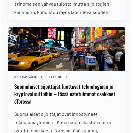
erinomaisen vahvaa tulosta, mutta sijoittajien
kiinnostus kohdistuu myös lähitulevaisuuden
näkymiin ja korkealle viritetyn kurssitason
kestävyyteen.
KANSAINVÄLINEN SIJOITTAMINEN
Suomalaiset sijoittajat luottavat teknologiaan ja
kryptovaluuttoihin – tässä ostetuimmat osakkeet
eTorossa
Suomalaiset sijoittajat ovat innostuneet
teknologiayhtiöistä. Katso suomalaisten eniten
ostetut osakkeet eTorossa tänä vuonna.