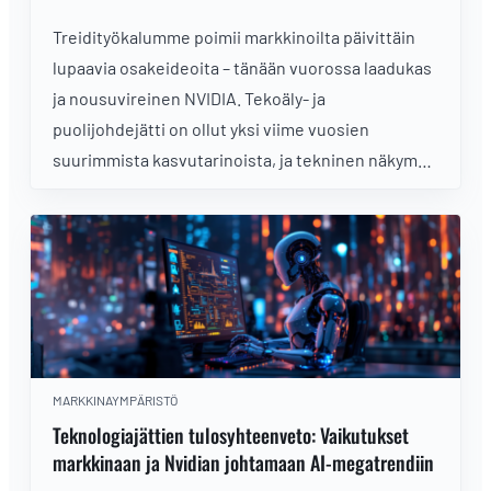
Treidityökalumme poimii markkinoilta päivittäin
lupaavia osakeideoita – tänään vuorossa laadukas
ja nousuvireinen NVIDIA. Tekoäly- ja
puolijohdejätti on ollut yksi viime vuosien
suurimmista kasvutarinoista, ja tekninen näkymä
tukee edelleen nousutrendin jatkumista.
Momentti on vahva, sijoittajaluottamus korkealla
ja tekoälymegatrendi pitää yhtiön valokeilassa.
MARKKINAYMPÄRISTÖ
Teknologiajättien tulosyhteenveto: Vaikutukset
markkinaan ja Nvidian johtamaan AI-megatrendiin