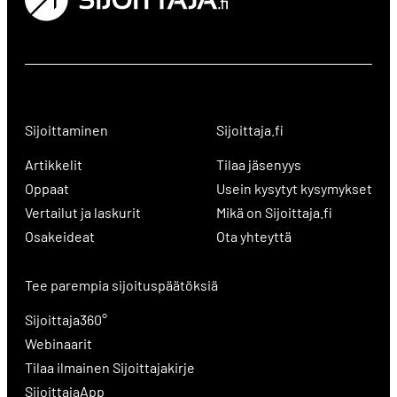
Sijoittaminen
Sijoittaja.fi
Artikkelit
Tilaa jäsenyys
Oppaat
Usein kysytyt kysymykset
Vertailut ja laskurit
Mikä on Sijoittaja.fi
Osakeideat
Ota yhteyttä
Tee parempia sijoituspäätöksiä
Sijoittaja360°
Webinaarit
Tilaa ilmainen Sijoittajakirje
SijoittajaApp