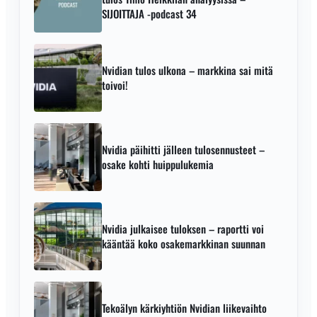
SIJOITTAJA -podcast 34
Nvidian tulos ulkona – markkina sai mitä
toivoi!
Nvidia päihitti jälleen tulosennusteet –
osake kohti huippulukemia
Nvidia julkaisee tuloksen – raportti voi
kääntää koko osakemarkkinan suunnan
Tekoälyn kärkiyhtiön Nvidian liikevaihto