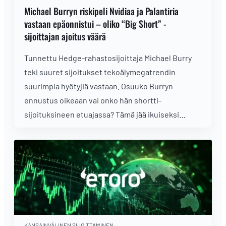
Michael Burryn riskipeli Nvidiaa ja Palantiria
vastaan epäonnistui – oliko “Big Short” -
sijoittajan ajoitus väärä
Tunnettu Hedge-rahastosijoittaja Michael Burry
teki suuret sijoitukset tekoälymegatrendin
suurimpia hyötyjiä vastaan. Osuuko Burryn
ennustus oikeaan vai onko hän shortti-
sijoituksineen etuajassa? Tämä jää ikuiseksi
arvoitukseksi, sillä Burry ilmoitti, että hänen
hallinoima hedge-rahasto suljetaan.
KANSAINVÄLINEN SIJOITTAMINEN