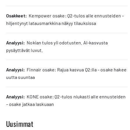
osakkeet:
Kempower osake: Q2-tulos alle ennusteiden –
hiljentynyt latausmarkkina näkyy tilauksissa
analyysi:
Nokian tulos yli odotusten. AI-kasvusta
pysäyttävät luvut.
analyysi:
Finnair osake: Rajua kasvua Q2:lla – osake hakee
uutta suuntaa
analyysi:
KONE osake: Q2-tulos niukasti alle ennusteiden
– osake jatkaa laskuaan
Uusimmat