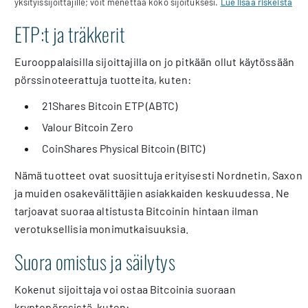
yksityissijoittajille; voit menettää koko sijoituksesi.
Lue lisää riskeistä
ETP:t ja träkkerit
Eurooppalaisilla sijoittajilla on jo pitkään ollut käytössään
pörssinoteerattuja tuotteita, kuten:
21Shares Bitcoin ETP (ABTC)
Valour Bitcoin Zero
CoinShares Physical Bitcoin (BITC)
Nämä tuotteet ovat suosittuja erityisesti Nordnetin, Saxon
ja muiden osakevälittäjien asiakkaiden keskuudessa. Ne
tarjoavat suoraa altistusta Bitcoinin hintaan ilman
verotuksellisia monimutkaisuuksia.
Suora omistus ja säilytys
Kokenut sijoittaja voi ostaa Bitcoinia suoraan
kryptopörssistä, kuten: