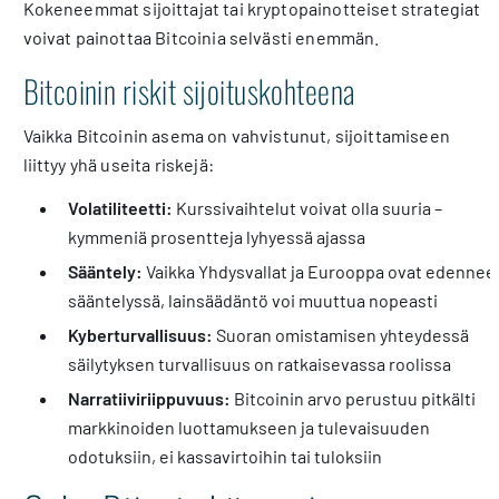
Kokeneemmat sijoittajat tai kryptopainotteiset strategiat
voivat painottaa Bitcoinia selvästi enemmän.
Bitcoinin riskit sijoituskohteena
Vaikka Bitcoinin asema on vahvistunut, sijoittamiseen
liittyy yhä useita riskejä:
Volatiliteetti:
Kurssivaihtelut voivat olla suuria –
kymmeniä prosentteja lyhyessä ajassa
Sääntely:
Vaikka Yhdysvallat ja Eurooppa ovat edennee
sääntelyssä, lainsäädäntö voi muuttua nopeasti
Kyberturvallisuus:
Suoran omistamisen yhteydessä
säilytyksen turvallisuus on ratkaisevassa roolissa
Narratiiviriippuvuus:
Bitcoinin arvo perustuu pitkälti
markkinoiden luottamukseen ja tulevaisuuden
odotuksiin, ei kassavirtoihin tai tuloksiin