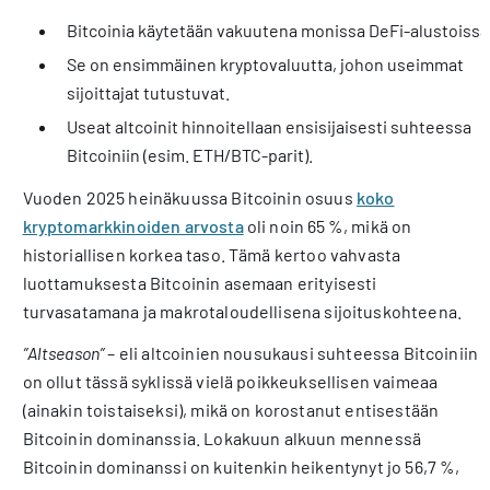
Bitcoinia käytetään vakuutena monissa DeFi-alustoissa
Se on ensimmäinen kryptovaluutta, johon useimmat
sijoittajat tutustuvat.
Useat altcoinit hinnoitellaan ensisijaisesti suhteessa
Bitcoiniin (esim. ETH/BTC-parit).
Vuoden 2025 heinäkuussa Bitcoinin osuus
koko
kryptomarkkinoiden arvosta
oli noin 65 %, mikä on
historiallisen korkea taso. Tämä kertoo vahvasta
luottamuksesta Bitcoinin asemaan erityisesti
turvasatamana ja makrotaloudellisena sijoituskohteena.
”Altseason”
– eli altcoinien nousukausi suhteessa Bitcoiniin
on ollut tässä syklissä vielä poikkeuksellisen vaimeaa
(ainakin toistaiseksi), mikä on korostanut entisestään
Bitcoinin dominanssia. Lokakuun alkuun mennessä
Bitcoinin dominanssi on kuitenkin heikentynyt jo 56,7 %,