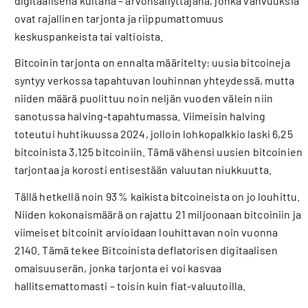
digitaalisena kultana – arvonsäilyttäjänä, jonka vahvuuksia
ovat rajallinen tarjonta ja riippumattomuus
keskuspankeista tai valtioista.
Bitcoinin tarjonta on ennalta määritelty: uusia bitcoineja
syntyy verkossa tapahtuvan louhinnan yhteydessä, mutta
niiden määrä puolittuu noin neljän vuoden välein niin
sanotussa halving-tapahtumassa. Viimeisin halving
toteutui huhtikuussa 2024, jolloin lohkopalkkio laski 6,25
bitcoinista 3,125 bitcoiniin. Tämä vähensi uusien bitcoinien
tarjontaa ja korosti entisestään valuutan niukkuutta.
Tällä hetkellä noin 93 % kaikista bitcoineista on jo louhittu.
Niiden kokonaismäärä on rajattu 21 miljoonaan bitcoiniin ja
viimeiset bitcoinit arvioidaan louhittavan noin vuonna
2140. Tämä tekee Bitcoinista deflatorisen digitaalisen
omaisuuserän, jonka tarjonta ei voi kasvaa
hallitsemattomasti – toisin kuin fiat-valuutoilla.