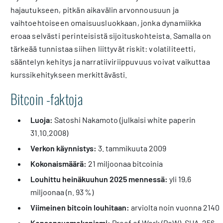
hajautukseen, pitkän aikavälin arvonnousuun ja
vaihtoehtoiseen omaisuusluokkaan, jonka dynamiikka
eroaa selvästi perinteisistä sijoituskohteista. Samalla on
tärkeää tunnistaa siihen liittyvät riskit: volatiliteetti,
sääntelyn kehitys ja narratiiviriippuvuus voivat vaikuttaa
kurssikehitykseen merkittävästi.
Bitcoin -faktoja
Luoja:
Satoshi Nakamoto (julkaisi white paperin
31.10.2008)
Verkon käynnistys:
3. tammikuuta 2009
Kokonaismäärä:
21 miljoonaa bitcoinia
Louhittu heinäkuuhun 2025 mennessä:
yli 19,6
miljoonaa (n. 93 %)
Viimeinen bitcoin louhitaan:
arviolta noin vuonna 2140
Konsensusmekanismi:
Proof of Work (PoW), SHA-256