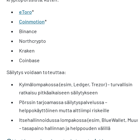
eToro
*
Coinmotion
*
Binance
Northcrypto
Kraken
Coinbase
Säilytys voidaan toteuttaa:
Kylmälompakossa (esim. Ledger, Trezor) – turvallisin
ratkaisu pitkäaikaiseen säilytykseen
Pörssin tarjoamassa säilytyspalvelussa –
helppokäyttöinen mutta alttiimpi riskeille
Itsehallinnoidussa lompakossa (esim. BlueWallet, Muun
– tasapaino hallinnan ja helppouden välillä