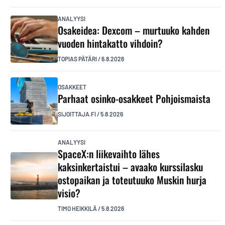
ANALYYSI
Osakeidea: Dexcom – murtuuko kahden
vuoden hintakatto vihdoin?
TOPIAS PÄTÄRI
/
6.8.2026
OSAKKEET
Parhaat osinko-osakkeet Pohjoismaista
SIJOITTAJA.FI
/
5.8.2026
ANALYYSI
SpaceX:n liikevaihto lähes
kaksinkertaistui – avaako kurssilasku
ostopaikan ja toteutuuko Muskin hurja
visio?
TIMO HEIKKILÄ
/
5.8.2026