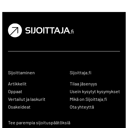
Sijoittaminen
Sijoittaja.fi
Artikkelit
Tilaa jäsenyys
Oppaat
Usein kysytyt kysymykset
Vertailut ja laskurit
Mikä on Sijoittaja.fi
Osakeideat
Ota yhteyttä
Tee parempia sijoituspäätöksiä