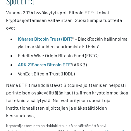
Spot ETF:t
Vuonna 2024 hyväksytyt spot-Bitcoin ETF:t toivat
kryptosijoittamisen valtavirtaan. Suosituimpia tuotteita
ovat:
iShares Bitcoin Trust (IBIT)
* – BlackRockin hallinnoima,
yksi markkinoiden suurimmista ETF:istä
Fidelity Wise Origin Bitcoin Fund (FBTC)
ARK 21Shares Bitcoin ETF
*(ARKB)
VanEck Bitcoin Trust (HODL)
Nämä ETF:t mahdollistavat Bitcoin-sijoittamisen helposti
perinteisen osakevälittäjän kautta, ilman kryptolompakkoa
tai teknistä säilytystä. Ne ovat erityisen suosittuja
institutionaalisten sijoittajien ja eläkesäätiöiden
keskuudessa.
Kryptosijoittaminen on riskialtista, eikä se välttämättä sovi