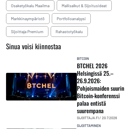
Osaketyökalu Maailma
Mallisalkut & Sijoitusideat
Markkinaympäristö
Portfolioanalyysi
Sijoittaja Premium
Rahastotyökalu
Sinua voisi kiinnostaa
BITCOIN
BTCHEL 2026
Helsingissä 25.–
26.9.2026:
Pohjoismaiden suurin
Bitcoin-konferenssi
palaa entistä
suurempana
SIJOITTAJA.FI /
20.7.2026
SIJOITTAMINEN