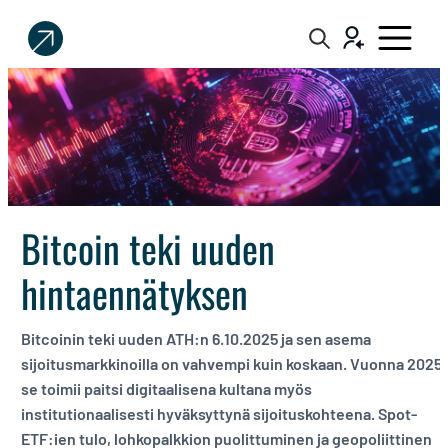
Sijoittaja.fi
Tee
parempia
sijoituspäätöksiä
Bitcoin teki uuden
hintaennätyksen
Bitcoinin teki uuden ATH:n 6.10.2025 ja sen asema
sijoitusmarkkinoilla on vahvempi kuin koskaan. Vuonna 2025
se toimii paitsi digitaalisena kultana myös
institutionaalisesti hyväksyttynä sijoituskohteena. Spot-
ETF:ien tulo, lohkopalkkion puolittuminen ja geopoliittinen