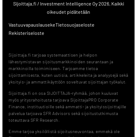
Sijoittaja.fi / Investment Intelligence Oy 2026. Kaikki
oikeudet pidätetään
Vastuuvapauslauseke
Tietosuojaseloste
Rekisteriseloste
Sijoittaja.fi tarjoaa systemaattisen ja helpon
lähestymistavan sijoitusmarkkinoiden seurantaan ja
markkinoilla toimimiseen. Tarjoamme tietoa
sijoittamisesta, kuten uutisia, artikkeleita ja analyysejä sekä
yksityis- ja ammattikäyttöön soveltuvat sijoittajan työkalut.
Sijoittaja.fi on osa SIJOITTAJA-ryhmää, johon kuuluvat
myös yritysrahoitusta tarjoava SijoittajaPRO Corporate
Finance, instituutioille sekä ammatti- ja yksityissijoittajille
palvelua tarjoava SFR Advisors sekä sijoitustutkimusta
toteuttava SFR Research.
Emme tarjoa yksilöllistä sijoitusneuvontaa, emmekä ole