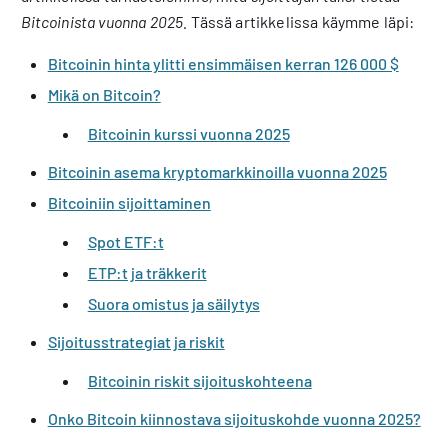
Bitcoinista vuonna 2025.
Tässä artikkelissa käymme läpi:
Bitcoinin hinta ylitti ensimmäisen kerran 126 000 $
Mikä on Bitcoin?
Bitcoinin kurssi vuonna 2025
Bitcoinin asema kryptomarkkinoilla vuonna 2025
Bitcoiniin sijoittaminen
Spot ETF:t
ETP:t ja träkkerit
Suora omistus ja säilytys
Sijoitusstrategiat ja riskit
Bitcoinin riskit sijoituskohteena
Onko Bitcoin kiinnostava sijoituskohde vuonna 2025?