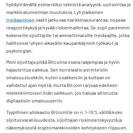
hyödyntämällä esimerkiksi teknistä analyysiä, uutisvirtaa ja
markkinatunnelman muutoksia. Lyhytaikainen
treidaaminen
vaatii jatkuvaa markkinaseurantaa, nopeaa
reagointikykyä ja hyvää riskienhallintaa. Se sopii paremmin
kokeneille sijoittajille tai ammattimaisille treidaajille, jotka
hallitsevat lyhyen aikavälin kaupankäynnin työkalut ja
psykologian.
Moni sijoittaja pitää Bitcoinia osana laajempaa ja hyvin
hajautettua salkkua. Sen korrelaatio perinteisiin
omaisuusluokkiin, kuten osakkeisiin ja kultaan on
vaihdellut ajan myötä, mutta Bitcoin tarjoaa edelleen
mielenkiintoisen lisän salkkuun, jos haluaa altistusta
digitaalisiin omaisuuseriin.
Tyypillinen allokaatio Bitcoinille on n. 1–10 % välillä koko
sijoitusvarallisuudesta, sijoittajan riskinsietokyvystä ja
näkemyksestä kryptomarkkinoiden kehitykseen riippuen.