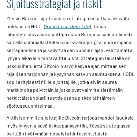
Sijoitusstrategiat ja riskit
Yleisin Bitcoin-sijoittamisen strategia on pitkän aikavälin
holdaus eli HODL (
Hold On for Dear Life
). Tässä
lähestymistavassa sijoittaja ostaa Bitcoinia säännöllisesti
samalla summalla (Dollar-cost-averaging) tai suurempana
kertapanoksena ja säilyttää sen vuosien ajan, välittämättä
lyhyen aikavälin hintavaihteluista. Strategian taustalla on
usko siihen, että Bitcoinin arvo kasvaa ajan mittaan sen
rajallisen tarjonnan ja kysynnän kasvun seurauksena. HODL
sopii erityisesti niille sijoittajille, jotka eivät seuraa
markkinoita päivittäin ja jotka ovat valmiita sietämään
hetkittäistä volatiliteettia osana pitkän tähtäimen
sijoitussuunnitelmaa.
Aktiivisemmille sijoittajille Bitcoin tarjoaa mahdollisuuksia
myös lyhyen aikavälin kaupankäyntiin. Tässä strategiassa
pyritään hyötymään nopeista hintavaihteluista