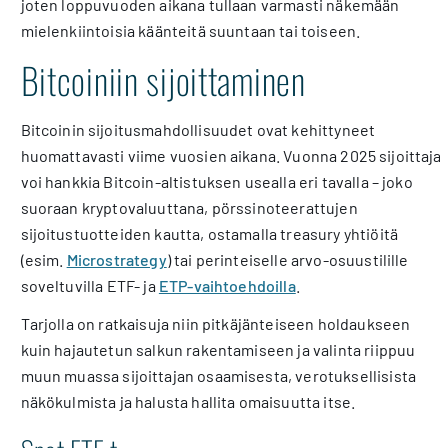
joten loppuvuoden aikana tullaan varmasti näkemään
mielenkiintoisia käänteitä suuntaan tai toiseen.
Bitcoiniin sijoittaminen
Bitcoinin sijoitusmahdollisuudet ovat kehittyneet
huomattavasti viime vuosien aikana. Vuonna 2025 sijoittaja
voi hankkia Bitcoin-altistuksen usealla eri tavalla – joko
suoraan kryptovaluuttana, pörssinoteerattujen
sijoitustuotteiden kautta, ostamalla treasury yhtiöitä
(esim.
Microstrategy
) tai perinteiselle arvo-osuustilille
soveltuvilla ETF- ja
ETP-vaihtoehdoilla
.
Tarjolla on ratkaisuja niin pitkäjänteiseen holdaukseen
kuin hajautetun salkun rakentamiseen ja valinta riippuu
muun muassa sijoittajan osaamisesta, verotuksellisista
näkökulmista ja halusta hallita omaisuutta itse.