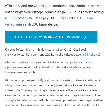
eToro on yksi harvoista sijoitusalustoista, jonka kautta voi
ostaa kryptovaluuttoja, osakkeita ja ETF:iä. eTorosta löytyy
yli 130 kryptovaluuttaa ja yli 6000 osaketta.
ETF:iä on
valikoimassa
yli 200 kappaletta.
TUTUSTU ETOROON KRYPTOALUSTANA*
Kryptosijoittaminen on riskialtista, eikä se välttämättä sovi
yksityissijoittajille; voit menettää koko sijoituksesi.
Lue lisää riskeistä
eToro on useita eri omaisuuseriä tukeva alusta, jonka kautta voit
sijoittaa osakkeisiin ja kryptovaluuttoihin sekä käydä kauppaa
hinnanerosopimuksilla.
Hinnanerosopimukset (CFD) ovat monimutkaisia sijoitusvälineitä, joihin
liittyy suuri pääoman nopean menetyksen riski velkavivun käytöstä
johtuen. 52 % yksityissijoittajien tileistä menettää rahaa käydessään
kauppaa hinnanerosopimuksilla tätä palveluntarjoajaa käyttäen. Sinun
on syytä harkita, ymmärrätkö hinnanerosopimusten toimintaperiaatteen
ja onko sinulla varaa asettaa pääomasi alttiiksi huomattavalle riskille.