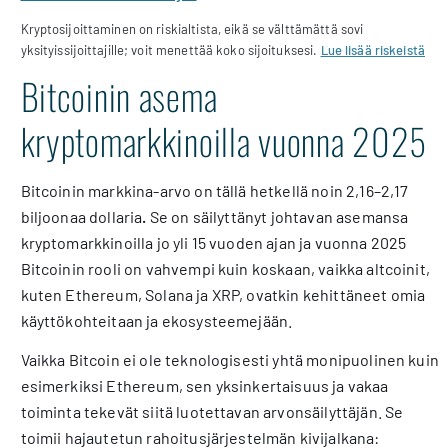
Kryptosijoittaminen on riskialtista, eikä se välttämättä sovi
yksityissijoittajille; voit menettää koko sijoituksesi.
Lue lisää riskeistä
Bitcoinin asema
kryptomarkkinoilla vuonna 2025
Bitcoinin markkina-arvo on tällä hetkellä noin 2,16–2,17
biljoonaa dollaria
.
Se on säilyttänyt johtavan asemansa
kryptomarkkinoilla jo yli 15 vuoden ajan ja vuonna 2025
Bitcoinin rooli on vahvempi kuin koskaan, vaikka altcoinit,
kuten Ethereum, Solana ja XRP, ovatkin kehittäneet omia
käyttökohteitaan ja ekosysteemejään.
Vaikka Bitcoin ei ole teknologisesti yhtä monipuolinen kuin
esimerkiksi Ethereum, sen yksinkertaisuus ja vakaa
toiminta tekevät siitä luotettavan arvonsäilyttäjän. Se
toimii hajautetun rahoitusjärjestelmän kivijalkana: