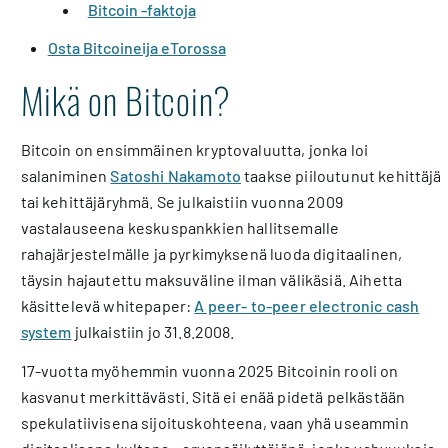
Bitcoin -faktoja
Osta Bitcoineija eTorossa
Mikä on Bitcoin?
Bitcoin on ensimmäinen kryptovaluutta, jonka loi
salaniminen
Satoshi Nakamoto
taakse piiloutunut kehittäjä
tai kehittäjäryhmä. Se julkaistiin vuonna 2009
vastalauseena keskuspankkien hallitsemalle
rahajärjestelmälle ja pyrkimyksenä luoda digitaalinen,
täysin hajautettu maksuväline ilman välikäsiä. Aihetta
käsittelevä whitepaper:
A peer- to-peer electronic cash
system
julkaistiin jo 31.8.2008.
17-vuotta myöhemmin vuonna 2025 Bitcoinin rooli on
kasvanut merkittävästi. Sitä ei enää pidetä pelkästään
spekulatiivisena sijoituskohteena, vaan yhä useammin