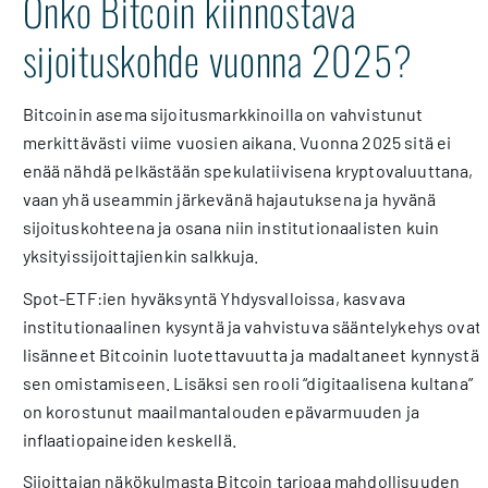
Onko Bitcoin kiinnostava
sijoituskohde vuonna 2025?
Bitcoinin asema sijoitusmarkkinoilla on vahvistunut
merkittävästi viime vuosien aikana. Vuonna 2025 sitä ei
enää nähdä pelkästään spekulatiivisena kryptovaluuttana,
vaan yhä useammin järkevänä hajautuksena ja hyvänä
sijoituskohteena ja osana niin institutionaalisten kuin
yksityissijoittajienkin salkkuja.
Spot-ETF:ien hyväksyntä Yhdysvalloissa, kasvava
institutionaalinen kysyntä ja vahvistuva sääntelykehys ovat
lisänneet Bitcoinin luotettavuutta ja madaltaneet kynnystä
sen omistamiseen. Lisäksi sen rooli “digitaalisena kultana”
on korostunut maailmantalouden epävarmuuden ja
inflaatiopaineiden keskellä.
Sijoittajan näkökulmasta Bitcoin tarjoaa mahdollisuuden