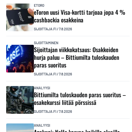
ETORO
eToron uusi Visa-kortti tarjoaa jopa 4 %
cashbackia osakkeina
SIJOITTAJA.FI
/
7.8.2026
SIJOITTAMINEN
Sijoittajan viikkokatsaus: Osakkeiden
hurja paluu – Bittiumilta tuloskauden
paras suoritus
SIJOITTAJA.FI
/
7.8.2026
ANALYYSI
Bittiumilta tuloskauden paras suoritus –
osakekurssi liitää pörssissä
SIJOITTAJA.FI
/
7.8.2026
ANALYYSI
Analyysi: NoHo kasvaa kaikilla alueilla –