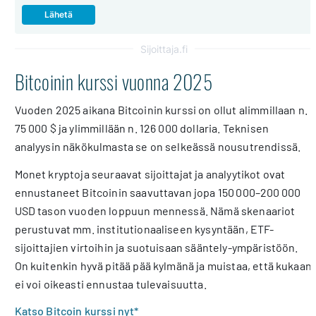
Sijoittaja.fi
Bitcoinin kurssi vuonna 2025
Vuoden 2025 aikana Bitcoinin kurssi on ollut alimmillaan n.
75 000 $ ja ylimmillään n. 126 000 dollaria. Teknisen
analyysin näkökulmasta se on selkeässä nousutrendissä.
Monet kryptoja seuraavat sijoittajat ja analyytikot ovat
ennustaneet Bitcoinin saavuttavan jopa 150 000–200 000
USD tason vuoden loppuun mennessä. Nämä skenaariot
perustuvat mm. institutionaaliseen kysyntään, ETF-
sijoittajien virtoihin ja suotuisaan sääntely-ympäristöön.
On kuitenkin hyvä pitää pää kylmänä ja muistaa, että kukaan
ei voi oikeasti ennustaa tulevaisuutta.
Katso Bitcoin kurssi nyt*