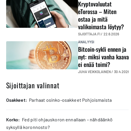
Kryptovaluutat
eTorossa – Miten
ostaa ja mitä
valikoimasta löytyy?
SIJOITTAJA.FI /
22.6.2026
ANALYYSI
Bitcoin-sykli ennen ja
nyt: miksi vanha kaava
ei enää toimi?
JUHA VEIKKOLAINEN /
30.4.2026
Sijoittajan valinnat
osakkeet:
Parhaat osinko-osakkeet Pohjoismaista
korko:
Fed piti ohjauskoron ennallaan – nähdäänkö
syksyllä koronnosto?