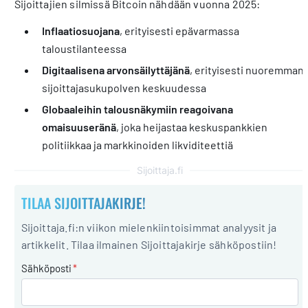
Sijoittajien silmissä Bitcoin nähdään vuonna 2025:
Inflaatiosuojana
, erityisesti epävarmassa
taloustilanteessa
Digitaalisena arvonsäilyttäjänä
, erityisesti nuoremman
sijoittajasukupolven keskuudessa
Globaaleihin talousnäkymiin reagoivana
omaisuuseränä
, joka heijastaa keskuspankkien
politiikkaa ja markkinoiden likviditeettiä
Sijoittaja.fi
TILAA SIJOITTAJAKIRJE!
Sijoittaja.fi:n viikon mielenkiintoisimmat analyysit ja
artikkelit. Tilaa ilmainen Sijoittajakirje sähköpostiin!
Sähköposti
*