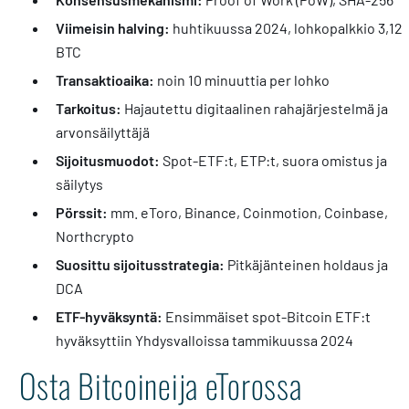
Viimeisin halving:
huhtikuussa 2024, lohkopalkkio 3,12
BTC
Transaktioaika:
noin 10 minuuttia per lohko
Tarkoitus:
Hajautettu digitaalinen rahajärjestelmä ja
arvonsäilyttäjä
Sijoitusmuodot:
Spot-ETF:t, ETP:t, suora omistus ja
säilytys
Pörssit:
mm. eToro, Binance, Coinmotion, Coinbase,
Northcrypto
Suosittu sijoitusstrategia:
Pitkäjänteinen holdaus ja
DCA
ETF-hyväksyntä:
Ensimmäiset spot-Bitcoin ETF:t
hyväksyttiin Yhdysvalloissa tammikuussa 2024
Osta Bitcoineija eTorossa