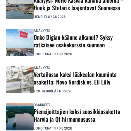
Hook ja Stefan’s laajentavat Suomessa
HENRI ELO
/
7.8.2026
ANALYYSI
Onko Digian käänne alkanut? Syksy
ratkaisee osakekurssin suunnan
JUHO TORATTI
/
6.8.2026
ANALYYSI
Vertailussa kaksi lääkealan kuuminta
osaketta: Novo Nordisk vs. Eli Lilly
TIMO HEIKKILÄ
/
6.8.2026
OSAKKEET
Piensijoittajien kaksi suosikkiosaketta
Harvia ja Qt hirmunousussa
JUHO TORATTI
/
6.8.2026