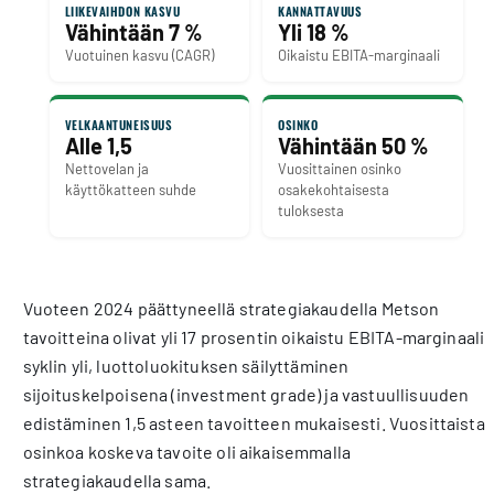
LIIKEVAIHDON KASVU
KANNATTAVUUS
Vähintään 7 %
Yli 18 %
Vuotuinen kasvu (CAGR)
Oikaistu EBITA-marginaali
VELKAANTUNEISUUS
OSINKO
Alle 1,5
Vähintään 50 %
Nettovelan ja
Vuosittainen osinko
käyttökatteen suhde
osakekohtaisesta
tuloksesta
Vuoteen 2024 päättyneellä strategiakaudella Metson
tavoitteina olivat yli 17 prosentin oikaistu EBITA-marginaali
syklin yli, luottoluokituksen säilyttäminen
sijoituskelpoisena (investment grade) ja vastuullisuuden
edistäminen 1,5 asteen tavoitteen mukaisesti. Vuosittaista
osinkoa koskeva tavoite oli aikaisemmalla
strategiakaudella sama.