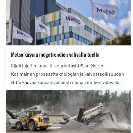
Metson osakkeesta!
Metso kasvaa megatrendien vahvalla tuella
Sijoittaja.fi:n uusi IR-seurantayhtiö on Metso.
Kotimainen prosessiteknologian ja kaivosteollisuuden
yhtiö kasvaa kansainvälisesti megatrendien vahvalla
tuella.