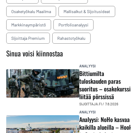
Osaketyökalu Maailma
Mallisalkut & Sijoitusideat
Markkinaympäristö
Portfolioanalyysi
Sijoittaja Premium
Rahastotyökalu
Sinua voisi kiinnostaa
ANALYYSI
Bittiumilta
tuloskauden paras
suoritus – osakekurssi
liitää pörssissä
SIJOITTAJA.FI /
7.8.2026
ANALYYSI
Analyysi: NoHo kasvaa
kaikilla alueilla – Hook