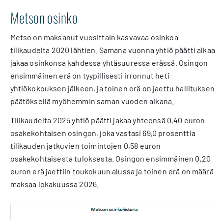
Metson osinko
Metso on maksanut vuosittain kasvavaa osinkoa
tilikaudelta 2020 lähtien. Samana vuonna yhtiö päätti alkaa
jakaa osinkonsa kahdessa yhtäsuuressa erässä. Osingon
ensimmäinen erä on tyypillisesti irronnut heti
yhtiökokouksen jälkeen, ja toinen erä on jaettu hallituksen
päätöksellä myöhemmin saman vuoden aikana.
Tilikaudelta 2025 yhtiö päätti jakaa yhteensä 0,40 euron
osakekohtaisen osingon, joka vastasi 69,0 prosenttia
tilikauden jatkuvien toimintojen 0,58 euron
osakekohtaisesta tuloksesta. Osingon ensimmäinen 0,20
euron erä jaettiin toukokuun alussa ja toinen erä on määrä
maksaa lokakuussa 2026.