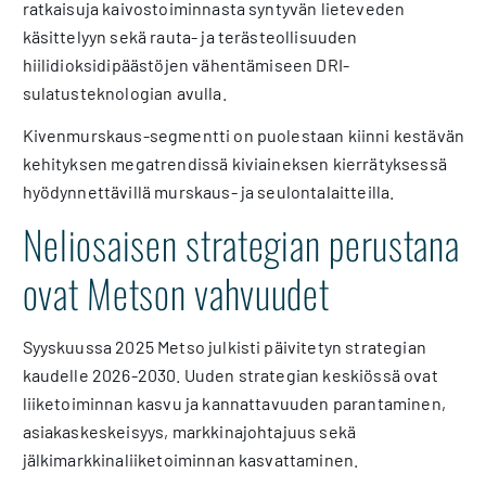
ratkaisuja kaivostoiminnasta syntyvän lieteveden
käsittelyyn sekä rauta- ja terästeollisuuden
hiilidioksidipäästöjen vähentämiseen DRI-
sulatusteknologian avulla.
Kivenmurskaus-segmentti on puolestaan kiinni kestävän
kehityksen megatrendissä kiviaineksen kierrätyksessä
hyödynnettävillä murskaus- ja seulontalaitteilla.
Neliosaisen strategian perustana
ovat Metson vahvuudet
Syyskuussa 2025 Metso julkisti päivitetyn strategian
kaudelle 2026-2030. Uuden strategian keskiössä ovat
liiketoiminnan kasvu ja kannattavuuden parantaminen,
asiakaskeskeisyys, markkinajohtajuus sekä
jälkimarkkinaliiketoiminnan kasvattaminen.