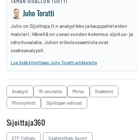
TÄMÄN SISÄLLÖN TUOTTI
Juho Toratti
Juho on Sijoittaja.fi:n analyytikko ja kauppatieteiden
maisteri. Hänellä on usean vuoden kokemus sijoitus- ja
rahoitusalalta. Juhon erikoisosaamista ovat
osakeanalyysit.
Lue lisää kirjoittajan Juho Toratti artikkeleita
analyysi
IR-seuranta
Metso
osakkeet
pörssiyhtiöt
sijoittajan valinnat
Sijoittaja360
ETF-Työkalu
Osaketyökalu Suomi