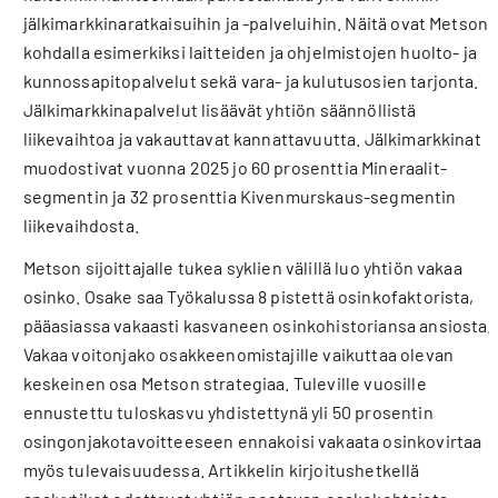
jälkimarkkinaratkaisuihin ja -palveluihin. Näitä ovat Metson
kohdalla esimerkiksi laitteiden ja ohjelmistojen huolto- ja
kunnossapitopalvelut sekä vara- ja kulutusosien tarjonta.
Jälkimarkkinapalvelut lisäävät yhtiön säännöllistä
liikevaihtoa ja vakauttavat kannattavuutta. Jälkimarkkinat
muodostivat vuonna 2025 jo 60 prosenttia Mineraalit-
segmentin ja 32 prosenttia Kivenmurskaus-segmentin
liikevaihdosta.
Metson sijoittajalle tukea syklien välillä luo yhtiön vakaa
osinko. Osake saa Työkalussa 8 pistettä osinkofaktorista,
pääasiassa vakaasti kasvaneen osinkohistoriansa ansiosta.
Vakaa voitonjako osakkeenomistajille vaikuttaa olevan
keskeinen osa Metson strategiaa. Tuleville vuosille
ennustettu tuloskasvu yhdistettynä yli 50 prosentin
osingonjakotavoitteeseen ennakoisi vakaata osinkovirtaa
myös tulevaisuudessa. Artikkelin kirjoitushetkellä