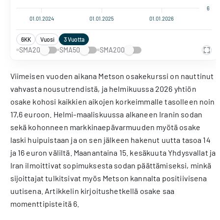
6
01.01.2024
01.01.2025
01.01.2026
6KK
Vuosi
3 Vuotta
SMA20
SMA50
SMA200
Viimeisen vuoden aikana Metson osakekurssi on nauttinut
vahvasta nousutrendistä, ja helmikuussa 2026 yhtiön
osake kohosi kaikkien aikojen korkeimmalle tasolleen noin
17,6 euroon. Helmi-maaliskuussa alkaneen Iranin sodan
sekä kohonneen markkinaepävarmuuden myötä osake
laski huipuistaan ja on sen jälkeen hakenut uutta tasoa 14
ja 16 euron väliltä. Maanantaina 15. kesäkuuta Yhdysvallat ja
Iran ilmoittivat sopimuksesta sodan päättämiseksi, minkä
sijoittajat tulkitsivat myös Metson kannalta positiivisena
uutisena. Artikkelin kirjoitushetkellä osake saa
momenttipisteitä 6.