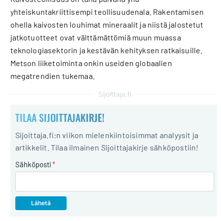
yhteiskuntakriittisempi teollisuudenala. Rakentamisen
ohella kaivosten louhimat mineraalit ja niistä jalostetut
jatkotuotteet ovat välttämättömiä muun muassa
teknologiasektorin ja kestävän kehityksen ratkaisuille.
Metson liiketoiminta onkin useiden globaalien
megatrendien tukemaa.
Sijoittaja.fi
TILAA SIJOITTAJAKIRJE!
Sijoittaja.fi:n viikon mielenkiintoisimmat analyysit ja
artikkelit. Tilaa ilmainen Sijoittajakirje sähköpostiin!
Sähköposti
*