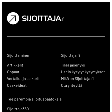
Sijoittaminen
Sijoittaja.fi
Artikkelit
Tilaa jäsenyys
Oppaat
Usein kysytyt kysymykset
Vertailut ja laskurit
Mikä on Sijoittaja.fi
Osakeideat
Ota yhteyttä
Tee parempia sijoituspäätöksiä
Sijoittaja360°