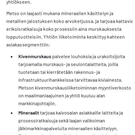
yhtiökseen.
Metso on laajasti mukana mineraalien käsittelyn ja
metallien jalostuksen koko arvoketjussa, ja tarjoaa kattavia
erikoisratkaisuja koko prosessiin aina murskauksesta
lopputuotteisiin. Yhtiön liiketoiminta keskittyy kahteen
asiakassegmenttiin:
Kivenmurskaus
palvelee louhoksia ja urakoitsijoita
tarjoamalla murskaus- ja seulontalaitteita, joilla
tuotetaan tai kierrätetään rakennus- ja
infrastruktuurihankkeissa tarvittavaa kiviainesta.
Metson kivenmurskausliiketoiminnan myyntiverkosto
on maailmanlaajuinen ja yhtiö kuuluu alan
markkinajohtajiin.
Mineraalit
tarjoaa kaivosalan asiakkaille laitteita ja
prosessiratkaisuja sekä laajan valikoiman
jälkimarkkinapalveluita mineraalien käsittelyyn.