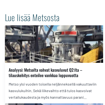
Lue lisää Metsosta
Analyysi: Metsolta vahvat kasvuluvut Q2:lta –
tilauskehitys enteilee vankkaa loppuvuotta
Metso ylsi vuoden toisella neljänneksellä vakuuttaviin
kasvulukuihin. Sekä liikevaihto että tulos kasvoivat
vertailukaudesta ja myös kannattavuus parani
huomattavasti. Lue analyysi tuoreesta tuloksesta ja