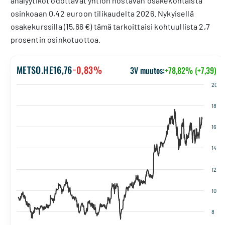
analyytikot odottavat yhtiön nostavan osakekohtaista
osinkoaan 0,42 euroon tilikaudelta 2026. Nykyisellä
osakekurssilla (15,66 €) tämä tarkoittaisi kohtuullista 2,7
prosentin osinkotuottoa.
METSO.HE
16,76
−0,83%
3V muutos:
+78,82% (+7,39)
20
18
16
14
12
10
8