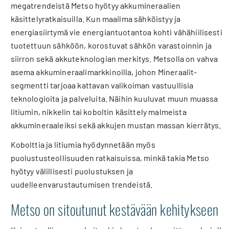
megatrendeistä Metso hyötyy akkumineraalien
käsittelyratkaisuilla. Kun maailma sähköistyy ja
energiasiirtymä vie energiantuotantoa kohti vähähiilisesti
tuotettuun sähköön, korostuvat sähkön varastoinnin ja
siirron sekä akkuteknologian merkitys. Metsolla on vahva
asema akkumineraalimarkkinoilla, johon Mineraalit-
segmentti tarjoaa kattavan valikoiman vastuullisia
teknologioita ja palveluita. Näihin kuuluvat muun muassa
litiumin, nikkelin tai koboltin käsittely malmeista
akkumineraaleiksi sekä akkujen mustan massan kierrätys.
Kobolttia ja litiumia hyödynnetään myös
puolustusteollisuuden ratkaisuissa, minkä takia Metso
hyötyy välillisesti puolustuksen ja
uudelleenvarustautumisen trendeistä.
Metso on sitoutunut kestävään kehitykseen