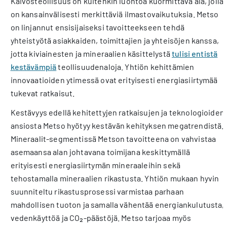
Kaivosteollisuus on kuitenkin luontoa kuormittava ala, jolla
on kansainvälisesti merkittäviä ilmastovaikutuksia. Metso
on linjannut ensisijaiseksi tavoitteekseen tehdä
yhteistyötä asiakkaiden, toimittajien ja yhteisöjen kanssa,
jotta kiviainesten ja mineraalien käsittelystä
tulisi entistä
kestävämpiä
teollisuudenaloja. Yhtiön kehittämien
innovaatioiden ytimessä ovat erityisesti energiasiirtymää
tukevat ratkaisut.
Kestävyys edellä kehitettyjen ratkaisujen ja teknologioiden
ansiosta Metso hyötyy kestävän kehityksen megatrendistä.
Mineraalit-segmentissä Metson tavoitteena on vahvistaa
asemaansa alan johtavana toimijana keskittymällä
erityisesti energiasiirtymän mineraaleihin sekä
tehostamalla mineraalien rikastusta. Yhtiön mukaan hyvin
suunniteltu rikastusprosessi varmistaa parhaan
mahdollisen tuoton ja samalla vähentää energiankulutusta,
vedenkäyttöä ja CO₂-päästöjä. Metso tarjoaa myös