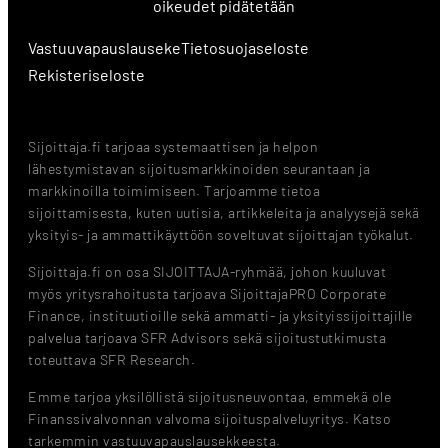
oikeudet pidätetään
Vastuuvapauslauseke
Tietosuojaseloste
Rekisteriseloste
Sijoittaja.fi tarjoaa systemaattisen ja helpon
lähestymistavan sijoitusmarkkinoiden seurantaan ja
markkinoilla toimimiseen. Tarjoamme tietoa
sijoittamisesta, kuten uutisia, artikkeleita ja analyysejä sekä
yksityis- ja ammattikäyttöön soveltuvat sijoittajan työkalut.
Sijoittaja.fi on osa SIJOITTAJA-ryhmää, johon kuuluvat
myös yritysrahoitusta tarjoava SijoittajaPRO Corporate
Finance, instituutioille sekä ammatti- ja yksityissijoittajille
palvelua tarjoava SFR Advisors sekä sijoitustutkimusta
toteuttava SFR Research.
Emme tarjoa yksilöllistä sijoitusneuvontaa, emmekä ole
Finanssivalvonnan valvoma sijoituspalveluyritys. Katso
tarkemmin vastuuvapauslausekkeesta.