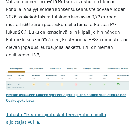
Vahvan momentin myötä Metson arvostus on hieman
koholla. Analyytikoiden konsensusennuste povaa vuoden
2026 osakekohtaisen tuloksen kasvavan 0,72 euroon,
mutta 15,66 euron päätöskurssilla tämä tarkoittaa P/E-
lukua 20,1. Luku on kansainvälisiin kilpailijoihin nähden
kuitenkin keskimääräinen. Ensi vuonna EPS:n ennustetaan
olevan jopa 0,85 euroa, jolla laskettu P/E on hieman
edullisempi 18,3.
Metson osakkeen kokonaispisteet Sijoittaja.fi:n kotimaisten osakkeiden
Osaketyökalussa.
Tutustu Metsoon sijoituskohteena yhtiön omilla
sijoittajasivuilla.