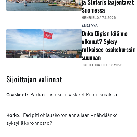
ja Stefan’s laajentavat
Suomessa
HENRI ELO /
7.8.2026
ANALYYSI
Onko Digian käänne
alkanut? Syksy
ratkaisee osakekurssin
suunnan
JUHO TORATTI /
6.8.2026
Sijoittajan valinnat
osakkeet:
Parhaat osinko-osakkeet Pohjoismaista
korko:
Fed piti ohjauskoron ennallaan – nähdäänkö
syksyllä koronnosto?