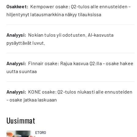
osakkeet:
Kempower osake: Q2-tulos alle ennusteiden –
hiljentynyt latausmarkkina näkyy tilauksissa
analyysi:
Nokian tulos yli odotusten. AI-kasvusta
pysäyttävät luvut.
analyysi:
Finnair osake: Rajua kasvua Q2:lla – osake hakee
uutta suuntaa
analyysi:
KONE osake: Q2-tulos niukasti alle ennusteiden
– osake jatkaa laskuaan
Uusimmat
ETORO