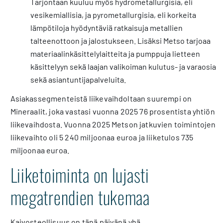
Tarjontaan kuuluu myös hydrometallurgisia, eli
vesikemiallisia, ja pyrometallurgisia, eli korkeita
lämpötiloja hyödyntäviä ratkaisuja metallien
talteenottoon ja jalostukseen. Lisäksi Metso tarjoaa
materiaalinkäsittelylaitteita ja pumppuja lietteen
käsittelyyn sekä laajan valikoiman kulutus- ja varaosia
sekä asiantuntijapalveluita.
Asiakassegmenteistä liikevaihdoltaan suurempi on
Mineraalit, joka vastasi vuonna 2025 76 prosentista yhtiön
liikevaihdosta. Vuonna 2025 Metson jatkuvien toimintojen
liikevaihto oli 5 240 miljoonaa euroa ja liiketulos 735
miljoonaa euroa.
Liiketoiminta on lujasti
megatrendien tukemaa
Kaivosteollisuus on tänä päivänä yhä