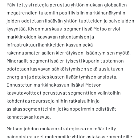
Päivitetty strategia perustuu yhtiön mukaan globaalien
megatrendien tukemiin positiivisiin markkinanäkymiin,
joiden odotetaan lisäävän yhtiön tuotteiden ja palveluiden
kysyntää. Kivenmurskaus-segmentissä Metso arvioi
markkinoiden kasvavan rakentamisen ja
infrastruktuurihankkeiden kasvun sekä
rakennusmateriaalien kierrätyksen lisääntymisen myötä.
Mineraalit-segmentissä erityisesti kuparin tuotannon
odotetaan kasvavan sähköistymisen sekä uusiutuvan
energian ja datakeskusten lisääntymisen ansiosta.
Ennustetun markkinakasvun lisäksi Metson
kasvutavoitteet perustuvat segmenttien valintoihin
kohdentaa resursseja niihin ratkaisuihin ja
asiakassegmentteihin, jotka nopeimmin edistävät
kannattavaa kasvua.
Metson johdon mukaan strategiassa on määritelty
painopistealueet molemmille yhtiön asiakassegmenteille.