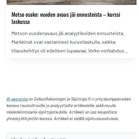
Metso osake: vuoden avaus jäi ennusteista – kurssi
laskussa
Metson vuodenavaus jäi analyytikoiden ennusteista.
Markkinat ovat vastanneet kurssilaskulla, vaikka
tilauskehitys oli edelleen lupaavaa. Voiko notkahdus
tarjota tuottoisan ostopaikan?
IR-seuranta
on SalkunRakentajan ja Sijoittaja.fi:n yrityskumppaneiden
kanava taustoittaville ja analyyttisille artikkeleille sekä muulle
mielenkiintoiselle sijoittajatiedolle. Artikkeli on osa kaupallista
yhteistyötä yhtiön kanssa. Artikkeli ei sisällä sijoitussuosituksia.