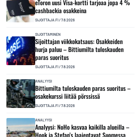
eToron uusi Visa-kortti tarjoaa jopa 4 %
cashbackia osakkeina
SIJOITTAJA.FI
/
7.8.2026
SIJOITTAMINEN
Sijoittajan viikkokatsaus: Osakkeiden
hurja paluu – Bittiumilta tuloskauden
paras suoritus
SIJOITTAJA.FI
/
7.8.2026
ANALYYSI
Bittiumilta tuloskauden paras suoritus –
osakekurssi liitää pörssissä
SIJOITTAJA.FI
/
7.8.2026
ANALYYSI
Analyysi: NoHo kasvaa kaikilla alueilla –
Hook ja Stefan’s laajentavat Suomessa