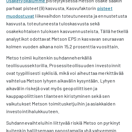
Osaketyökalumme
pisteytyksessä Metson osake saakin
parhaat pisteet (9) kasvusta. Kasvufaktorin
pisteet
muodostuvat
liikevaihdon toteutuneesta ja ennustetusta
kasvusta, toteutuneesta tuloskasvusta sekä
osakekohtaisen tuloksen kasvuennusteista. Tällä hetkellä
analyytikot odottavat Metson EPS:n kasvavan seuraavan
kolmen vuoden aikana noin 15,2 prosenttia vuosittain.
Metso toimii kuitenkin suhdanneherkällä
teollisuussektorilla. Prosessiteollisuuden investoinnit
ovat tyypillisesti syklisiä, mikä voi aiheuttaa merkittävää
vaihtelua Metson lyhyen aikavälin kysyntään. Lyhyen
aikavälin riskejä ovat myös geopoliittisen ja
kauppapoliittisen tilanteen kiristyminen sekä sen
vaikutukset Metson toimitusketjuihin ja asiakkaiden
investointihalukkuuteen.
Suhdannevaihteluihin liittyvää riskiä Metso on pyrkinyt
kuitenkin hallitsemaan panostamalla yhä vahvemmin