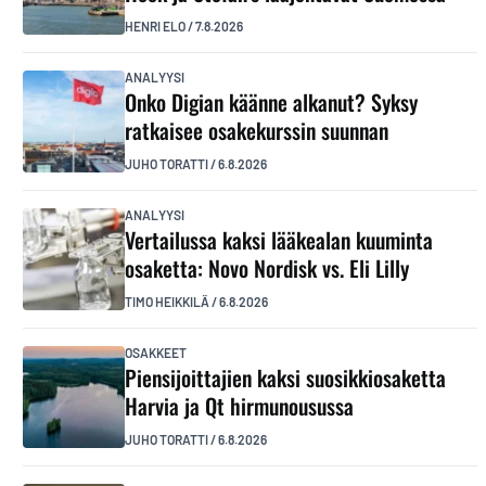
HENRI ELO
/
7.8.2026
ANALYYSI
Onko Digian käänne alkanut? Syksy
ratkaisee osakekurssin suunnan
JUHO TORATTI
/
6.8.2026
ANALYYSI
Vertailussa kaksi lääkealan kuuminta
osaketta: Novo Nordisk vs. Eli Lilly
TIMO HEIKKILÄ
/
6.8.2026
OSAKKEET
Piensijoittajien kaksi suosikkiosaketta
Harvia ja Qt hirmunousussa
JUHO TORATTI
/
6.8.2026