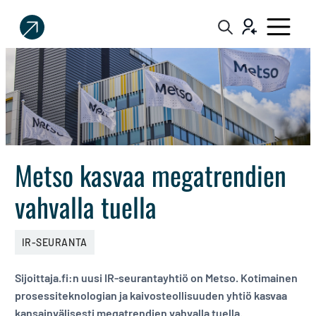
Sijoittaja.fi
Tee
parempia
sijoituspäätöksiä
Metso kasvaa megatrendien
vahvalla tuella
IR-SEURANTA
Sijoittaja.fi:n uusi IR-seurantayhtiö on Metso. Kotimainen
prosessiteknologian ja kaivosteollisuuden yhtiö kasvaa
kansainvälisesti megatrendien vahvalla tuella.