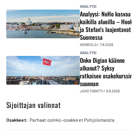
ANALYYSI
Analyysi: NoHo kasvaa
kaikilla alueilla – Hook
ja Stefan’s laajentavat
Suomessa
HENRI ELO /
7.8.2026
ANALYYSI
Onko Digian käänne
alkanut? Syksy
ratkaisee osakekurssin
suunnan
JUHO TORATTI /
6.8.2026
Sijoittajan valinnat
osakkeet:
Parhaat osinko-osakkeet Pohjoismaista