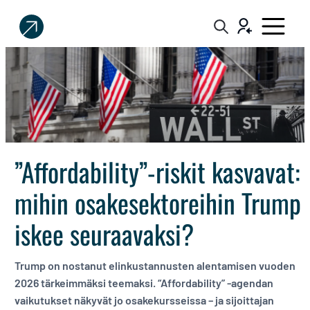
Sijoittaja.fi
Tee
parempia
sijoituspäätöksiä
”Affordability”-riskit kasvavat:
mihin osakesektoreihin Trump
iskee seuraavaksi?
Trump on nostanut elinkustannusten alentamisen vuoden
2026 tärkeimmäksi teemaksi. “Affordability” -agendan
vaikutukset näkyvät jo osakekursseissa – ja sijoittajan