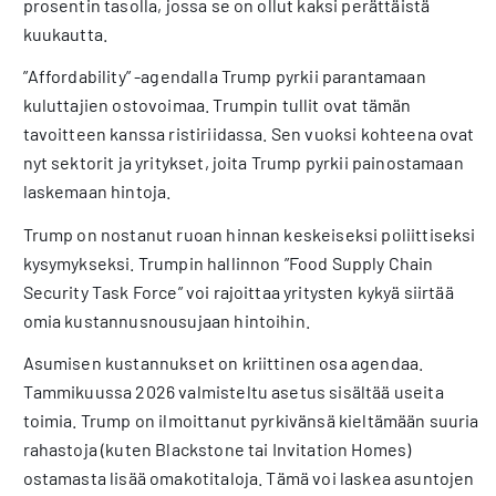
prosentin tasolla, jossa se on ollut kaksi perättäistä
kuukautta.
”Affordability” -agendalla Trump pyrkii parantamaan
kuluttajien ostovoimaa. Trumpin tullit ovat tämän
tavoitteen kanssa ristiriidassa. Sen vuoksi kohteena ovat
nyt sektorit ja yritykset, joita Trump pyrkii painostamaan
laskemaan hintoja.
Trump on nostanut ruoan hinnan keskeiseksi poliittiseksi
kysymykseksi. Trumpin hallinnon ”Food Supply Chain
Security Task Force” voi rajoittaa yritysten kykyä siirtää
omia kustannusnousujaan hintoihin.
Asumisen kustannukset on kriittinen osa agendaa.
Tammikuussa 2026 valmisteltu asetus sisältää useita
toimia. Trump on ilmoittanut pyrkivänsä kieltämään suuria
rahastoja (kuten Blackstone tai Invitation Homes)
ostamasta lisää omakotitaloja. Tämä voi laskea asuntojen