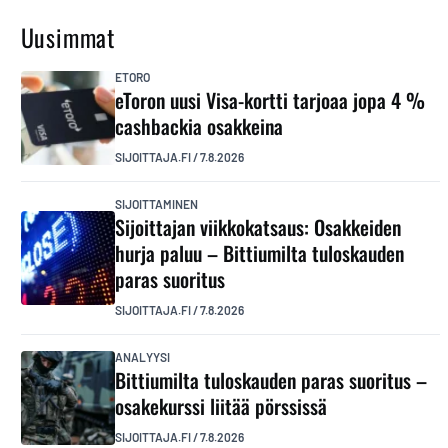
Uusimmat
ETORO
eToron uusi Visa-kortti tarjoaa jopa 4 %
cashbackia osakkeina
SIJOITTAJA.FI
/
7.8.2026
SIJOITTAMINEN
Sijoittajan viikkokatsaus: Osakkeiden
hurja paluu – Bittiumilta tuloskauden
paras suoritus
SIJOITTAJA.FI
/
7.8.2026
ANALYYSI
Bittiumilta tuloskauden paras suoritus –
osakekurssi liitää pörssissä
SIJOITTAJA.FI
/
7.8.2026