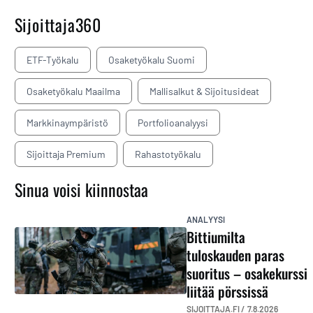
Sijoittaja360
ETF-Työkalu
Osaketyökalu Suomi
Osaketyökalu Maailma
Mallisalkut & Sijoitusideat
Markkinaympäristö
Portfolioanalyysi
Sijoittaja Premium
Rahastotyökalu
Sinua voisi kiinnostaa
ANALYYSI
Bittiumilta
tuloskauden paras
suoritus – osakekurssi
liitää pörssissä
SIJOITTAJA.FI /
7.8.2026