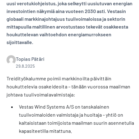
uusi verotukiohjeistus, joka selkeytti uusiutuvan energian
investointien näkymiä aina vuoteen 2030 asti. Vestasin
globaali markkinajohtajuus tuulivoimaloissa ja sektorin
mittapuulla maltillinen arvostustaso tekevät osakkeesta
houkuttelevan vaihtoehdon energiamurrokseen
sijoittavalle.
Topias Pätäri
29.8.2025
Treidityökalumme poimii markkinoilta päivittäin
houkuttelevia osakeideoita – tänään vuorossa maailman
johtava tuulivoimalavalmistaja:
Vestas Wind Systems A/S on tanskalainen
tuulivoimaloiden valmistaja ja huoltaja – yhtiö on
kaltaisistaan toimijoista maailman suurin asennetulla
kapasiteetilla mitattuna.