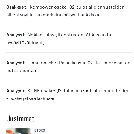
osakkeet:
Kempower osake: Q2-tulos alle ennusteiden –
hiljentynyt latausmarkkina näkyy tilauksissa
analyysi:
Nokian tulos yli odotusten. AI-kasvusta
pysäyttävät luvut.
analyysi:
Finnair osake: Rajua kasvua Q2:lla – osake hakee
uutta suuntaa
analyysi:
KONE osake: Q2-tulos niukasti alle ennusteiden
– osake jatkaa laskuaan
Uusimmat
ETORO