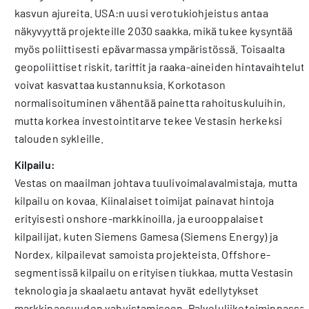
kasvun ajureita. USA:n uusi verotukiohjeistus antaa
näkyvyyttä projekteille 2030 saakka, mikä tukee kysyntää
myös poliittisesti epävarmassa ympäristössä. Toisaalta
geopoliittiset riskit, tariffit ja raaka-aineiden hintavaihtelut
voivat kasvattaa kustannuksia. Korkotason
normalisoituminen vähentää painetta rahoituskuluihin,
mutta korkea investointitarve tekee Vestasin herkeksi
talouden sykleille.
Kilpailu:
Vestas on maailman johtava tuulivoimalavalmistaja, mutta
kilpailu on kovaa. Kiinalaiset toimijat painavat hintoja
erityisesti onshore-markkinoilla, ja eurooppalaiset
kilpailijat, kuten Siemens Gamesa (Siemens Energy) ja
Nordex, kilpailevat samoista projekteista. Offshore-
segmentissä kilpailu on erityisen tiukkaa, mutta Vestasin
teknologia ja skaalaetu antavat hyvät edellytykset
markkinaosuuden vahvistamiseen. Palveluliiketoiminnassa