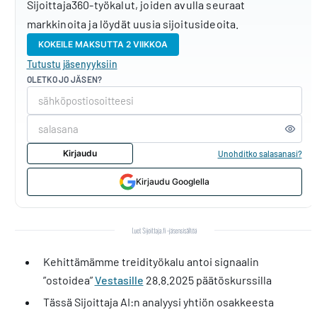
Sijoittaja360-työkalut, joiden avulla seuraat
markkinoita ja löydät uusia sijoitusideoita.
KOKEILE MAKSUTTA 2 VIIKKOA
Tutustu jäsenyyksiin
OLETKO JO JÄSEN?
Kirjaudu
Unohditko salasanasi?
Kirjaudu Googlella
Kehittämämme treidityökalu antoi signaalin
”ostoidea”
Vestasille
28.8.2025 päätöskurssilla
Tässä Sijoittaja AI:n analyysi yhtiön osakkeesta