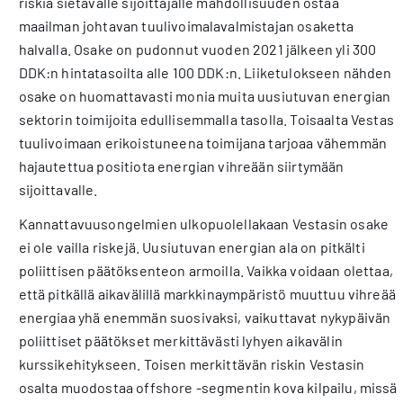
riskiä sietävälle sijoittajalle mahdollisuuden ostaa
maailman johtavan tuulivoimalavalmistajan osaketta
halvalla. Osake on pudonnut vuoden 2021 jälkeen yli 300
DDK:n hintatasoilta alle 100 DDK:n. Liiketulokseen nähden
osake on huomattavasti monia muita uusiutuvan energian
sektorin toimijoita edullisemmalla tasolla. Toisaalta Vestas
tuulivoimaan erikoistuneena toimijana tarjoaa vähemmän
hajautettua positiota energian vihreään siirtymään
sijoittavalle.
Kannattavuusongelmien ulkopuolellakaan Vestasin osake
ei ole vailla riskejä. Uusiutuvan energian ala on pitkälti
poliittisen päätöksenteon armoilla. Vaikka voidaan olettaa,
että pitkällä aikavälillä markkinaympäristö muuttuu vihreää
energiaa yhä enemmän suosivaksi, vaikuttavat nykypäivän
poliittiset päätökset merkittävästi lyhyen aikavälin
kurssikehitykseen. Toisen merkittävän riskin Vestasin
osalta muodostaa offshore -segmentin kova kilpailu, missä