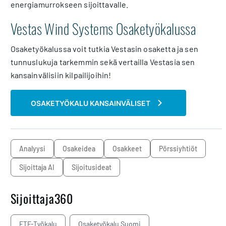
energiamurrokseen sijoittavalle.
Vestas Wind Systems Osaketyökalussa
Osaketyökalussa voit tutkia Vestasin osaketta ja sen
tunnuslukuja tarkemmin sekä vertailla Vestasia sen
kansainvälisiin kilpailijoihin!
OSAKETYÖKALU KANSAINVÄLISET
analyysi
osakeidea
osakkeet
pörssiyhtiöt
Sijoittaja AI
sijoitusideat
Sijoittaja360
ETF-Työkalu
Osaketyökalu Suomi