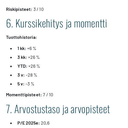
Riskipisteet:
3 / 10
6. Kurssikehitys ja momentti
Tuottohistoria:
1 kk:
+6 %
3 kk:
+26 %
YTD:
+26 %
3 v:
–28 %
5 v:
–3 %
Momenttipisteet:
7 / 10
7. Arvostustaso ja arvopisteet
P/E 2025e:
20,6