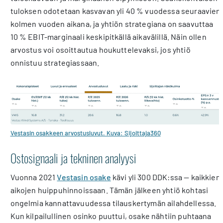
tuloksen odotetaan kasvavan yli 40 % vuodessa seuraavien
kolmen vuoden aikana, ja yhtiön strategiana on saavuttaa
10 % EBIT-marginaali keskipitkällä aikavälillä. Näin ollen
arvostus voi osoittautua houkuttelevaksi, jos yhtiö
onnistuu strategiassaan.
Vestasin osakkeen arvostusluvut. Kuva: Sijoittaja360
Ostosignaali ja tekninen analyysi
Vuonna 2021
Vestasin osake
kävi yli 300 DDK:ssa — kaikkien
aikojen huippuhinnoissaan. Tämän jälkeen yhtiö kohtasi
ongelmia kannattavuudessa tilauskertymän ailahdellessa.
Kun kilpailullinen osinko puuttui, osake nähtiin puhtaana