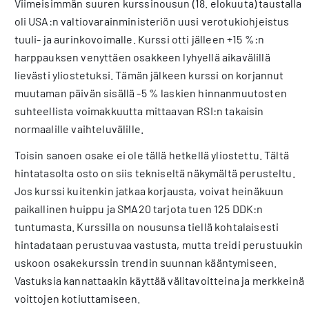
Viimeisimmän suuren kurssinousun (18. elokuuta) taustalla
oli USA:n valtiovarainministeriön uusi verotukiohjeistus
tuuli- ja aurinkovoimalle. Kurssi otti jälleen +15 %:n
harppauksen venyttäen osakkeen lyhyellä aikavälillä
lievästi yliostetuksi. Tämän jälkeen kurssi on korjannut
muutaman päivän sisällä -5 % laskien hinnanmuutosten
suhteellista voimakkuutta mittaavan RSI:n takaisin
normaalille vaihteluvälille.
Toisin sanoen osake ei ole tällä hetkellä yliostettu. Tältä
hintatasolta osto on siis tekniseltä näkymältä perusteltu.
Jos kurssi kuitenkin jatkaa korjausta, voivat heinäkuun
paikallinen huippu ja SMA20 tarjota tuen 125 DDK:n
tuntumasta. Kurssilla on nousunsa tiellä kohtalaisesti
hintadataan perustuvaa vastusta, mutta treidi perustuukin
uskoon osakekurssin trendin suunnan kääntymiseen.
Vastuksia kannattaakin käyttää välitavoitteina ja merkkeinä
voittojen kotiuttamiseen.