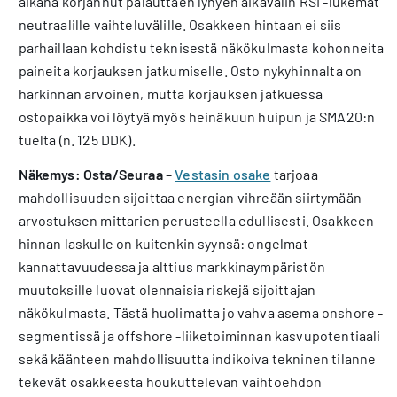
aikana korjannut palauttaen lyhyen aikavälin RSI -lukemat
neutraalille vaihteluvälille. Osakkeen hintaan ei siis
parhaillaan kohdistu teknisestä näkökulmasta kohonneita
paineita korjauksen jatkumiselle. Osto nykyhinnalta on
harkinnan arvoinen, mutta korjauksen jatkuessa
ostopaikka voi löytyä myös heinäkuun huipun ja SMA20:n
tuelta (n. 125 DDK).
Näkemys: Osta/Seuraa
–
Vestasin osake
tarjoaa
mahdollisuuden sijoittaa energian vihreään siirtymään
arvostuksen mittarien perusteella edullisesti. Osakkeen
hinnan laskulle on kuitenkin syynsä: ongelmat
kannattavuudessa ja alttius markkinaympäristön
muutoksille luovat olennaisia riskejä sijoittajan
näkökulmasta. Tästä huolimatta jo vahva asema onshore -
segmentissä ja offshore -liiketoiminnan kasvupotentiaali
sekä käänteen mahdollisuutta indikoiva tekninen tilanne
tekevät osakkeesta houkuttelevan vaihtoehdon