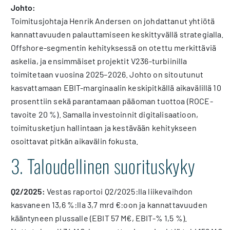
Johto:
Toimitusjohtaja Henrik Andersen on johdattanut yhtiötä
kannattavuuden palauttamiseen keskittyvällä strategialla.
Offshore-segmentin kehityksessä on otettu merkittäviä
askelia, ja ensimmäiset projektit V236-turbiinilla
toimitetaan vuosina 2025–2026. Johto on sitoutunut
kasvattamaan EBIT-marginaalin keskipitkällä aikavälillä 10
prosenttiin sekä parantamaan pääoman tuottoa (ROCE-
tavoite 20 %). Samalla investoinnit digitalisaatioon,
toimitusketjun hallintaan ja kestävään kehitykseen
osoittavat pitkän aikavälin fokusta.
3. Taloudellinen suorituskyky
Q2/2025:
Vestas raportoi Q2/2025:lla liikevaihdon
kasvaneen 13,6 %:lla 3,7 mrd €:oon ja kannattavuuden
kääntyneen plussalle (EBIT 57 M€, EBIT-% 1,5 %).