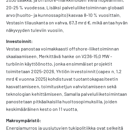
20–25 % vuodessa. Lisäksi palveluliiketoiminnan globaali
arvo (huolto- ja kunnossapito) kasvaa 8–10 % vuosittain.
Vestasin tilauskanta on vahva, 67,3 mrd €, mikä antaa hyvän
näkyvyyden tuleviin vuosiin.
Investoinnit:
Vestas panostaa voimakkaasti offshore-liiketoiminnan
skaalaamiseen. Merkittävä hanke on V236-15.0 MW -
turbiinin käyttöönotto, jonka ensimmäiset projektit
toimitetaan 2025–2026. Yhtiön investoinnit (capex n. 1,2
mrd € vuonna 2025) kohdistuvat tuotantokapasiteetin
kasvattamiseen, toimitusketjun vahvistamiseen sekä
teknologian kehittämiseen. Samalla palveluliiketoimintaan
panostetaan pitkäaikaisilla huoltosopimuksilla, joiden
keskimääräinen kesto on 11 vuotta.
Makroympäristö:
Energiamurros ja uusiutuvien tukipolitiikka ovat selkeitä