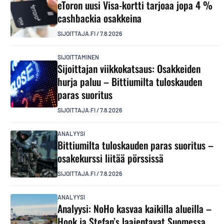
eToron uusi Visa-kortti tarjoaa jopa 4 %
cashbackia osakkeina
SIJOITTAJA.FI
/
7.8.2026
SIJOITTAMINEN
Sijoittajan viikkokatsaus: Osakkeiden
hurja paluu – Bittiumilta tuloskauden
paras suoritus
SIJOITTAJA.FI
/
7.8.2026
ANALYYSI
Bittiumilta tuloskauden paras suoritus –
osakekurssi liitää pörssissä
SIJOITTAJA.FI
/
7.8.2026
ANALYYSI
Analyysi: NoHo kasvaa kaikilla alueilla –
Hook ja Stefan’s laajentavat Suomessa