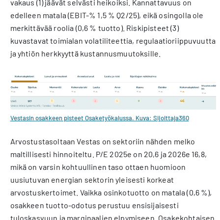
vakaus (1) jäävät selvästi heikoiksi. Kannattavuus on
edelleen matala (EBIT-% 1,5 % Q2/25), eikä osingolla ole
merkittävää roolia (0,6 % tuotto). Riskipisteet (3)
kuvastavat toimialan volatiliteettia, regulaatioriippuvuutta
ja yhtiön herkkyyttä kustannusmuutoksille.
Vestasin osakkeen pisteet Osaketyökalussa. Kuva: Sijoittaja360
Arvostustasoltaan Vestas on sektoriin nähden melko
maltillisesti hinnoiteltu. P/E 2025e on 20,6 ja 2026e 16,8,
mikä on varsin kohtuullinen taso ottaen huomioon
uusiutuvan energian sektorin yleisesti korkeat
arvostuskertoimet. Vaikka osinkotuotto on matala (0,6 %),
osakkeen tuotto-odotus perustuu ensisijaisesti
tuloskasvuun ja marginaalien elpymiseen. Osakekohtaisen