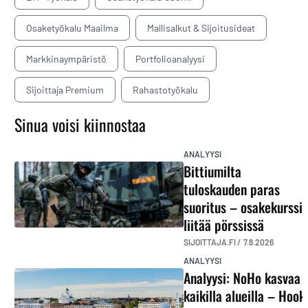
Osaketyökalu Maailma
Mallisalkut & Sijoitusideat
Markkinaympäristö
Portfolioanalyysi
Sijoittaja Premium
Rahastotyökalu
Sinua voisi kiinnostaa
ANALYYSI
Bittiumilta
tuloskauden paras
suoritus – osakekurssi
liitää pörssissä
SIJOITTAJA.FI /
7.8.2026
ANALYYSI
Analyysi: NoHo kasvaa
kaikilla alueilla – Hook