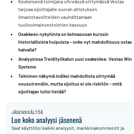
Keskeisenä toimijana vihreässä siirtymässä Vestas
tarjoaa sijoittajalle suoran altistuksen
ilmastotavoitteiden vauhdittamaan
tuulivoimainvestointien kasvuun
Osakkeen nykyhinta on kolmasosan kurssin
historiallisista huipuista – onko nyt mahdollisuus ostaa
halvalla?
Analyysissa Treidityökalun uusi osakeidea: Vestas Win
Systems
Tekninen näkymä indikoi mahdollista siirtymää
nousutrendiin, mutta sijoitus ei ole riskitön – mitä
sijoittajan tulisi tietää?
JÄSENSISÄLTÖÄ
Lue koko analyysi jäsenenä
Saat käyttöösi kaikki analyysit, markkinakommentit ja