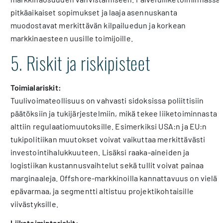
pitkäaikaiset sopimukset ja laaja asennuskanta
muodostavat merkittävän kilpailuedun ja korkean
markkinaesteen uusille toimijoille.
5. Riskit ja riskipisteet
Toimialariskit:
Tuulivoimateollisuus on vahvasti sidoksissa poliittisiin
päätöksiin ja tukijärjestelmiin, mikä tekee liiketoiminnasta
alttiin regulaatiomuutoksille. Esimerkiksi USA:n ja EU:n
tukipolitiikan muutokset voivat vaikuttaa merkittävästi
investointihalukkuuteen. Lisäksi raaka-aineiden ja
logistiikan kustannusvaihtelut sekä tullit voivat painaa
marginaaleja. Offshore-markkinoilla kannattavuus on vielä
epävarmaa, ja segmentti altistuu projektikohtaisille
viivästyksille.
Liiketoimintariskit: