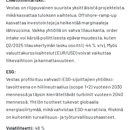
Vestas on riippuvainen suurista yksittäisistä projekteista,
mikä kasvattaa tuloksen vaihtelua. Offshore-ramp-up
kasvattaa investointeja ja heikentää marginaaleja
lähivuosina. Vaikka yhtiöllä on vahva tilauskanta, order
intake voi kärsiä poliittisesta epävarmuudesta, kuten
Q2/2025 tilauskertymän lasku osoitti (-44 % v/v). Myös
valuuttakurssivaihtelut (EUR/USD) voivat vaikuttaa
liikevaihtoon ja kannattavuuteen.
ESG:
Vestas profiloituu vahvasti ESG-sijoittajien yhtiöksi:
tavoitteena on hiilineutraalius (scope 1+2) vuoteen 2030
mennessä ja täysin kierrätettävät turbiinit vuoteen 2040
mennessä. Yhtiön tuotteet tukevat globaalia
energiasiirtymää, mikä vahvistaa ESG-narratiivia. Riskinä
on kuitenkin turvallisuus- ja työturvallisuushaasteet.
Volatiliteetti:
48 %