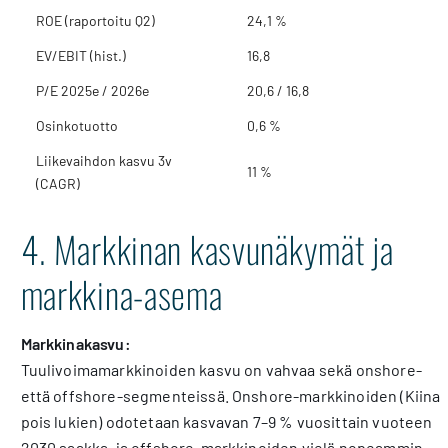
ROE (raportoitu Q2)
24,1 %
EV/EBIT (hist.)
16,8
P/E 2025e / 2026e
20,6 / 16,8
Osinkotuotto
0,6 %
Liikevaihdon kasvu 3v
11 %
(CAGR)
4. Markkinan kasvunäkymät ja
markkina-asema
Markkinakasvu:
Tuulivoimamarkkinoiden kasvu on vahvaa sekä onshore-
että offshore-segmenteissä. Onshore-markkinoiden (Kiina
pois lukien) odotetaan kasvavan 7–9 % vuosittain vuoteen
2030 saakka, ja offshore-markkinoiden vielä nopeammin,