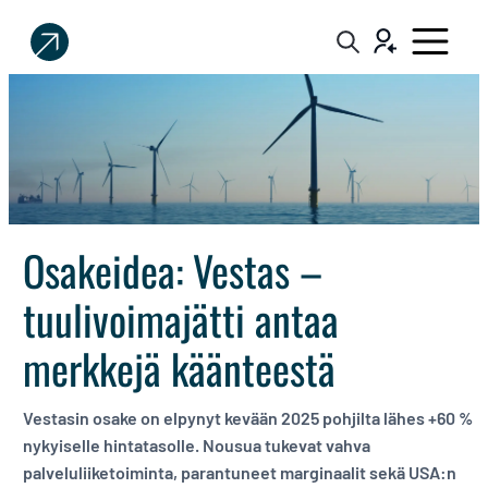
Sijoittaja.fi
Tee
parempia
sijoituspäätöksiä
Osakeidea: Vestas –
tuulivoimajätti antaa
merkkejä käänteestä
Vestasin osake on elpynyt kevään 2025 pohjilta lähes +60 %
nykyiselle hintatasolle. Nousua tukevat vahva
palveluliiketoiminta, parantuneet marginaalit sekä USA:n