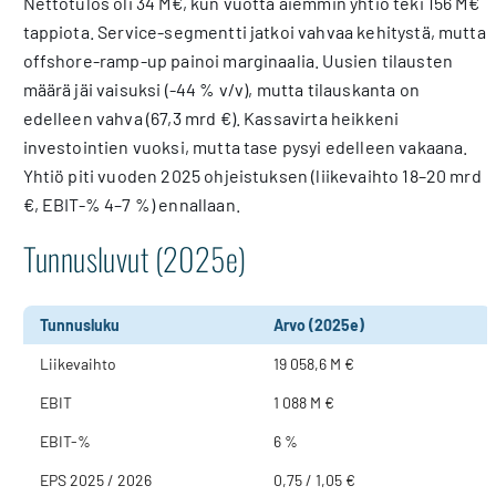
Nettotulos oli 34 M€, kun vuotta aiemmin yhtiö teki 156 M€
tappiota. Service-segmentti jatkoi vahvaa kehitystä, mutta
offshore-ramp-up painoi marginaalia. Uusien tilausten
määrä jäi vaisuksi (-44 % v/v), mutta tilauskanta on
edelleen vahva (67,3 mrd €). Kassavirta heikkeni
investointien vuoksi, mutta tase pysyi edelleen vakaana.
Yhtiö piti vuoden 2025 ohjeistuksen (liikevaihto 18–20 mrd
€, EBIT-% 4–7 %) ennallaan.
Tunnusluvut (2025e)
Tunnusluku
Arvo (2025e)
Liikevaihto
19 058,6 M €
EBIT
1 088 M €
EBIT-%
6 %
EPS 2025 / 2026
0,75 / 1,05 €