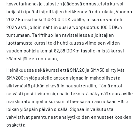
kasvutarinana, ja tulosten jäädessä ennusteista kurssi
heijasti ripeästi sijoittajien heikkeneviä odotuksia. Vuonna
2022 kurssi laski 150-200 DDK välille, missä se vaihteli
2024 asti, jolloin nähtiin uusi arvonpudotus 100 DDK:n
tuntumaan. Tariffihuolien ravistellessa sijoittajien
luottamusta kurssi teki huhtikuussa viimeisen viiden
vuoden pohjalukemat 82,88 DDK:n tasolle, mistä kurssi
kääntyi jälleen nousuun.
Heinäkuussa sekä kurssi että SMA20 ja SMA50 siirtyivät
SMA200:n yläpuolelle antaen signaalin mahdollisesta
siirtymästä pitkän aikavälin nousutrendiin. Tämä antoi
selvästi positiivisen signaalin teknistä näkymää seuraaville
markkinatoimijoille kurssin ottaessa samaan aikaan +15 %
loikan ylöspäin päivän sisällä. Signaalin vaikutusta
vahvistivat parantuneet analyytikoiden ennusteet koskien
osaketta.