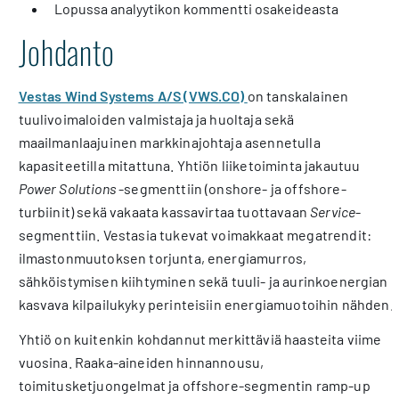
Lopussa analyytikon kommentti osakeideasta
Johdanto
Vestas Wind Systems A/S (VWS.CO)
on tanskalainen
tuulivoimaloiden valmistaja ja huoltaja sekä
maailmanlaajuinen markkinajohtaja asennetulla
kapasiteetilla mitattuna. Yhtiön liiketoiminta jakautuu
Power Solutions
-segmenttiin (onshore- ja offshore-
turbiinit) sekä vakaata kassavirtaa tuottavaan
Service
-
segmenttiin. Vestasia tukevat voimakkaat megatrendit:
ilmastonmuutoksen torjunta, energiamurros,
sähköistymisen kiihtyminen sekä tuuli- ja aurinkoenergian
kasvava kilpailukyky perinteisiin energiamuotoihin nähden.
Yhtiö on kuitenkin kohdannut merkittäviä haasteita viime
vuosina. Raaka-aineiden hinnannousu,
toimitusketjuongelmat ja offshore-segmentin ramp-up