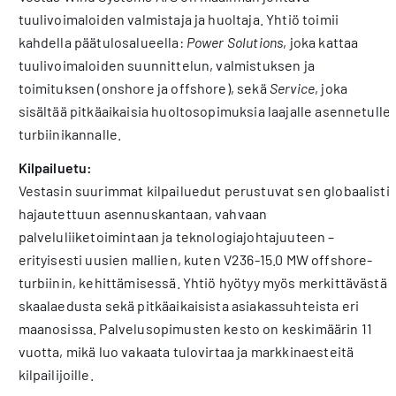
tuulivoimaloiden valmistaja ja huoltaja. Yhtiö toimii
kahdella päätulosalueella:
Power Solutions
, joka kattaa
tuulivoimaloiden suunnittelun, valmistuksen ja
toimituksen (onshore ja offshore), sekä
Service
, joka
sisältää pitkäaikaisia huoltosopimuksia laajalle asennetulle
turbiinikannalle.
Kilpailuetu:
Vestasin suurimmat kilpailuedut perustuvat sen globaalisti
hajautettuun asennuskantaan, vahvaan
palveluliiketoimintaan ja teknologiajohtajuuteen –
erityisesti uusien mallien, kuten V236-15.0 MW offshore-
turbiinin, kehittämisessä. Yhtiö hyötyy myös merkittävästä
skaalaedusta sekä pitkäaikaisista asiakassuhteista eri
maanosissa. Palvelusopimusten kesto on keskimäärin 11
vuotta, mikä luo vakaata tulovirtaa ja markkinaesteitä
kilpailijoille.