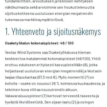
fundamenttien, arvostuksen ja teknisen kehityksen
näkökulmasta sekä arvioimme sen houkuttelevuutta
sijoituskohteena uusiutuvan energian megatrendin
tukemassa markkinaympäristössä.
1. Yhteenveto ja sijoitusnäkemys
Osaketyökalun kokonaispisteet: 46 / 100
Vestas Wind Systems saa Osaketyökalussa hieman
keskivertoa matalammat kokonaispisteet (46/100). Yhtiö
erottuu edukseen erityisesti kasvupisteillään (8), jotka
heijastavat uusiutuvan energian megatrendiä ja Vestasin
laajaa tilauskantaa (67,3 mrd €). Myös momentti (7) on
koholla – osake on noussut 26 % kolmessa kuukaudessa, ja
tekninen kuva viittaa nousutrendin alkuun.
Vakavaraisuuspisteet (7) kertovat terveestä taseesta ja
hyvästä likviditeetistä. Sen sijaan laatu (2) ja osingon