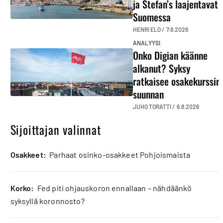
ja Stefan’s laajentavat
Suomessa
HENRI ELO /
7.8.2026
ANALYYSI
Onko Digian käänne
alkanut? Syksy
ratkaisee osakekurssin
suunnan
JUHO TORATTI /
6.8.2026
Sijoittajan valinnat
osakkeet:
Parhaat osinko-osakkeet Pohjoismaista
korko:
Fed piti ohjauskoron ennallaan – nähdäänkö
syksyllä koronnosto?