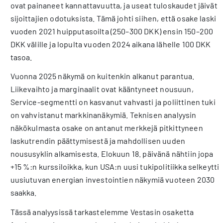
ovat painaneet kannattavuutta, ja useat tuloskaudet jäivät
sijoittajien odotuksista. Tämä johti siihen, että osake laski
vuoden 2021 huipputasoilta (250–300 DKK) ensin 150–200
DKK välille ja lopulta vuoden 2024 aikana lähelle 100 DKK
tasoa.
Vuonna 2025 näkymä on kuitenkin alkanut parantua.
Liikevaihto ja marginaalit ovat kääntyneet nousuun,
Service-segmentti on kasvanut vahvasti ja poliittinen tuki
on vahvistanut markkinanäkymiä. Teknisen analyysin
näkökulmasta osake on antanut merkkejä pitkittyneen
laskutrendin päättymisestä ja mahdollisen uuden
noususyklin alkamisesta. Elokuun 18. päivänä nähtiin jopa
+15 %:n kurssiloikka, kun USA:n uusi tukipolitiikka selkeytti
uusiutuvan energian investointien näkymiä vuoteen 2030
saakka.
Tässä analyysissä tarkastelemme Vestasin osaketta