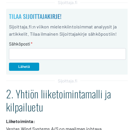
Sijoittaja.fi
TILAA SIJOITTAJAKIRJE!
Sijoittaja.fi:n viikon mielenkiintoisimmat analyysit ja
artikkelit. Tilaa ilmainen Sijoittajakirje sähköpostiin!
Sähköposti
*
Sijoittaja.fi
2. Yhtiön liiketoimintamalli ja
kilpailuetu
Liiketoiminta:
Vestas Wind Systems A/S on maailman johtava