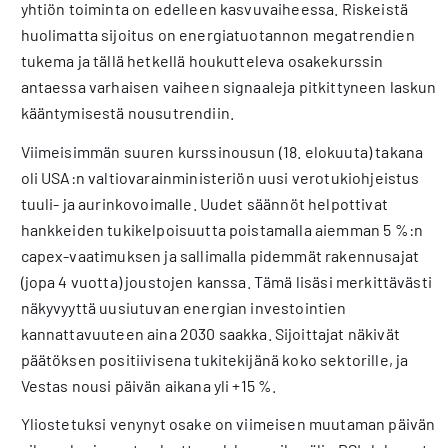
yhtiön toiminta on edelleen kasvuvaiheessa. Riskeistä
huolimatta sijoitus on energiatuotannon megatrendien
tukema ja tällä hetkellä houkutteleva osakekurssin
antaessa varhaisen vaiheen signaaleja pitkittyneen laskun
kääntymisestä nousutrendiin.
Viimeisimmän suuren kurssinousun (18. elokuuta) takana
oli USA:n valtiovarainministeriön uusi verotukiohjeistus
tuuli- ja aurinkovoimalle. Uudet säännöt helpottivat
hankkeiden tukikelpoisuutta poistamalla aiemman 5 %:n
capex-vaatimuksen ja sallimalla pidemmät rakennusajat
(jopa 4 vuotta) joustojen kanssa. Tämä lisäsi merkittävästi
näkyvyyttä uusiutuvan energian investointien
kannattavuuteen aina 2030 saakka. Sijoittajat näkivät
päätöksen positiivisena tukitekijänä koko sektorille, ja
Vestas nousi päivän aikana yli +15 %.
Yliostetuksi venynyt osake on viimeisen muutaman päivän