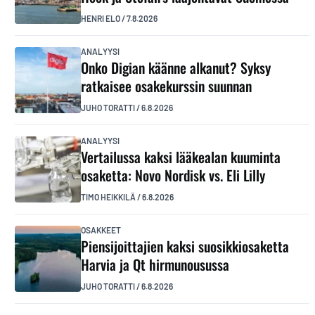
HENRI ELO
/
7.8.2026
ANALYYSI
Onko Digian käänne alkanut? Syksy
ratkaisee osakekurssin suunnan
JUHO TORATTI
/
6.8.2026
ANALYYSI
Vertailussa kaksi lääkealan kuuminta
osaketta: Novo Nordisk vs. Eli Lilly
TIMO HEIKKILÄ
/
6.8.2026
OSAKKEET
Piensijoittajien kaksi suosikkiosaketta
Harvia ja Qt hirmunousussa
JUHO TORATTI
/
6.8.2026