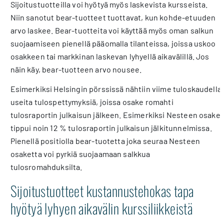
Sijoitustuotteilla voi hyötyä myös laskevista kursseista.
Niin sanotut bear-tuotteet tuottavat, kun kohde-etuuden
arvo laskee. Bear-tuotteita voi käyttää myös oman salkun
suojaamiseen pienellä pääomalla tilanteissa, joissa uskoo
osakkeen tai markkinan laskevan lyhyellä aikavälillä. Jos
näin käy, bear-tuotteen arvo nousee.
Esimerkiksi Helsingin pörssissä nähtiin viime tuloskaudella
useita tulospettymyksiä, joissa osake romahti
tulosraportin julkaisun jälkeen. Esimerkiksi Nesteen osake
tippui noin 12 % tulosraportin julkaisun jälkitunnelmissa.
Pienellä positiolla bear-tuotetta joka seuraa Nesteen
osaketta voi pyrkiä suojaamaan salkkua
tulosromahduksilta.
Sijoitustuotteet kustannustehokas tapa
hyötyä lyhyen aikavälin kurssiliikkeistä