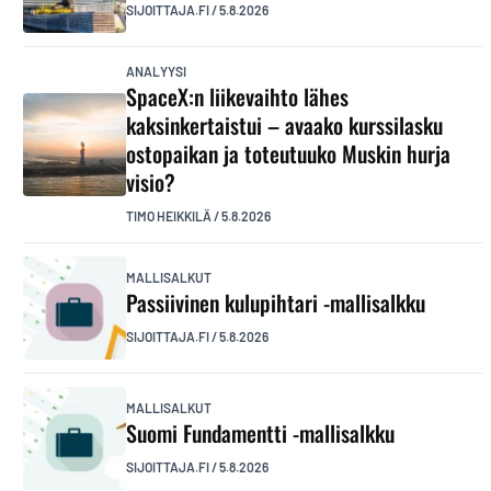
SIJOITTAJA.FI
/
5.8.2026
ANALYYSI
SpaceX:n liikevaihto lähes
kaksinkertaistui – avaako kurssilasku
ostopaikan ja toteutuuko Muskin hurja
visio?
TIMO HEIKKILÄ
/
5.8.2026
MALLISALKUT
Passiivinen kulupihtari -mallisalkku
SIJOITTAJA.FI
/
5.8.2026
MALLISALKUT
Suomi Fundamentti -mallisalkku
SIJOITTAJA.FI
/
5.8.2026