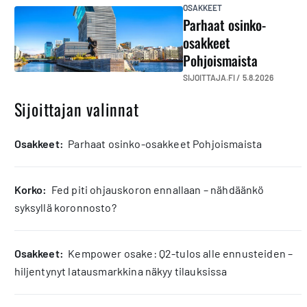
OSAKKEET
Parhaat osinko-
osakkeet
Pohjoismaista
SIJOITTAJA.FI /
5.8.2026
Sijoittajan valinnat
osakkeet:
Parhaat osinko-osakkeet Pohjoismaista
korko:
Fed piti ohjauskoron ennallaan – nähdäänkö
syksyllä koronnosto?
osakkeet:
Kempower osake: Q2-tulos alle ennusteiden –
hiljentynyt latausmarkkina näkyy tilauksissa