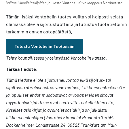
Valitse liikeellelaskijoiden joukosta Vontobel. Kuvakaappaus Nordnetista.
Tämän lisäksi Vontobelin tuotesivuilta voi helposti selata
olemassa olevia sijoitustuotteita ja tutustua tuotetietoihin
tarkemmin ennen ostopäätöstä.
Tutustu Vontobelin Tuotteisiin
Tehty kaupallisessa yhteistyössä Vontobelin kanssa.
Tärkeä tiedote:
Tämä tiedote ei ole sijoitusneuvontaa eikä sijoitus- tai
sijoitusstrategiasuositus vaan mainos. Liikkeeseenlaskuesite
ja lopulliset ehdot muodostavat arvopapereiden sitovat
myyntiasiakirjat, ja ne ovat saatavilla tuotelinkkien alla.
Kyseiset asiakirjat ja avaintietoasiakirja on julkaistu
liikkeeseenlaskijan (Vontobel Financial Products GmbH,
Bockenheimer Landstrasse 24, 60323 Frankfurt am Main,