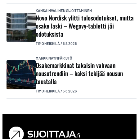
KANSAINVÄLINEN SIJOITTAMINEN
Novo Nordisk ylitti tulosodotukset, mutta
osake laski – Wegovy-tabletti jäi
odotuksista
TIMO HEIKKILÄ
/
5.8.2026
MARKKINAYMPÄRISTÖ
Osakemarkkinat takaisin vahvaan
nousutrendiin – kaksi tekijää nousun
taustalla
TIMO HEIKKILÄ
/
5.8.2026