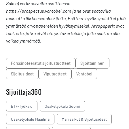
Saksa) verkkosivuilla osoitteessa
https://prospectus.vontobel.com ja ne ovat saatavilla
maksutta liikkeeseenlaskijalta. Esitteen hyväksymistä ei pidä
ymmärtää arvopapereiden hyväksymiseksi. Arvopaperit ovat
tuotteita, jotka eivät ole yksinkertaisia ja joita saattaa olla
vaikea ymmärtää.
pörssinoteeratut sijoitustuotteet
sijoittaminen
sijoitusideat
viputuotteet
Vontobel
Sijoittaja360
ETF-Työkalu
Osaketyökalu Suomi
Osaketyökalu Maailma
Mallisalkut & Sijoitusideat