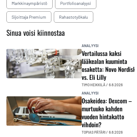
Markkinaympäristö
Portfolioanalyysi
Sijoittaja Premium
Rahastotyökalu
Sinua voisi kiinnostaa
ANALYYSI
Vertailussa kaksi
lääkealan kuuminta
osaketta: Novo Nordisk
vs. Eli Lilly
TIMO HEIKKILÄ /
6.8.2026
ANALYYSI
Osakeidea: Dexcom –
murtuuko kahden
vuoden hintakatto
vihdoin?
TOPIAS PÄTÄRI /
6.8.2026