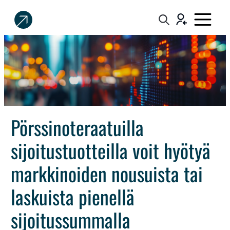
Sijoittaja.fi
Tee
parempia
sijoituspäätöksiä
Pörssinoteraatuilla
sijoitustuotteilla voit hyötyä
markkinoiden nousuista tai
laskuista pienellä
sijoitussummalla