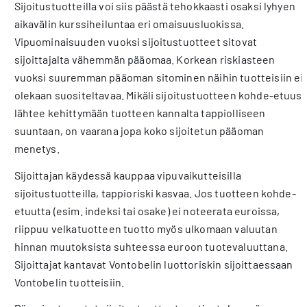
Sijoitustuotteilla voi siis päästä tehokkaasti osaksi lyhyen
aikavälin kurssiheiluntaa eri omaisuusluokissa.
Vipuominaisuuden vuoksi sijoitustuotteet sitovat
sijoittajalta vähemmän pääomaa. Korkean riskiasteen
vuoksi suuremman pääoman sitominen näihin tuotteisiin ei
olekaan suositeltavaa. Mikäli sijoitustuotteen kohde-etuus
lähtee kehittymään tuotteen kannalta tappiolliseen
suuntaan, on vaarana jopa koko sijoitetun pääoman
menetys.
Sijoittajan käydessä kauppaa vipuvaikutteisilla
sijoitustuotteilla, tappioriski kasvaa. Jos tuotteen kohde-
etuutta (esim. indeksi tai osake) ei noteerata euroissa,
riippuu velkatuotteen tuotto myös ulkomaan valuutan
hinnan muutoksista suhteessa euroon tuotevaluuttana.
Sijoittajat kantavat Vontobelin luottoriskin sijoittaessaan
Vontobelin tuotteisiin.