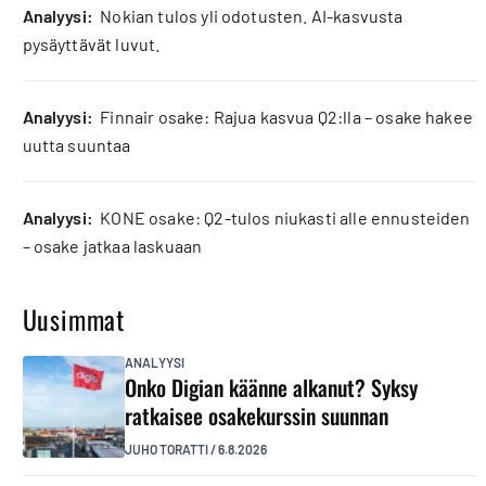
analyysi:
Nokian tulos yli odotusten. AI-kasvusta
pysäyttävät luvut.
analyysi:
Finnair osake: Rajua kasvua Q2:lla – osake hakee
uutta suuntaa
analyysi:
KONE osake: Q2-tulos niukasti alle ennusteiden
– osake jatkaa laskuaan
Uusimmat
ANALYYSI
Onko Digian käänne alkanut? Syksy
ratkaisee osakekurssin suunnan
JUHO TORATTI
/
6.8.2026