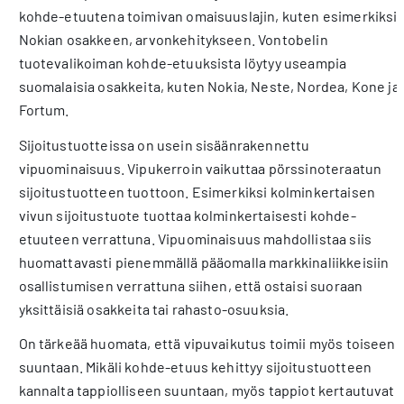
kohde-etuutena toimivan omaisuuslajin, kuten esimerkiksi
Nokian osakkeen, arvonkehitykseen. Vontobelin
tuotevalikoiman kohde-etuuksista löytyy useampia
suomalaisia osakkeita, kuten Nokia, Neste, Nordea, Kone ja
Fortum.
Sijoitustuotteissa on usein sisäänrakennettu
vipuominaisuus. Vipukerroin vaikuttaa pörssinoteraatun
sijoitustuotteen tuottoon. Esimerkiksi kolminkertaisen
vivun sijoitustuote tuottaa kolminkertaisesti kohde-
etuuteen verrattuna. Vipuominaisuus mahdollistaa siis
huomattavasti pienemmällä pääomalla markkinaliikkeisiin
osallistumisen verrattuna siihen, että ostaisi suoraan
yksittäisiä osakkeita tai rahasto-osuuksia.
On tärkeää huomata, että vipuvaikutus toimii myös toiseen
suuntaan. Mikäli kohde-etuus kehittyy sijoitustuotteen
kannalta tappiolliseen suuntaan, myös tappiot kertautuvat