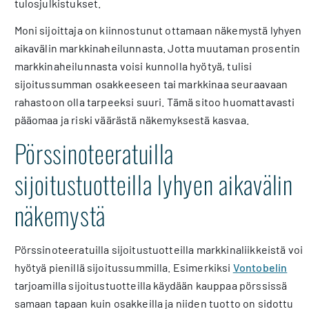
tulosjulkistukset.
Moni sijoittaja on kiinnostunut ottamaan näkemystä lyhyen
aikavälin markkinaheilunnasta. Jotta muutaman prosentin
markkinaheilunnasta voisi kunnolla hyötyä, tulisi
sijoitussumman osakkeeseen tai markkinaa seuraavaan
rahastoon olla tarpeeksi suuri. Tämä sitoo huomattavasti
pääomaa ja riski väärästä näkemyksestä kasvaa.
Pörssinoteeratuilla
sijoitustuotteilla lyhyen aikavälin
näkemystä
Pörssinoteeratuilla sijoitustuotteilla markkinaliikkeistä voi
hyötyä pienillä sijoitussummilla. Esimerkiksi
Vontobelin
tarjoamilla sijoitustuotteilla käydään kauppaa pörssissä
samaan tapaan kuin osakkeilla ja niiden tuotto on sidottu