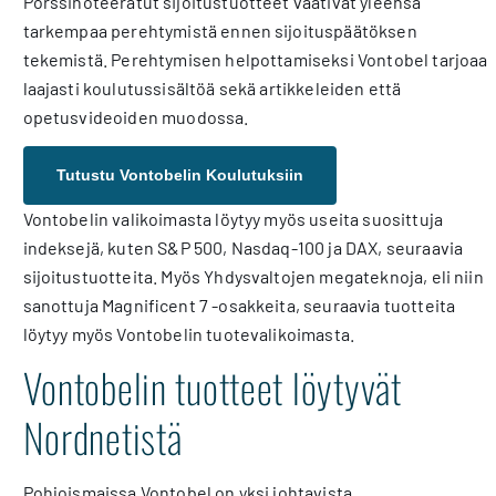
Pörssinoteeratut sijoitustuotteet vaativat yleensä
tarkempaa perehtymistä ennen sijoituspäätöksen
tekemistä. Perehtymisen helpottamiseksi Vontobel tarjoaa
laajasti koulutussisältöä sekä artikkeleiden että
opetusvideoiden muodossa.
Tutustu Vontobelin Koulutuksiin
Vontobelin valikoimasta löytyy myös useita suosittuja
indeksejä, kuten S&P 500, Nasdaq-100 ja DAX, seuraavia
sijoitustuotteita. Myös Yhdysvaltojen megateknoja, eli niin
sanottuja Magnificent 7 -osakkeita, seuraavia tuotteita
löytyy myös Vontobelin tuotevalikoimasta.
Vontobelin tuotteet löytyvät
Nordnetistä
Pohjoismaissa Vontobel on yksi johtavista