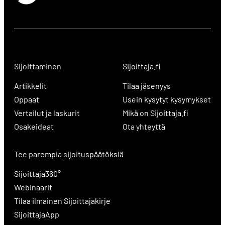
Sijoittaminen
Sijoittaja.fi
Artikkelit
Tilaa jäsenyys
Oppaat
Usein kysytyt kysymykset
Vertailut ja laskurit
Mikä on Sijoittaja.fi
Osakeideat
Ota yhteyttä
Tee parempia sijoituspäätöksiä
Sijoittaja360°
Webinaarit
Tilaa ilmainen Sijoittajakirje
SijoittajaApp