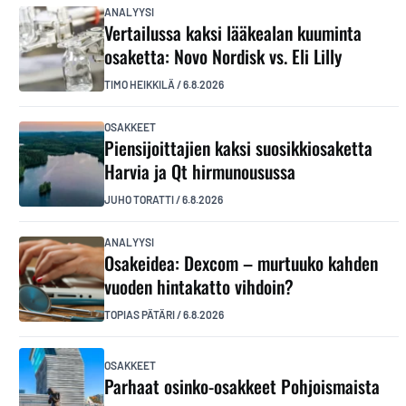
ANALYYSI
Vertailussa kaksi lääkealan kuuminta
osaketta: Novo Nordisk vs. Eli Lilly
TIMO HEIKKILÄ
/
6.8.2026
OSAKKEET
Piensijoittajien kaksi suosikkiosaketta
Harvia ja Qt hirmunousussa
JUHO TORATTI
/
6.8.2026
ANALYYSI
Osakeidea: Dexcom – murtuuko kahden
vuoden hintakatto vihdoin?
TOPIAS PÄTÄRI
/
6.8.2026
OSAKKEET
Parhaat osinko-osakkeet Pohjoismaista