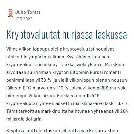
Juho Toratti
17.5.2022
Kryptovaluutat hurjassa laskussa
Viime viikon loppupuolella kryptovaluutat nousivat
otsikoihin ympäri maailman. Syy tähän oli useaan
kryptovaluuttaan iskenyt rankka syöksykierre. Markkina-
arvoltaan suurimman krypton Bitcoinin kurssi romahti
pahimmillaan yli 30 %, ja vielä viikonlopun pienen nousun
jälkeen BTC:n arvo on yli 10 % toissaviikon päätöskurssia
pienempi. Viikon aikana kaikkien noin 19 449
kryptovaluutan yhteenlaskettu markkina-arvo laski 16,7 %.
Tämä tarkoittaa markkinoilta haihtuneen yhteensä yli 264
miljardia dollaria.
Kryptovaluuttojen laskun aiheuttaman ketjureaktion