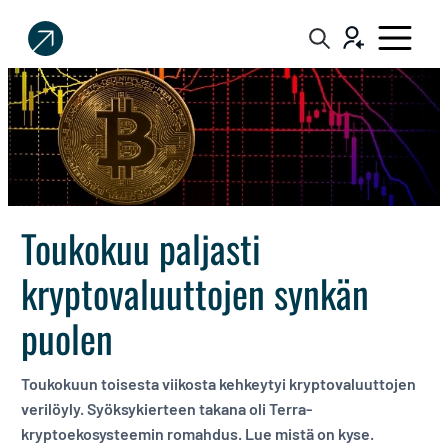
Sijoittaja.fi
Tee
parempia
sijoituspäätöksiä
Toukokuu paljasti
kryptovaluuttojen synkän
puolen
Toukokuun toisesta viikosta kehkeytyi kryptovaluuttojen
verilöyly. Syöksykierteen takana oli Terra-
kryptoekosysteemin romahdus. Lue mistä on kyse.