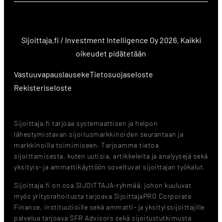
Sijoittaja.fi / Investment Intelligence Oy 2026. Kaikki
oikeudet pidätetään
Vastuuvapauslauseke
Tietosuojaseloste
Rekisteriseloste
Sijoittaja.fi tarjoaa systemaattisen ja helpon
lähestymistavan sijoitusmarkkinoiden seurantaan ja
markkinoilla toimimiseen. Tarjoamme tietoa
sijoittamisesta, kuten uutisia, artikkeleita ja analyysejä sekä
yksityis- ja ammattikäyttöön soveltuvat sijoittajan työkalut.
Sijoittaja.fi on osa SIJOITTAJA-ryhmää, johon kuuluvat
myös yritysrahoitusta tarjoava SijoittajaPRO Corporate
Finance, instituutioille sekä ammatti- ja yksityissijoittajille
palvelua tarjoava SFR Advisors sekä sijoitustutkimusta