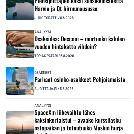
Piensijoittajien kaksi suosikkiosaketta
Harvia ja Qt hirmunousussa
JUHO TORATTI
/
6.8.2026
ANALYYSI
Osakeidea: Dexcom – murtuuko kahden
vuoden hintakatto vihdoin?
TOPIAS PÄTÄRI
/
6.8.2026
OSAKKEET
Parhaat osinko-osakkeet Pohjoismaista
SIJOITTAJA.FI
/
5.8.2026
ANALYYSI
SpaceX:n liikevaihto lähes
kaksinkertaistui – avaako kurssilasku
ostopaikan ja toteutuuko Muskin hurja