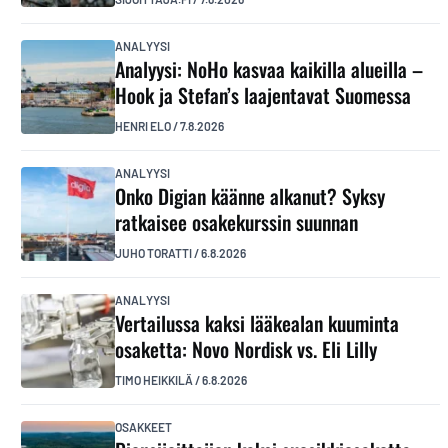
ANALYYSI
Analyysi: NoHo kasvaa kaikilla alueilla –
Hook ja Stefan’s laajentavat Suomessa
HENRI ELO
/
7.8.2026
ANALYYSI
Onko Digian käänne alkanut? Syksy
ratkaisee osakekurssin suunnan
JUHO TORATTI
/
6.8.2026
ANALYYSI
Vertailussa kaksi lääkealan kuuminta
osaketta: Novo Nordisk vs. Eli Lilly
TIMO HEIKKILÄ
/
6.8.2026
OSAKKEET