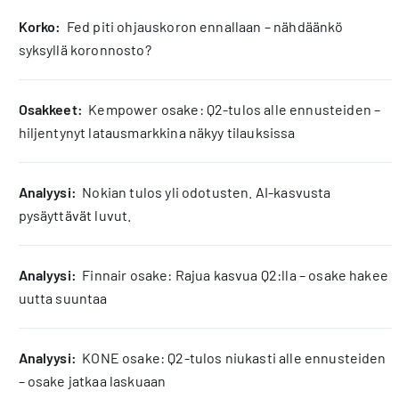
korko:
Fed piti ohjauskoron ennallaan – nähdäänkö
syksyllä koronnosto?
osakkeet:
Kempower osake: Q2-tulos alle ennusteiden –
hiljentynyt latausmarkkina näkyy tilauksissa
analyysi:
Nokian tulos yli odotusten. AI-kasvusta
pysäyttävät luvut.
analyysi:
Finnair osake: Rajua kasvua Q2:lla – osake hakee
uutta suuntaa
analyysi:
KONE osake: Q2-tulos niukasti alle ennusteiden
– osake jatkaa laskuaan