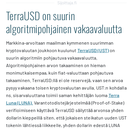
Sijoittaja.fi
TerraUSD on suurin
algoritmipohjainen vakaavaluutta
Markkina-arvoltaan maailman kymmenen suurimman
kryptovaluutan joukkoon kuulunut
TerraUSD (UST)
on
suurin algoritmiin pohjautuva vakaavaluutta.
Algoritmipohjainen arvon takaaminen on hieman
monimutkaisempaa, kuin fiat-valuuttaan pohjautuva
takaaminen. TerraUSD:llä ei ole reservejä, vaan sen arvoa
pysyy vakaana toisen kryptovaluutan avulla. UST:n kohdalla
ns. sisarvaluuttana toimii saman kehittäjän luoma
Terra
Luna (LUNA).
Varantotodistejärjestelmää (Proof-of-Stake)
verifioimiseen käyttävä TerraUSD säilyttää arvonsa yhden
dollarin kieppeillä siten, että jokaisen steikatun uuden UST
tokenin lähtiessä liikkeelle, yhden dollarin edestä LUNA