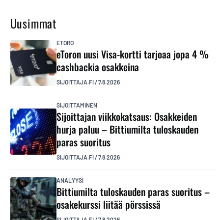
Uusimmat
ETORO
eToron uusi Visa-kortti tarjoaa jopa 4 %
cashbackia osakkeina
SIJOITTAJA.FI
/
7.8.2026
SIJOITTAMINEN
Sijoittajan viikkokatsaus: Osakkeiden
hurja paluu – Bittiumilta tuloskauden
paras suoritus
SIJOITTAJA.FI
/
7.8.2026
ANALYYSI
Bittiumilta tuloskauden paras suoritus –
osakekurssi liitää pörssissä
SIJOITTAJA.FI
/
7.8.2026