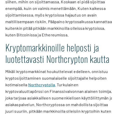
siihen, mihin on sijoittamassa. Koskaan ei pidä sijoittaa
enempää, kuin on valmis menettämään. Kuten kaikessa
sijoittamisessa, myös kryptoissa hajautus on avain
maltillisempaan riskiin. Pääpaino kryptosalkussa kannattaa
kuitenkin pitää pitkään markkinoilla olleissa kryptoissa,
kuten Bitcoinissa ja Ethereumissa.
Kryptomarkkinoille helposti ja
luotettavasti Northcrypton kautta
Mikäli kryptomarkkinat houkuttelevat edelleen, onnistuu
kryptosijoittaminen suomalaiselle sijoittajalle helpoiten
kotimaisella
Northcryptolla
. Turkulainen
kryptovaluuttapörssi on Finanssivalvonnan alainen toimija,
joka tarjoaa asiakkailleen suomenkielisen käyttöliittymän ja
asiakaspalvelun. Northcryptossa on mahdollista sijoittaa
juuri suuriin, pitkään markkinoilla olleisiin kryptoihin kuten