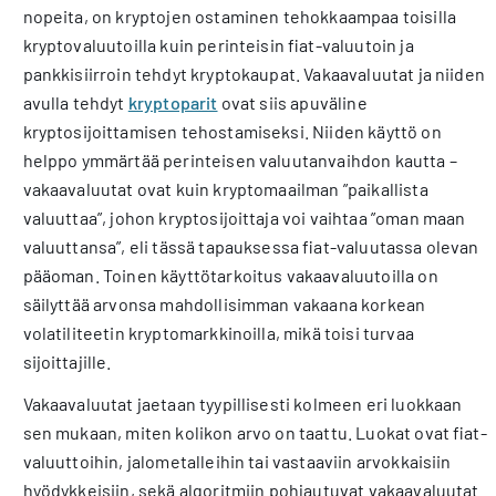
nopeita, on kryptojen ostaminen tehokkaampaa toisilla
kryptovaluutoilla kuin perinteisin fiat-valuutoin ja
pankkisiirroin tehdyt kryptokaupat. Vakaavaluutat ja niiden
avulla tehdyt
kryptoparit
ovat siis apuväline
kryptosijoittamisen tehostamiseksi. Niiden käyttö on
helppo ymmärtää perinteisen valuutanvaihdon kautta –
vakaavaluutat ovat kuin kryptomaailman ”paikallista
valuuttaa”, johon kryptosijoittaja voi vaihtaa ”oman maan
valuuttansa”, eli tässä tapauksessa fiat-valuutassa olevan
pääoman. Toinen käyttötarkoitus vakaavaluutoilla on
säilyttää arvonsa mahdollisimman vakaana korkean
volatiliteetin kryptomarkkinoilla, mikä toisi turvaa
sijoittajille.
Vakaavaluutat jaetaan tyypillisesti kolmeen eri luokkaan
sen mukaan, miten kolikon arvo on taattu. Luokat ovat fiat-
valuuttoihin, jalometalleihin tai vastaaviin arvokkaisiin
hyödykkeisiin, sekä algoritmiin pohjautuvat vakaavaluutat.