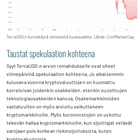
TerraUSD:n kurssikäyrä viimeiseltä kuukaudelta. Lähde: CoinMarketCap
Taustat spekulaation kohteena
Syyt TerraUSD:n arvon romahdukselle ovat olleet
viimepäivinä spekulaation kohteena. Jo aikaisemmin
kuluvana vuonna kryptovaluuttojen on huomattu
korreloivan joidenkin osakkeiden, etenkin suosittujen
teknologiaosakkeiden kanssa. Osakemarkkinoiden
vastatuulten on myös arvioitu vaikuttaneen
kryptomarkkinoille. Myös koronnostojen on uskottu
tekevän hallaa kryptomarkkinoille, kun sijoittajat vetävät
varojaan pois korkean riskinsijoituksista, kuten
kryptovaluutoista.