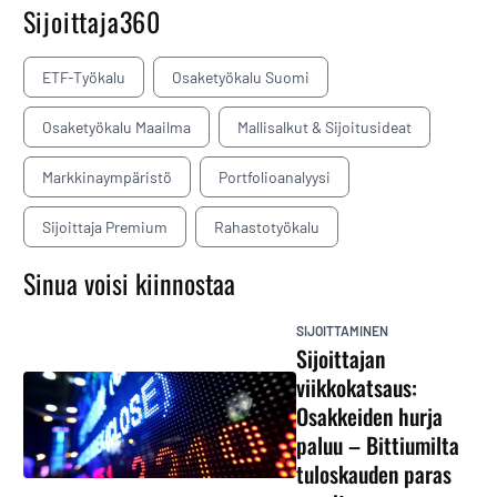
Sijoittaja360
ETF-Työkalu
Osaketyökalu Suomi
Osaketyökalu Maailma
Mallisalkut & Sijoitusideat
Markkinaympäristö
Portfolioanalyysi
Sijoittaja Premium
Rahastotyökalu
Sinua voisi kiinnostaa
SIJOITTAMINEN
Sijoittajan
viikkokatsaus:
Osakkeiden hurja
paluu – Bittiumilta
tuloskauden paras