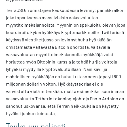
TerraUSD:n omistajien keskuudessa levinnyt paniikki alkoi
joka tapauksessa massiivisista vakaavaluutan
myyntitoimeksiannoista. Myynnin on spekuloitu olevan jopa
koordinoitu kyberhyökkäys kryptomarkkinoille. Twitterissä
käydyssä viestiketjussa on levinnyt huhu hyökkääjän
omistamasta valtavasta Bitcoin shortista. Valtavalla
vakaavaluutan myyntitoimeksiannolla hyökkääjä voisi
horjuttaa myös Bitcoinin kurssia ja tehdä hurjia voittoja
lyhyeksi myydyillä kryptovaluutoillaan. Näin kävi, ja
mahdollisen hyökkääjän on huhuttu takoneen jopa yli 800
miljoonan dollarin voiton. Hyökkäysteoriaa ei ole
vahvistettu vielä mitenkään, mutta esimerkiksi suurimman
vakaavaluutta Tetherin teknologiajohtaja Paolo Ardoino on
sanonut uskovansa, että Terran heikkouksia on käytetty
hyväksi jonkun toimesta.
Toukokuu paljasti