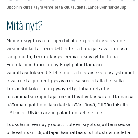
Bitcoinin kurssikäyrä viimeiseltä kuukaudelta. Lähde CoinMarketCap
Mitä nyt?
Muiden kryptovaluuttojen hiljalleen palautuessa viime
viikon shokista, TerraUSD ja Terra Luna jatkavat suossa
rämpimistä. Terra-ekosysteemiä tukeva yhtiö Luna
Foundation Guard on pyrkinyt palauttamaan
valuuttasidoksen UST:lle, mutta toistaiseksi elvytystoimet
eivät ole tarjonneet pysyvää ratkaisua ja tällä hetkellä
Terran lohkoketju on pysäytetty. Tuhannet, ellei
useammatkin sijoittajat menettivät viikossa sijoittamansa
pääoman, pahimmillaan kaikki säästönsä. Mitään takeita
UST:n ja LUNA:n arvon palautumiselle ei ole.
Toukokuun verilöyly osoitti toteen kryptosijoittamisessa
piilevät riskit. Sijoittajan kannattaa siis tutustua huolella