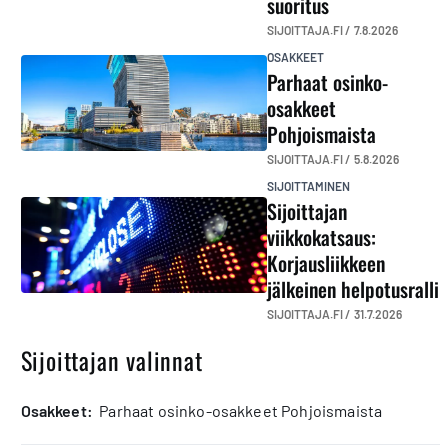
suoritus
SIJOITTAJA.FI /
7.8.2026
OSAKKEET
Parhaat osinko-
osakkeet
Pohjoismaista
SIJOITTAJA.FI /
5.8.2026
SIJOITTAMINEN
Sijoittajan
viikkokatsaus:
Korjausliikkeen
jälkeinen helpotusralli
SIJOITTAJA.FI /
31.7.2026
Sijoittajan valinnat
osakkeet:
Parhaat osinko-osakkeet Pohjoismaista