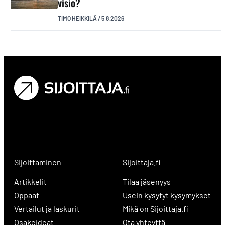
visio?
TIMO HEIKKILÄ
/
5.8.2026
Sijoittaminen
Sijoittaja.fi
Artikkelit
Tilaa jäsenyys
Oppaat
Usein kysytyt kysymykset
Vertailut ja laskurit
Mikä on Sijoittaja.fi
Osakeideat
Ota yhteyttä