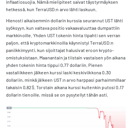
inflaatiosuojia. Nämä mielipiteet saivat täystyrmäyksen
hetkessä, kun TerraUSD:n arvo lähti laskuun.
Hienosti aikaisemmin dollarin kurssia seurannut UST lähti
syöksyyn, kun valtava positio vakaavaluuttaa dumpattiin
markkinoille. Yhden UST tokenin hinta tipahti sen verran
paljon, että kryptomarkkinoilla käynnistyi TerraUSD:n
paniikkimyynti, kun sijoittajat halusivat eroon krypto-
omistuksistaan. Maanantain ja tiistain vastaisen yön aikana
yhden tokenin hinta tippui 0,77 dollariin. Pienen
vastaliikkeen jälkeen kurssi laski keskiviikkona 0,30
dollariin, minkä jälkeen UST:n arvo harppasi parhaimmillaan
takaisin 0,82$. Torstain aikana kurssi kuitenkin putosi 0,17
dollarin tienoille, missä se on pysytellyt tähän asti.