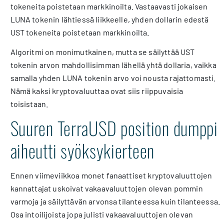
tokeneita poistetaan markkinoilta. Vastaavasti jokaisen
LUNA tokenin lähtiessä liikkeelle, yhden dollarin edestä
UST tokeneita poistetaan markkinoilta.
Algoritmi on monimutkainen, mutta se säilyttää UST
tokenin arvon mahdollisimman lähellä yhtä dollaria, vaikka
samalla yhden LUNA tokenin arvo voi nousta rajattomasti.
Nämä kaksi kryptovaluuttaa ovat siis riippuvaisia
toisistaan.
Suuren TerraUSD position dumppi
aiheutti syöksykierteen
Ennen viimeviikkoa monet fanaattiset kryptovaluuttojen
kannattajat uskoivat vakaavaluuttojen olevan pommin
varmoja ja säilyttävän arvonsa tilanteessa kuin tilanteessa.
Osa intoilijoista jopa julisti vakaavaluuttojen olevan