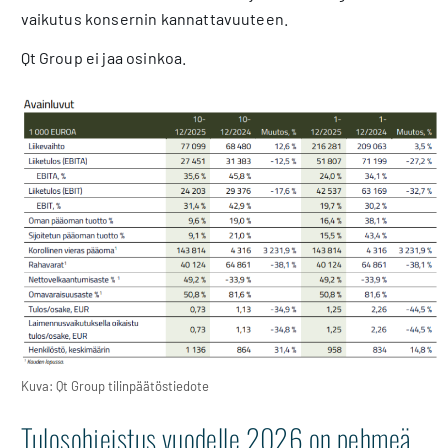
vaikutus konsernin kannattavuuteen.
Qt Group ei jaa osinkoa.
Kuva: Qt Group tilinpäätöstiedote
Tulosohjeistus vuodelle 2026 on pehmeä