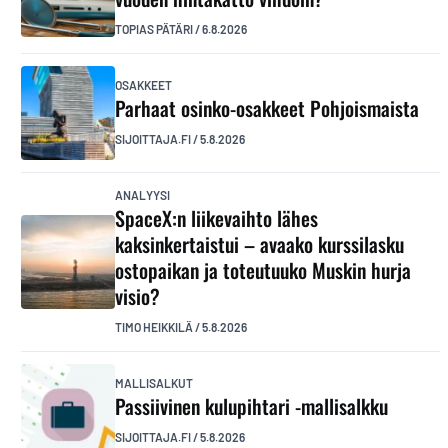
TOPIAS PÄTÄRI
/
6.8.2026
OSAKKEET
Parhaat osinko-osakkeet Pohjoismaista
SIJOITTAJA.FI
/
5.8.2026
ANALYYSI
SpaceX:n liikevaihto lähes
kaksinkertaistui – avaako kurssilasku
ostopaikan ja toteutuuko Muskin hurja
visio?
TIMO HEIKKILÄ
/
5.8.2026
MALLISALKUT
Passiivinen kulupihtari -mallisalkku
SIJOITTAJA.FI
/
5.8.2026