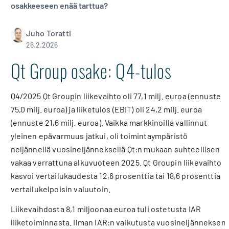
osakkeeseen enää tarttua?
Juho Toratti
26.2.2026
Qt Group osake: Q4-tulos
Q4/2025 Qt Groupin liikevaihto oli 77,1 milj. euroa (ennuste
75,0 milj. euroa) ja liiketulos (EBIT) oli 24,2 milj. euroa
(ennuste 21,6 milj. euroa). Vaikka markkinoilla vallinnut
yleinen epävarmuus jatkui, oli toimintaympäristö
neljännellä vuosineljänneksellä Qt:n mukaan suhteellisen
vakaa verrattuna alkuvuoteen 2025. Qt Groupin liikevaihto
kasvoi vertailukaudesta 12,6 prosenttia tai 18,6 prosenttia
vertailukelpoisin valuutoin.
Liikevaihdosta 8,1 miljoonaa euroa tuli ostetusta IAR
liiketoiminnasta. Ilman IAR:n vaikutusta vuosineljänneksen