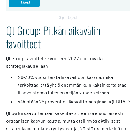
Sijoittaja.fi
Qt Group: Pitkän aikavälin
tavoitteet
Qt Group tavoittelee vuoteen 2027 ulottuvalla
strategiakaudellaan:
20-30% vuosittaista liikevaihdon kasvua, mikä
tarkoittaa, että yhtiö enemmän kuin kaksinkertaistaa
liikevaihtonsa tulevien neljän vuoden aikana
vähintään 25 prosentin liikevoittomarginaalia (EBITA-%
Qt pyrkii saavuttamaan kasvutavoitteensa ensisijaisesti
orgaanisen kasvun kautta, mutta etsii myös aktiivisesti
strategiaansa tukevia yritysostoja. Näistä esimerkkinä on