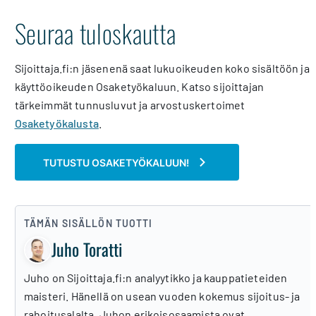
Seuraa tuloskautta
Sijoittaja.fi:n jäsenenä saat lukuoikeuden koko sisältöön ja
käyttöoikeuden Osaketyökaluun. Katso sijoittajan
tärkeimmät tunnusluvut ja arvostuskertoimet
Osaketyökalusta
.
TUTUSTU OSAKETYÖKALUUN!
TÄMÄN SISÄLLÖN TUOTTI
Juho Toratti
Juho on Sijoittaja.fi:n analyytikko ja kauppatieteiden
maisteri. Hänellä on usean vuoden kokemus sijoitus- ja
rahoitusalalta. Juhon erikoisosaamista ovat