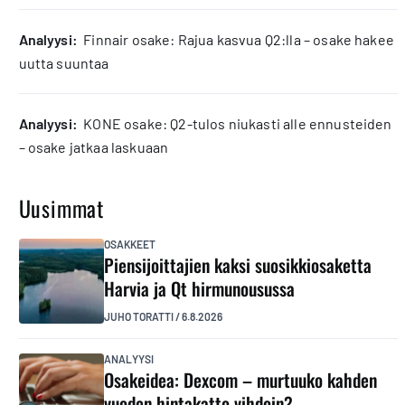
analyysi:
Finnair osake: Rajua kasvua Q2:lla – osake hakee
uutta suuntaa
analyysi:
KONE osake: Q2-tulos niukasti alle ennusteiden
– osake jatkaa laskuaan
Uusimmat
OSAKKEET
Piensijoittajien kaksi suosikkiosaketta
Harvia ja Qt hirmunousussa
JUHO TORATTI
/
6.8.2026
ANALYYSI
Osakeidea: Dexcom – murtuuko kahden
vuoden hintakatto vihdoin?