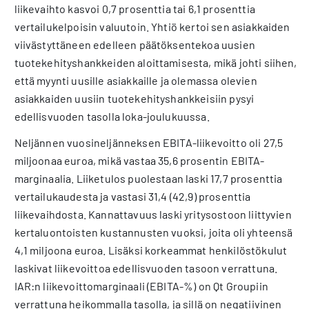
liikevaihto kasvoi 0,7 prosenttia tai 6,1 prosenttia
vertailukelpoisin valuutoin. Yhtiö kertoi sen asiakkaiden
viivästyttäneen edelleen päätöksentekoa uusien
tuotekehityshankkeiden aloittamisesta, mikä johti siihen,
että myynti uusille asiakkaille ja olemassa olevien
asiakkaiden uusiin tuotekehityshankkeisiin pysyi
edellisvuoden tasolla loka-joulukuussa.
Neljännen vuosineljänneksen EBITA-liikevoitto oli 27,5
miljoonaa euroa, mikä vastaa 35,6 prosentin EBITA-
marginaalia. Liiketulos puolestaan laski 17,7 prosenttia
vertailukaudesta ja vastasi 31,4 (42,9) prosenttia
liikevaihdosta. Kannattavuus laski yritysostoon liittyvien
kertaluontoisten kustannusten vuoksi, joita oli yhteensä
4,1 miljoona euroa. Lisäksi korkeammat henkilöstökulut
laskivat liikevoittoa edellisvuoden tasoon verrattuna.
IAR:n liikevoittomarginaali (EBITA-%) on Qt Groupiin
verrattuna heikommalla tasolla, ja sillä on negatiivinen