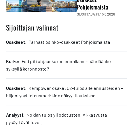
Pohjoismaista
SIJOITTAJA.FI /
5.8.2026
Sijoittajan valinnat
osakkeet:
Parhaat osinko-osakkeet Pohjoismaista
korko:
Fed piti ohjauskoron ennallaan – nähdäänkö
syksyllä koronnosto?
osakkeet:
Kempower osake: Q2-tulos alle ennusteiden –
hiljentynyt latausmarkkina näkyy tilauksissa
analyysi:
Nokian tulos yli odotusten. AI-kasvusta
pysäyttävät luvut.