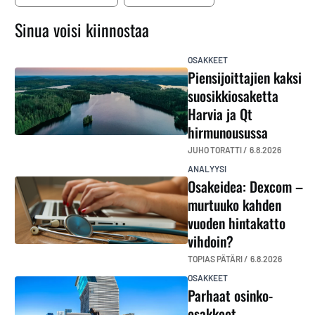
Sinua voisi kiinnostaa
OSAKKEET
Piensijoittajien kaksi
suosikkiosaketta
Harvia ja Qt
hirmunousussa
JUHO TORATTI /
6.8.2026
ANALYYSI
Osakeidea: Dexcom –
murtuuko kahden
vuoden hintakatto
vihdoin?
TOPIAS PÄTÄRI /
6.8.2026
OSAKKEET
Parhaat osinko-
osakkeet