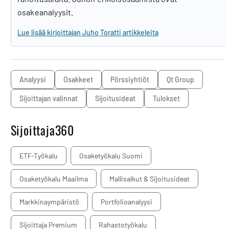
osakeanalyysit.
Lue lisää kirjoittajan Juho Toratti artikkeleita
analyysi
osakkeet
pörssiyhtiöt
Qt Group
sijoittajan valinnat
sijoitusideat
tulokset
Sijoittaja360
ETF-Työkalu
Osaketyökalu Suomi
Osaketyökalu Maailma
Mallisalkut & Sijoitusideat
Markkinaympäristö
Portfolioanalyysi
Sijoittaja Premium
Rahastotyökalu