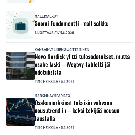
MALLISALKUT
Suomi Fundamentti -mallisalkku
SIJOITTAJA.FI
/
5.8.2026
KANSAINVÄLINEN SIJOITTAMINEN
Novo Nordisk ylitti tulosodotukset, mutta
osake laski – Wegovy-tabletti jäi
odotuksista
TIMO HEIKKILÄ
/
5.8.2026
MARKKINAYMPÄRISTÖ
Osakemarkkinat takaisin vahvaan
nousutrendiin – kaksi tekijää nousun
taustalla
TIMO HEIKKILÄ
/
5.8.2026