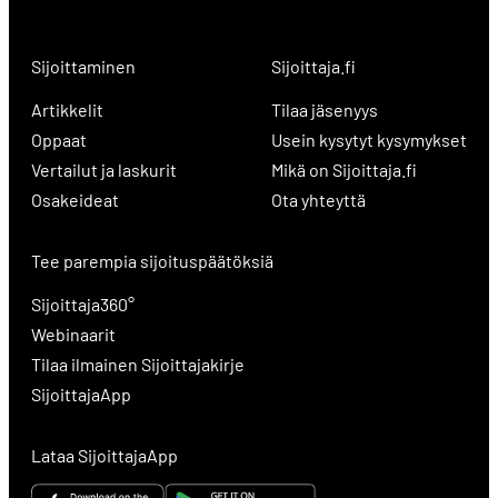
Sijoittaminen
Sijoittaja.fi
Artikkelit
Tilaa jäsenyys
Oppaat
Usein kysytyt kysymykset
Vertailut ja laskurit
Mikä on Sijoittaja.fi
Osakeideat
Ota yhteyttä
Tee parempia sijoituspäätöksiä
Sijoittaja360°
Webinaarit
Tilaa ilmainen Sijoittajakirje
SijoittajaApp
Lataa SijoittajaApp