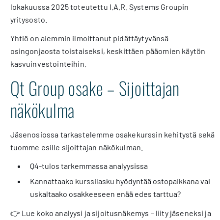
lokakuussa 2025 toteutettu I.A.R. Systems Groupin
yritysosto.
Yhtiö on aiemmin ilmoittanut pidättäytyvänsä
osingonjaosta toistaiseksi, keskittäen pääomien käytön
kasvuinvestointeihin.
Qt Group osake – Sijoittajan
näkökulma
Jäsenosiossa tarkastelemme osakekurssin kehitystä sekä
tuomme esille sijoittajan näkökulman.
Q4-tulos tarkemmassa analyysissa
Kannattaako kurssilasku hyödyntää ostopaikkana vai
uskaltaako osakkeeseen enää edes tarttua?
👉 Lue koko analyysi ja sijoitusnäkemys – liity jäseneksi ja