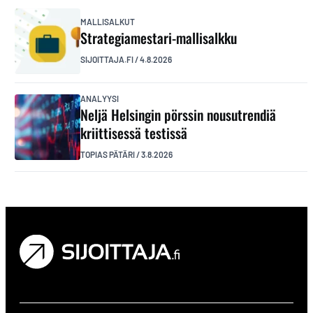
MALLISALKUT
Strategiamestari-mallisalkku
SIJOITTAJA.FI
/
4.8.2026
ANALYYSI
Neljä Helsingin pörssin nousutrendiä
kriittisessä testissä
TOPIAS PÄTÄRI
/
3.8.2026