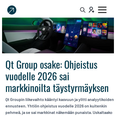
Sijoittaja.fi
Tee
parempia
sijoituspäätöksiä
Qt Group osake: Ohjeistus
vuodelle 2026 sai
markkinoilta täystyrmäyksen
Qt Groupin liikevaihto kääntyi kasvuun ja ylitti analyytikoiden
ennusteen. Yhtiön ohjeistus vuodelle 2026 on kuitenkin
pehmeä, ja se sai markkinat näkemään punaista. Uskaltaako