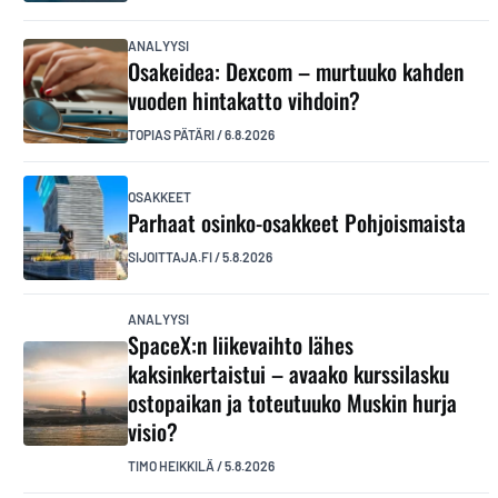
ANALYYSI
Osakeidea: Dexcom – murtuuko kahden
vuoden hintakatto vihdoin?
TOPIAS PÄTÄRI
/
6.8.2026
OSAKKEET
Parhaat osinko-osakkeet Pohjoismaista
SIJOITTAJA.FI
/
5.8.2026
ANALYYSI
SpaceX:n liikevaihto lähes
kaksinkertaistui – avaako kurssilasku
ostopaikan ja toteutuuko Muskin hurja
visio?
TIMO HEIKKILÄ
/
5.8.2026