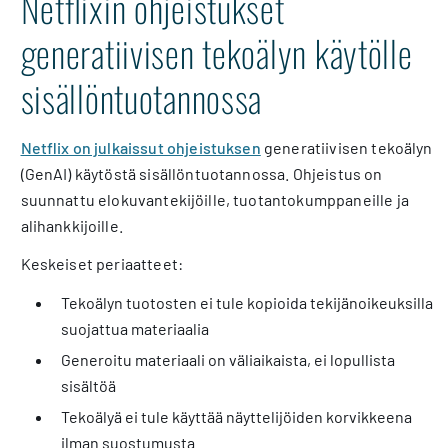
Netflixin ohjeistukset
generatiivisen tekoälyn käytölle
sisällöntuotannossa
Netflix on julkaissut ohjeistuksen
generatiivisen tekoälyn
(GenAI) käytöstä sisällöntuotannossa. Ohjeistus on
suunnattu elokuvantekijöille, tuotantokumppaneille ja
alihankkijoille.
Keskeiset periaatteet:
Tekoälyn tuotosten ei tule kopioida tekijänoikeuksilla
suojattua materiaalia
Generoitu materiaali on väliaikaista, ei lopullista
sisältöä
Tekoälyä ei tule käyttää näyttelijöiden korvikkeena
ilman suostumusta