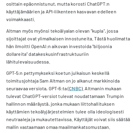
osittain epäonnistunut, mutta korosti ChatGPT:n
käyttäjämäärien ja API-liikenteen kasvavan edelleen
voimakkaasti.
Altman myös myönsi tekoälyalan olevan ”kupla”, jossa
sijoittajat ovat ylimalkaisen innostuneita. Tästä huolimatta
hän ilmoitti OpenAI:n aikovan investoida ”biljoonia
dollareita” datakeskusinfrastruktuuriin
lähitulevaisuudessa.
GPT-5:n pettymykseksi koetun julkaisun keskellä
toimitusjohtaja Sam Altman on jo alkanut markkinoida
seuraavaa versiota, GPT-6:ta (
CNBC
). Altmanin mukaan
tulevat ChatGPT-versiot tulevat noudattamaan Trumpin
hallinnon määräystä, jonka mukaan liittohallituksen
käyttämien tekoälyjärjestelmien tulee olla ideologisesti
neutraaleja ja mukautettavissa. Käyttäjät voivat siis säätää
mallin vastaamaan omaa maailmankatsomustaan.