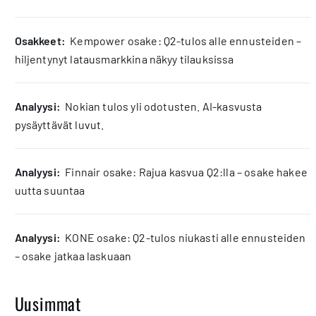
osakkeet:
Kempower osake: Q2-tulos alle ennusteiden –
hiljentynyt latausmarkkina näkyy tilauksissa
analyysi:
Nokian tulos yli odotusten. AI-kasvusta
pysäyttävät luvut.
analyysi:
Finnair osake: Rajua kasvua Q2:lla – osake hakee
uutta suuntaa
analyysi:
KONE osake: Q2-tulos niukasti alle ennusteiden
– osake jatkaa laskuaan
Uusimmat