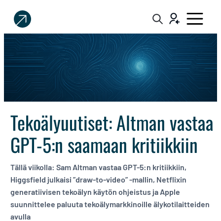
Sijoittaja.fi
Tee
parempia
sijoituspäätöksiä
Tekoälyuutiset: Altman vastaa
GPT-5:n saamaan kritiikkiin
Tällä viikolla: Sam Altman vastaa GPT-5:n kritiikkiin,
Higgsfield julkaisi ”draw-to-video” -mallin, Netflixin
generatiivisen tekoälyn käytön ohjeistus ja Apple
suunnittelee paluuta tekoälymarkkinoille älykotilaitteiden
avulla