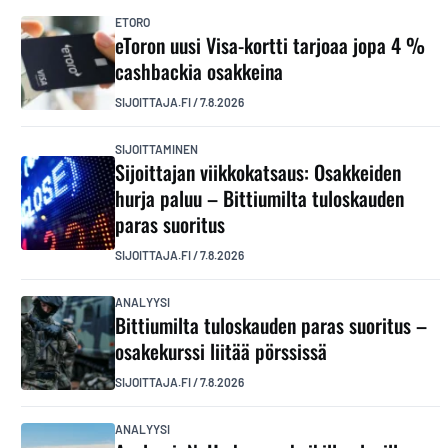
ETORO
eToron uusi Visa-kortti tarjoaa jopa 4 %
cashbackia osakkeina
SIJOITTAJA.FI
/
7.8.2026
SIJOITTAMINEN
Sijoittajan viikkokatsaus: Osakkeiden
hurja paluu – Bittiumilta tuloskauden
paras suoritus
SIJOITTAJA.FI
/
7.8.2026
ANALYYSI
Bittiumilta tuloskauden paras suoritus –
osakekurssi liitää pörssissä
SIJOITTAJA.FI
/
7.8.2026
ANALYYSI