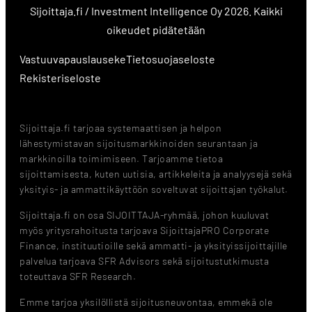
Sijoittaja.fi / Investment Intelligence Oy 2026. Kaikki
oikeudet pidätetään
Vastuuvapauslauseke
Tietosuojaseloste
Rekisteriseloste
Sijoittaja.fi tarjoaa systemaattisen ja helpon
lähestymistavan sijoitusmarkkinoiden seurantaan ja
markkinoilla toimimiseen. Tarjoamme tietoa
sijoittamisesta, kuten uutisia, artikkeleita ja analyysejä sekä
yksityis- ja ammattikäyttöön soveltuvat sijoittajan työkalut.
Sijoittaja.fi on osa SIJOITTAJA-ryhmää, johon kuuluvat
myös yritysrahoitusta tarjoava SijoittajaPRO Corporate
Finance, instituutioille sekä ammatti- ja yksityissijoittajille
palvelua tarjoava SFR Advisors sekä sijoitustutkimusta
toteuttava SFR Research.
Emme tarjoa yksilöllistä sijoitusneuvontaa, emmekä ole