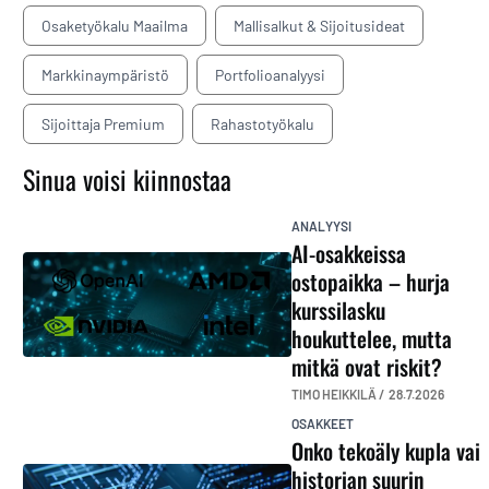
Osaketyökalu Maailma
Mallisalkut & Sijoitusideat
Markkinaympäristö
Portfolioanalyysi
Sijoittaja Premium
Rahastotyökalu
Sinua voisi kiinnostaa
ANALYYSI
AI-osakkeissa
ostopaikka – hurja
kurssilasku
houkuttelee, mutta
mitkä ovat riskit?
TIMO HEIKKILÄ /
28.7.2026
OSAKKEET
Onko tekoäly kupla vai
historian suurin