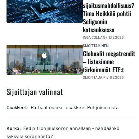
sijoitusmahdollisuus?
Timo Heikkilä pohtii
Seligsonin
katsauksessa
INGA COLLAN /
13.7.2026
SIJOITTAMINEN
Globaalit megatrendit
– listasimme
tärkeimmät ETF:t
SIJOITTAJA.FI /
6.7.2026
Sijoittajan valinnat
osakkeet:
Parhaat osinko-osakkeet Pohjoismaista
korko:
Fed piti ohjauskoron ennallaan – nähdäänkö
syksyllä koronnosto?