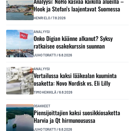
Analyysi: NoHo kasvaa kaikilla alueilla –
Hook ja Stefan’s laajentavat Suomessa
HENRI ELO
/
7.8.2026
ANALYYSI
Onko Digian käänne alkanut? Syksy
ratkaisee osakekurssin suunnan
JUHO TORATTI
/
6.8.2026
ANALYYSI
Vertailussa kaksi lääkealan kuuminta
osaketta: Novo Nordisk vs. Eli Lilly
TIMO HEIKKILÄ
/
6.8.2026
OSAKKEET
Piensijoittajien kaksi suosikkiosaketta
Harvia ja Qt hirmunousussa
JUHO TORATTI
/
6.8.2026