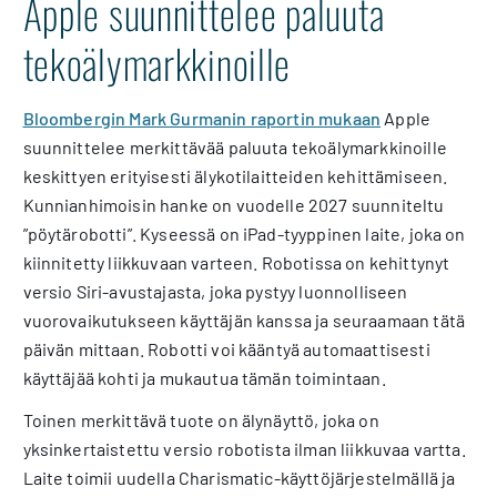
Apple suunnittelee paluuta
tekoälymarkkinoille
Bloombergin Mark Gurmanin raportin mukaan
Apple
suunnittelee merkittävää paluuta tekoälymarkkinoille
keskittyen erityisesti älykotilaitteiden kehittämiseen.
Kunnianhimoisin hanke on vuodelle 2027 suunniteltu
”pöytärobotti”. Kyseessä on iPad-tyyppinen laite, joka on
kiinnitetty liikkuvaan varteen. Robotissa on kehittynyt
versio Siri-avustajasta, joka pystyy luonnolliseen
vuorovaikutukseen käyttäjän kanssa ja seuraamaan tätä
päivän mittaan. Robotti voi kääntyä automaattisesti
käyttäjää kohti ja mukautua tämän toimintaan.
Toinen merkittävä tuote on älynäyttö, joka on
yksinkertaistettu versio robotista ilman liikkuvaa vartta.
Laite toimii uudella Charismatic-käyttöjärjestelmällä ja