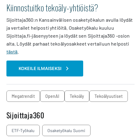
Kiinnostuitko tekoäly-yhtiöistä?
Sijoittaja360:n Kansainvälisen osaketyökalun avulla löydät
ja vertailet helposti yhtiöitä. Osaketyökalu kuuluu
Sijoittaja.fi-jäsenyyteen ja löydät sen Sijoittaja360 -osion
alta. Löydät parhaat tekoälyosakkeet vertailuun helposti
tästä
.
KOKEILE ILMAISEKSI
megatrendit
OpenAI
Tekoäly
Tekoälyuutiset
Sijoittaja360
ETF-Työkalu
Osaketyökalu Suomi