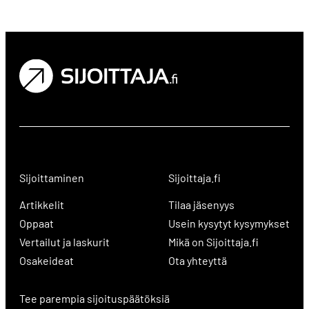
Sijoittaminen
Sijoittaja.fi
Artikkelit
Tilaa jäsenyys
Oppaat
Usein kysytyt kysymykset
Vertailut ja laskurit
Mikä on Sijoittaja.fi
Osakeideat
Ota yhteyttä
Tee parempia sijoituspäätöksiä