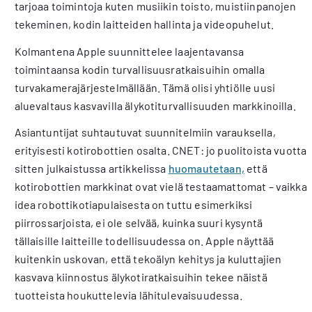
tarjoaa toimintoja kuten musiikin toisto, muistiinpanojen
tekeminen, kodin laitteiden hallinta ja videopuhelut.
Kolmantena Apple suunnittelee laajentavansa
toimintaansa kodin turvallisuusratkaisuihin omalla
turvakamerajärjestelmällään. Tämä olisi yhtiölle uusi
aluevaltaus kasvavilla älykotiturvallisuuden markkinoilla.
Asiantuntijat suhtautuvat suunnitelmiin varauksella,
erityisesti kotirobottien osalta. CNET: jo puolitoista vuotta
sitten julkaistussa artikkelissa
huomautetaan,
että
kotirobottien markkinat ovat vielä testaamattomat – vaikka
idea robottikotiapulaisesta on tuttu esimerkiksi
piirrossarjoista, ei ole selvää, kuinka suuri kysyntä
tällaisille laitteille todellisuudessa on. Apple näyttää
kuitenkin uskovan, että tekoälyn kehitys ja kuluttajien
kasvava kiinnostus älykotiratkaisuihin tekee näistä
tuotteista houkuttelevia lähitulevaisuudessa.