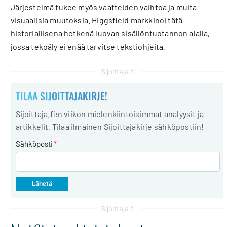
Järjestelmä tukee myös vaatteiden vaihtoa ja muita
visuaalisia muutoksia. Higgsfield markkinoi tätä
historiallisena hetkenä luovan sisällöntuotannon alalla,
jossa tekoäly ei enää tarvitse tekstiohjeita.
Sijoittaja.fi
TILAA SIJOITTAJAKIRJE!
Sijoittaja.fi:n viikon mielenkiintoisimmat analyysit ja
artikkelit. Tilaa ilmainen Sijoittajakirje sähköpostiin!
Sähköposti
*
Sijoittaja.fi