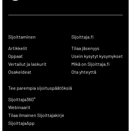
Sijoittaminen
Sijoittaja.fi
Artikkelit
Tilaa jäsenyys
Oppaat
Usein kysytyt kysymykset
Vertailut ja laskurit
Mikä on Sijoittaja.fi
Osakeideat
Ota yhteyttä
Tee parempia sijoituspäätöksiä
Sijoittaja360°
Webinaarit
Tilaa ilmainen Sijoittajakirje
SijoittajaApp