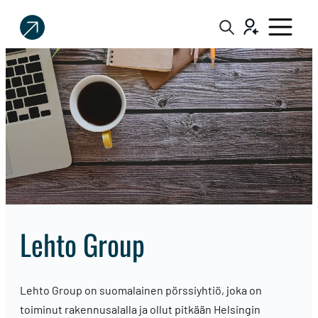
Sijoittaja.fi
Tee
parempia
sijoituspäätöksiä
Lehto Group
Lehto Group on suomalainen pörssiyhtiö, joka on
toiminut rakennusalalla ja ollut pitkään Helsingin