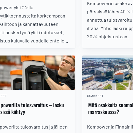
Kempowerin osake ava
ower ylsi Q4:lla
pörssissä lähes 40 % 
yytikkoennusteita korkeampaan
annettua tulosvaroitu
evaihtoon ja kannattavuuteen.
iltana. Yhtiö laski rei
 tilauskertymä ylitti odotukset.
2024 ohjeistustaan.
istus kuluvalle vuodelle enteilee
nettä parempaan.
KEET
OSAKKEET
owerilta tulosvaroitus – lasku
Mitä osakkeita suomal
sissä kiihtyy
marraskuussa?
owerilta tulosvaroitus ja jälleen
Kempower ja Finnair l