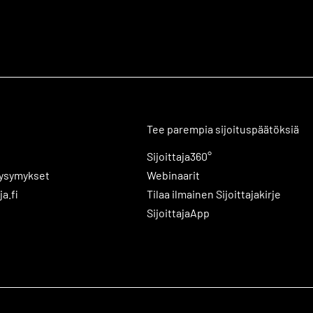
Tee parempia sijoituspäätöksiä
Sijoittaja360°
kysymykset
Webinaarit
ja.fi
Tilaa ilmainen Sijoittajakirje
SijoittajaApp