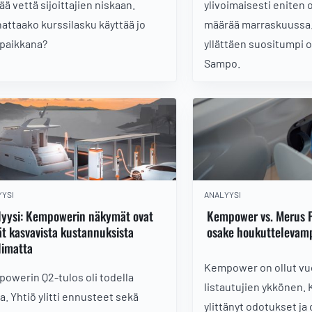
ää vettä sijoittajien niskaan.
ylivoimaisesti eniten 
attaako kurssilasku käyttää jo
määrää marraskuussa
paikkana?
yllättäen suositumpi 
Sampo.
YSI
ANALYYSI
lyysi: Kempowerin näkymät ovat
Kempower vs. Merus 
t kasvavista kustannuksista
osake houkuttelevam
limatta
Kempower on ollut v
owerin Q2-tulos oli todella
listautujien ykkönen.
a. Yhtiö ylitti ennusteet sekä
ylittänyt odotukset ja