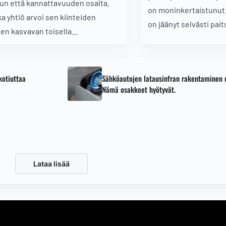
un että kannattavuuden osalta.
on moninkertaistunut
ka yhtiö arvoi sen kiinteiden
on jäänyt selvästi pait
jen kasvavan toisella
Kummassa osakkeess
ipuoliskolla, ovat Kempowerin
tuottopotentiaali 2-3
mät varsin hyvät.
tähtäimellä?
kotiuttaa
Sähköautojen latausinfran rakentaminen 
Nämä osakkeet hyötyvät.
Lataa lisää