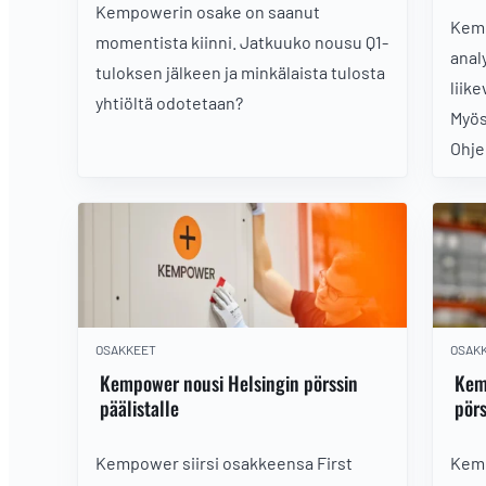
Kempowerin osake on saanut
Kemp
momentista kiinni. Jatkuuko nousu Q1-
anal
tuloksen jälkeen ja minkälaista tulosta
liik
yhtiöltä odotetaan?
Myös
Ohje
kään
OSAKKEET
OSAK
Kempower nousi Helsingin pörssin
Kemp
päälistalle
pörs
Kempower siirsi osakkeensa First
Kemp