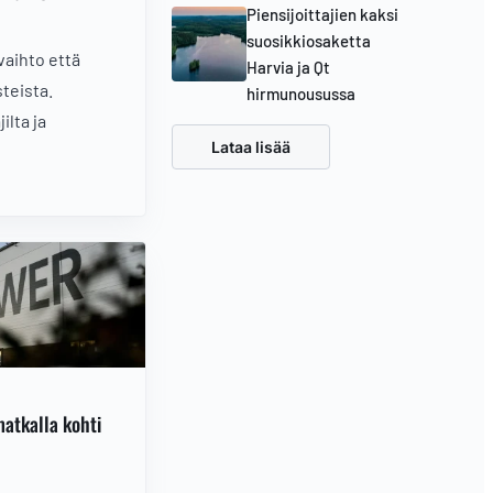
Piensijoittajien kaksi
suosikkiosaketta
vaihto että
Harvia ja Qt
steista.
hirmunousussa
ilta ja
Lataa lisää
atkalla kohti