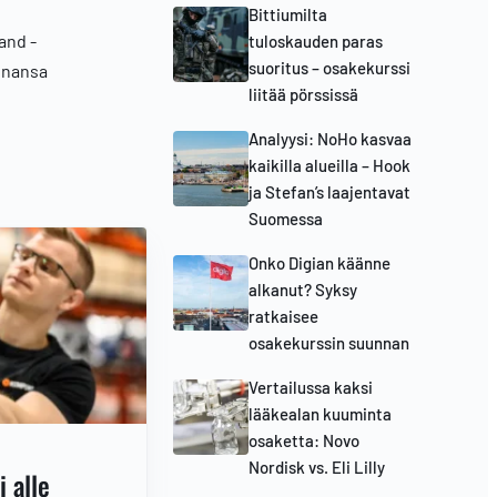
Bittiumilta
and -
tuloskauden paras
suoritus – osakekurssi
rinansa
liitää pörssissä
Analyysi: NoHo kasvaa
kaikilla alueilla – Hook
ja Stefan’s laajentavat
Suomessa
Onko Digian käänne
alkanut? Syksy
ratkaisee
osakekurssin suunnan
Vertailussa kaksi
lääkealan kuuminta
osaketta: Novo
Nordisk vs. Eli Lilly
 alle