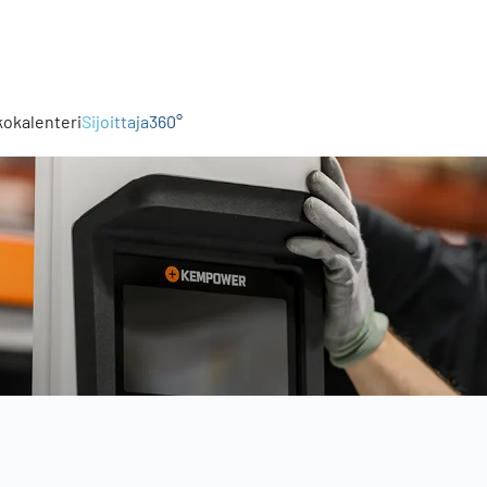
kokalenteri
Sijoittaja360°