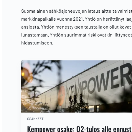
Suomalainen sähköajoneuvojen latauslaitteita valmist
markkinapaikalle vuonna 2021. Yhtiö on herättänyt la
ansiosta. Yhtiön menestyksen taustalla on ollut kova
lunastamaan. Yhtiön suurimmat riski ovatkin liittyneet 
hidastumiseen.
OSAKKEET
Kempower osake: Q2-tulos alle ennust