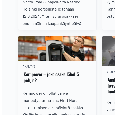
North -markkinapaikalta Nasdaq
kylm
Helsinki pörssilistalle tänään
Kann
12.6.2024. Miten sujui osakkeen
osto
ensimmäinen kaupankäyntipäivä
päälistalla?
ANALYYSI
ANALY
Kempower – joko osake lähellä
Ana
pohjia?
hyvä
huo
Kempower on ollut vahva
menestystarina aina First North-
Kemp
listautumisen alkupäivistä saakka.
vahv
Yhtiön kasvu on ollut voimakasta ja