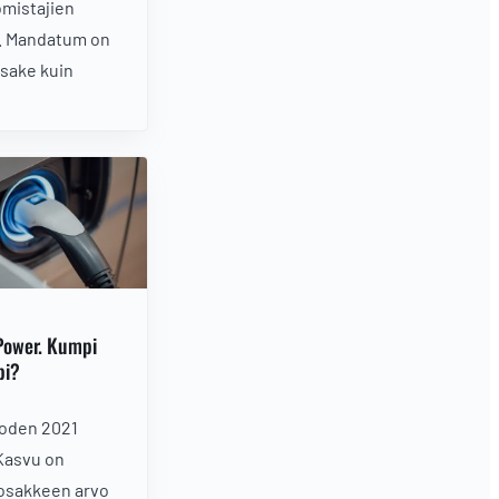
omistajien
. Mandatum on
osake kuin
Power. Kumpi
pi?
uoden 2021
 Kasvu on
 osakkeen arvo