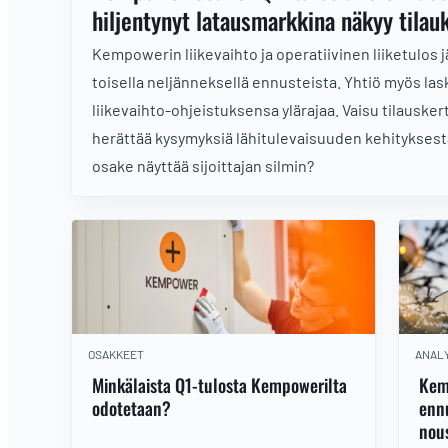
hiljentynyt latausmarkkina näkyy tilau
Kempowerin liikevaihto ja operatiivinen liiketulos j
toisella neljänneksellä ennusteista. Yhtiö myös las
liikevaihto-ohjeistuksensa ylärajaa. Vaisu tilauske
herättää kysymyksiä lähitulevaisuuden kehityksestä
osake näyttää sijoittajan silmin?
OSAKKEET
ANALY
Minkälaista Q1-tulosta Kempowerilta
Kemp
odotetaan?
ennu
nou