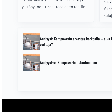
kasv
ylittänyt odotukset tasaiseen tahtiin.
Vaik
Muutama viikko sitten osakekurssissa
kulu
nähtiin kuitenkin täyskäännös. Onko
vuos
pohjat jo nähty, vai jatkuuko pudotus
näky
vielä alemmaksi?
Analyysi: Kempowerin arvostus korkealla – aika 
voittoja?
Analyysissa Kempowerin listautuminen