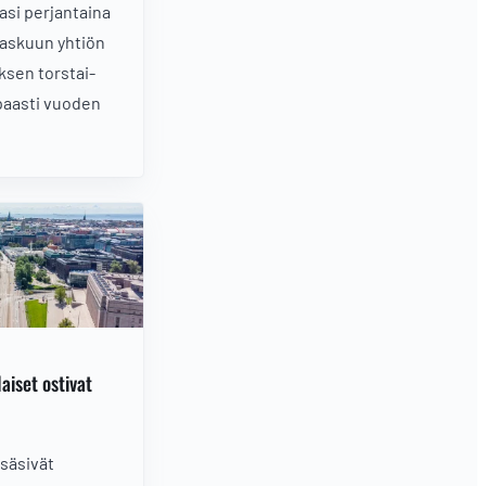
si perjantaina
laskuun yhtiön
ksen torstai-
ppaasti vuoden
aiset ostivat
isäsivät