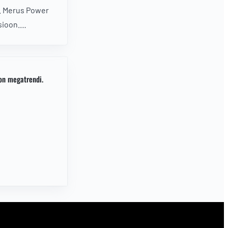
. Merus Power
sioon.
a parempi
 vuoden
on megatrendi.