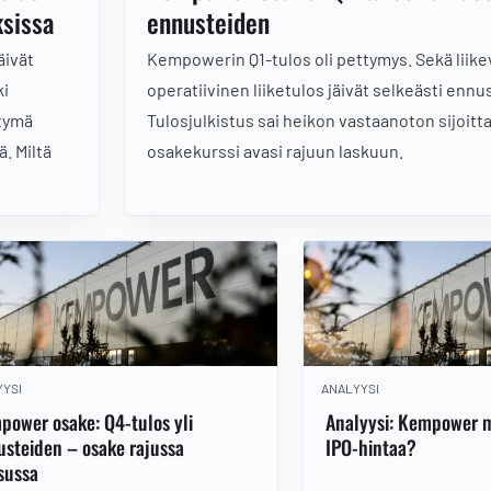
ksissa
ennusteiden
äivät
Kempowerin Q1-tulos oli pettymys. Sekä liike
ki
operatiivinen liiketulos jäivät selkeästi ennu
rtymä
Tulosjulkistus sai heikon vastaanoton sijoittaj
. Miltä
osakekurssi avasi rajuun laskuun.
YSI
ANALYYSI
ower osake: Q4-tulos yli
Analyysi: Kempower m
steiden – osake rajussa
IPO-hintaa?
sussa