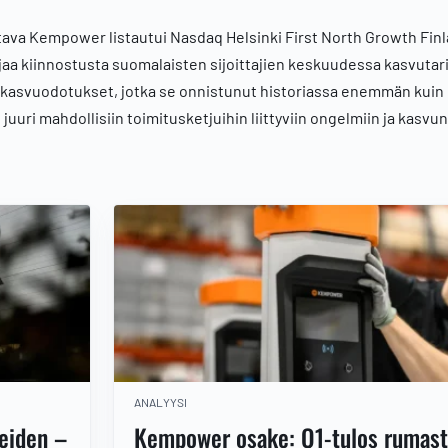
ava Kempower listautui Nasdaq Helsinki First North Growth Finl
ajaa kiinnostusta suomalaisten sijoittajien keskuudessa kasvuta
t kasvuodotukset, jotka se onnistunut historiassa enemmän kuin
juuri mahdollisiin toimitusketjuihin liittyviin ongelmiin ja kasvun
ANALYYSI
eiden –
Kempower osake: Q1-tulos rumasti