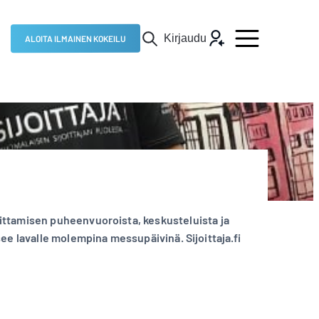
Kirjaudu
ALOITA ILMAINEN KOKEILU
ittamisen puheenvuoroista, keskusteluista ja
see lavalle molempina messupäivinä. Sijoittaja.fi