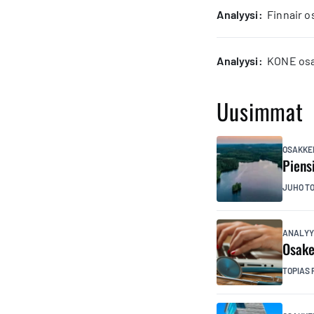
analyysi:
Finnair o
analyysi:
KONE osak
Uusimmat
OSAKKE
Piens
JUHO T
ANALYY
Osake
TOPIAS 