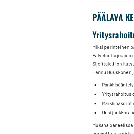
PÄÄLAVA KE
Yritysrahoit
Miksi perinteinen p
Palveluntarjoajien 
Sijoittaja.fi on kuts
Hannu Huuskonen jo
Pankkisääntely
Yritysrahoitus 
Markkinakorot n
Uusi joukkoraho
Mukana paneelissa 
neuvotteleva virkam