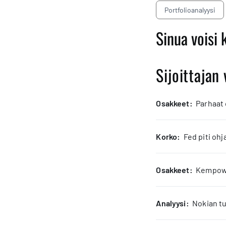
Portfolioanalyysi
Sinua voisi 
Sijoittajan 
osakkeet:
Parhaat
korko:
Fed piti oh
osakkeet:
Kempower
analyysi:
Nokian tu