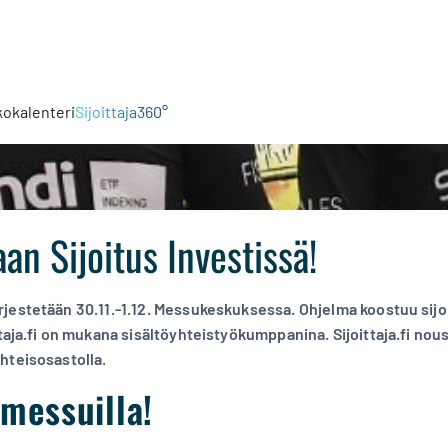
kokalenteri
Sijoittaja360°
an Sijoitus Investissä!
rjestetään 30.11.-1.12. Messukeskuksessa. Ohjelma koostuu sijo
ittaja.fi on mukana sisältöyhteistyökumppanina. Sijoittaja.fi nou
hteisosastolla.
messuilla!