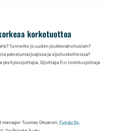
a korkeaa korkotuottoa
jalle? Tunnetko jo uuden joukkorahoituslain?
ta palveluntarjoajissa ja sijoituskohteissa?
 yksityissijoittajia. Sijoittaja.fi:n toimitusjohtaja
t manager Tuomas Oksanen,
Fundu Oy
,
ti, Op Private Turku.