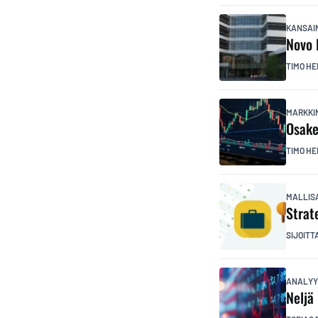
KANSAI
Novo 
TIMO HE
MARKKI
Osake
TIMO HE
MALLIS
Strat
SIJOITT
ANALYY
Neljä