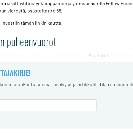
kana sisältöyhteistyökumppanina ja yhteisosastolla Fellow Fin
van vierestä, osastolta nro 58.
 Investiin tämän linkin kautta.
fi:n puheenvuorot
Sijoittaja.fi
TTAJAKIRJE!
iikon mielenkiintoisimmat analyysit ja artikkelit. Tilaa ilmainen S