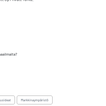
maailmalta?
tusideat
Markkinaympäristö