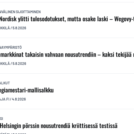
NVÄLINEN SIJOITTAMINEN
Nordisk ylitti tulosodotukset, mutta osake laski – Wegovy-t
IKKILÄ
/
5.8.2026
NAYMPÄRISTÖ
markkinat takaisin vahvaan nousutrendiin – kaksi tekijää 
IKKILÄ
/
5.8.2026
ALKUT
egiamestari-mallisalkku
AJA.FI
/
4.8.2026
SI
 Helsingin pörssin nousutrendiä kriittisessä testissä