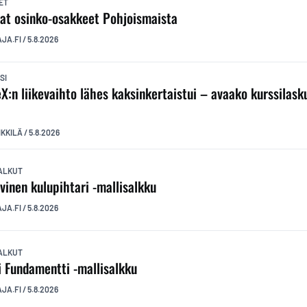
ET
at osinko-osakkeet Pohjoismaista
AJA.FI
/
5.8.2026
SI
X:n liikevaihto lähes kaksinkertaistui – avaako kurssilas
?
IKKILÄ
/
5.8.2026
ALKUT
ivinen kulupihtari -mallisalkku
AJA.FI
/
5.8.2026
ALKUT
 Fundamentti -mallisalkku
AJA.FI
/
5.8.2026