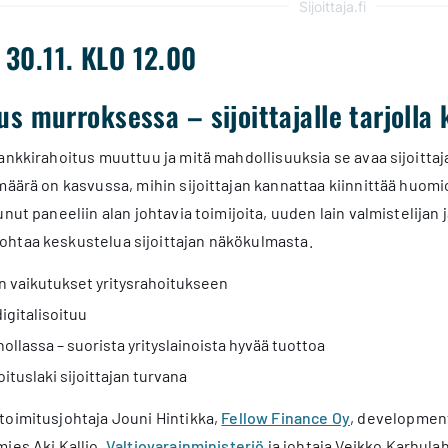
Sijoittaja.fi
 30.11.
KLO 12.00
us murroksessa – sijoittajalle tarjoll
ankkirahoitus muuttuu ja mitä mahdollisuuksia se avaa sijoitta
määrä on kasvussa, mihin sijoittajan kannattaa kiinnittää huomio
unut paneeliin alan johtavia toimijoita, uuden lain valmistelijan ja
htaa keskustelua sijoittajan näkökulmasta.
n vaikutukset yritysrahoitukseen
digitalisoituu
ollassa – suorista yrityslainoista hyvää tuottoa
ituslaki sijoittajan turvana
toimitusjohtaja Jouni Hintikka,
Fellow Finance Oy
, developmen
ies Aki Kallio,
Valtiovarainministeriö
ja johtaja Veikko Karhulah