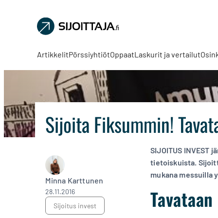
Sijoittaja.fi
Tee
parempia
Artikkelit
Pörssiyhtiöt
Oppaat
Laskurit ja vertailut
Osin
sijoituspäätöksiä
Sijoita Fiksummin! Tavata
SIJOITUS INVEST jä
tietoiskuista. Sijo
mukana messuilla y
Minna Karttunen
Tavataan 
28.11.2016
sijoitus invest