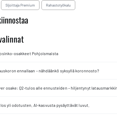
Sijoittaja Premium
Rahastotyökalu
kiinnostaa
valinnat
 osinko-osakkeet Pohjoismaista
jauskoron ennallaan – nähdäänkö syksyllä koronnosto?
 osake: Q2-tulos alle ennusteiden – hiljentynyt latausmarkkin
los yli odotusten. AI-kasvusta pysäyttävät luvut.