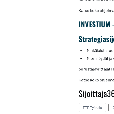
Katso koko ohjelm
INVESTIUM -
Strategiasi
Minkälaista tuo
Miten löydät ja
perustajayrittäjät H
Katso koko ohjelm
Sijoittaja3
ETF-Työkalu