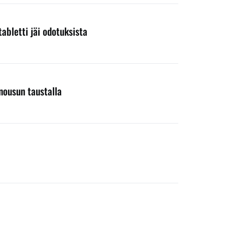
abletti jäi odotuksista
nousun taustalla