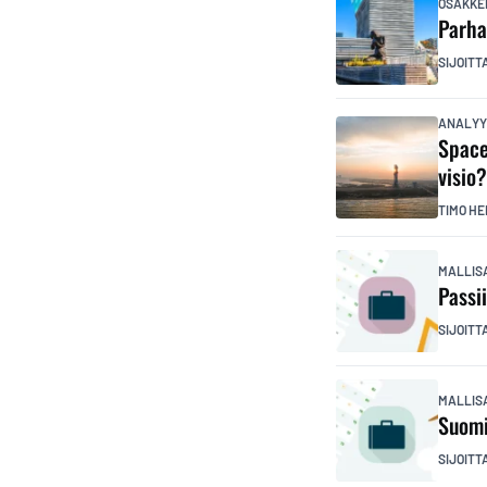
OSAKKE
Parha
SIJOITT
ANALYY
Space
visio
TIMO HE
MALLIS
Passi
SIJOITT
MALLIS
Suomi
SIJOITT