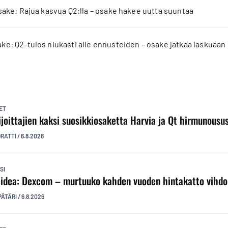
sake: Rajua kasvua Q2:lla – osake hakee uutta suuntaa
e: Q2-tulos niukasti alle ennusteiden – osake jatkaa laskuaan
ET
ijoittajien kaksi suosikkiosaketta Harvia ja Qt hirmunousu
ORATTI
/
6.8.2026
SI
idea: Dexcom – murtuuko kahden vuoden hintakatto vihdo
PÄTÄRI
/
6.8.2026