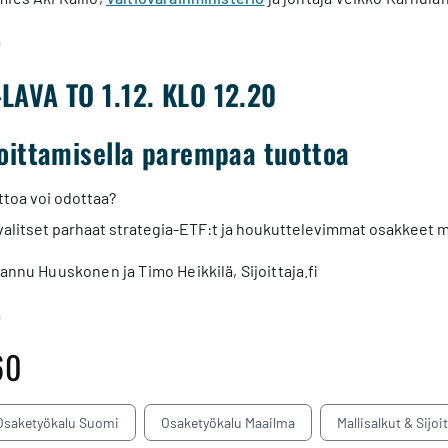
a
LAVA TO 1.12. KLO 12.20
joittamisella parempaa tuottoa
ttoa voi odottaa?
 valitset parhaat strategia-ETF:t ja houkuttelevimmat osakkeet 
annu Huuskonen ja Timo Heikkilä, Sijoittaja.fi
a
60
Osaketyökalu Suomi
Osaketyökalu Maailma
Mallisalkut & Sijoi