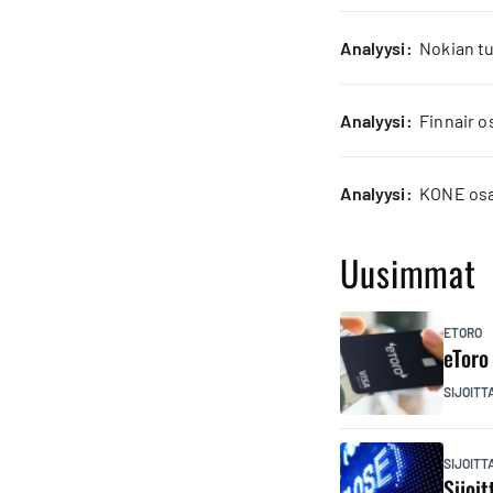
analyysi:
Nokian tu
analyysi:
Finnair o
analyysi:
KONE osak
Uusimmat
ETORO
eToro
SIJOITT
SIJOIT
Sijoi