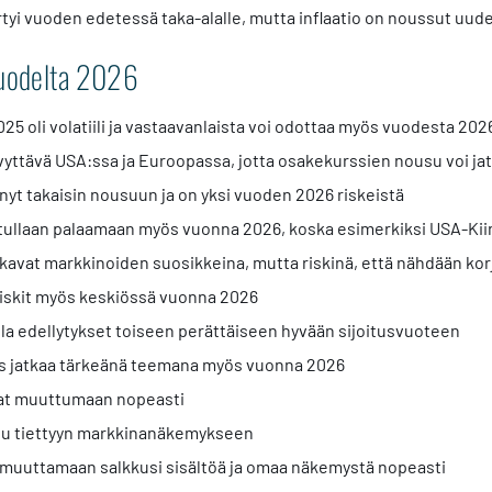
tyi vuoden edetessä taka-alalle, mutta inflaatio on noussut uude
vuodelta 2026
025 oli volatiili ja vastaavanlaista voi odottaa myös vuodesta 202
vyttävä USA:ssa ja Euroopassa, jotta osakekurssien nousu voi ja
ynyt takaisin nousuun ja on yksi vuoden 2026 riskeistä
ullaan palaamaan myös vuonna 2026, koska esimerkiksi USA-Kiin
kavat markkinoiden suosikkeina, mutta riskinä, että nähdään korja
 riskit myös keskiössä vuonna 2026
la edellytykset toiseen perättäiseen hyvään sijoitusvuoteen
s jatkaa tärkeänä teemana myös vuonna 2026
vat muuttumaan nopeasti
du tiettyyn markkinanäkemykseen
 muuttamaan salkkusi sisältöä ja omaa näkemystä nopeasti