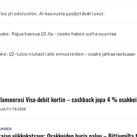
los yli odotusten. AI-kasvusta pysäyttävät luvut.
sake: Rajua kasvua Q2:lla – osake hakee uutta suuntaa
e: Q2-tulos niukasti alle ennusteiden – osake jatkaa laskuaan
 lanseerasi Visa-debit kortin – cashback jopa 4 % osakke
AJA.FI
/
7.8.2026
TAMINEN
ttajan viikkokatsaus: Osakkeiden hurja paluu – Bittiumilta