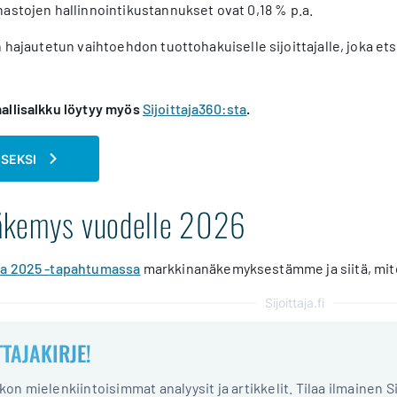
astojen hallinnointikustannukset ovat 0,18 % p.a.
 hajautetun vaihtoehdon tuottohakuiselle sijoittajalle, joka etsi
allisalkku löytyy myös
Sijoittaja360:sta
.
ISEKSI
äkemys vuodelle 2026
aja 2025 -tapahtumassa
markkinanäkemyksestämme ja siitä, mite
Sijoittaja.fi
TTAJAKIRJE!
iikon mielenkiintoisimmat analyysit ja artikkelit. Tilaa ilmainen S