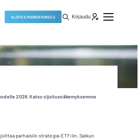
Kirjaudu
ALOITA ILMAINEN KOKEILU
uodelle 2026. Katso sijoitusnäkemyksemme
joittaa parhaisiin strategia-ETF:iin. Salkun