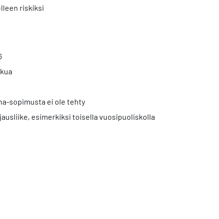
lleen riskiksi
6
tkua
a-sopimusta ei ole tehty
usliike, esimerkiksi toisella vuosipuoliskolla