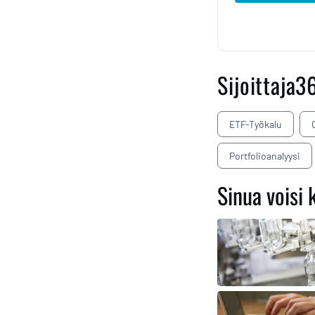
Sijoittaja3
ETF-Työkalu
Portfolioanalyysi
Sinua voisi 