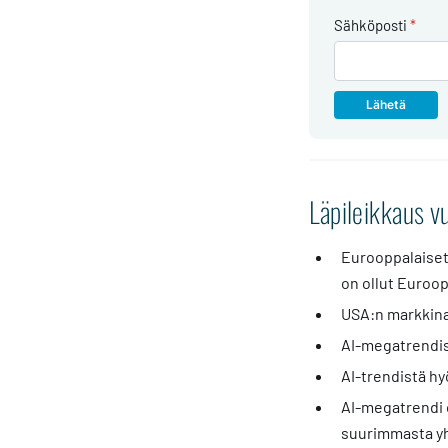
Sähköposti
*
Läpileikkaus 
Eurooppalaiset
on ollut Euroo
USA:n markkinan
AI-megatrendis
AI-trendistä h
AI-megatrendi o
suurimmasta yh