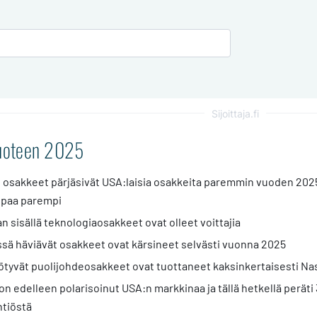
Sijoittaja.fi
vuoteen 2025
 osakkeet pärjäsivät USA:laisia osakkeita paremmin vuoden 202
ppaa parempi
 sisällä teknologiaosakkeet ovat olleet voittajia
sä häviävät osakkeet ovat kärsineet selvästi vuonna 2025
yötyvät puolijohdeosakkeet ovat tuottaneet kaksinkertaisesti Na
n edelleen polarisoinut USA:n markkinaa ja tällä hetkellä perät
tiöstä