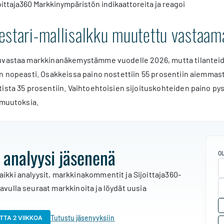
oittaja360 Markkinympäristön indikaattoreita ja reagoi
estari-mallisalkku muutettu vasta
kuvastaa markkinanäkemystämme vuodelle 2026, mutta tilantei
n nopeasti. Osakkeissa paino nostettiin 55 prosentiin aiemmasta
ista 35 prosentiin. Vaihtoehtoisien sijoituskohteiden paino pys
 muutoksia.
 analyysi jäsenenä
O
aikki analyysit, markkinakommentit ja Sijoittaja360-
 avulla seuraat markkinoita ja löydät uusia
Tutustu jäsenyyksiin
TTA 2 VIIKKOA