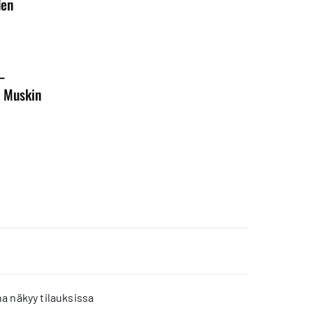
den
–
o Muskin
a näkyy tilauksissa