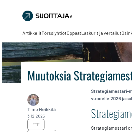
Sijoittaja.fi
Tee
parempia
Artikkelit
Pörssiyhtiöt
Oppaat
Laskurit ja vertailut
Osin
sijoituspäätöksiä
Muutoksia Strategiamest
Strategiamestari-
vuodelle 2026 ja s
Strategiam
Timo Heikkilä
3.12.2025
ETF
Strategiamestari on 