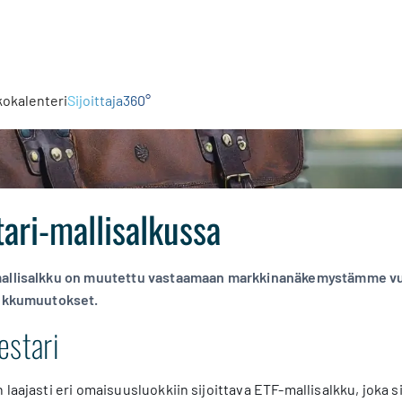
kokalenteri
Sijoittaja360°
ari-mallisalkussa
mallisalkku on muutettu vastaamaan markkinanäkemystämme v
alkkumuutokset.
estari
laajasti eri omaisuusluokkiin sijoittava ETF-mallisalkku, joka si