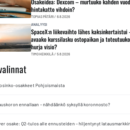
Osakeidea: Dexcom – murtuuko kahden vuo
hintakatto vihdoin?
TOPIAS PÄTÄRI /
6.8.2026
ANALYYSI
SpaceX:n liikevaihto lähes kaksinkertaistui 
avaako kurssilasku ostopaikan ja toteutuuk
hurja visio?
TIMO HEIKKILÄ /
5.8.2026
valinnat
 osinko-osakkeet Pohjoismaista
jauskoron ennallaan – nähdäänkö syksyllä koronnosto?
 osake: Q2-tulos alle ennusteiden – hiljentynyt latausmarkkin