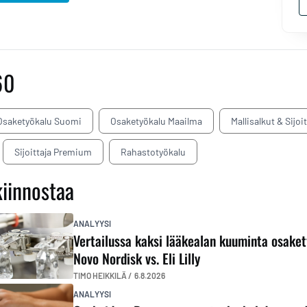
60
Osaketyökalu Suomi
Osaketyökalu Maailma
Mallisalkut & Sijoi
Sijoittaja Premium
Rahastotyökalu
kiinnostaa
ANALYYSI
Vertailussa kaksi lääkealan kuuminta osaket
Novo Nordisk vs. Eli Lilly
TIMO HEIKKILÄ /
6.8.2026
ANALYYSI