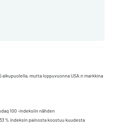
5 alkupuolella, mutta loppuvuonna USA:n markkina
sdaq 100 -indeksiin nähden
i 33 % indeksin painosta koostuu kuudesta