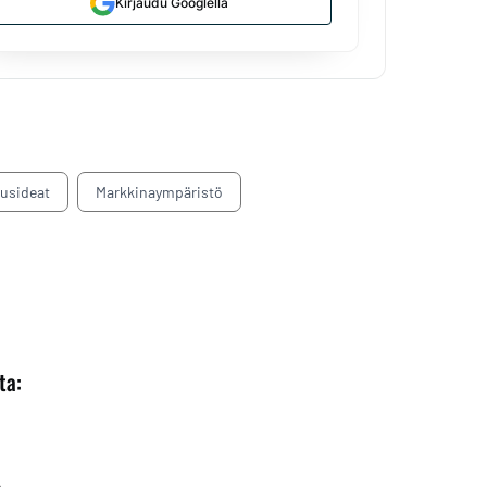
Kirjaudu Googlella
tusideat
Markkinaympäristö
ta: