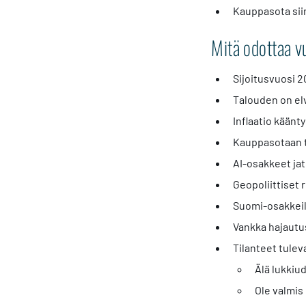
Kauppasota siir
Mitä odottaa 
Sijoitusvuosi 2
Talouden on el
Inflaatio käänt
Kauppasotaan t
AI-osakkeet jat
Geopoliittiset
Suomi-osakkeil
Vankka hajautu
Tilanteet tule
Älä lukkiu
Ole valmis