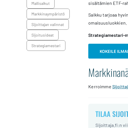
sisältämien ETF-rah
mallisalkut
markkinaympäristö
Salkku tarjoaa hyvin
omaisuusluokkien.
sijoittajan valinnat
Strategiamestari-m
sijoitusideat
Strategiamestari
KOKEILE ILMA
Markkinan
Kerroimme
Sijoitt
TILAA SIJOI
Sijoittaja.fi:n v