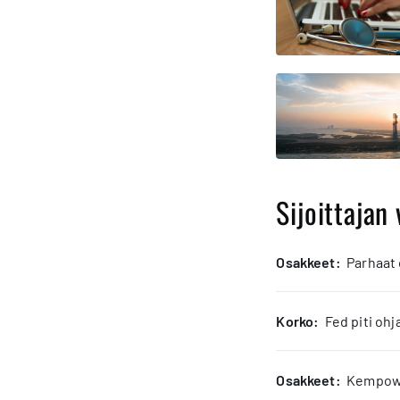
Sijoittajan 
osakkeet:
Parhaat
korko:
Fed piti oh
osakkeet:
Kempower