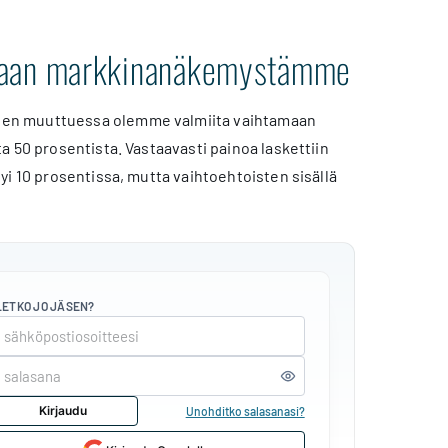
amaan markkinanäkemystämme
den muuttuessa olemme valmiita vaihtamaan
 50 prosentista. Vastaavasti painoa laskettiin
yi 10 prosentissa, mutta vaihtoehtoisten sisällä
LETKO JO JÄSEN?
Kirjaudu
Unohditko salasanasi?