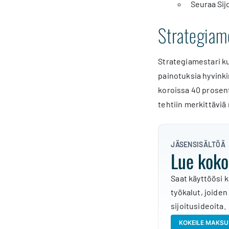
Seuraa Sij
Strategiam
Strategiamestari 
painotuksia hyvinki
koroissa 40 prosent
tehtiin merkittäviä
JÄSENSISÄLTÖÄ
Lue koko
Saat käyttöösi k
työkalut, joiden
sijoitusideoita.
KOKEILE MAKSU