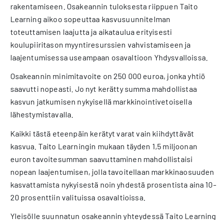
rakentamiseen. Osakeannin tuloksesta riippuen Taito
Learning aikoo sopeuttaa kasvusuunnitelman
toteuttamisen laajutta ja aikataulua erityisesti
koulupiiritason myyntiresurssien vahvistamiseen ja
laajentumisessa useampaan osavaltioon Yhdysvalloissa.
Osakeannin minimitavoite on 250 000 euroa, jonka yhtiö
saavutti nopeasti. Jo nyt kerätty summa mahdollistaa
kasvun jatkumisen nykyisellä markkinointivetoisella
lähestymistavalla.
Kaikki tästä eteenpäin kerätyt varat vain kiihdyttävät
kasvua. Taito Learningin mukaan täyden 1,5 miljoonan
euron tavoitesumman saavuttaminen mahdollistaisi
nopean laajentumisen, jolla tavoitellaan markkinaosuuden
kasvattamista nykyisestä noin yhdestä prosentista aina 10–
20 prosenttiin valituissa osavaltioissa.
Yleisölle suunnatun osakeannin yhteydessä Taito Learning