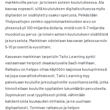
markkinoilla perus- ja toiseen asteen koulutuksessa. Ala
kasvaa nopeasti, sillä koulutuksen digitalisoituessa myös
digitaidot on sisällytetty osaksi opetusta. Pelkästään
Yhdysvaltojen verkko-oppimismarkkinoiden arvo on
yhteensä yli 100 miljardia dollaria, mistä noin 5-7 miljardia
muodostuu perus- ja toisen asteen koulutuksen sisällöistä
ja kursseista. Markkinan odotetaan kasvavan jatkossa noin
5-10 prosenttia vuosittain.
Kasvavan markkinan tarpeisiin Taito Learning pyrkii
vastaamaan helposti skaalautuvalla SaaS-mallillaan.
Ratkaisu on helppo ottaa käyttöön laajoissa koulupiireissä
tai jopa osavaltiokohtaisesti. Taito Learning myy
palveluaan kouluille ja koulupiireille vuosilisensseillä, jotka
hinnoitellaan kouluille oppilaiden lukumäärän perusteella.
Sopimukset ovat tyypillisesti pitkiä, vähintään
kahdentoista kuukauden mittaisia, ja ne uusitaan
digitaalisesti. Toimivan ratkaisun ja helpon