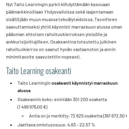
Nyt Taito Learningin pyrkii kiihdyttämään kasvuaan
päämarkkinoillaan Yhdysvalloissa sekä laajentamaan
sisältöjään muun muassa tekoälytaidoissa. Tavoitteen
saavuttamiseksi yhtiö käynnisti marraskuun alussa oman
pääoman ehtoisen rahoituskierroksen yleisölle ja
ankkurisijoittajilleen. Osakeantina toteutettu julkinen
rahoituskierros on saanut hyvän vastaanoton ja annin
minimitavoite saavutettiin nopeasti.
Taito Learning osakeanti
Taito Learningin
osakeanti käynnistyi marraskuun
alussa
Osakeannin koko: enintään 301 200 osaketta
(1 499 976,00 €)
Antia on jo merkitty: 72 625 osaketta (361 672,50 €
Jaettava omistusosuus: 4,63 – 22,57 %