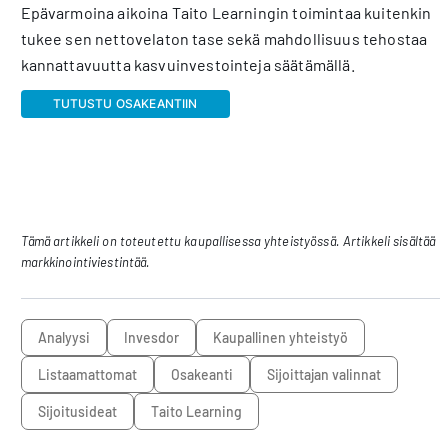
Epävarmoina aikoina Taito Learningin toimintaa kuitenkin
tukee sen nettovelaton tase sekä mahdollisuus tehostaa
kannattavuutta kasvuinvestointeja säätämällä.
TUTUSTU OSAKEANTIIN
Tämä artikkeli on toteutettu kaupallisessa yhteistyössä. Artikkeli sisältää
markkinointiviestintää.
analyysi
Invesdor
Kaupallinen yhteistyö
listaamattomat
osakeanti
sijoittajan valinnat
sijoitusideat
Taito Learning