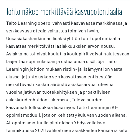
Johto näkee merkittävää kasvupotentiaalia
Taito Learning operoi vahvasti kasvavassa markkinassa ja
sen kasvustrategia vaikuttaa toimivan hyvin.
Uusasiakashankinnan lisäksi yhtiön tuottopotentiaalia
kasvattaa merkittävästi asiakkuuksien arvon nousu.
Asiakkaina toimivat koulut ja koulupiirit voivat halutessaan
laajentaa sopimuksiaan ja ostaa uusia sisältöjä. Taito
Learningin johdon mukaan ristiin- ja lisämyynti on vasta
alussa, ja johto uskoo sen kasvattavan entisestään
merkittävästi keskimääräistä asiakasarvoa tulevina
vuosina jatkuvan tuotekehityksen ja proaktiivisen
asiakkuudenhoidon tukemana. Tulevaisuuden
kasvumahdollisuuksia lisää myös Taito Learningin AI-
oppimismoduuli, jota on kehitetty kuluvan vuoden aikana.
AI-oppimismoduulia pilotoidaan Yhdysvalloissa
tammikuussa 2026 valikoitujen asiakkaiden kanssa ja siitä