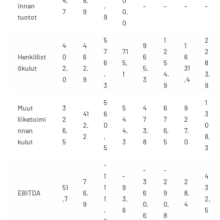
4,
8,
0
innan
,
–
–
–
–
7
9
0,
tuotot
9
0
5
1
2
4
4
9
1
7
71
2
2
Henkilöst
0
6
6
6
6
5,
5
8
ökulut
2,
2,
5,
31
,
1
4,
3,
0
9
3
,4
3
9
9
5
1
Muut
3
5
4
6
9
41
6
3
liiketoimi
2
4
7
7
2
2,
0
0
nnan
6,
4,
3,
6,
7,
2
,
8,
kulut
5
3
8
5
0
5
3
-
-
-
1
-
4
7
3
2
2
51
1
9
3
EBITDA
6,
6
9
8,
,7
1
3,
2,
9
0,
0,
4
,
6
5
6
8