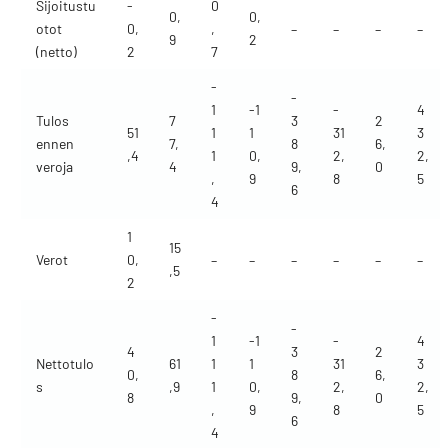
Sijoitustu
-
0
0,
0,
otot
0,
,
–
–
–
–
9
2
(netto)
2
7
-
-
1
-1
-
4
Tulos
7
3
2
51
1
1
31
3
ennen
7,
8
6,
,4
1
0,
2,
2,
veroja
4
9,
0
,
9
8
5
6
4
1
15
Verot
0,
–
–
–
–
–
–
,5
2
-
-
1
-1
-
4
4
3
2
Nettotulo
61
1
1
31
3
0,
8
6,
s
,9
1
0,
2,
2,
8
9,
0
,
9
8
5
6
4