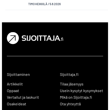
TIMO HEIKKILÄ
/
5.8.2026
Sijoittaminen
Sijoittaja.fi
Artikkelit
Tilaa jäsenyys
Oppaat
Usein kysytyt kysymykset
Vertailut ja laskurit
Mikä on Sijoittaja.fi
Osakeideat
Ota yhteyttä