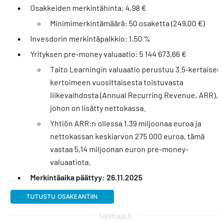
Osakkeiden merkintähinta: 4,98 €
Minimimerkintämäärä: 50 osaketta (249,00 €)
Invesdorin merkintäpalkkio: 1,50 %
Yrityksen pre-money valuaatio: 5 144 673,66 €
Taito Learningin valuaatio perustuu 3.5-kertaise
kertoimeen vuosittaisesta toistuvasta
liikevaihdosta (Annual Recurring Revenue, ARR),
johon on lisätty nettokassa.
Yhtiön ARR:n ollessa 1,39 miljoonaa euroa ja
nettokassan keskiarvon 275 000 euroa, tämä
vastaa 5,14 miljoonan euron pre-money-
valuaatiota.
Merkintäaika päättyy: 26.11.2025
TUTUSTU OSAKEANTIIN
Sijoittaja.fi