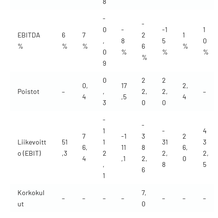
8
-
-
0
-
-1
1
EBITDA
6
7
2
1
,
8
5
0
%
%
%
6
%
0
%
%
%
%
9
0
2
2
0,
17
2,
Poistot
–
,
2,
2,
–
4
,5
4
3
0
0
-
-
1
-
4
7
-1
3
2
Liikevoitt
51
1
31
3
6,
11
8
6,
o (EBIT)
,3
2
2,
2,
4
,1
2,
0
,
8
5
6
1
Korkokul
7,
–
–
–
–
–
–
–
ut
0