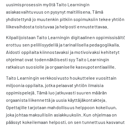
uusimisprosessin myötä Taito Learningin
asiakasvaihtuvuus on pysynyt maltillisena. Tämä
yhdistettynä jo muutenkin pitkiin sopimuksiin tekee yhtiön
liikevaihdosta toistuvaa ja helposti ennustettavaa.
Kilpailijoistaan Taito Learningin digitaalinen oppimissisältö
erottuu sen pelillisyydellä ja tarinallisella pedagogiikalla.
Aidosti oppilaita kiinnostavaksi ja motivoivaksi kehitetyt
ohjelmat ovat todennäköisesti syy Taito Learningin
ratkaisun suosiolle ja orgaaniselle kasvupotentiaalille.
Taito Learningin verkkosivusto houkuttelee vuosittain
miljoonia oppilaita, jotka pelaavat yhtiön ilmaisia
oppimispelejä. Tämä luo jatkuvasti suuren määrän
orgaanista liikennettä ja uusia käyttäjäkontakteja.
Opettajille tarjotaan mahdollisuus helppoon kokeiluun,
joka johtaa maksullisiin asiakkuuksiin. Kun ohjelmaa on
päässyt kokeilemaan helposti, on sen tunnettuus kasvanut