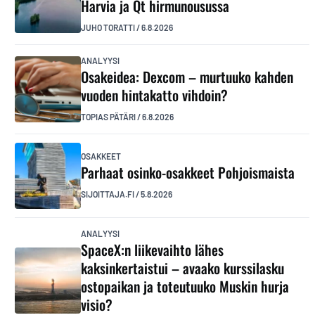
Harvia ja Qt hirmunousussa
JUHO TORATTI
/
6.8.2026
ANALYYSI
Osakeidea: Dexcom – murtuuko kahden
vuoden hintakatto vihdoin?
TOPIAS PÄTÄRI
/
6.8.2026
OSAKKEET
Parhaat osinko-osakkeet Pohjoismaista
SIJOITTAJA.FI
/
5.8.2026
ANALYYSI
SpaceX:n liikevaihto lähes
kaksinkertaistui – avaako kurssilasku
ostopaikan ja toteutuuko Muskin hurja
visio?