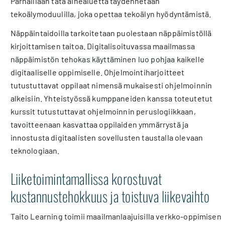
Parhaillaan tätä aihealuetta täydennetään
tekoälymoduulilla, joka opettaa tekoälyn hyödyntämistä.
Näppäintaidoilla tarkoitetaan puolestaan näppäimistöllä
kirjoittamisen taitoa. Digitalisoituvassa maailmassa
näppäimistön tehokas käyttäminen luo pohjaa kaikelle
digitaaliselle oppimiselle. Ohjelmointiharjoitteet
tutustuttavat oppilaat nimensä mukaisesti ohjelmoinnin
alkeisiin. Yhteistyössä kumppaneiden kanssa toteutetut
kurssit tutustuttavat ohjelmoinnin peruslogiikkaan,
tavoitteenaan kasvattaa oppilaiden ymmärrystä ja
innostusta digitaalisten sovellusten taustalla olevaan
teknologiaan.
Liiketoimintamallissa korostuvat
kustannustehokkuus ja toistuva liikevaihto
Taito Learning toimii maailmanlaajuisilla verkko-oppimisen