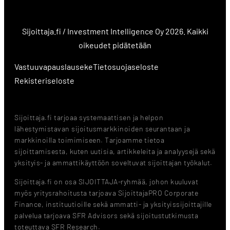
Sijoittaja.fi / Investment Intelligence Oy 2026. Kaikki
oikeudet pidätetään
Vastuuvapauslauseke
Tietosuojaseloste
Rekisteriseloste
Sijoittaja.fi tarjoaa systemaattisen ja helpon
lähestymistavan sijoitusmarkkinoiden seurantaan ja
markkinoilla toimimiseen. Tarjoamme tietoa
sijoittamisesta, kuten uutisia, artikkeleita ja analyysejä sekä
yksityis- ja ammattikäyttöön soveltuvat sijoittajan työkalut.
Sijoittaja.fi on osa SIJOITTAJA-ryhmää, johon kuuluvat
myös yritysrahoitusta tarjoava SijoittajaPRO Corporate
Finance, instituutioille sekä ammatti- ja yksityissijoittajille
palvelua tarjoava SFR Advisors sekä sijoitustutkimusta
toteuttava SFR Research.