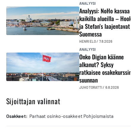
ANALYYSI
Analyysi: NoHo kasvaa
kaikilla alueilla – Hook
ja Stefan’s laajentavat
Suomessa
HENRI ELO /
7.8.2026
ANALYYSI
Onko Digian käänne
alkanut? Syksy
ratkaisee osakekurssin
suunnan
JUHO TORATTI /
6.8.2026
Sijoittajan valinnat
osakkeet:
Parhaat osinko-osakkeet Pohjoismaista