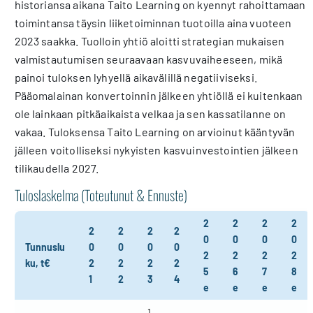
historiansa aikana Taito Learning on kyennyt rahoittamaan
toimintansa täysin liiketoiminnan tuotoilla aina vuoteen
2023 saakka. Tuolloin yhtiö aloitti strategian mukaisen
valmistautumisen seuraavaan kasvuvaiheeseen, mikä
painoi tuloksen lyhyellä aikavälillä negatiiviseksi.
Pääomalainan konvertoinnin jälkeen yhtiöllä ei kuitenkaan
ole lainkaan pitkäaikaista velkaa ja sen kassatilanne on
vakaa. Tuloksensa Taito Learning on arvioinut kääntyvän
jälleen voitolliseksi nykyisten kasvuinvestointien jälkeen
tilikaudella 2027.
Tuloslaskelma (Toteutunut & Ennuste)
2
2
2
2
2
2
2
2
0
0
0
0
Tunnuslu
0
0
0
0
2
2
2
2
ku, t€
2
2
2
2
5
6
7
8
1
2
3
4
e
e
e
e
1