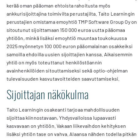
kerää oman pääoman ehtoista rahoitusta myös
ankkurisijoittajina toimivilta perustajilta. Taito Learningin
perustajien omistama emoyhtiö TMP Software Group Oy on
sitoutunut sijoittamaan 150 000 euroa uutta pääomaa
yhtiöön, minkä lisäksi emoyhtiö muuntaa toukokuussa
2025 myönnetyn 100 000 euron pääomalainan osakkeiksi
samoilla ehdoilla uusien sijoittajien kanssa. Aikaisemmin
yhtiö on myös toteuttanut henkilöstöannin
avainhenkilöiden sitouttamiseksi sekä optio-ohjelman
tulevaisuuden kasvutavoitteiden saavuttamiseksi.
Sijoittajan näkökulma
Taito Learningin osakeanti tarjoaa mahdollisuuden
sijoittaa kiinnostavaan, Yhdysvalloissa lupaavasti
kasvavaan on yhtiöön. Vakaan liikevaihdon kehityksen
lisäksi yhtiön tase on vahva. Alaansa nähden todella pitkän