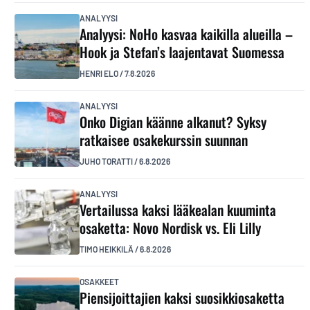
ANALYYSI
Analyysi: NoHo kasvaa kaikilla alueilla –
Hook ja Stefan’s laajentavat Suomessa
HENRI ELO
/
7.8.2026
ANALYYSI
Onko Digian käänne alkanut? Syksy
ratkaisee osakekurssin suunnan
JUHO TORATTI
/
6.8.2026
ANALYYSI
Vertailussa kaksi lääkealan kuuminta
osaketta: Novo Nordisk vs. Eli Lilly
TIMO HEIKKILÄ
/
6.8.2026
OSAKKEET
Piensijoittajien kaksi suosikkiosaketta