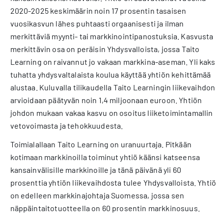
2020-2025 keskimäärin noin 17 prosentin tasaisen
vuosikasvun lähes puhtaasti orgaanisesti ja ilman
merkittäviä myynti- tai markkinointipanostuksia. Kasvusta
merkittävin osa on peräisin Yhdysvalloista, jossa Taito
Learning on raivannut jo vakaan markkina-aseman. Yli kaksi
tuhatta yhdysvaltalaista koulua käyttää yhtiön kehittämää
alustaa. Kuluvalla tilikaudella Taito Learningin liikevaihdon
arvioidaan päätyvän noin 1,4 miljoonaan euroon. Yhtiön
johdon mukaan vakaa kasvu on osoitus liiketoimintamallin
vetovoimasta ja tehokkuudesta.
Toimialallaan Taito Learning on uranuurtaja. Pitkään
kotimaan markkinoilla toiminut yhtiö käänsi katseensa
kansainvälisille markkinoille ja tänä päivänä yli 60
prosenttia yhtiön liikevaihdosta tulee Yhdysvalloista. Yhtiö
on edelleen markkinajohtaja Suomessa, jossa sen
näppäintaitotuotteella on 60 prosentin markkinosuus.