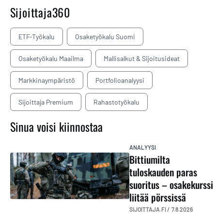
Sijoittaja360
ETF-Työkalu
Osaketyökalu Suomi
Osaketyökalu Maailma
Mallisalkut & Sijoitusideat
Markkinaympäristö
Portfolioanalyysi
Sijoittaja Premium
Rahastotyökalu
Sinua voisi kiinnostaa
ANALYYSI
Bittiumilta
tuloskauden paras
suoritus – osakekurssi
liitää pörssissä
SIJOITTAJA.FI /
7.8.2026