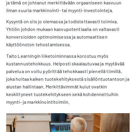
ja tämä on johtanut merkittävään orgaaniseen kasvuun
ilman suuria markkinointi- tai myynti-investointeja.
Kysyntä on siis jo olemassa ja todistettavasti toimiva.
Yhtiön johdon mukaan kasvupotentiaalia on valtavasti
konversioiden optimoimisessa ja automaattisen
käyttöönoton tehostamisessa.
Taito Learningin liiketoiminnassa korostuu myös
kustannustehokkuus. Helposti skaalautuvaa ja myytävää
palvelua on voitu pyörittää tehokkaasti pienellä tiimillä,
joka hoitaa kaiken tuotekehityksestä sisällöntuotantoon ja
alustan hallintaan. Merkittävimmät kulut ovatkin
keskittyneet tuotekehitykseen sekä kohdennettuihin
myynti- ja markkinointitoimiin.