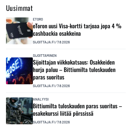
Uusimmat
ETORO
eToron uusi Visa-kortti tarjoaa jopa 4 %
cashbackia osakkeina
SIJOITTAJA.FI
/
7.8.2026
SIJOITTAMINEN
Sijoittajan viikkokatsaus: Osakkeiden
hurja paluu – Bittiumilta tuloskauden
paras suoritus
SIJOITTAJA.FI
/
7.8.2026
ANALYYSI
Bittiumilta tuloskauden paras suoritus –
osakekurssi liitää pörssissä
SIJOITTAJA.FI
/
7.8.2026