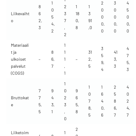
1
2
3
4
8
2
1
1
0
0
0
5
Liikevaiht
6
3
18
3
5
0
0
0
o
2,
7
0,
91
4,
0,
0,
0,
3
,
8
,0
2
0
0
0
2
Materiaali
1
3
4
t ja
8
1
31
41
5
7
ulkoiset
–
6,
1
–
2,
3,
9,
5,
palvelut
7
,
5
3
4
3
(COGS)
1
1
1
1
2
4
7
9
0
9
0
6
5
0
Bruttokat
7
4
2
6
7
4
8
2
e
5,
3,
3
5,
8,
0,
6,
4,
5
1
,
8
5
6
7
7
0
2
Liiketoim
1