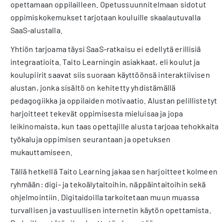
opettamaan oppilailleen. Opetussuunnitelmaan sidotut
oppimiskokemukset tarjotaan kouluille skaalautuvalla
SaaS-alustalla.
Yhtiön tarjoama täysi SaaS-ratkaisu ei edellytä erillisiä
integraatioita. Taito Learningin asiakkaat, eli koulut ja
koulupiirit saavat siis suoraan käyttöönsä interaktiivisen
alustan, jonka sisältö on kehitetty yhdistämällä
pedagogiikka ja oppilaiden motivaatio. Alustan pelillistetyt
harjoitteet tekevät oppimisesta mieluisaa ja jopa
leikinomaista, kun taas opettajille alusta tarjoaa tehokkaita
työkaluja oppimisen seurantaan ja opetuksen
mukauttamiseen.
Tällä hetkellä Taito Learning jakaa sen harjoitteet kolmeen
ryhmään: digi- ja tekoälytaitoihin, näppäintaitoihin sekä
ohjelmointiin. Digitaidoilla tarkoitetaan muun muassa
turvallisen ja vastuullisen internetin käytön opettamista.