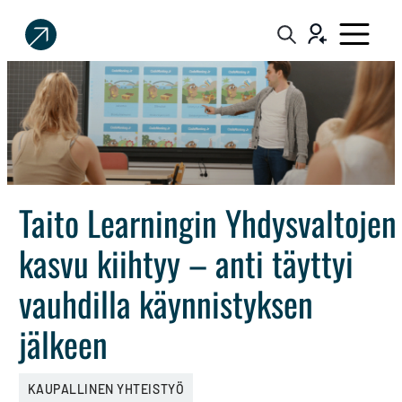
Sijoittaja.fi
Tee
parempia
sijoituspäätöksiä
Taito Learningin Yhdysvaltojen
kasvu kiihtyy – anti täyttyi
vauhdilla käynnistyksen
jälkeen
KAUPALLINEN YHTEISTYÖ