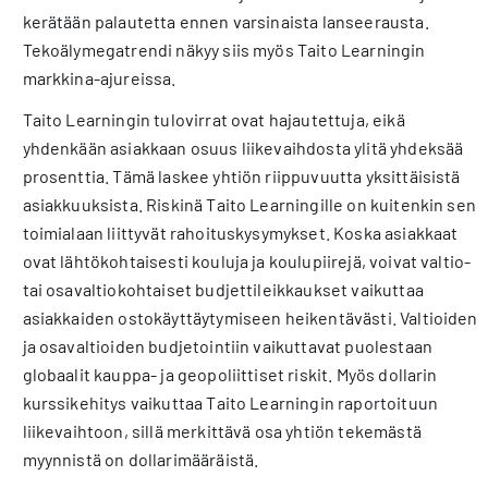
kerätään palautetta ennen varsinaista lanseerausta.
Tekoälymegatrendi näkyy siis myös Taito Learningin
markkina-ajureissa.
Taito Learningin tulovirrat ovat hajautettuja, eikä
yhdenkään asiakkaan osuus liikevaihdosta ylitä yhdeksää
prosenttia. Tämä laskee yhtiön riippuvuutta yksittäisistä
asiakkuuksista. Riskinä Taito Learningille on kuitenkin sen
toimialaan liittyvät rahoituskysymykset. Koska asiakkaat
ovat lähtökohtaisesti kouluja ja koulupiirejä, voivat valtio-
tai osavaltiokohtaiset budjettileikkaukset vaikuttaa
asiakkaiden ostokäyttäytymiseen heikentävästi. Valtioiden
ja osavaltioiden budjetointiin vaikuttavat puolestaan
globaalit kauppa- ja geopoliittiset riskit. Myös dollarin
kurssikehitys vaikuttaa Taito Learningin raportoituun
liikevaihtoon, sillä merkittävä osa yhtiön tekemästä
myynnistä on dollarimääräistä.