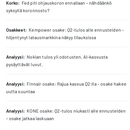
korko:
Fed piti ohjauskoron ennallaan – nähdäänkö
syksyllä koronnosto?
osakkeet:
Kempower osake: Q2-tulos alle ennusteiden –
hiljentynyt latausmarkkina näkyy tilauksissa
analyysi:
Nokian tulos yli odotusten. AI-kasvusta
pysäyttävät luvut.
analyysi:
Finnair osake: Rajua kasvua Q2:lla – osake hakee
uutta suuntaa
analyysi:
KONE osake: Q2-tulos niukasti alle ennusteiden
– osake jatkaa laskuaan