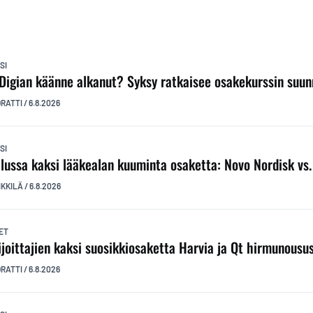
SI
Digian käänne alkanut? Syksy ratkaisee osakekurssin suu
ORATTI
/
6.8.2026
SI
ilussa kaksi lääkealan kuuminta osaketta: Novo Nordisk vs. E
IKKILÄ
/
6.8.2026
ET
ijoittajien kaksi suosikkiosaketta Harvia ja Qt hirmunousu
ORATTI
/
6.8.2026