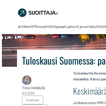
Sijoittaja.fi
Tee
parempia
Artikkelit
Pörssiyhtiöt
Oppaat
Laskurit ja vertailut
Osin
sijoituspäätöksiä
Tuloskausi Suomessa: pa
Tuloskautta Suomess
matalalla. Katso pa
Keskimääräi
Timo Heikkilä
9.5.2025
osakkeet
Julkaissuista OMX H