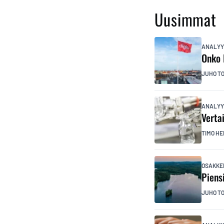
Uusimmat
ANALYY
Onko 
JUHO T
ANALYY
Verta
TIMO HE
OSAKKE
Piens
JUHO T