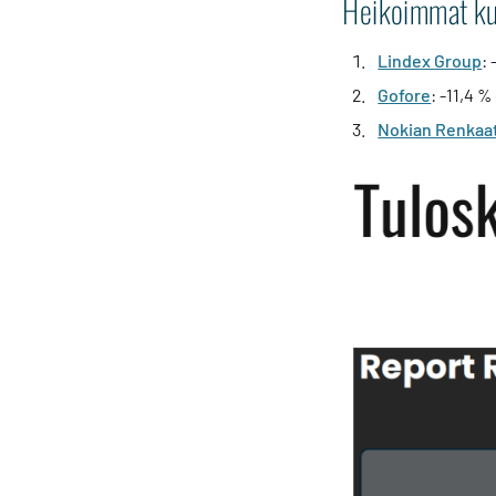
Heikoimmat kur
Lindex Group
: 
Gofore
: -11,4 %
Nokian Renkaa