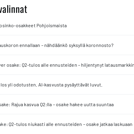
valinnat
 osinko-osakkeet Pohjoismaista
jauskoron ennallaan – nähdäänkö syksyllä koronnosto?
 osake: Q2-tulos alle ennusteiden – hiljentynyt latausmarkkin
los yli odotusten. AI-kasvusta pysäyttävät luvut.
sake: Rajua kasvua Q2:lla – osake hakee uutta suuntaa
e: Q2-tulos niukasti alle ennusteiden – osake jatkaa laskuaan