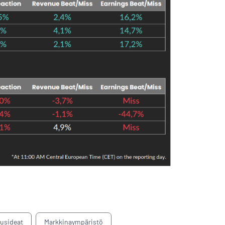
tusideat
Markkinaympäristö