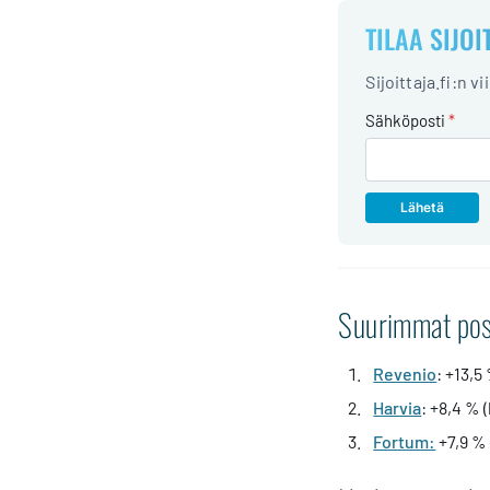
TILAA SIJOI
Sijoittaja.fi:n v
Sähköposti
*
Suurimmat posi
Revenio
: +13,5
Harvia
: +8,4 % 
Fortum:
+7,9 % 