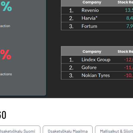
60
Osaketyökalu Suomi
Osaketyökalu Maailma
Mallisalkut & Sijoi