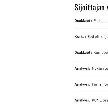
Sijoittajan 
osakkeet:
Parhaat
korko:
Fed piti oh
osakkeet:
Kempower
analyysi:
Nokian tu
analyysi:
Finnair o
analyysi:
KONE osak