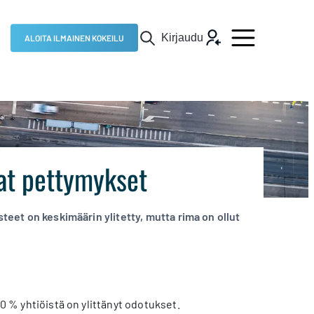
Kirjaudu
ALOITA ILMAINEN KOKEILU
at pettymykset
steet on keskimäärin ylitetty, mutta rima on ollut
0 % yhtiöistä on ylittänyt odotukset.