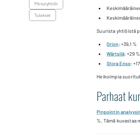
pörssiyhtiöt
Keskimääräinen 
tulokset
Keskimääräinen 
Suurista yhtiöistä 
Orion
: +39,1 %
Wärtsilä
: +29 
Stora Enso
: +1
Heikoimpia suorituk
Parhaat kur
Pinpointin analyysi
%. Tämä kuvastaa m