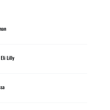
nnan
li Lilly
ssa