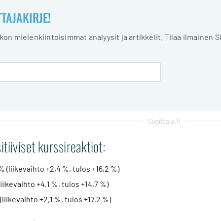
TTAJAKIRJE!
iikon mielenkiintoisimmat analyysit ja artikkelit. Tilaa ilmainen S
Sijoittaja.fi
tiiviset kurssireaktiot:
 % (liikevaihto +2,4 %, tulos +16,2 %)
(liikevaihto +4,1 %, tulos +14,7 %)
(liikevaihto +2,1 %, tulos +17,2 %)