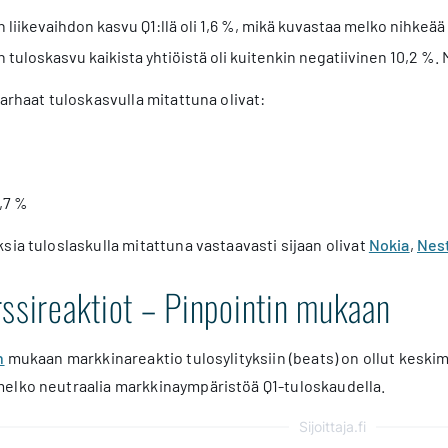
liikevaihdon kasvu Q1:llä oli 1,6 %, mikä kuvastaa melko nihkeää
tuloskasvu kaikista yhtiöistä oli kuitenkin negatiivinen 10,2 %. 
parhaat tuloskasvulla mitattuna olivat:
%
7,7 %
sia tuloslaskulla mitattuna vastaavasti sijaan olivat
Nokia
,
Nes
ssireaktiot – Pinpointin mukaan
n
mukaan markkinareaktio tulosylityksiin (beats) on ollut keskimä
elko neutraalia markkinaympäristöä Q1-tuloskaudella.
Sijoittaja.fi