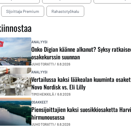
Sijoittaja Premium
Rahastotyökalu
kiinnostaa
ANALYYSI
Onko Digian käänne alkanut? Syksy ratkaise
osakekurssin suunnan
JUHO TORATTI /
6.8.2026
ANALYYSI
Vertailussa kaksi lääkealan kuuminta osaket
Novo Nordisk vs. Eli Lilly
TIMO HEIKKILÄ /
6.8.2026
OSAKKEET
Piensijoittajien kaksi suosikkiosaketta Harvi
hirmunousussa
JUHO TORATTI /
6.8.2026