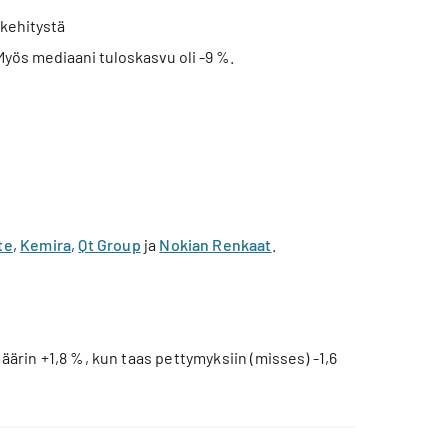
 kehitystä
Myös mediaani tuloskasvu oli -9 %.
te
,
Kemira
,
Qt Group
ja
Nokian Renkaat
.
ärin +1,8 %, kun taas pettymyksiin (misses) -1,6