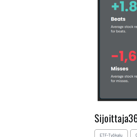
Sijoittaja3
ETF-Työkalu