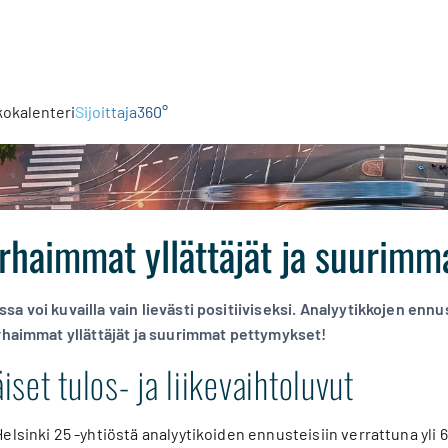
kokalenteri
Sijoittaja360°
rhaimmat yllättäjät ja suurimm
a voi kuvailla vain lievästi positiiviseksi. Analyytikkojen ennu
rhaimmat yllättäjät ja suurimmat pettymykset!
set tulos- ja liikevaihtoluvut
elsinki 25 -yhtiöstä analyytikoiden ennusteisiin verrattuna yli 6