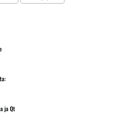
e
ta:
a ja Qt