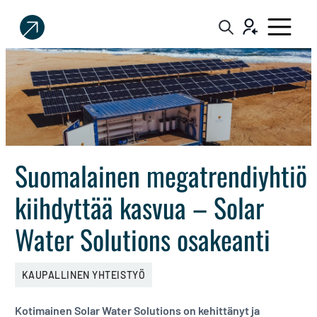
Sijoittaja.fi
Tee
parempia
sijoituspäätöksiä
Suomalainen megatrendiyhtiö
kiihdyttää kasvua – Solar
Water Solutions osakeanti
KAUPALLINEN YHTEISTYÖ
Kotimainen Solar Water Solutions on kehittänyt ja