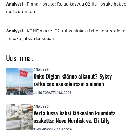
analyysi:
Finnair osake: Rajua kasvua Q2:lla – osake hakee
uutta suuntaa
analyysi:
KONE osake: Q2-tulos niukasti alle ennusteiden
– osake jatkaa laskuaan
Uusimmat
ANALYYSI
Onko Digian käänne alkanut? Syksy
ratkaisee osakekurssin suunnan
JUHO TORATTI
/
6.8.2026
ANALYYSI
Vertailussa kaksi lääkealan kuuminta
osaketta: Novo Nordisk vs. Eli Lilly
TIMO HEIKKILÄ
/
6.8.2026