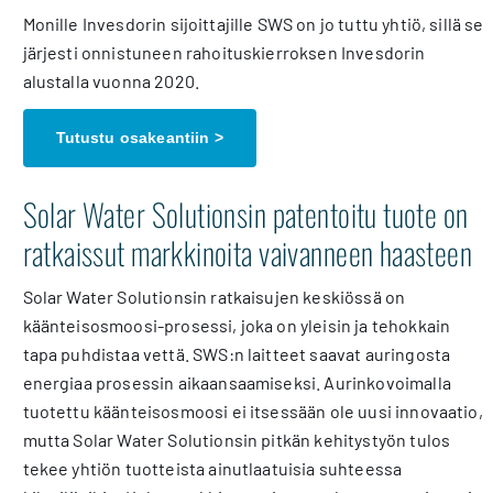
Monille Invesdorin sijoittajille SWS on jo tuttu yhtiö, sillä se
järjesti onnistuneen rahoituskierroksen Invesdorin
alustalla vuonna 2020.
Tutustu osakeantiin >
Solar Water Solutionsin patentoitu tuote on
ratkaissut markkinoita vaivanneen haasteen
Solar Water Solutionsin ratkaisujen keskiössä on
käänteisosmoosi-prosessi, joka on yleisin ja tehokkain
tapa puhdistaa vettä. SWS:n laitteet saavat auringosta
energiaa prosessin aikaansaamiseksi. Aurinkovoimalla
tuotettu käänteisosmoosi ei itsessään ole uusi innovaatio,
mutta Solar Water Solutionsin pitkän kehitystyön tulos
tekee yhtiön tuotteista ainutlaatuisia suhteessa