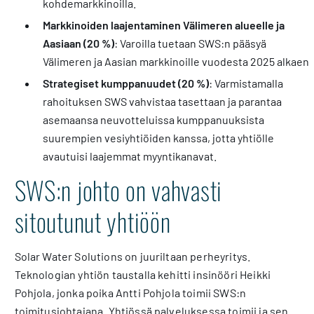
kohdemarkkinoilla.
Markkinoiden laajentaminen Välimeren alueelle ja
Aasiaan (20 %)
: Varoilla tuetaan SWS:n pääsyä
Välimeren ja Aasian markkinoille vuodesta 2025 alkaen.
Strategiset kumppanuudet (20 %)
: Varmistamalla
rahoituksen SWS vahvistaa tasettaan ja parantaa
asemaansa neuvotteluissa kumppanuuksista
suurempien vesiyhtiöiden kanssa, jotta yhtiölle
avautuisi laajemmat myyntikanavat.
SWS:n johto on vahvasti
sitoutunut yhtiöön
Solar Water Solutions on juuriltaan perheyritys.
Teknologian yhtiön taustalla kehitti insinööri Heikki
Pohjola, jonka poika Antti Pohjola toimii SWS:n
toimitusjohtajana. Yhtiössä palveluksessa toimii ja sen