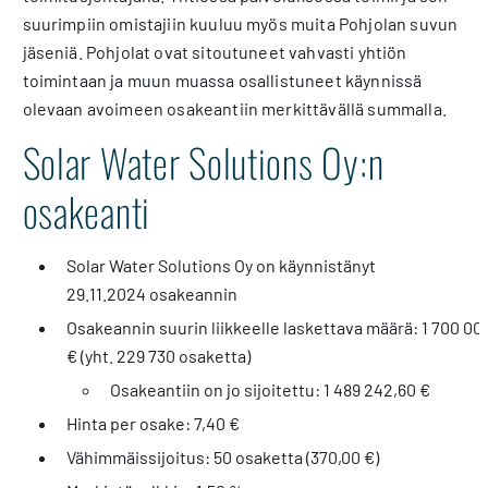
suurimpiin omistajiin kuuluu myös muita Pohjolan suvun
jäseniä. Pohjolat ovat sitoutuneet vahvasti yhtiön
toimintaan ja muun muassa osallistuneet käynnissä
olevaan avoimeen osakeantiin merkittävällä summalla.
Solar Water Solutions Oy:n
osakeanti
Solar Water Solutions Oy on käynnistänyt
29.11.2024 osakeannin
Osakeannin suurin liikkeelle laskettava määrä: 1 700 00
€ (yht. 229 730 osaketta)
Osakeantiin on jo sijoitettu: 1 489 242,60 €
Hinta per osake: 7,40 €
Vähimmäissijoitus: 50 osaketta (370,00 €)