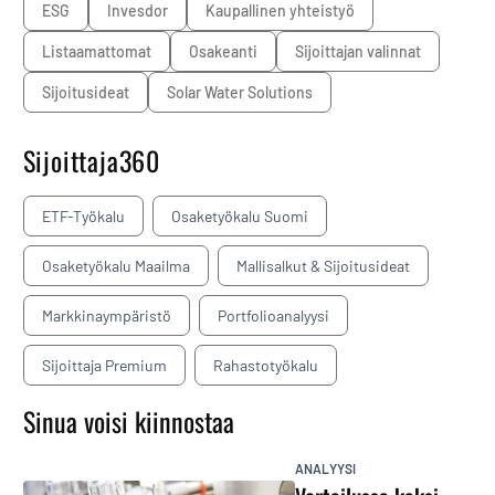
ESG
Invesdor
Kaupallinen yhteistyö
listaamattomat
osakeanti
sijoittajan valinnat
sijoitusideat
Solar Water Solutions
Sijoittaja360
ETF-Työkalu
Osaketyökalu Suomi
Osaketyökalu Maailma
Mallisalkut & Sijoitusideat
Markkinaympäristö
Portfolioanalyysi
Sijoittaja Premium
Rahastotyökalu
Sinua voisi kiinnostaa
ANALYYSI