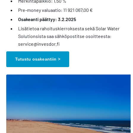
Merkintäpalkkio: 1,50 %
Pre-money valuaatio: 11 921 067,00 €
Osakeanti päättyy: 3.2.2025
Lisätietoa rahoituskierroksesta sekä Solar Water
Solutionsista saa sähköpostitse osoitteesta:
service@invesdor.fi
Tutustu osakeantiin >