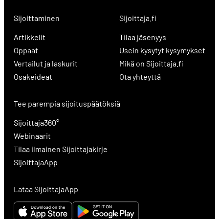
Sijoittaminen
Sijoittaja.fi
Artikkelit
Tilaa jäsenyys
Oppaat
Usein kysytyt kysymykset
Vertailut ja laskurit
Mikä on Sijoittaja.fi
Osakeideat
Ota yhteyttä
Tee parempia sijoituspäätöksiä
Sijoittaja360°
Webinaarit
Tilaa ilmainen Sijoittajakirje
SijoittajaApp
Lataa SijoittajaApp