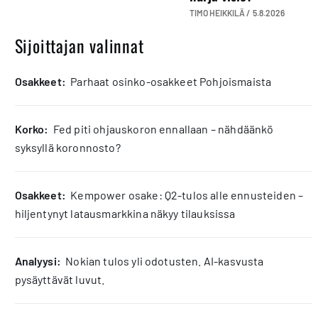
TIMO HEIKKILÄ /
5.8.2026
Sijoittajan valinnat
osakkeet:
Parhaat osinko-osakkeet Pohjoismaista
korko:
Fed piti ohjauskoron ennallaan – nähdäänkö
syksyllä koronnosto?
osakkeet:
Kempower osake: Q2-tulos alle ennusteiden –
hiljentynyt latausmarkkina näkyy tilauksissa
analyysi:
Nokian tulos yli odotusten. AI-kasvusta
pysäyttävät luvut.