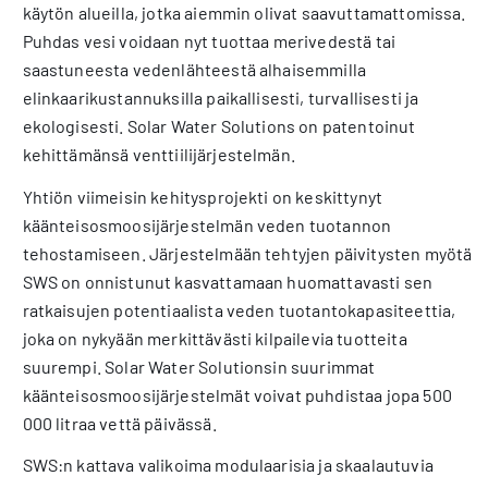
käytön alueilla, jotka aiemmin olivat saavuttamattomissa.
Puhdas vesi voidaan nyt tuottaa merivedestä tai
saastuneesta vedenlähteestä alhaisemmilla
elinkaarikustannuksilla paikallisesti, turvallisesti ja
ekologisesti. Solar Water Solutions on patentoinut
kehittämänsä venttiilijärjestelmän.
Yhtiön viimeisin kehitysprojekti on keskittynyt
käänteisosmoosijärjestelmän veden tuotannon
tehostamiseen. Järjestelmään tehtyjen päivitysten myötä
SWS on onnistunut kasvattamaan huomattavasti sen
ratkaisujen potentiaalista veden tuotantokapasiteettia,
joka on nykyään merkittävästi kilpailevia tuotteita
suurempi. Solar Water Solutionsin suurimmat
käänteisosmoosijärjestelmät voivat puhdistaa jopa 500
000 litraa vettä päivässä.
SWS:n kattava valikoima modulaarisia ja skaalautuvia