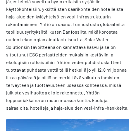
järjestelmiä soveltuu hyvin erilaisiin syrjäisiin
käyttökohteisiin, yksittäisten saarikohteiden hotelleista
haja-alueiden kyläyhteisöjen vesi-infrastruktuurin
rakentamiseen. Yhtiö on saanut tunnustusta globaaleilta
teollisuusyrityksiltä, kuten Danfossilta, mikä korostaa
uuden teknologian ainutlaatuisuutta. Solar Water
Solutionsin tavoitteena on kannattava kasvu ja se on
sitoutunut ESG periaatteiden mukaisiin kestäviin ja
ekologisiin ratkaisuihin. Yhtiön vedenpuhdistuslaitteet
tuottavat puhdasta vettä tällä hetkellä jo yli 12,8 miljoonaa
litraa päivässä ja niillä on merkittävä vaikutus ihmisten
terveyteen ja tuottavuuteen useassa kohteessa, missä
julkista vesihuoltoa ei ole rakennettu. Yhtiön
loppuasiakkaina on muun muassa kuntia, kouluja,
sairaaloita, hotelleja ja haja-alueiden vesi-infra -hankkeita.