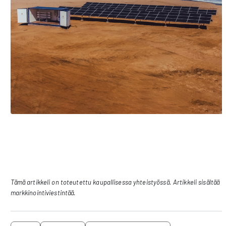
Tämä artikkeli on toteutettu kaupallisessa yhteistyössä. Artikkeli sisältää
markkinointiviestintää.