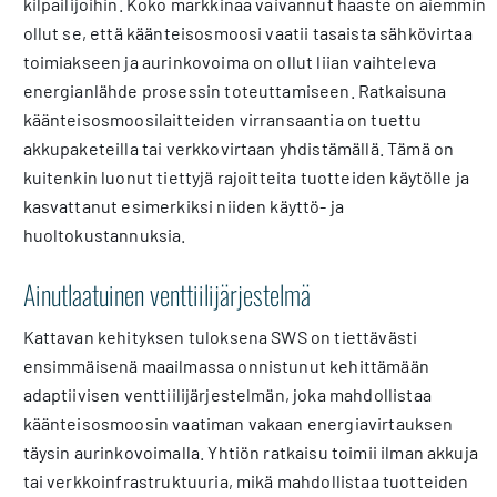
kilpailijoihin. Koko markkinaa vaivannut haaste on aiemmin
ollut se, että käänteisosmoosi vaatii tasaista sähkövirtaa
toimiakseen ja aurinkovoima on ollut liian vaihteleva
energianlähde prosessin toteuttamiseen. Ratkaisuna
käänteisosmoosilaitteiden virransaantia on tuettu
akkupaketeilla tai verkkovirtaan yhdistämällä. Tämä on
kuitenkin luonut tiettyjä rajoitteita tuotteiden käytölle ja
kasvattanut esimerkiksi niiden käyttö- ja
huoltokustannuksia.
Ainutlaatuinen venttiilijärjestelmä
Kattavan kehityksen tuloksena SWS on tiettävästi
ensimmäisenä maailmassa onnistunut kehittämään
adaptiivisen venttiilijärjestelmän, joka mahdollistaa
käänteisosmoosin vaatiman vakaan energiavirtauksen
täysin aurinkovoimalla. Yhtiön ratkaisu toimii ilman akkuja
tai verkkoinfrastruktuuria, mikä mahdollistaa tuotteiden