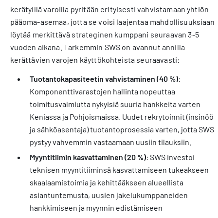
kerätyillä varoilla pyritään erityisesti vahvistamaan yhtiön
pääoma-asemaa, jotta se voisi laajentaa mahdollisuuksiaan
löytää merkittävä strateginen kumppani seuraavan 3-5
vuoden aikana. Tarkemmin SWS on avannut annilla
kerättävien varojen käyttökohteista seuraavasti:
Tuotantokapasiteetin vahvistaminen (40 %)
:
Komponenttivarastojen hallinta nopeuttaa
toimitusvalmiutta nykyisiä suuria hankkeita varten
Keniassa ja Pohjoismaissa. Uudet rekrytoinnit (insinöör
ja sähköasentaja) tuotantoprosessia varten, jotta SWS
pystyy vahvemmin vastaamaan uusiin tilauksiin.
Myyntitiimin kasvattaminen (20 %)
: SWS investoi
teknisen myyntitiiminsä kasvattamiseen tukeakseen
skaalaamistoimia ja kehittääkseen alueellista
asiantuntemusta, uusien jakelukumppaneiden
hankkimiseen ja myynnin edistämiseen