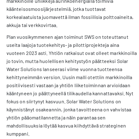
markkinoille uniikkeja aurinkoenergialla toimivia
käänteisosmoosijärjestelmiä, jotka tuottavat
korkealaatuista juomavettä ilman fossiilisia polttoaineita,
akkuja tai verkkovirtaa.
Pian vuosikymmenen ajan toiminut SWS on toteuttanut
useita laajoja tuotekehitys- ja pilottiprojekteja aina
vuoteen 2023 asti. Yhtiön ratkaisut ovat olleet markkinoilla
jo tovin, mutta huolellisen kehitystyön päätteeksi Solar
Water Solutions lanseerasi viime vuonna tuotteensa
kehittyneimmän version. Uusin malli otettiin markkinoilla
positiivisesti vastaan ja yhtiön liiketoiminnan arvioidaan
kääntyneen jo päättyneellä tilikaudella kannattavaksi. Nyt
fokus on siirtynyt kasvuun. Solar Water Solutions on
käynnistänyt osakeannin, jonka tavoitteena on vahvistaa
yhtiön pääomatilannetta ja näin parantaa sen
mahdollisuuksia löytää kasvua kiihdyttävä strateginen
kumppani.