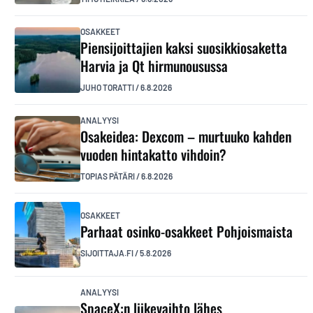
OSAKKEET
Piensijoittajien kaksi suosikkiosaketta
Harvia ja Qt hirmunousussa
JUHO TORATTI
/
6.8.2026
ANALYYSI
Osakeidea: Dexcom – murtuuko kahden
vuoden hintakatto vihdoin?
TOPIAS PÄTÄRI
/
6.8.2026
OSAKKEET
Parhaat osinko-osakkeet Pohjoismaista
SIJOITTAJA.FI
/
5.8.2026
ANALYYSI
SpaceX:n liikevaihto lähes