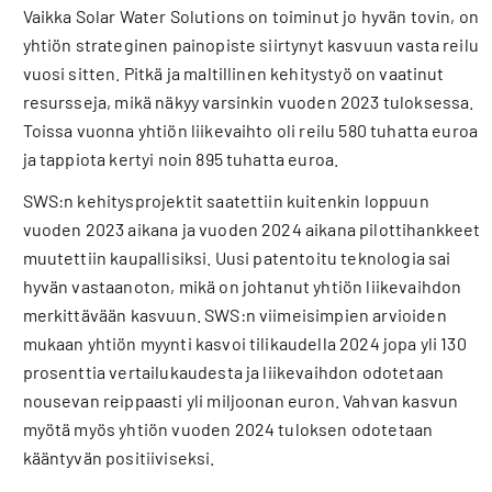
Vaikka Solar Water Solutions on toiminut jo hyvän tovin, on
yhtiön strateginen painopiste siirtynyt kasvuun vasta reilu
vuosi sitten. Pitkä ja maltillinen kehitystyö on vaatinut
resursseja, mikä näkyy varsinkin vuoden 2023 tuloksessa.
Toissa vuonna yhtiön liikevaihto oli reilu 580 tuhatta euroa
ja tappiota kertyi noin 895 tuhatta euroa.
SWS:n kehitysprojektit saatettiin kuitenkin loppuun
vuoden 2023 aikana ja vuoden 2024 aikana pilottihankkeet
muutettiin kaupallisiksi. Uusi patentoitu teknologia sai
hyvän vastaanoton, mikä on johtanut yhtiön liikevaihdon
merkittävään kasvuun. SWS:n viimeisimpien arvioiden
mukaan yhtiön myynti kasvoi tilikaudella 2024 jopa yli 130
prosenttia vertailukaudesta ja liikevaihdon odotetaan
nousevan reippaasti yli miljoonan euron. Vahvan kasvun
myötä myös yhtiön vuoden 2024 tuloksen odotetaan
kääntyvän positiiviseksi.