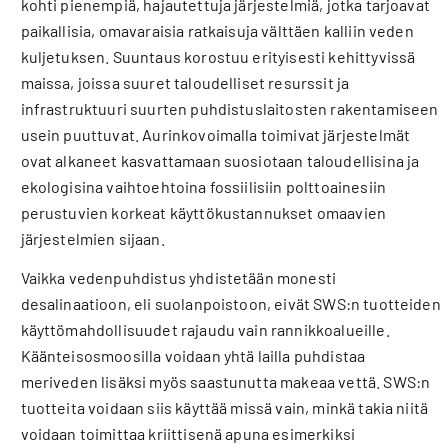
kohti pienempiä, hajautettuja järjestelmiä, jotka tarjoavat
paikallisia, omavaraisia ratkaisuja välttäen kalliin veden
kuljetuksen. Suuntaus korostuu erityisesti kehittyvissä
maissa, joissa suuret taloudelliset resurssit ja
infrastruktuuri suurten puhdistuslaitosten rakentamiseen
usein puuttuvat. Aurinkovoimalla toimivat järjestelmät
ovat alkaneet kasvattamaan suosiotaan taloudellisina ja
ekologisina vaihtoehtoina fossiilisiin polttoainesiin
perustuvien korkeat käyttökustannukset omaavien
järjestelmien sijaan.
Vaikka vedenpuhdistus yhdistetään monesti
desalinaatioon, eli suolanpoistoon, eivät SWS:n tuotteiden
käyttömahdollisuudet rajaudu vain rannikkoalueille.
Käänteisosmoosilla voidaan yhtä lailla puhdistaa
meriveden lisäksi myös saastunutta makeaa vettä. SWS:n
tuotteita voidaan siis käyttää missä vain, minkä takia niitä
voidaan toimittaa kriittisenä apuna esimerkiksi