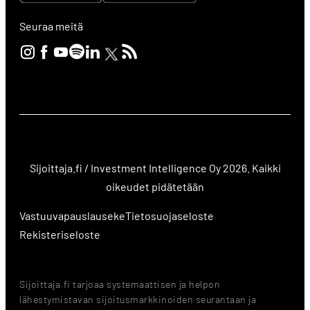
Seuraa meitä
Sijoittaja.fi / Investment Intelligence Oy 2026. Kaikki
oikeudet pidätetään
Vastuuvapauslauseke
Tietosuojaseloste
Rekisteriseloste
Sijoittaja.fi tarjoaa systemaattisen ja helpon
lähestymistavan sijoitusmarkkinoiden seurantaan ja