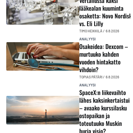
Vertailussa kaksi
lääkealan kuuminta
osaketta: Novo Nordisk
vs. Eli Lilly
TIMO HEIKKILÄ /
6.8.2026
ANALYYSI
Osakeidea: Dexcom –
murtuuko kahden
vuoden hintakatto
vihdoin?
TOPIAS PÄTÄRI /
6.8.2026
ANALYYSI
SpaceX:n liikevaihto
lähes kaksinkertaistui
– avaako kurssilasku
ostopaikan ja
toteutuuko Muskin
hurja visio?