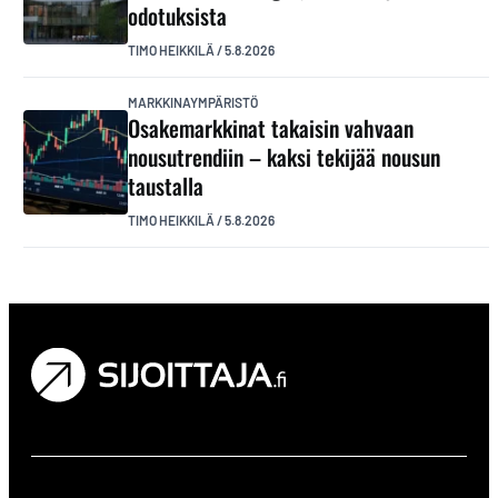
odotuksista
TIMO HEIKKILÄ
/
5.8.2026
MARKKINAYMPÄRISTÖ
Osakemarkkinat takaisin vahvaan
nousutrendiin – kaksi tekijää nousun
taustalla
TIMO HEIKKILÄ
/
5.8.2026