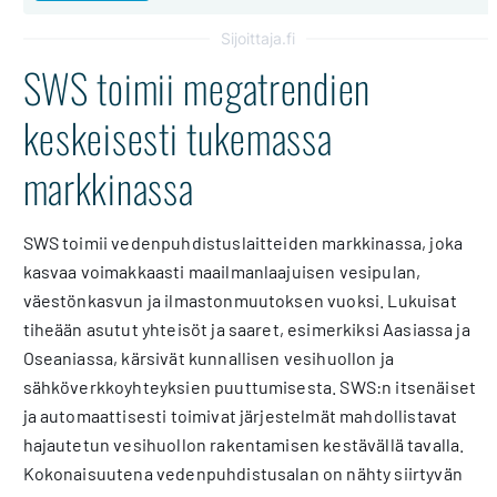
Sijoittaja.fi
SWS toimii megatrendien
keskeisesti tukemassa
markkinassa
SWS toimii vedenpuhdistuslaitteiden markkinassa, joka
kasvaa voimakkaasti maailmanlaajuisen vesipulan,
väestönkasvun ja ilmastonmuutoksen vuoksi. Lukuisat
tiheään asutut yhteisöt ja saaret, esimerkiksi Aasiassa ja
Oseaniassa, kärsivät kunnallisen vesihuollon ja
sähköverkkoyhteyksien puuttumisesta. SWS:n itsenäiset
ja automaattisesti toimivat järjestelmät mahdollistavat
hajautetun vesihuollon rakentamisen kestävällä tavalla.
Kokonaisuutena vedenpuhdistusalan on nähty siirtyvän