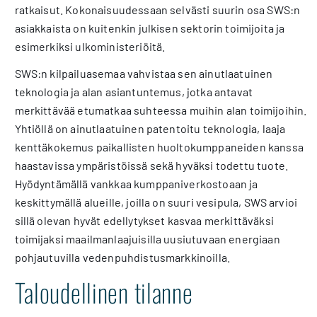
ratkaisut. Kokonaisuudessaan selvästi suurin osa SWS:n
asiakkaista on kuitenkin julkisen sektorin toimijoita ja
esimerkiksi ulkoministeriöitä.
SWS:n kilpailuasemaa vahvistaa sen ainutlaatuinen
teknologia ja alan asiantuntemus, jotka antavat
merkittävää etumatkaa suhteessa muihin alan toimijoihin.
Yhtiöllä on ainutlaatuinen patentoitu teknologia, laaja
kenttäkokemus paikallisten huoltokumppaneiden kanssa
haastavissa ympäristöissä sekä hyväksi todettu tuote.
Hyödyntämällä vankkaa kumppaniverkostoaan ja
keskittymällä alueille, joilla on suuri vesipula, SWS arvioi
sillä olevan hyvät edellytykset kasvaa merkittäväksi
toimijaksi maailmanlaajuisilla uusiutuvaan energiaan
pohjautuvilla vedenpuhdistusmarkkinoilla.
Taloudellinen tilanne