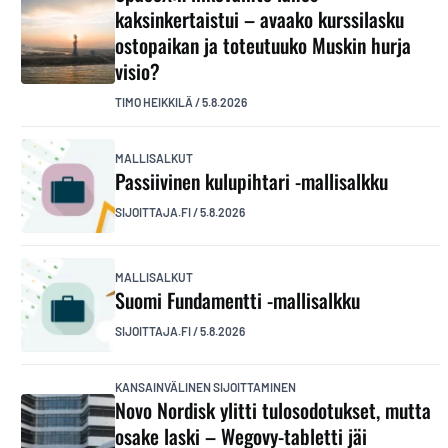
kaksinkertaistui – avaako kurssilasku
ostopaikan ja toteutuuko Muskin hurja
visio?
TIMO HEIKKILÄ
/
5.8.2026
MALLISALKUT
Passiivinen kulupihtari -mallisalkku
SIJOITTAJA.FI
/
5.8.2026
MALLISALKUT
Suomi Fundamentti -mallisalkku
SIJOITTAJA.FI
/
5.8.2026
KANSAINVÄLINEN SIJOITTAMINEN
Novo Nordisk ylitti tulosodotukset, mutta
osake laski – Wegovy-tabletti jäi