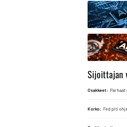
Sijoittajan 
osakkeet:
Parhaat
korko:
Fed piti oh