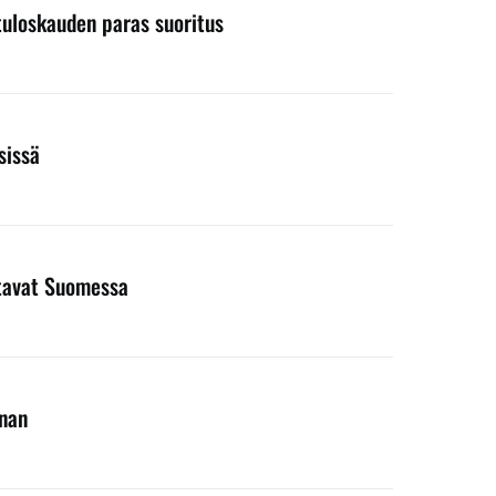
 tuloskauden paras suoritus
sissä
entavat Suomessa
nnan