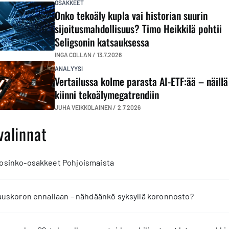
OSAKKEET
Onko tekoäly kupla vai historian suurin
sijoitusmahdollisuus? Timo Heikkilä pohtii
Seligsonin katsauksessa
INGA COLLAN /
13.7.2026
ANALYYSI
Vertailussa kolme parasta AI-ETF:ää – näill
kiinni tekoälymegatrendiin
JUHA VEIKKOLAINEN /
2.7.2026
valinnat
 osinko-osakkeet Pohjoismaista
jauskoron ennallaan – nähdäänkö syksyllä koronnosto?