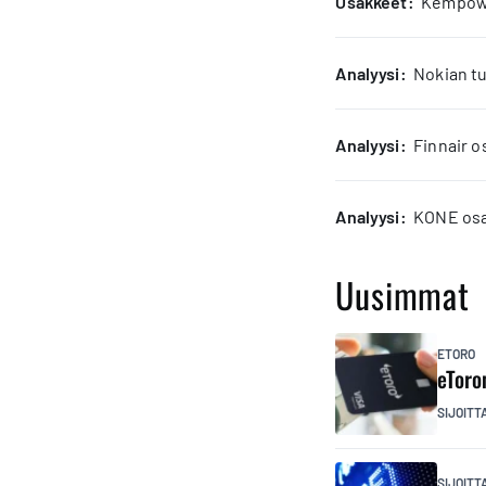
osakkeet:
Kempower
analyysi:
Nokian tu
analyysi:
Finnair o
analyysi:
KONE osak
Uusimmat
ETORO
eToro
SIJOITT
SIJOIT