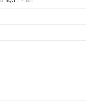
a näkyy tilauksissa