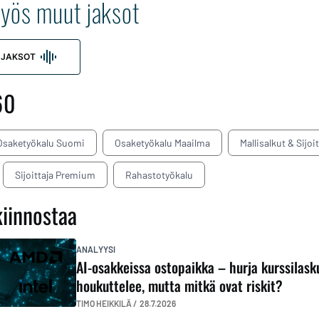
yös muut jaksot
 JAKSOT
60
Osaketyökalu Suomi
Osaketyökalu Maailma
Mallisalkut & Sijoi
Sijoittaja Premium
Rahastotyökalu
kiinnostaa
ANALYYSI
AI-osakkeissa ostopaikka – hurja kurssilask
houkuttelee, mutta mitkä ovat riskit?
TIMO HEIKKILÄ /
28.7.2026