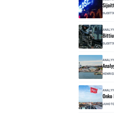
Sijoi
SIJOITT
ANALYY
Bitti
SIJOITT
ANALYY
Analy
HENRI E
ANALYY
Onko 
JUHO T