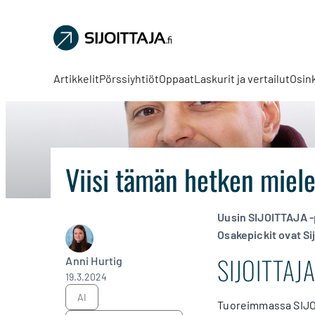
Sijoittaja.fi
Tee
parempia
Artikkelit
Pörssiyhtiöt
Oppaat
Laskurit ja vertailut
Osin
sijoituspäätöksiä
Viisi tämän hetken miele
Uusin SIJOITTAJA -p
Osakepickit ovat Sij
SIJOITTAJA
Anni Hurtig
19.3.2024
AI
Tuoreimmassa SIJO