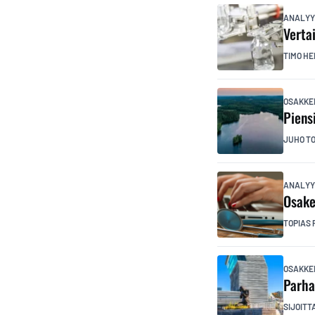
ANALYY
Verta
TIMO HE
OSAKKE
Piens
JUHO T
ANALYY
Osake
TOPIAS 
OSAKKE
Parha
SIJOITT