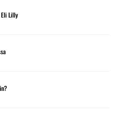
li Lilly
ssa
in?