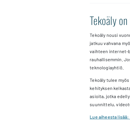
Tekoäly on
Tekoäly nousi vuonn
jatkuu vahvana myö
vaihteen internet-
rauhallisemmin. Jo
teknologiayhtiö.
Tekoäly tulee myös
kehityksen kelkasta
asioita, jotka edel
suunnittelu, videot
Lue aiheesta lisää