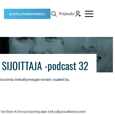
Kirjaudu
ALOITA ILMAINEN KOKEILU
– SIJOITTAJA -podcast 32
ntoisinta tekoälymegatrendin osaketta.
 hetken kiinnostavimpaan tekoälyosakkeeseen