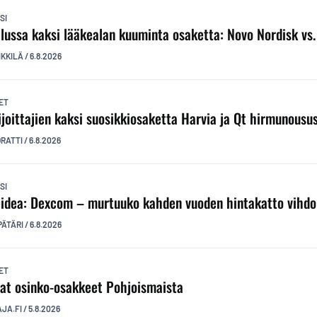
SI
ilussa kaksi lääkealan kuuminta osaketta: Novo Nordisk vs. E
IKKILÄ
/
6.8.2026
ET
ijoittajien kaksi suosikkiosaketta Harvia ja Qt hirmunousu
ORATTI
/
6.8.2026
SI
idea: Dexcom – murtuuko kahden vuoden hintakatto vihdo
PÄTÄRI
/
6.8.2026
ET
at osinko-osakkeet Pohjoismaista
AJA.FI
/
5.8.2026