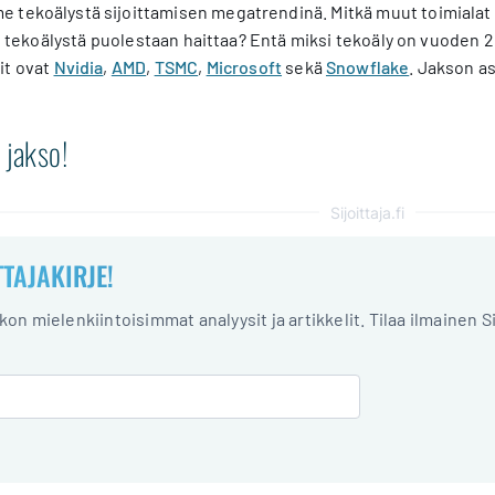
 tekoälystä sijoittamisen megatrendinä. Mitkä muut toimialat 
lle tekoälystä puolestaan haittaa? Entä miksi tekoäly on vuode
it ovat
Nvidia
,
AMD
,
TSMC
,
Microsoft
sekä
Snowflake
. Jakson as
 jakso!
Sijoittaja.fi
TTAJAKIRJE!
iikon mielenkiintoisimmat analyysit ja artikkelit. Tilaa ilmainen S