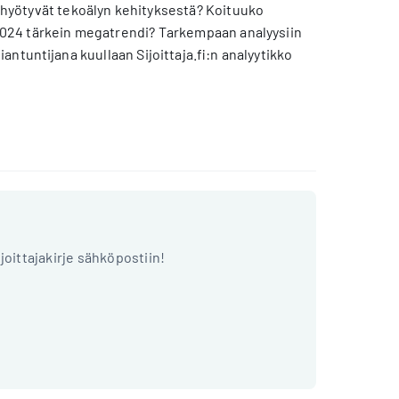
hyötyvät tekoälyn kehityksestä? Koituuko
n 2024 tärkein megatrendi? Tarkempaan analyysiin
iantuntijana kuullaan Sijoittaja.fi:n analyytikko
ijoittajakirje sähköpostiin!