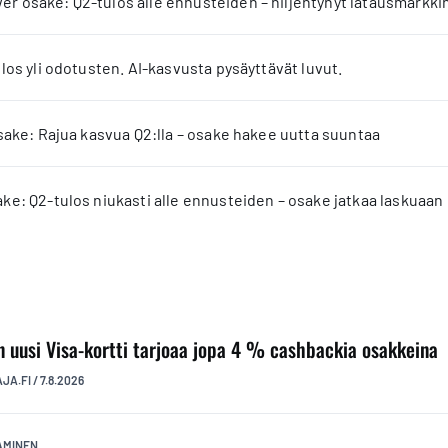
 osake: Q2-tulos alle ennusteiden – hiljentynyt latausmarkkin
los yli odotusten. AI-kasvusta pysäyttävät luvut.
sake: Rajua kasvua Q2:lla – osake hakee uutta suuntaa
e: Q2-tulos niukasti alle ennusteiden – osake jatkaa laskuaan
n uusi Visa-kortti tarjoaa jopa 4 % cashbackia osakkeina
AJA.FI
/
7.8.2026
TAMINEN