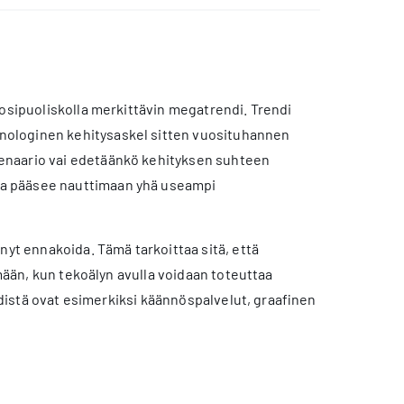
uosipuoliskolla merkittävin megatrendi. Trendi
nologinen kehitysaskel sitten vuosituhannen
enaario vai edetäänkö kehityksen suhteen
ta pääsee nauttimaan yhä useampi
t ennakoida. Tämä tarkoittaa sitä, että
imään, kun tekoälyn avulla voidaan toteuttaa
endistä ovat esimerkiksi käännöspalvelut, graafinen