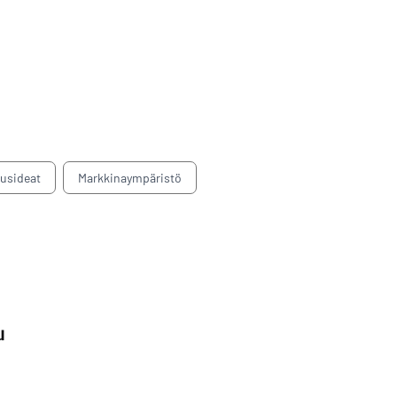
tusideat
Markkinaympäristö
u