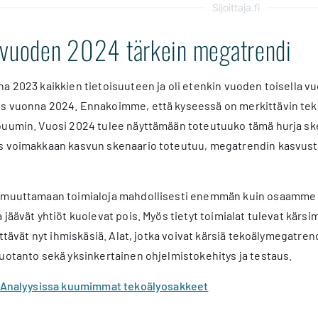
Sijoittaja.fi
 vuoden 2024 tärkein megatrendi
a 2023 kaikkien tietoisuuteen ja oli etenkin vuoden toisella v
s vuonna 2024. Ennakoimme, että kyseessä on merkittävin tek
buumin. Vuosi 2024 tulee näyttämään toteutuuko tämä hurja sk
s voimakkaan kasvun skenaario toteutuu, megatrendin kasvus
 muuttamaan toimialoja mahdollisesti enemmän kuin osaamme ny
 jäävät yhtiöt kuolevat pois. Myös tietyt toimialat tulevat kärs
lyttävät nyt ihmiskäsiä. Alat, jotka voivat kärsiä tekoälymegatr
uotanto sekä yksinkertainen ohjelmistokehitys ja testaus.
: Analyysissa kuumimmat tekoälyosakkeet