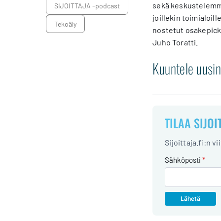
sekä keskustelemme
SIJOITTAJA -podcast
joillekin toimialoi
Tekoäly
nostetut osakepick
Juho Toratti.
Kuuntele uusin
TILAA SIJOI
Sijoittaja.fi:n v
Sähköposti
*