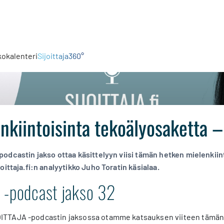
kokalenteri
Sijoittaja360°
nkiintoisinta tekoälyosaketta 
odcastin jakso ottaa käsittelyyn viisi tämän hetken mielenkii
oittaja.fi:n analyytikko Juho Toratin käsialaa.
 -podcast jakso 32
ITTAJA -podcastin jaksossa otamme katsauksen viiteen tämän