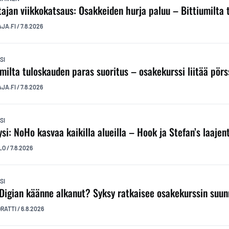
ttajan viikkokatsaus: Osakkeiden hurja paluu – Bittiumilta
AJA.FI
/
7.8.2026
SI
umilta tuloskauden paras suoritus – osakekurssi liitää pörs
AJA.FI
/
7.8.2026
SI
ysi: NoHo kasvaa kaikilla alueilla – Hook ja Stefan’s laaj
LO
/
7.8.2026
SI
Digian käänne alkanut? Syksy ratkaisee osakekurssin suu
ORATTI
/
6.8.2026