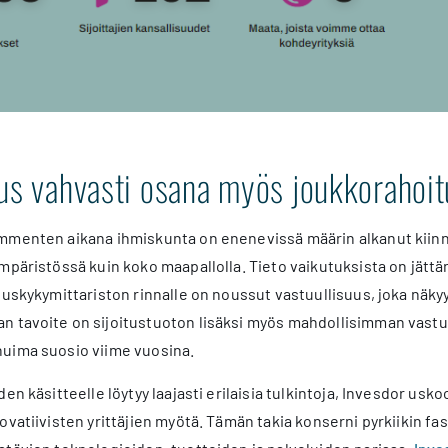
uus vahvasti osana myös joukkorahoit
mmenten aikana ihmiskunta on enenevissä määrin alkanut kiinn
mpäristössä kuin koko maapallolla. Tieto vaikutuksista on jättän
tuskykymittariston rinnalle on noussut vastuullisuus, joka näkyy
an tavoite on sijoitustuoton lisäksi myös mahdollisimman vastu
huima suosio viime vuosina.
en käsitteelle löytyy laajasti erilaisia tulkintoja, Invesdor usk
ovatiivisten yrittäjien myötä. Tämän takia konserni pyrkiikin fa