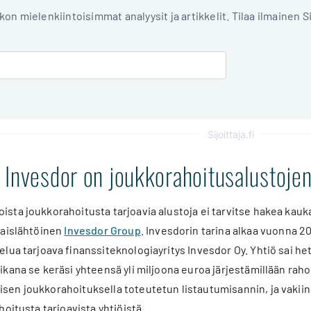
iikon mielenkiintoisimmat analyysit ja artikkelit. Tilaa ilmainen S
Sijoittaja.fi
 Invesdor on joukkorahoitusalustojen
ta joukkorahoitusta tarjoavia alustoja ei tarvitse hakea kaukaa
laislähtöinen
Invesdor Group
. Invesdorin tarina alkaa vuonna 2
lua tarjoava finanssiteknologiayritys Invesdor Oy. Yhtiö sai he
kana se keräsi yhteensä yli miljoona euroa järjestämillään rahoi
en joukkorahoituksella toteutetun listautumisannin, ja vaki
hoitusta tarjoavista yhtiöistä.