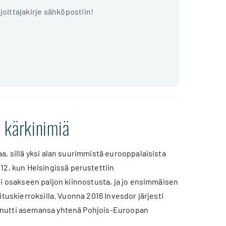
ijoittajakirje sähköpostiin!
 kärkinimiä
, sillä yksi alan suurimmistä eurooppalaisista
012, kun Helsingissä perustettiin
ti osakseen paljon kiinnostusta, ja jo ensimmäisen
tuskierroksilla. Vuonna 2016 Invesdor järjesti
innutti asemansa yhtenä Pohjois-Euroopan