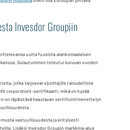
sdorin missiona
onkin olla Euroopan johtava
sta Invesdor Groupiin
nnittelevansa uutta fuusiota alankomaalaisen
n kanssa. Sulautuminen toteutui kuluvan vuoden
ita, jotka tarjoavat sijoittajille taloudellista
fit corporation
) -sertifikaatti, mikä on hyvää
sen on läpäistävä haastavan sertifiointimenettelyn
tuullisuudesta.
usta vastuullisuudesta ja erityisesti
hteilla. Lisäksi Invesdor Groupin markkina-alue