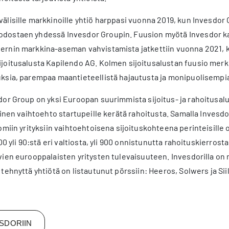
lisille markkinoille yhtiö harppasi vuonna 2019, kun Invesdor O
ostaen yhdessä Invesdor Groupin. Fuusion myötä Invesdor kat
rnin markkina-aseman vahvistamista jatkettiin vuonna 2021, ku
joitusalusta Kapilendo AG. Kolmen sijoitusalustan fuusio merkit
ksia, parempaa maantieteellistä hajautusta ja monipuolisempia 
or Group on yksi Euroopan suurimmista sijoitus- ja rahoitusalus
oinen vaihtoehto startupeille kerätä rahoitusta. Samalla Invesdor
omiin yrityksiin vaihtoehtoisena sijoituskohteena perinteisille o
00 yli 90:stä eri valtiosta, yli 900 onnistunutta rahoituskierrosta 
ien eurooppalaisten yritysten tulevaisuuteen. Invesdorilla on 
tehnyttä yhtiötä on listautunut pörssiin: Heeros, Solwers ja Sii
SDORIIN