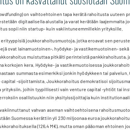
owdfunding
) on vaihtoehtoinen tapa kerätä rahoitusta uuteen proje
estetään digitaalisella alustalla ja varat kerätään laajemmalta j
tus sopii niin startup- kuin vakiintuneemmillekin yrityksille.
 erityyppisiä joukkorahoitusmuotoja, jotka eroavat sen peruste
ejä ovat lainamuotoinen-, hyödyke- ja vastikemuotoinen- sek
korahoitus muistuttaa pitkälti perinteistä pankkirahoitusta, ja
 korkojen kera. Hyödyke- ja vastikemuotoisessa joukkorahoituk
tamastaan summasta esimerkiksi jonkin hyödykkeen tai palvelun
capital -sijoittamista. Joukkorahoitus demokratisoi sijoitusmahd
 yrityksiin, joihin tyypillisesti vain venture capital -yhtiöt tai i
roksiin osallistuukin niin yksityissijoittajia kuin institutionaalis
vakiinnuttanut vahvan aseman vaihtoehtoisena rahoitusmuoto
tään Suomessa kerättiin yli 230 miljoonaa euroa joukkorahoitu
oukkorahoituksella (126,4 M€), mutta oman pääoman ehtoinen jo