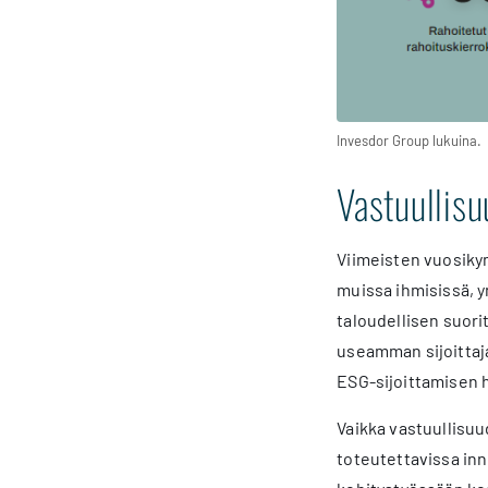
Invesdor Group lukuina.
Vastuullis
Viimeisten vuosiky
muissa ihmisissä, y
taloudellisen suori
useamman sijoittaj
ESG-sijoittamisen 
Vaikka vastuullisuud
toteutettavissa inn