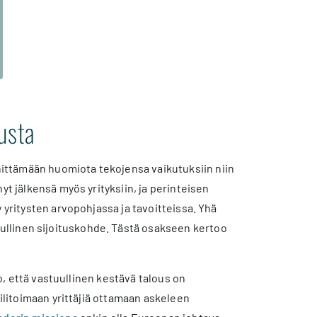
usta
ittämään huomiota tekojensa vaikutuksiin niin
yt jälkensä myös yrityksiin, ja perinteisen
 yritysten arvopohjassa ja tavoitteissa. Yhä
ullinen sijoituskohde. Tästä osakseen kertoo
oo, että vastuullinen kestävä talous on
silitoimaan yrittäjiä ottamaan askeleen