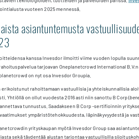
tävien teknologioiden, tuotteiden ja palveluiden parissa.
Inve
ointialusta vuoteen 2025 mennessä.
aista asiantuntemusta vastuullisuude
23
oitteidensa kanssa Invesdor ilmoitti viime vuoden lopulla suu
orahoituspalvelua tarjoavan Oneplanetcrowd International B.V:
planetcrowd on nyt osa Invesdor Groupia.
ikoistunut rahoittamaan vastuullisia ja yhteiskunnallisia aloitte
ti. Yhtiöllä on ollut vuodesta 2016 asti niin sanottu B Corp (
bene
le annettava tunnustus. Saadakseen B Corp -sertifioinnin yrityk
t vaatimukset ympäristötehokkuudesta, läpinäkyvyydestä ja vas
netcrowdin yrityskaupan myötä Invesdor Group saa asiantuntem
asta sekä täydentää alustan tarjontaa vastuullisilla sijoitusko