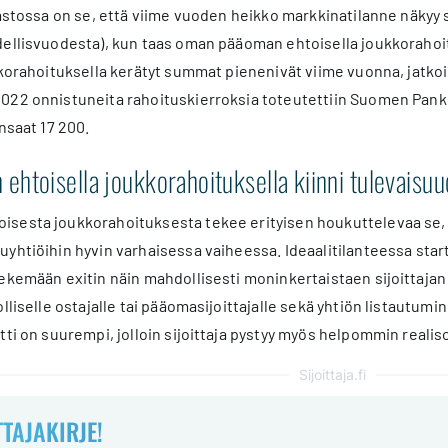
lastossa on se, että viime vuoden heikko markkinatilanne näkyy
dellisvuodesta), kun taas oman pääoman ehtoisella joukkorahoi
ukkorahoituksella kerätyt summat pienenivät viime vuonna, jatk
022 onnistuneita rahoituskierroksia toteutettiin Suomen Panki
nsaat 17 200.
htoisella joukkorahoituksella kiinni tulevaisuu
esta joukkorahoituksesta tekee erityisen houkuttelevaa se, et
yhtiöihin hyvin varhaisessa vaiheessa. Ideaalitilanteessa start
ekemään exitin näin mahdollisesti moninkertaistaen sijoittajan 
olliselle ostajalle tai pääomasijoittajalle sekä yhtiön listautu
tti on suurempi, jolloin sijoittaja pystyy myös helpommin real
Sijoittaja.fi
TTAJAKIRJE!