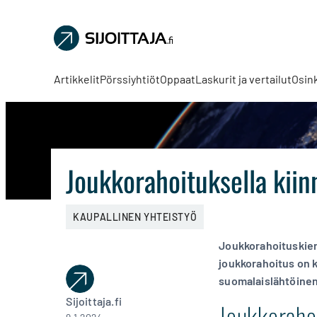
Sijoittaja.fi
Tee
parempia
Artikkelit
Pörssiyhtiöt
Oppaat
Laskurit ja vertailut
Osin
sijoituspäätöksiä
Joukkorahoituksella kiin
KAUPALLINEN YHTEISTYÖ
Joukkorahoituskierr
joukkorahoitus on 
suomalaislähtöinen
Sijoittaja.fi
Joukkoraho