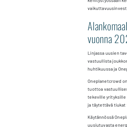
kehitystyössään kes
vaikuttavuusinvest
Alankomaal
vuonna 20
Linjassa uusien tav
vastuullista joukk
huhtikuussa ja One
Oneplanetcrowd on er
tuottoa vastuullises
tekeville yrityksil
ja täytettävä tiuka
Käytännössä Onepla
uusiutuvasta energi