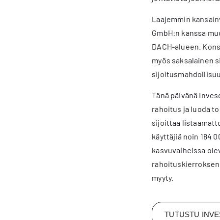
Laajemmin kansainvä
GmbH:n kanssa muod
DACH-alueen. Konse
myös saksalainen si
sijoitusmahdollisuu
Tänä päivänä Invesd
rahoitus ja luoda t
sijoittaa listaamatt
käyttäjiä noin 184 0
kasvuvaiheissa olev
rahoituskierroksen 
myyty.
TUTUSTU INVE