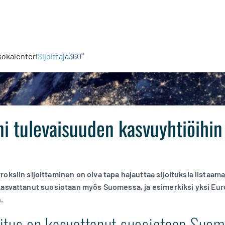
kokalenteri
Sijoittaja360°
ni tulevaisuuden kasvuyhtiöihin
oksiin sijoittaminen on oiva tapa hajauttaa sijoituksia listaam
kasvattanut suosiotaan myös Suomessa, ja esimerkiksi yksi Eu
.
itus on kasvattanut suosiotaan Suo