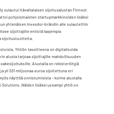
y sulautui itävaltalaisen sijoitusalustan Finnest
toi pohjoismaisten startupmarkkinoiden lisäksi
n yhtenäisen Invesdor-brändin alle sulautettiin
see sijoittajille entistä laajempia
sijoitustuotteita.
toista. Yhtiön tavoitteena on digitalisoida
in alusta tarjoaa sijoittajille mahdollisuuden
sakesijoituksille. Alustalla on rekisteröityjä
ja yli 531 miljoonaa euroa sijoitettuna eri
myös näyttöä onnistumisista – kolme alustalla
li Solutions. Näiden lisäksi useampi yhtiö on