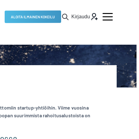
Kirjaudu
ALOITA ILMAINEN KOKEILU
attomiin startup-yhtiöihin. Viime vuosina
roopan suurimmista rahoitusalustoista on
messa