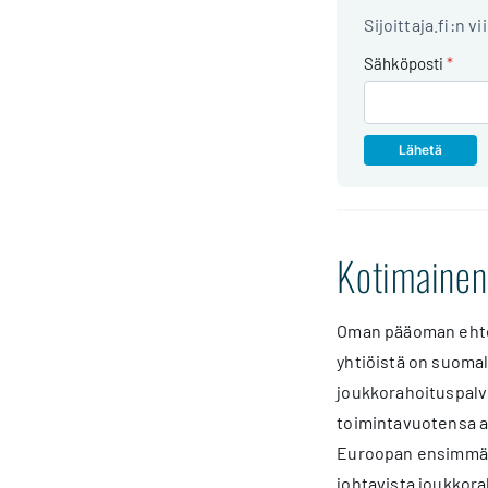
Sijoittaja.fi:n v
Sähköposti
*
Kotimainen
Oman pääoman ehtois
yhtiöistä on suoma
joukkorahoituspalve
toimintavuotensa ai
Euroopan ensimmäis
johtavista joukkora