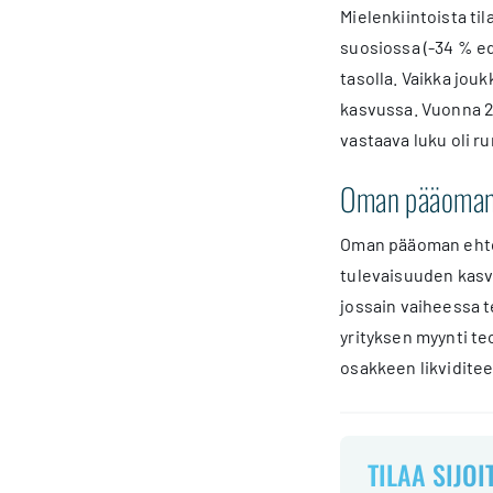
Mielenkiintoista ti
suosiossa (-34 % e
tasolla. Vaikka jo
kasvussa. Vuonna 2
vastaava luku oli ru
Oman pääoman e
Oman pääoman ehtois
tulevaisuuden kasvu
jossain vaiheessa t
yrityksen myynti te
osakkeen likviditee
TILAA SIJOI