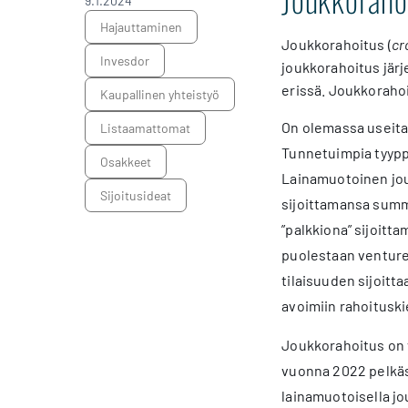
9.1.2024
hajauttaminen
Joukkorahoitus (
cr
Invesdor
joukkorahoitus järj
erissä. Joukkorahoi
Kaupallinen yhteistyö
On olemassa useita
listaamattomat
Tunnetuimpia tyypp
osakkeet
Lainamuotoinen jouk
sijoitusideat
sijoittamansa summa
”palkkiona” sijoit
puolestaan venture 
tilaisuuden sijoittaa
avoimiin rahoituskier
Joukkorahoitus on 
vuonna 2022 pelkäs
lainamuotoisella j