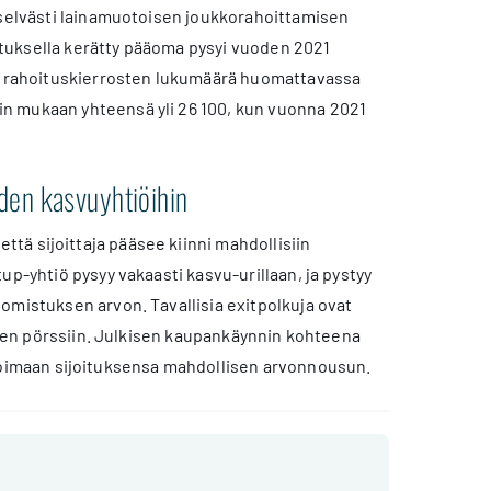
 selvästi lainamuotoisen joukkorahoittamisen
tuksella kerätty pääoma pysyi vuoden 2021
oi rahoituskierrosten lukumäärä huomattavassa
n mukaan yhteensä yli 26 100, kun vuonna 2021
den kasvuyhtiöihin
tä sijoittaja pääsee kiinni mahdollisiin
up-yhtiö pysyy vakaasti kasvu-urillaan, ja pystyy
omistuksen arvon. Tavallisia exitpolkuja ovat
minen pörssiin. Julkisen kaupankäynnin kohteena
isoimaan sijoituksensa mahdollisen arvonnousun.