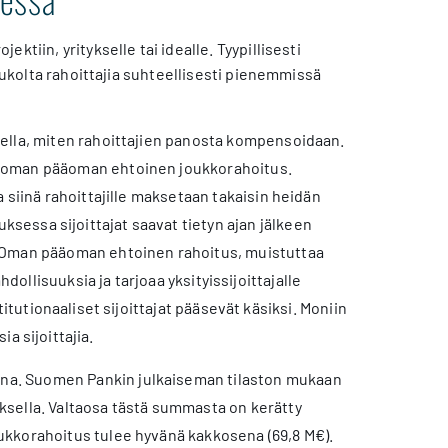
ktiin, yritykselle tai idealle. Tyypillisesti
oukolta rahoittajia suhteellisesti pienemmissä
ella, miten rahoittajien panosta kompensoidaan.
ä oman pääoman ehtoinen joukkorahoitus.
 siinä rahoittajille maksetaan takaisin heidän
sessa sijoittajat saavat tietyn ajan jälkeen
. Oman pääoman ehtoinen rahoitus, muistuttaa
ollisuuksia ja tarjoaa yksityissijoittajalle
nstitutionaaliset sijoittajat pääsevät käsiksi. Moniin
ia sijoittajia.
na. Suomen Pankin julkaiseman tilaston mukaan
ksella. Valtaosa tästä summasta on kerätty
ukkorahoitus tulee hyvänä kakkosena (69,8 M€).