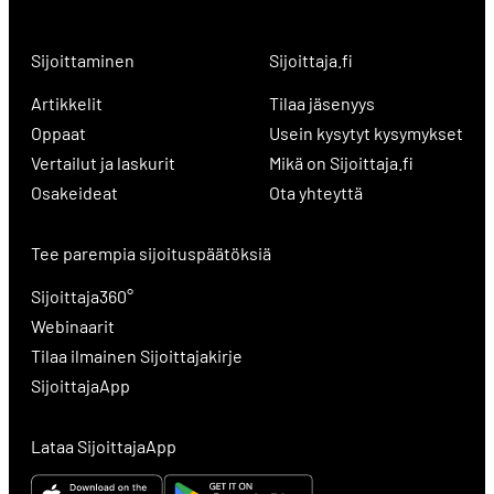
Sijoittaminen
Sijoittaja.fi
Artikkelit
Tilaa jäsenyys
Oppaat
Usein kysytyt kysymykset
Vertailut ja laskurit
Mikä on Sijoittaja.fi
Osakeideat
Ota yhteyttä
Tee parempia sijoituspäätöksiä
Sijoittaja360°
Webinaarit
Tilaa ilmainen Sijoittajakirje
SijoittajaApp
Lataa SijoittajaApp