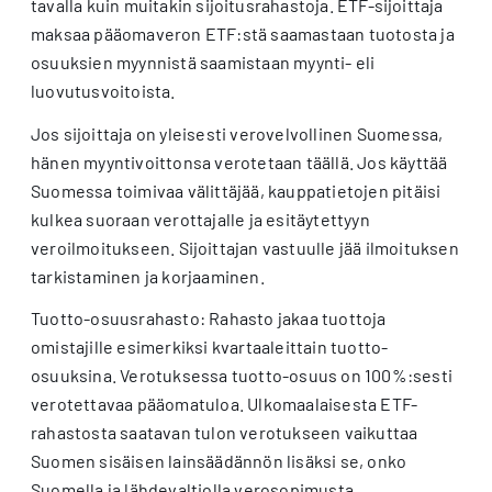
tavalla kuin muitakin sijoitusrahastoja. ETF-sijoittaja
maksaa pääomaveron ETF:stä saamastaan tuotosta ja
osuuksien myynnistä saamistaan myynti- eli
luovutusvoitoista.
Jos sijoittaja on yleisesti verovelvollinen Suomessa,
hänen myyntivoittonsa verotetaan täällä. Jos käyttää
Suomessa toimivaa välittäjää, kauppatietojen pitäisi
kulkea suoraan verottajalle ja esitäytettyyn
veroilmoitukseen. Sijoittajan vastuulle jää ilmoituksen
tarkistaminen ja korjaaminen.
Tuotto-osuusrahasto: Rahasto jakaa tuottoja
omistajille esimerkiksi kvartaaleittain tuotto-
osuuksina. Verotuksessa tuotto-osuus on 100%:sesti
verotettavaa pääomatuloa. Ulkomaalaisesta ETF-
rahastosta saatavan tulon verotukseen vaikuttaa
Suomen sisäisen lainsäädännön lisäksi se, onko
Suomella ja lähdevaltiolla verosopimusta.