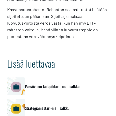
Kasvuosuusrahasto: Rahaston saamat tuotot lisätään
sijoitettuun pääomaan. Sijoittaja maksaa
luovutusvoitosta veroa vasta, kun hän myy ETF-
rahaston voitolla. Mahdollinen luovutustappio on
puolestaan verovähennyskelpoinen.
Lisää luettavaa
Passiivinen kulupihtari -mallisalkku
Strategiamestari-mallisalkku