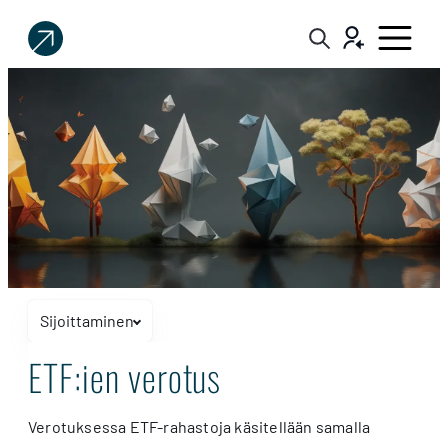
Sijoittaja.fi
Tee
parempia
sijoituspäätöksiä
Sijoittaminen
Näytä tai piilota navigaatio
ETF:ien
ETF:ien verotus
verotus
Verotuksessa ETF-rahastoja käsitellään samalla