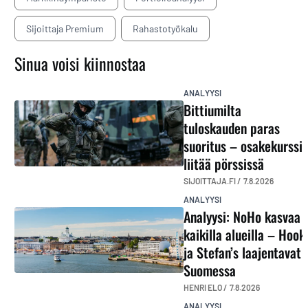
Sijoittaja Premium
Rahastotyökalu
Sinua voisi kiinnostaa
ANALYYSI
Bittiumilta
tuloskauden paras
suoritus – osakekurssi
liitää pörssissä
SIJOITTAJA.FI /
7.8.2026
ANALYYSI
Analyysi: NoHo kasvaa
kaikilla alueilla – Hook
ja Stefan’s laajentavat
Suomessa
HENRI ELO /
7.8.2026
ANALYYSI