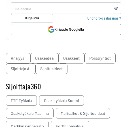
Kirjaudu
Unohditko salasanasi?
Kirjaudu Googlella
analyysi
osakeidea
osakkeet
pörssiyhtiöt
Sijoittaja AI
sijoitusideat
Sijoittaja360
ETF-Työkalu
Osaketyökalu Suomi
Osaketyökalu Maailma
Mallisalkut & Sijoitusideat
Markkinaympäristö
Portfolioanalyysi