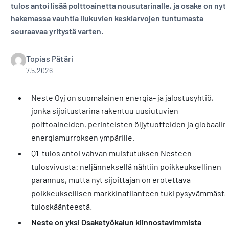
tulos antoi lisää polttoainetta nousutarinalle, ja osake on nyt
hakemassa vauhtia liukuvien keskiarvojen tuntumasta
seuraavaa yritystä varten.
Topias Pätäri
7.5.2026
Neste Oyj on suomalainen energia- ja jalostusyhtiö,
jonka sijoitustarina rakentuu uusiutuvien
polttoaineiden, perinteisten öljytuotteiden ja globaalin
energiamurroksen ympärille.
Q1-tulos antoi vahvan muistutuksen Nesteen
tulosvivusta: neljänneksellä nähtiin poikkeuksellinen
parannus, mutta nyt sijoittajan on erotettava
poikkeuksellisen markkinatilanteen tuki pysyvämmästä
tuloskäänteestä.
Neste on yksi Osaketyökalun kiinnostavimmista