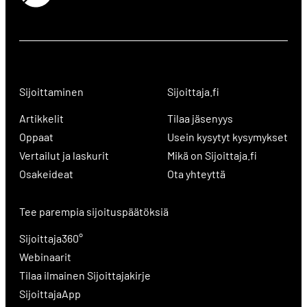
Sijoittaminen
Sijoittaja.fi
Artikkelit
Tilaa jäsenyys
Oppaat
Usein kysytyt kysymykset
Vertailut ja laskurit
Mikä on Sijoittaja.fi
Osakeideat
Ota yhteyttä
Tee parempia sijoituspäätöksiä
Sijoittaja360°
Webinaarit
Tilaa ilmainen Sijoittajakirje
SijoittajaApp