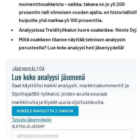
momenttiosakkeista – vaikka, takana on jo yli 200
prosentin ralli viimeisen vuoden ajalta, on historiallisill
huipuille yhä matkaa yli 100 prosenttia.
Analyysissa Treidityökalun tuore osakeidea: Neste Oyj.
Miltä osakkeen tilanne näyttää teknisen analyysin
perusteella? Lue koko analyysi heti jäsenyydellä!
JÄSENSISÄLTÖÄ
Lue koko analyysi jäsenenä
Saat käyttöösi kaikki analyysit, markkinakommentit ja
Sijoittaja360-työkalut, joiden avulla seuraat
markkinoita ja löydät uusia sijoitusideoita.
KOKEILE MAKSUTTA 2 VIIKKOA
Tutustu jäsenyyksiin
OLETKO JO JÄSEN?