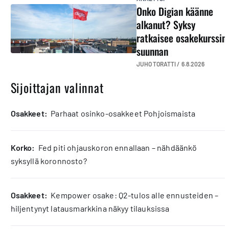
Onko Digian käänne
alkanut? Syksy
ratkaisee osakekurssin
suunnan
JUHO TORATTI /
6.8.2026
Sijoittajan valinnat
osakkeet:
Parhaat osinko-osakkeet Pohjoismaista
korko:
Fed piti ohjauskoron ennallaan – nähdäänkö
syksyllä koronnosto?
osakkeet:
Kempower osake: Q2-tulos alle ennusteiden –
hiljentynyt latausmarkkina näkyy tilauksissa