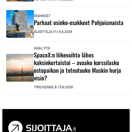
OSAKKEET
Parhaat osinko-osakkeet Pohjoismaista
SIJOITTAJA.FI
/
5.8.2026
ANALYYSI
SpaceX:n liikevaihto lähes
kaksinkertaistui – avaako kurssilasku
ostopaikan ja toteutuuko Muskin hurja
visio?
TIMO HEIKKILÄ
/
5.8.2026