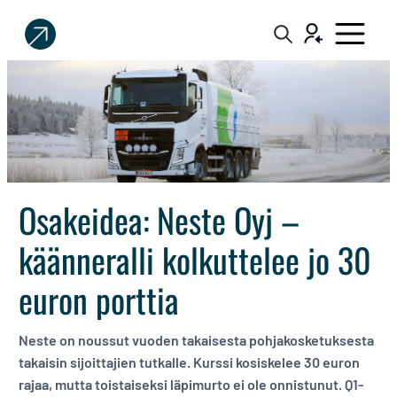
Sijoittaja.fi
Tee
parempia
sijoituspäätöksiä
Osakeidea: Neste Oyj –
käänneralli kolkuttelee jo 30
euron porttia
Neste on noussut vuoden takaisesta pohjakosketuksesta
takaisin sijoittajien tutkalle. Kurssi kosiskelee 30 euron
rajaa, mutta toistaiseksi läpimurto ei ole onnistunut. Q1-