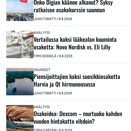
Onko Digian käänne alkanut? Syksy
ratkaisee osakekurssin suunnan
JUHO TORATTI
/
6.8.2026
ANALYYSI
Vertailussa kaksi lääkealan kuuminta
osaketta: Novo Nordisk vs. Eli Lilly
TIMO HEIKKILÄ
/
6.8.2026
OSAKKEET
Piensijoittajien kaksi suosikkiosaketta
Harvia ja Qt hirmunousussa
JUHO TORATTI
/
6.8.2026
ANALYYSI
Osakeidea: Dexcom – murtuuko kahden
vuoden hintakatto vihdoin?
TOPIAS PÄTÄRI
/
6.8.2026