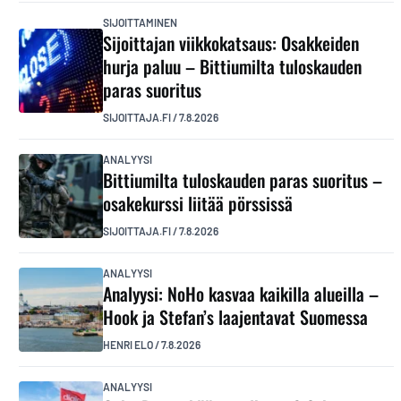
SIJOITTAMINEN
Sijoittajan viikkokatsaus: Osakkeiden
hurja paluu – Bittiumilta tuloskauden
paras suoritus
SIJOITTAJA.FI
/
7.8.2026
ANALYYSI
Bittiumilta tuloskauden paras suoritus –
osakekurssi liitää pörssissä
SIJOITTAJA.FI
/
7.8.2026
ANALYYSI
Analyysi: NoHo kasvaa kaikilla alueilla –
Hook ja Stefan’s laajentavat Suomessa
HENRI ELO
/
7.8.2026
ANALYYSI