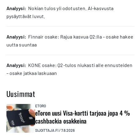
analyysi:
Nokian tulos yli odotusten. AI-kasvusta
pysäyttävät luvut.
analyysi:
Finnair osake: Rajua kasvua Q2:lla – osake hakee
uutta suuntaa
analyysi:
KONE osake: Q2-tulos niukasti alle ennusteiden
– osake jatkaa laskuaan
Uusimmat
ETORO
eToron uusi Visa-kortti tarjoaa jopa 4 %
cashbackia osakkeina
SIJOITTAJA.FI
/
7.8.2026