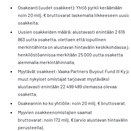
Osakeanti (uudet osakkeet): Yhtiö pyrkii keräämään
noin 20 milj. € bruttovarat laskemalla liikkeeseen uusia
osakkeita.
Uusien osakkeiden määrä: alustavasti enintään 2 616
863 uutta osaketta, olettaen että lopullinen
merkintähinta on alustavan hintavälin keskikohdassa ja
henkilöstöannissa merkitään 25 000 uutta osaketta
alemmalla merkintähinnalla.
Myytävät osakkeet: Vaaka Partners Buyout Fund III Ky ja
muut nykyiset omistajat tarjoavat myytäväksi
alustavasti enintään 22 499 489 olemassa olevaa
osaketta.
Osakeannin ko ko yhtiölle: noin 20 milj. € bruttovarat.
Myyvien osakkeenomistajien saamat
bruttovarat: noin 172 milj. € (arvio alustavan hintavälin
perusteella).