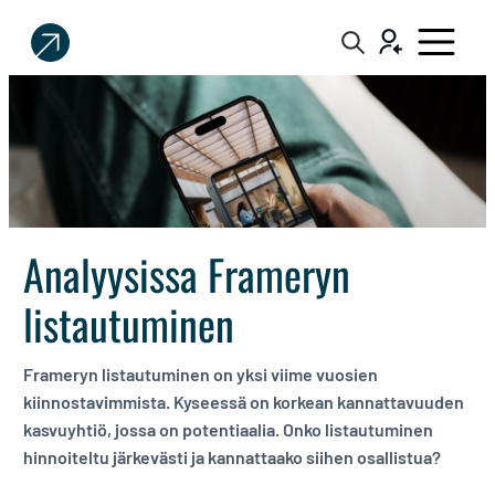
Sijoittaja.fi
Tee
parempia
sijoituspäätöksiä
Analyysissa Frameryn
listautuminen
Frameryn listautuminen on yksi viime vuosien
kiinnostavimmista. Kyseessä on korkean kannattavuuden
kasvuyhtiö, jossa on potentiaalia. Onko listautuminen
hinnoiteltu järkevästi ja kannattaako siihen osallistua?