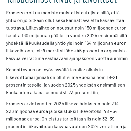
Framery erottuu monista muista listautujista sillä, että
yhtiö on jo pitkään ollut sekä kannattava että kassavirtaa
tuottava. Liikevaihto on noussut noin 150 miljoonan euron
tasolta 160 miljoonan päälle, ja vuoden 2025 ensimmäisillä
yhdeksällä kuukaudella yhtiö ylsi noin 164 miljoonan euron
liikevaihtoon, mikä merkitsi lähes 46 prosentin orgaanista
kasvua verrattuna vastaavaan ajanjaksoon vuotta aiemmin.
Kannattavuus on myös hyvällä tasolla: oikaistu
liikevoittomarginaali on ollut viime vuosina noin 19–21
prosentin tasolla, ja vuoden 2025 yhdeksän ensimmäisen
kuukauden aikana se nousi yli 23 prosenttiin.
Framery arvioi vuoden 2025 liikevaihdokseen noin 214 –
226 miljoonaa euroa ja oikaistuksi liikevoitoksi 48 – 54
miljoonaa euroa. Ohjeistus tarkoittaa siis noin 32–39
prosentin liikevaihdon kasvua vuoteen 2024 verrattuna ja