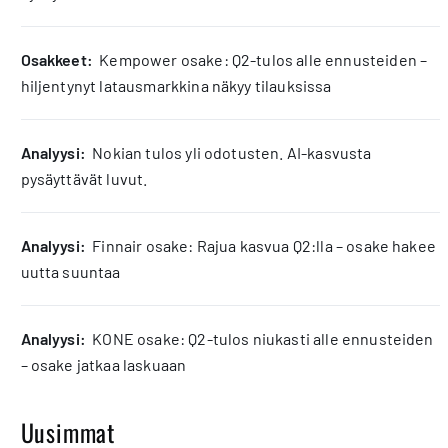
osakkeet:
Kempower osake: Q2-tulos alle ennusteiden –
hiljentynyt latausmarkkina näkyy tilauksissa
analyysi:
Nokian tulos yli odotusten. AI-kasvusta
pysäyttävät luvut.
analyysi:
Finnair osake: Rajua kasvua Q2:lla – osake hakee
uutta suuntaa
analyysi:
KONE osake: Q2-tulos niukasti alle ennusteiden
– osake jatkaa laskuaan
Uusimmat