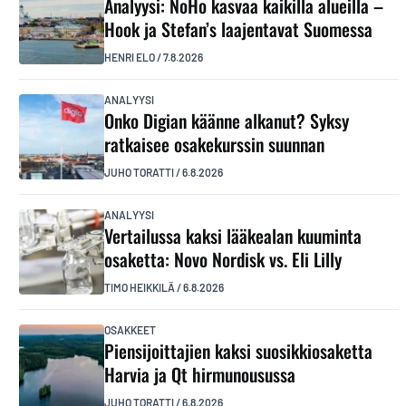
Analyysi: NoHo kasvaa kaikilla alueilla –
Hook ja Stefan’s laajentavat Suomessa
HENRI ELO
/
7.8.2026
ANALYYSI
Onko Digian käänne alkanut? Syksy
ratkaisee osakekurssin suunnan
JUHO TORATTI
/
6.8.2026
ANALYYSI
Vertailussa kaksi lääkealan kuuminta
osaketta: Novo Nordisk vs. Eli Lilly
TIMO HEIKKILÄ
/
6.8.2026
OSAKKEET
Piensijoittajien kaksi suosikkiosaketta
Harvia ja Qt hirmunousussa
JUHO TORATTI
/
6.8.2026