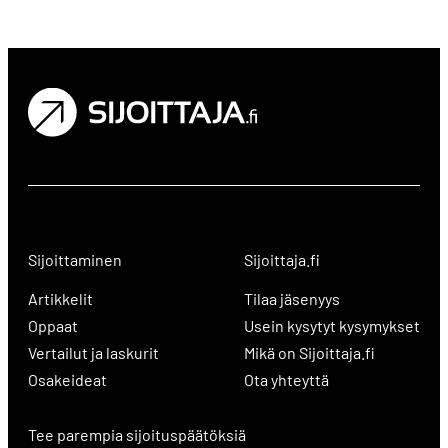
Sijoittaminen
Sijoittaja.fi
Artikkelit
Tilaa jäsenyys
Oppaat
Usein kysytyt kysymykset
Vertailut ja laskurit
Mikä on Sijoittaja.fi
Osakeideat
Ota yhteyttä
Tee parempia sijoituspäätöksiä