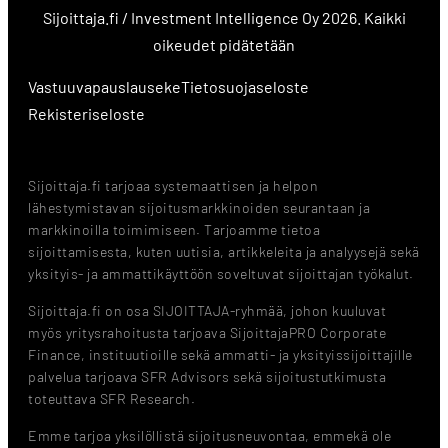
Sijoittaja.fi / Investment Intelligence Oy 2026. Kaikki
oikeudet pidätetään
Vastuuvapauslauseke
Tietosuojaseloste
Rekisteriseloste
Sijoittaja.fi tarjoaa systemaattisen ja helpon
lähestymistavan sijoitusmarkkinoiden seurantaan ja
markkinoilla toimimiseen. Tarjoamme tietoa
sijoittamisesta, kuten uutisia, artikkeleita ja analyysejä sekä
yksityis- ja ammattikäyttöön soveltuvat sijoittajan työkalut.
Sijoittaja.fi on osa SIJOITTAJA-ryhmää, johon kuuluvat
myös yritysrahoitusta tarjoava SijoittajaPRO Corporate
Finance, instituutioille sekä ammatti- ja yksityissijoittajille
palvelua tarjoava SFR Advisors sekä sijoitustutkimusta
toteuttava SFR Research.
Emme tarjoa yksilöllistä sijoitusneuvontaa, emmekä ole