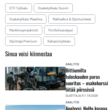
ETF-Työkalu
Osaketyökalu Suomi
Osaketyökalu Maailma
Mallisalkut & Sijoitusideat
Markkinaympäristö
Portfolioanalyysi
Sijoittaja Premium
Rahastotyökalu
Sinua voisi kiinnostaa
ANALYYSI
Bittiumilta
tuloskauden paras
suoritus – osakekurssi
liitää pörssissä
SIJOITTAJA.FI /
7.8.2026
ANALYYSI
Analyysi: NoHo kasvaa