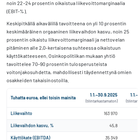
noin 22–24 prosentin oikaistua liikevoittomarginaalia
(EBIT-%).
Keskipitkällä aikavälillä tavoitteena on yli 10 prosentin
keskimääräinen orgaaninen liikevaihdon kasvu, noin 25
prosentin oikaistu liikevoittomarginaali ja nettovelan
pitäminen alle 2,0-kertaisena suhteessa oikaistuun
käyttökatteeseen. Osinkopolitiikan mukaan yhtiö
tavoittelee 70–90 prosentin tulosperusteista
voitonjakosuhdetta, mahdollisesti täydennettynä omien
osakkeiden takaisinostoilla.
1.1.–30.9.2025
1.1.–
Tuhatta euroa, ellei toisin mainita
(tilintarkastamaton)
(tilinta
Liikevaihto
163 970
Liikevaihdon kasvu, %
45,8
Käyttökate (EBITDA)
35 349