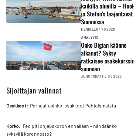
kaikilla alueilla – Hook
ja Stefan’s laajentavat
Suomessa
HENRI ELO /
7.8.2026
ANALYYSI
Onko Digian käänne
alkanut? Syksy
ratkaisee osakekurssin
suunnan
JUHO TORATTI /
6.8.2026
Sijoittajan valinnat
osakkeet:
Parhaat osinko-osakkeet Pohjoismaista
korko:
Fed piti ohjauskoron ennallaan – nähdäänkö
syksyllä koronnosto?