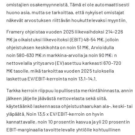
omistajien osakemyynneistä. Tämä ei ole automaattisesti
huono asia, mutta se tarkoittaa, että nykyiset omistajat
näkevät arvostuksen riittävän houkuttelevaksi myyntiin.
Framery ohjeistaa vuoden 2025 liikevaihdoksi 214–226
M€ ja oikaistuksi liikevoitoksi (EBIT) 48–54 M€, jolloin
ohjeistuksen keskikohta on noin 51 M€. Arvioidulla
noin 580–630 M€:n markkina-arvolla ja noin 90 M€: n
nettovelalla yritysarvo (EV) asettuu karkeasti 670–720
M€ tasolle, mikä tarkoittaa vuoden 2025 tuloksella
laskettua EV/EBIT-kerrointa noin 13,1–14,1.
Tarkka kerroin riippuu lopullisesta merkintähinnasta, annin
jälkeen jäljelle jäävästä nettovelasta sekä siitä,
käytetäänkö laskennassa ohjeistushaarukan ala-, keski- tai
yläpäätä. Noin 13,5 x EV/EBIT-kerroin on hyvin
kannattavalle, noin 10 prosentin kasvua ja yli 20 prosentin
EBIT-marginaalia tavoittelevalle yhtiölle kohtuullinen