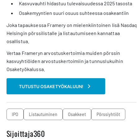
Kasvuvauhti hidastuu tulevaisuudessa 2025 tasosta
Osakemyyntien suuri osuus suhteessa osakeantiin
Joka tapauksessa Framery on mielenkiintoinen lisä Nasdaq
Helsingin pörssilistalle ja listautumiseen kannattaa
osallistua.
Vertaa Frameryn arvostuskertoimia muiden pörssin
kasvuyhtiöiden arvostuskertoimiin ja tunnuslukuihin
Osaketyökalussa.
TUTUSTU OSAKETYÖKALUUN!
IPO
listautuminen
osakkeet
pörssiyhtiöt
Sijoittaja360