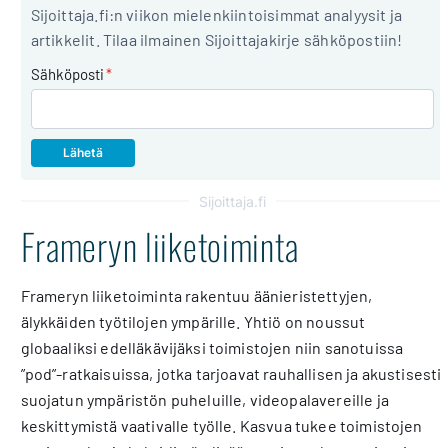
Sijoittaja.fi:n viikon mielenkiintoisimmat analyysit ja
artikkelit. Tilaa ilmainen Sijoittajakirje sähköpostiin!
Sähköposti
*
Sijoittaja.fi
Frameryn liiketoiminta
Frameryn liiketoiminta rakentuu äänieristettyjen,
älykkäiden työtilojen ympärille. Yhtiö on noussut
globaaliksi edelläkävijäksi toimistojen niin sanotuissa
”pod”-ratkaisuissa, jotka tarjoavat rauhallisen ja akustisesti
suojatun ympäristön puheluille, videopalavereille ja
keskittymistä vaativalle työlle. Kasvua tukee toimistojen