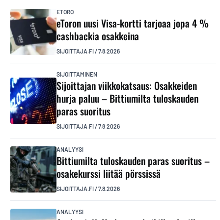
ETORO
eToron uusi Visa-kortti tarjoaa jopa 4 %
cashbackia osakkeina
SIJOITTAJA.FI
/
7.8.2026
SIJOITTAMINEN
Sijoittajan viikkokatsaus: Osakkeiden
hurja paluu – Bittiumilta tuloskauden
paras suoritus
SIJOITTAJA.FI
/
7.8.2026
ANALYYSI
Bittiumilta tuloskauden paras suoritus –
osakekurssi liitää pörssissä
SIJOITTAJA.FI
/
7.8.2026
ANALYYSI