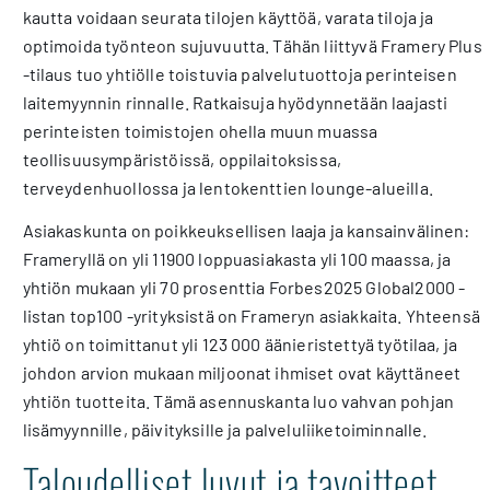
kautta voidaan seurata tilojen käyttöä, varata tiloja ja
optimoida työnteon sujuvuutta. Tähän liittyvä Framery Plus
-tilaus tuo yhtiölle toistuvia palvelutuottoja perinteisen
laitemyynnin rinnalle. Ratkaisuja hyödynnetään laajasti
perinteisten toimistojen ohella muun muassa
teollisuusympäristöissä, oppilaitoksissa,
terveydenhuollossa ja lentokenttien lounge-alueilla.
Asiakaskunta on poikkeuksellisen laaja ja kansainvälinen:
Frameryllä on yli 11900 loppuasiakasta yli 100 maassa, ja
yhtiön mukaan yli 70 prosenttia Forbes2025 Global2000 -
listan top100 -yrityksistä on Frameryn asiakkaita. Yhteensä
yhtiö on toimittanut yli 123 000 äänieristettyä työtilaa, ja
johdon arvion mukaan miljoonat ihmiset ovat käyttäneet
yhtiön tuotteita. Tämä asennuskanta luo vahvan pohjan
lisämyynnille, päivityksille ja palveluliiketoiminnalle.
Taloudelliset luvut ja tavoitteet