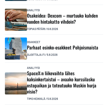
ANALYYSI
Osakeidea: Dexcom – murtuuko kahden
vuoden hintakatto vihdoin?
TOPIAS PÄTÄRI
/
6.8.2026
OSAKKEET
Parhaat osinko-osakkeet Pohjoismaista
SIJOITTAJA.FI
/
5.8.2026
ANALYYSI
SpaceX:n liikevaihto lähes
kaksinkertaistui – avaako kurssilasku
ostopaikan ja toteutuuko Muskin hurja
visio?
TIMO HEIKKILÄ
/
5.8.2026