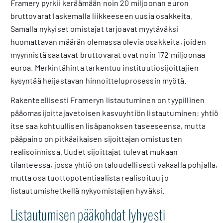
Framery pyrkii keräämään noin 20 miljoonan euron
bruttovarat laskemalla liikkeeseen uusia osakkeita.
Samalla nykyiset omistajat tarjoavat myytäväksi
huomattavan määrän olemassa olevia osakkeita, joiden
myynnistä saatavat bruttovarat ovat noin 172 miljoonaa
euroa. Merkintähinta tarkentuu instituutiosijoittajien
kysyntää heijastavan hinnoitteluprosessin myötä.
Rakenteellisesti Frameryn listautuminen on tyypillinen
pääomasijoittajavetoisen kasvuyhtiön listautuminen: yhtiö
itse saa kohtuullisen lisäpanoksen taseeseensa, mutta
pääpaino on pitkäaikaisen sijoittajan omistusten
realisoinnissa. Uudet sijoittajat tulevat mukaan
tilanteessa, jossa yhtiö on taloudellisesti vakaalla pohjalla,
mutta osa tuottopotentiaalista realisoituu jo
listautumishetkellä nykyomistajien hyväksi.
Listautumisen pääkohdat lyhyesti