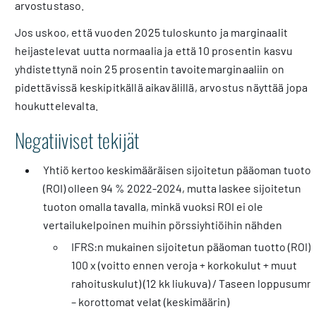
arvostustaso.
Jos uskoo, että vuoden 2025 tuloskunto ja marginaalit
heijastelevat uutta normaalia ja että 10 prosentin kasvu
yhdistettynä noin 25 prosentin tavoitemarginaaliin on
pidettävissä keskipitkällä aikavälillä, arvostus näyttää jopa
houkuttelevalta.
Negatiiviset tekijät
Yhtiö kertoo keskimääräisen sijoitetun pääoman tuoto
(ROI) olleen 94 % 2022-2024, mutta laskee sijoitetun
tuoton omalla tavalla, minkä vuoksi ROI ei ole
vertailukelpoinen muihin pörssiyhtiöihin nähden
IFRS:n mukainen sijoitetun pääoman tuotto (ROI) 
100 x (voitto ennen veroja + korkokulut + muut
rahoituskulut) (12 kk liukuva) / Taseen loppusum
– korottomat velat (keskimäärin)