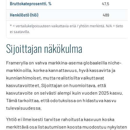
Bruttokateprosentti, %
47,5
Henkilöstö (hlö)
489
* = vertailukelpoisuuteen vaikuttavia eriä / yhtiön merkintä. N/A = tieto
ei saatavilla.
Sijoittajan näkökulma
Framerylla on vahva markkina-asema globaaleilla niche-
markkinoilla, korkea kannattavuus, hyvä kassavirta ja
kunnianhimoiset, mutta realistisilta vaikuttavat
kasvutavoitteet. Sijoittajan on huomioitava, että
kasvutavoite on selvästi alempi kuin vuoden 2025 kasvu.
Tämä tarkoittaa, että odotuksissa on hidastuva kasvu
tulevaisuudessa.
Yhtiö ei ilmeisesti tarvitse rahoitusta kasvuun koska
merkittävä osa listautumisen koosta muodostuu nykyisten