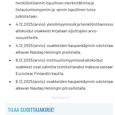
henkilöstöannin lopullinen merkintähinta ja
listautumismyynnin ja -annin lopullinen tulos
julkistetaan.
4.12.2025 (arvio): yleisömyynnissä ja henkilöstöannissa
allokoidut osakkeet kirjataan sijoittajien arvo-
osuustileille.
4.12.2025 (arvio): osakkeiden kaupankäynnin odotetaan
alkavan Nasdaq Helsingin prelistalla.
8.12.2025 (arvio): instituutiomyynnissä allokoidut
osakkeet ovat valmiita toimitettavaksi maksua vastaan
Euroclear Finlandin kautta.
8.12.2025 (arvio): osakkeiden kaupankäynnin odotetaan
alkavan Nasdaq Helsingin pörssilistalla.
Sijoittaja.fi
TILAA SIJOITTAJAKIRJE!