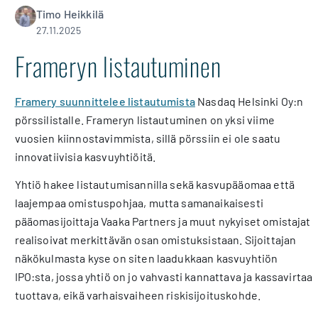
Timo Heikkilä
27.11.2025
Frameryn listautuminen
Framery suunnittelee listautumista
Nasdaq Helsinki Oy:n
pörssilistalle. Frameryn listautuminen on yksi viime
vuosien kiinnostavimmista, sillä pörssiin ei ole saatu
innovatiivisia kasvuyhtiöitä.
Yhtiö hakee listautumisannilla sekä kasvupääomaa että
laajempaa omistuspohjaa, mutta samanaikaisesti
pääomasijoittaja Vaaka Partners ja muut nykyiset omistajat
realisoivat merkittävän osan omistuksistaan. Sijoittajan
näkökulmasta kyse on siten laadukkaan kasvuyhtiön
IPO:sta, jossa yhtiö on jo vahvasti kannattava ja kassavirtaa
tuottava, eikä varhaisvaiheen riskisijoituskohde.