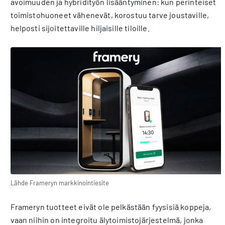
avoimuuden ja hybridityön lisääntyminen: kun perinteiset
toimistohuoneet vähenevät, korostuu tarve joustaville,
helposti sijoitettaville hiljaisille tiloille.
Lähde Frameryn markkinointiesite
Frameryn tuotteet eivät ole pelkästään fyysisiä koppeja,
vaan niihin on integroitu älytoimistojärjestelmä, jonka