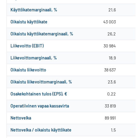
Käyttökatemarginaali, %
21,6
Oikaistu käyttökate
43 003
Oikaistu käyttökatemarginaali, %
26,2
Liikevoitto (EBIT)
30 984
Liikevoittomarginaali, %
18,9
Oikaistu liikevoitto
38 637
Oikaistu liikevoittomarginaali, %
23,6
Osakekohtainen tulos (EPS), €
0,22
Operatiivinen vapaa kassavirta
33 819
Nettovelka
89 991
Nettovelka / oikaistu käyttökate
1,5