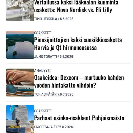
Vertailussa kaksi lääkealan kuuminta
osaketta: Novo Nordisk vs. Eli Lilly
TIMO HEIKKILÄ
/
6.8.2026
OSAKKEET
Piensijoittajien kaksi suosikkiosaketta
Harvia ja Qt hirmunousussa
JUHO TORATTI
/
6.8.2026
ANALYYSI
Osakeidea: Dexcom – murtuuko kahden
vuoden hintakatto vihdoin?
TOPIAS PÄTÄRI
/
6.8.2026
OSAKKEET
Parhaat osinko-osakkeet Pohjoismaista
SIJOITTAJA.FI
/
5.8.2026