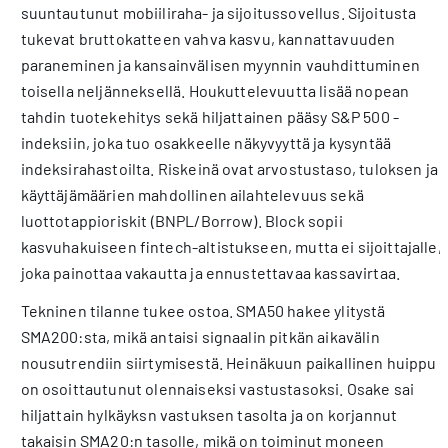
suuntautunut mobiiliraha- ja sijoitussovellus. Sijoitusta
tukevat bruttokatteen vahva kasvu, kannattavuuden
paraneminen ja kansainvälisen myynnin vauhdittuminen
toisella neljänneksellä. Houkuttelevuutta lisää nopean
tahdin tuotekehitys sekä hiljattainen pääsy S&P 500 -
indeksiin, joka tuo osakkeelle näkyvyyttä ja kysyntää
indeksirahastoilta. Riskeinä ovat arvostustaso, tuloksen ja
käyttäjämäärien mahdollinen ailahtelevuus sekä
luottotappioriskit (BNPL/Borrow). Block sopii
kasvuhakuiseen fintech-altistukseen, mutta ei sijoittajalle,
joka painottaa vakautta ja ennustettavaa kassavirtaa.
Tekninen tilanne tukee ostoa. SMA50 hakee ylitystä
SMA200:sta, mikä antaisi signaalin pitkän aikavälin
nousutrendiin siirtymisestä. Heinäkuun paikallinen huippu
on osoittautunut olennaiseksi vastustasoksi. Osake sai
hiljattain hylkäyksn vastuksen tasolta ja on korjannut
takaisin SMA20:n tasolle, mikä on toiminut moneen