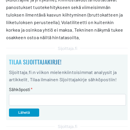
panostukset tuotekehitykseen sekä viimeisimmän
tuloksen ilmentävä kasvun kiihtyminen (bruttokatteen ja
liiketuloksen perusteella). Volatiliteetti on kuitenkin
korkea ja osinkoa yhtiö ei maksa. Tekninen näkymä tukee
osakkeen ostoa näiltä hintatasoilta.
Sijoittaja.fi
TILAA SIJOITTAJAKIRJE!
Sijoittaja.fi:n viikon mielenkiintoisimmat analyysit ja
artikkelit. Tilaa ilmainen Sijoittajakirje sähköpostiin!
Sähköposti
*
Sijoittaja.fi