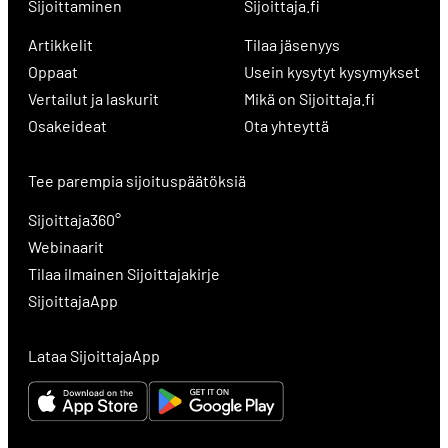
Sijoittaminen
Sijoittaja.fi
Artikkelit
Tilaa jäsenyys
Oppaat
Usein kysytyt kysymykset
Vertailut ja laskurit
Mikä on Sijoittaja.fi
Osakeideat
Ota yhteyttä
Tee parempia sijoituspäätöksiä
Sijoittaja360°
Webinaarit
Tilaa ilmainen Sijoittajakirje
SijoittajaApp
Lataa SijoittajaApp