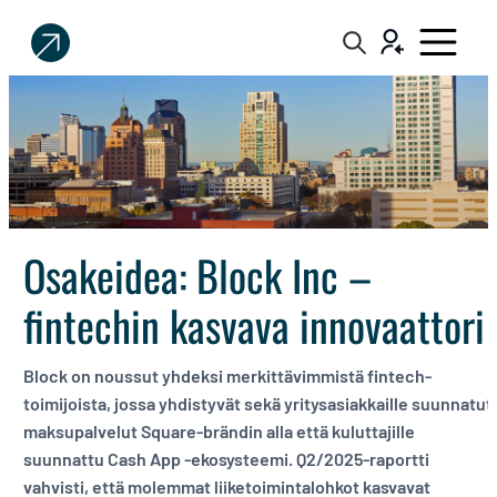
Sijoittaja.fi
Tee
parempia
sijoituspäätöksiä
Osakeidea: Block Inc –
fintechin kasvava innovaattori
Block on noussut yhdeksi merkittävimmistä fintech-
toimijoista, jossa yhdistyvät sekä yritysasiakkaille suunnatut
maksupalvelut Square-brändin alla että kuluttajille
suunnattu Cash App -ekosysteemi. Q2/2025-raportti
vahvisti, että molemmat liiketoimintalohkot kasvavat