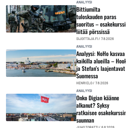
ANALYYSI
Bittiumilta
tuloskauden paras
suoritus – osakekurssi
liitää pörssissä
SIJOITTAJA.FI /
7.8.2026
ANALYYSI
Analyysi: NoHo kasvaa
kaikilla alueilla – Hook
ja Stefan’s laajentavat
Suomessa
HENRI ELO /
7.8.2026
ANALYYSI
Onko Digian käänne
alkanut? Syksy
ratkaisee osakekurssin
suunnan
JUHO TORATTI /
6.8.2026