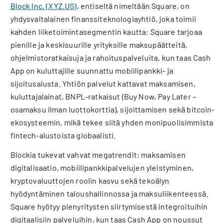
Block Inc. (XYZ.US)
, entiseltä nimeltään Square, on
yhdysvaltalainen finanssiteknologiayhtiö, joka toimii
kahden liiketoimintasegmentin kautta: Square tarjoaa
pienille ja keskisuurille yrityksille maksupäätteitä,
ohjelmistoratkaisuja ja rahoituspalveluita, kun taas Cash
App on kuluttajille suunnattu mobiilipankki- ja
sijoitusalusta. Yhtiön palvelut kattavat maksamisen,
kuluttajalainat, BNPL-ratkaisut (Buy Now, Pay Later –
osamaksu ilman luottokorttia), sijoittamisen sekä bitcoin-
ekosysteemin, mikä tekee siitä yhden monipuolisimmista
fintech-alustoista globaalisti.
Blockia tukevat vahvat megatrendit: maksamisen
digitalisaatio, mobiilipankkipalvelujen yleistyminen,
kryptovaluuttojen roolin kasvu sekä tekoälyn
hyödyntäminen taloushallinnossa ja maksuliikenteessä.
Square hyötyy pienyritysten siirtymisestä integroituihin
digitaalisiin palveluihin, kun taas Cash App on noussut