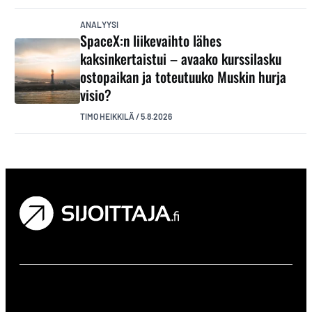
ANALYYSI
SpaceX:n liikevaihto lähes
kaksinkertaistui – avaako kurssilasku
ostopaikan ja toteutuuko Muskin hurja
visio?
TIMO HEIKKILÄ
/
5.8.2026