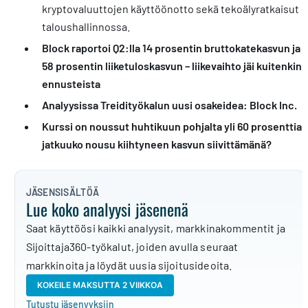
kryptovaluuttojen käyttöönotto sekä tekoälyratkaisut
taloushallinnossa.
Block raportoi Q2:lla 14 prosentin bruttokatekasvun ja
58 prosentin liiketuloskasvun – liikevaihto jäi kuitenkin
ennusteista
Analyysissa Treidityökalun uusi osakeidea: Block Inc.
Kurssi on noussut huhtikuun pohjalta yli 60 prosenttia 
jatkuuko nousu kiihtyneen kasvun siivittämänä?
JÄSENSISÄLTÖÄ
Lue koko analyysi jäsenenä
Saat käyttöösi kaikki analyysit, markkinakommentit ja
Sijoittaja360-työkalut, joiden avulla seuraat
markkinoita ja löydät uusia sijoitusideoita.
KOKEILE MAKSUTTA 2 VIIKKOA
Tutustu jäsenyyksiin