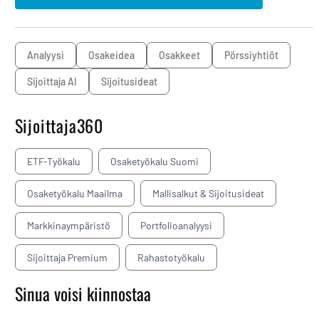
analyysi
osakeidea
osakkeet
pörssiyhtiöt
Sijoittaja AI
sijoitusideat
Sijoittaja360
ETF-Työkalu
Osaketyökalu Suomi
Osaketyökalu Maailma
Mallisalkut & Sijoitusideat
Markkinaympäristö
Portfolioanalyysi
Sijoittaja Premium
Rahastotyökalu
Sinua voisi kiinnostaa