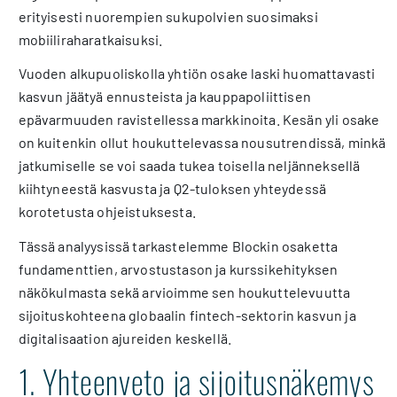
erityisesti nuorempien sukupolvien suosimaksi
mobiiliraharatkaisuksi.
Vuoden alkupuoliskolla yhtiön osake laski huomattavasti
kasvun jäätyä ennusteista ja kauppapoliittisen
epävarmuuden ravistellessa markkinoita. Kesän yli osake
on kuitenkin ollut houkuttelevassa nousutrendissä, minkä
jatkumiselle se voi saada tukea toisella neljänneksellä
kiihtyneestä kasvusta ja Q2-tuloksen yhteydessä
korotetusta ohjeistuksesta.
Tässä analyysissä tarkastelemme Blockin osaketta
fundamenttien, arvostustason ja kurssikehityksen
näkökulmasta sekä arvioimme sen houkuttelevuutta
sijoituskohteena globaalin fintech-sektorin kasvun ja
digitalisaation ajureiden keskellä.
1. Yhteenveto ja sijoitusnäkemys