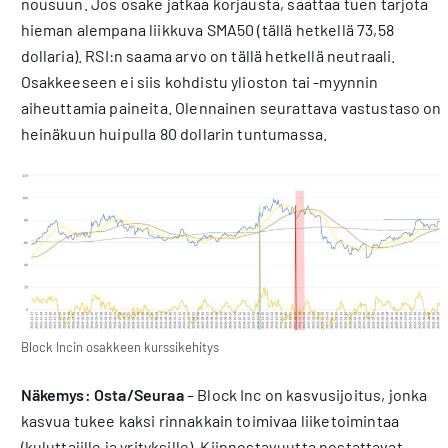
nousuun. Jos osake jatkaa korjausta, saattaa tuen tarjota
hieman alempana liikkuva SMA50 (tällä hetkellä 73,58
dollaria). RSI:n saama arvo on tällä hetkellä neutraali.
Osakkeeseen ei siis kohdistu ylioston tai -myynnin
aiheuttamia paineita. Olennainen seurattava vastustaso on
heinäkuun huipulla 80 dollarin tuntumassa.
Block Incin osakkeen kurssikehitys
Näkemys: Osta/Seuraa
– Block Inc on kasvusijoitus, jonka
kasvua tukee kaksi rinnakkain toimivaa liiketoimintaa
(kuluttajille ja yrityksille). Kiinnostavuutta nostattavat