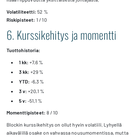
Volatiliteetti:
52 %
Riskipisteet:
1 / 10
6. Kurssikehitys ja momentti
Tuottohistoria:
1 kk:
+7,6 %
3 kk:
+29 %
YTD:
-6,3 %
3 v:
+20,1 %
5 v:
-51,1 %
Momenttipisteet:
8 / 10
Blockin kurssikehitys on ollut hyvin volatiili. Lyhyellä
aikavälillä osake on vahvassa nousumomentissa, mutta