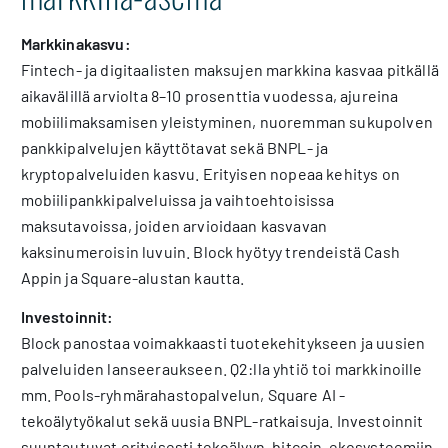
Markkinakasvu:
Fintech- ja digitaalisten maksujen markkina kasvaa pitkällä
aikavälillä arviolta 8–10 prosenttia vuodessa, ajureina
mobiilimaksamisen yleistyminen, nuoremman sukupolven
pankkipalvelujen käyttötavat sekä BNPL- ja
kryptopalveluiden kasvu. Erityisen nopeaa kehitys on
mobiilipankkipalveluissa ja vaihtoehtoisissa
maksutavoissa, joiden arvioidaan kasvavan
kaksinumeroisin luvuin. Block hyötyy trendeistä Cash
Appin ja Square-alustan kautta.
Investoinnit:
Block panostaa voimakkaasti tuotekehitykseen ja uusien
palveluiden lanseeraukseen. Q2:lla yhtiö toi markkinoille
mm. Pools-ryhmärahastopalvelun, Square AI -
tekoälytyökalut sekä uusia BNPL-ratkaisuja. Investoinnit
suuntautuvat erityisesti tekoälyyn, bitcoin-ekosysteemiin