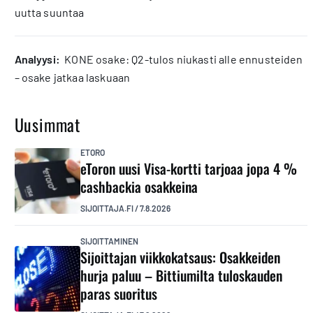
uutta suuntaa
analyysi:
KONE osake: Q2-tulos niukasti alle ennusteiden
– osake jatkaa laskuaan
Uusimmat
ETORO
eToron uusi Visa-kortti tarjoaa jopa 4 %
cashbackia osakkeina
SIJOITTAJA.FI
/
7.8.2026
SIJOITTAMINEN
Sijoittajan viikkokatsaus: Osakkeiden
hurja paluu – Bittiumilta tuloskauden
paras suoritus