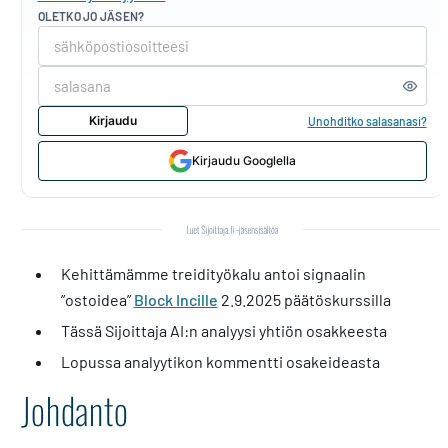
OLETKO JO JÄSEN?
Kirjaudu
Unohditko salasanasi?
Kirjaudu Googlella
Kehittämämme treidityökalu antoi signaalin
”ostoidea”
Block Incille
2.9.2025 päätöskurssilla
Tässä Sijoittaja AI:n analyysi yhtiön osakkeesta
Lopussa analyytikon kommentti osakeideasta
Johdanto