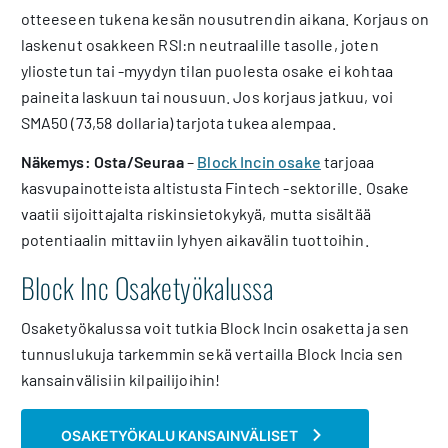
otteeseen tukena kesän nousutrendin aikana. Korjaus on
laskenut osakkeen RSI:n neutraalille tasolle, joten
yliostetun tai -myydyn tilan puolesta osake ei kohtaa
paineita laskuun tai nousuun. Jos korjaus jatkuu, voi
SMA50 (73,58 dollaria) tarjota tukea alempaa.
Näkemys: Osta/Seuraa
–
Block Incin osake
tarjoaa
kasvupainotteista altistusta Fintech -sektorille. Osake
vaatii sijoittajalta riskinsietokykyä, mutta sisältää
potentiaalin mittaviin lyhyen aikavälin tuottoihin.
Block Inc Osaketyökalussa
Osaketyökalussa voit tutkia Block Incin osaketta ja sen
tunnuslukuja tarkemmin sekä vertailla Block Incia sen
kansainvälisiin kilpailijoihin!
OSAKETYÖKALU KANSAINVÄLISET