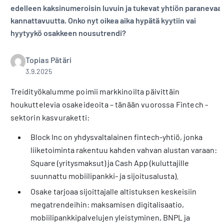
edelleen kaksinumeroisin luvuin ja tukevat yhtiön paranevaa
kannattavuutta. Onko nyt oikea aika hypätä kyytiin vai
hyytyykö osakkeen nousutrendi?
Topias Pätäri
3.9.2025
Treidityökalumme poimii markkinoilta päivittäin
houkuttelevia osakeideoita – tänään vuorossa Fintech -
sektorin kasvuraketti:
Block Inc on yhdysvaltalainen fintech-yhtiö, jonka
liiketoiminta rakentuu kahden vahvan alustan varaan:
Square (yritysmaksut) ja Cash App (kuluttajille
suunnattu mobiilipankki- ja sijoitusalusta).
Osake tarjoaa sijoittajalle altistuksen keskeisiin
megatrendeihin: maksamisen digitalisaatio,
mobiilipankkipalvelujen yleistyminen, BNPL ja