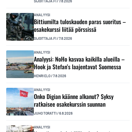
SIJOITTAJA.FI
/
7.8.2026
ANALYYSI
Bittiumilta tuloskauden paras suoritus –
osakekurssi liitää pörssissä
SIJOITTAJA.FI
/
7.8.2026
ANALYYSI
Analyysi: NoHo kasvaa kaikilla alueilla –
Hook ja Stefan’s laajentavat Suomessa
HENRI ELO
/
7.8.2026
ANALYYSI
Onko Digian käänne alkanut? Syksy
ratkaisee osakekurssin suunnan
JUHO TORATTI
/
6.8.2026
ANALYYSI