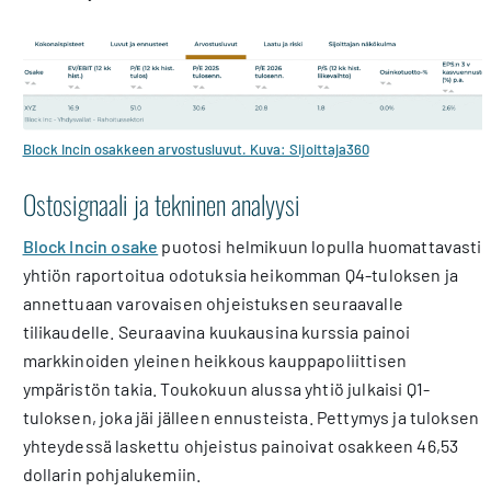
Block Incin osakkeen arvostusluvut. Kuva: Sijoittaja360
Ostosignaali ja tekninen analyysi
Block Incin osake
puotosi helmikuun lopulla huomattavasti
yhtiön raportoitua odotuksia heikomman Q4-tuloksen ja
annettuaan varovaisen ohjeistuksen seuraavalle
tilikaudelle. Seuraavina kuukausina kurssia painoi
markkinoiden yleinen heikkous kauppapoliittisen
ympäristön takia. Toukokuun alussa yhtiö julkaisi Q1-
tuloksen, joka jäi jälleen ennusteista. Pettymys ja tuloksen
yhteydessä laskettu ohjeistus painoivat osakkeen 46,53
dollarin pohjalukemiin.