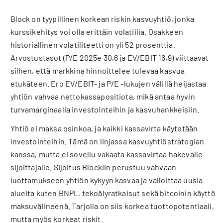
Block on tyypillinen korkean riskin kasvuyhtiö, jonka
kurssikehitys voi olla erittäin volatiilia. Osakkeen
historiallinen volatiliteetti on yli 52 prosenttia.
Arvostustasot (P/E 2025e 30,6 ja EV/EBIT 16,9) viittaavat
siihen, että markkina hinnoittelee tulevaa kasvua
etukäteen. Ero EV/EBIT- ja P/E -lukujen välillä heijastaa
yhtiön vahvaa nettokassapositiota, mikä antaa hyvin
turvamarginaalia investointeihin ja kasvuhankkeisiin.
Yhtiö ei maksa osinkoa, ja kaikki kassavirta käytetään
investointeihin. Tämä on linjassa kasvuyhtiöstrategian
kanssa, mutta ei sovellu vakaata kassavirtaa hakevalle
sijoittajalle. Sijoitus Blockiin perustuu vahvaan
luottamukseen yhtiön kykyyn kasvaa ja valloittaa uusia
alueita kuten BNPL, tekoälyratkaisut sekä bitcoinin käyttö
maksuvälineenä. Tarjolla on siis korkea tuottopotentiaali,
mutta myös korkeat riskit.