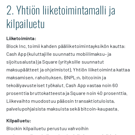
2. Yhtiön liiketoimintamalli ja
kilpailuetu
Liiketoiminta:
Block Inc. toimii kahden pääliiketoimintayksikön kautta:
Cash App (kuluttajille suunnattu mobiilimaksu- ja
sijoitusalusta) ja Square (yrityksille suunnatut
maksupäätteet ja ohjelmistot). Yhtiön liiketoiminta kattaa
maksamisen, rahoituksen, BNPL:n, bitcoinin ja
tekoälyavusteiset työkalut. Cash App vastaa noin 60
prosenttia bruttokatteesta ja Square noin 40 prosenttia.
Liikevaihto muodostuu pääosin transaktiotuloista,
palvelupohjaisista maksuista sekä bitcoin-kaupasta.
Kilpailuetu:
Blockin kilpailuetu perustuu vahvoihin