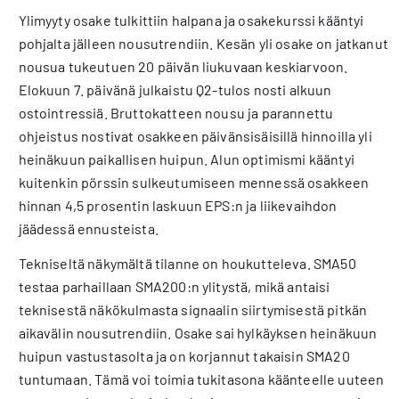
Ylimyyty osake tulkittiin halpana ja osakekurssi kääntyi
pohjalta jälleen nousutrendiin. Kesän yli osake on jatkanut
nousua tukeutuen 20 päivän liukuvaan keskiarvoon.
Elokuun 7. päivänä julkaistu Q2-tulos nosti alkuun
ostointressiä. Bruttokatteen nousu ja parannettu
ohjeistus nostivat osakkeen päivänsisäisillä hinnoilla yli
heinäkuun paikallisen huipun. Alun optimismi kääntyi
kuitenkin pörssin sulkeutumiseen mennessä osakkeen
hinnan 4,5 prosentin laskuun EPS:n ja liikevaihdon
jäädessä ennusteista.
Tekniseltä näkymältä tilanne on houkutteleva. SMA50
testaa parhaillaan SMA200:n ylitystä, mikä antaisi
teknisestä näkökulmasta signaalin siirtymisestä pitkän
aikavälin nousutrendiin. Osake sai hylkäyksen heinäkuun
huipun vastustasolta ja on korjannut takaisin SMA20
tuntumaan. Tämä voi toimia tukitasona käänteelle uuteen