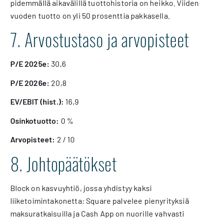
pidemmällä aikavälillä tuottohistoria on heikko. Viiden
vuoden tuotto on yli 50 prosenttia pakkasella.
7. Arvostustaso ja arvopisteet
P/E 2025e:
30,6
P/E 2026e:
20,8
EV/EBIT (hist.):
16,9
Osinkotuotto:
0 %
Arvopisteet:
2 / 10
8. Johtopäätökset
Block on kasvuyhtiö, jossa yhdistyy kaksi
liiketoimintakonetta: Square palvelee pienyrityksiä
maksuratkaisuilla ja Cash App on nuorille vahvasti