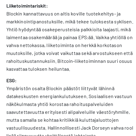
Liiketoimintariskit:
Blockin kannattavuus on altis koville tuotekehitys- ja
markkinointipanostuksille, mikä tekee tuloksesta syklisen.
Yhtiö hyödyntää osakeperusteisia palkkioita laajasti, mikä
laimentaa osakemäärää ja painaa EPS:ää. Vaikka yhtiöllä on
vahva nettokassa, liiketoiminta on herkkä korkotason
muutoksille, jotka voivat vaikuttaa sekä arvostukseen että
rahoituskustannuksiin. Bitcoin-liiketoiminnan suuri osuus
kasvattaa tuloksen heiluntaa.
ESG:
Ympäristön osalta Blockin päästöt liittyvät lähinnä
datakeskusten energiankulutukseen. Sosiaalisen vastuun
näkökulmasta yhtiö korostaa rahoituspalveluiden
saavutettavuutta erityisesti alipalveluille väestöryhmille,
mutta samalla se kohtaa kritiikkiä kuluttajaluottojen
vastuullisuudesta. Hallinnollisesti Jack Dorseyn vahva rooli
lisää riippuvuutta yksittäisestä johtajasta.