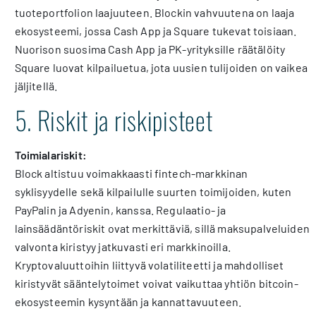
tuoteportfolion laajuuteen. Blockin vahvuutena on laaja
ekosysteemi, jossa Cash App ja Square tukevat toisiaan.
Nuorison suosima Cash App ja PK-yrityksille räätälöity
Square luovat kilpailuetua, jota uusien tulijoiden on vaikea
jäljitellä.
5. Riskit ja riskipisteet
Toimialariskit:
Block altistuu voimakkaasti fintech-markkinan
syklisyydelle sekä kilpailulle suurten toimijoiden, kuten
PayPalin ja Adyenin, kanssa. Regulaatio- ja
lainsäädäntöriskit ovat merkittäviä, sillä maksupalveluiden
valvonta kiristyy jatkuvasti eri markkinoilla.
Kryptovaluuttoihin liittyvä volatiliteetti ja mahdolliset
kiristyvät sääntelytoimet voivat vaikuttaa yhtiön bitcoin-
ekosysteemin kysyntään ja kannattavuuteen.