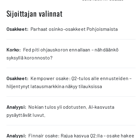
Sijoittajan valinnat
osakkeet:
Parhaat osinko-osakkeet Pohjoismaista
korko:
Fed piti ohjauskoron ennallaan – nähdäänkö
syksyllä koronnosto?
osakkeet:
Kempower osake: Q2-tulos alle ennusteiden –
hiljentynyt latausmarkkina näkyy tilauksissa
analyysi:
Nokian tulos yli odotusten. AI-kasvusta
pysäyttävät luvut.
analyysi:
Finnair osake: Rajua kasvua Q2:lla – osake hakee