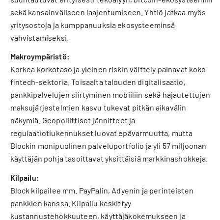
sekä kansainväliseen laajentumiseen. Yhtiö jatkaa myös
yritysostoja ja kumppanuuksia ekosysteeminsä
vahvistamiseksi.
Makroympäristö:
Korkea korkotaso ja yleinen riskin välttely painavat koko
fintech-sektoria. Toisaalta talouden digitalisaatio,
pankkipalvelujen siirtyminen mobiiliin sekä hajautettujen
maksujärjestelmien kasvu tukevat pitkän aikavälin
näkymiä. Geopoliittiset jännitteet ja
regulaatiotiukennukset luovat epävarmuutta, mutta
Blockin monipuolinen palveluportfolio ja yli 57 miljoonan
käyttäjän pohja tasoittavat yksittäisiä markkinashokkeja.
Kilpailu:
Block kilpailee mm. PayPalin, Adyenin ja perinteisten
pankkien kanssa. Kilpailu keskittyy
kustannustehokkuuteen, käyttäjäkokemukseen ja