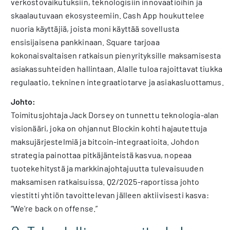
verkostovaikutuksiin, teknologisiin innovaatioihin ja
skaalautuvaan ekosysteemiin. Cash App houkuttelee
nuoria käyttäjiä, joista moni käyttää sovellusta
ensisijaisena pankkinaan. Square tarjoaa
kokonaisvaltaisen ratkaisun pienyrityksille maksamisesta
asiakassuhteiden hallintaan. Alalle tuloa rajoittavat tiukka
regulaatio, tekninen integraatiotarve ja asiakasluottamus.
Johto:
Toimitusjohtaja Jack Dorsey on tunnettu teknologia-alan
visionääri, joka on ohjannut Blockin kohti hajautettuja
maksujärjestelmiä ja bitcoin-integraatioita. Johdon
strategia painottaa pitkäjänteistä kasvua, nopeaa
tuotekehitystä ja markkinajohtajuutta tulevaisuuden
maksamisen ratkaisuissa. Q2/2025-raportissa johto
viestitti yhtiön tavoittelevan jälleen aktiivisesti kasva:
“We’re back on offense.”