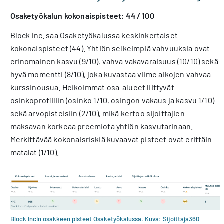
Osaketyökalun kokonaispisteet: 44 / 100
Block Inc. saa Osaketyökalussa keskinkertaiset
kokonaispisteet (44). Yhtiön selkeimpiä vahvuuksia ovat
erinomainen kasvu (9/10), vahva vakavaraisuus (10/10) sekä
hyvä momentti (8/10), joka kuvastaa viime aikojen vahvaa
kurssinousua. Heikoimmat osa-alueet liittyvät
osinkoprofiiliin (osinko 1/10, osingon vakaus ja kasvu 1/10)
sekä arvopisteisiin (2/10), mikä kertoo sijoittajien
maksavan korkeaa preemiota yhtiön kasvutarinaan.
Merkittävää kokonaisriskiä kuvaavat pisteet ovat erittäin
matalat (1/10).
Block Incin osakkeen pisteet Osaketyökalussa. Kuva: Sijoittaja360