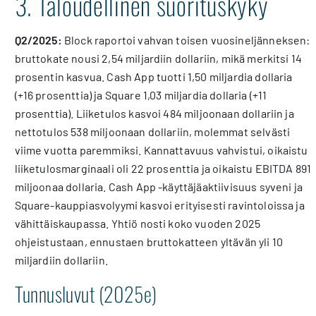
3. Taloudellinen suorituskyky
Q2/2025:
Block raportoi vahvan toisen vuosineljänneksen:
bruttokate nousi 2,54 miljardiin dollariin, mikä merkitsi 14
prosentin kasvua. Cash App tuotti 1,50 miljardia dollaria
(+16 prosenttia) ja Square 1,03 miljardia dollaria (+11
prosenttia). Liiketulos kasvoi 484 miljoonaan dollariin ja
nettotulos 538 miljoonaan dollariin, molemmat selvästi
viime vuotta paremmiksi. Kannattavuus vahvistui, oikaistu
liiketulosmarginaali oli 22 prosenttia ja oikaistu EBITDA 891
miljoonaa dollaria. Cash App -käyttäjäaktiivisuus syveni ja
Square-kauppiasvolyymi kasvoi erityisesti ravintoloissa ja
vähittäiskaupassa. Yhtiö nosti koko vuoden 2025
ohjeistustaan, ennustaen bruttokatteen yltävän yli 10
miljardiin dollariin.
Tunnusluvut (2025e)