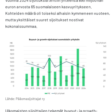
Vuonna 2024 sijoituksia tehtiin yhteensä 895 miljoonan
euron arvosta 65 suomalaiseen kasvuyritykseen.
Kohteiden määrä oli toiseksi alhaisin kymmeneen vuoteen,
mutta yksittäiset suuret sijoitukset nostivat
kokonaissummaa.
Lähde: Pääomasijoittajat ry
Ulkomaisten sijoittajien tekemät buyout- ja growth-