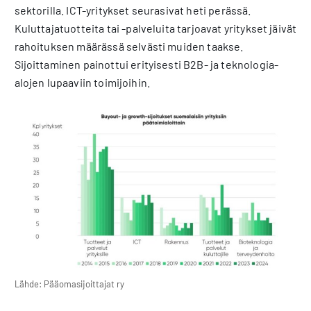
sektorilla. ICT-yritykset seurasivat heti perässä.
Kuluttajatuotteita tai -palveluita tarjoavat yritykset jäivät
rahoituksen määrässä selvästi muiden taakse.
Sijoittaminen painottui erityisesti B2B- ja teknologia-
alojen lupaaviin toimijoihin.
Lähde: Pääomasijoittajat ry