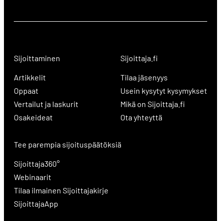
Sijoittaminen
Sijoittaja.fi
Artikkelit
Tilaa jäsenyys
Oppaat
Usein kysytyt kysymykset
Vertailut ja laskurit
Mikä on Sijoittaja.fi
Osakeideat
Ota yhteyttä
Tee parempia sijoituspäätöksiä
Sijoittaja360°
Webinaarit
Tilaa ilmainen Sijoittajakirje
SijoittajaApp