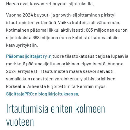
Harvia ovat kasvaneet buyout-sijoituksilla.
Vuonna 2024 buyout- ja growth-sijoittaminen piristyi
irtautumisten vetämänä. Vaikka kohteita oli vähemmän,
kotimainen pääoma liikkui aktiivisesti: 683 miljoonan euron
sijoituksista 668 miljoona euroa kohdistui suomalaisiin
kasvuyrityksiin.
Pääomasijoittajat ry:n
tuore tilastokatsaus tarjoaa lupaavia
merkkejä pääomasijoitusmarkkinan elpymisestä. Vuonna
2024 erityisesti irtautumisten määrä kasvoi selvästi,
samalla kun rahastojen varainkeruu ylsi historiallisen
korkealle. Aiheesta kirjoitettiin tarkemmin myös
SijoittajaPRO:n blogikirjoituksessa
.
Irtautumisia eniten kolmeen
vuoteen