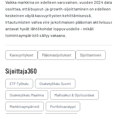
Vaikka markkina on edelleen varovainen, vuoden 2024 data
osoittaa, että buyout- ja growth-sijoittaminen on edelleen
keskeinen väylä kasvuyritysten kehittämisessä.
Irtautumisten vahva vire ja kotimaisen pääoman aktiivisuus
antavat hyvät lähtökohdat loppuvuodelle – mikäli
toimintaympäristö säilyy vakaana.
kasvuyritykset
pääomasijoitukset
sijoittaminen
Sijoittaja360
ETF-Työkalu
Osaketyökalu Suomi
Osaketyökalu Maailma
Mallisalkut & Sijoitusideat
Markkinaympäristö
Portfolioanalyysi