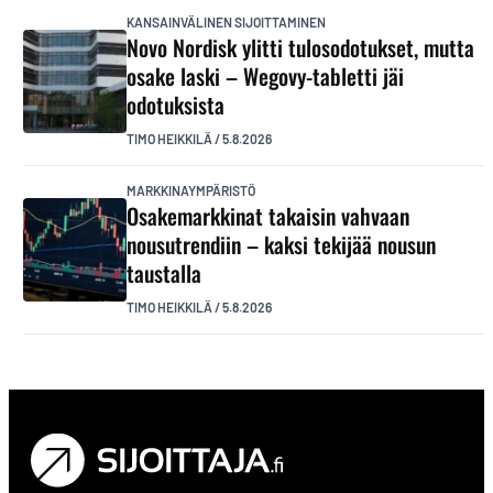
KANSAINVÄLINEN SIJOITTAMINEN
Novo Nordisk ylitti tulosodotukset, mutta
osake laski – Wegovy-tabletti jäi
odotuksista
TIMO HEIKKILÄ
/
5.8.2026
MARKKINAYMPÄRISTÖ
Osakemarkkinat takaisin vahvaan
nousutrendiin – kaksi tekijää nousun
taustalla
TIMO HEIKKILÄ
/
5.8.2026