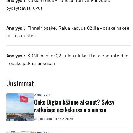
analyysi:
Nokian tulos yli odotusten. AI-kasvusta
pysäyttävät luvut.
analyysi:
Finnair osake: Rajua kasvua Q2:lla – osake hakee
uutta suuntaa
analyysi:
KONE osake: Q2-tulos niukasti alle ennusteiden
– osake jatkaa laskuaan
Uusimmat
ANALYYSI
Onko Digian käänne alkanut? Syksy
ratkaisee osakekurssin suunnan
JUHO TORATTI
/
6.8.2026
ANALYYSI