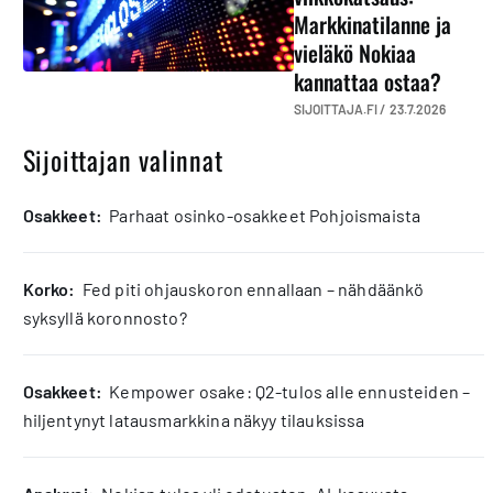
Markkinatilanne ja
vieläkö Nokiaa
kannattaa ostaa?
SIJOITTAJA.FI /
23.7.2026
Sijoittajan valinnat
osakkeet:
Parhaat osinko-osakkeet Pohjoismaista
korko:
Fed piti ohjauskoron ennallaan – nähdäänkö
syksyllä koronnosto?
osakkeet:
Kempower osake: Q2-tulos alle ennusteiden –
hiljentynyt latausmarkkina näkyy tilauksissa