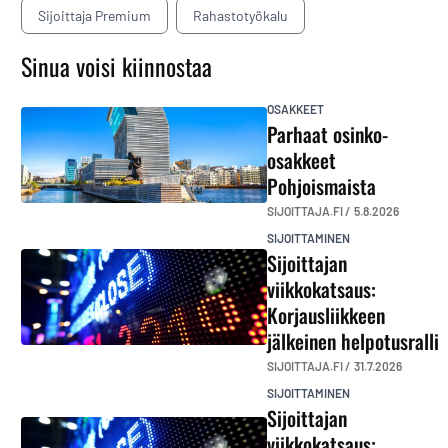
Sijoittaja Premium
Rahastotyökalu
Sinua voisi kiinnostaa
OSAKKEET
Parhaat osinko-
osakkeet
Pohjoismaista
SIJOITTAJA.FI /
5.8.2026
SIJOITTAMINEN
Sijoittajan
viikkokatsaus:
Korjausliikkeen
jälkeinen helpotusralli
SIJOITTAJA.FI /
31.7.2026
SIJOITTAMINEN
Sijoittajan
viikkokatsaus: