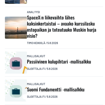
ANALYYSI
SpaceX:n liikevaihto lähes
kaksinkertaistui – avaako kurssilasku
ostopaikan ja toteutuuko Muskin hurja
visio?
TIMO HEIKKILÄ
/
5.8.2026
MALLISALKUT
Passiivinen kulupihtari -mallisalkku
SIJOITTAJA.FI
/
5.8.2026
MALLISALKUT
Suomi Fundamentti -mallisalkku
SIJOITTAJA.FI
/
5.8.2026