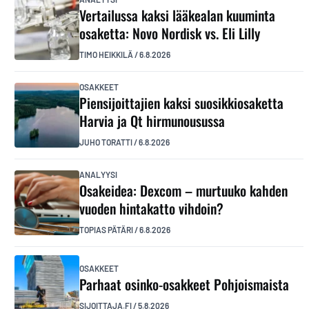
Vertailussa kaksi lääkealan kuuminta
osaketta: Novo Nordisk vs. Eli Lilly
TIMO HEIKKILÄ
/
6.8.2026
OSAKKEET
Piensijoittajien kaksi suosikkiosaketta
Harvia ja Qt hirmunousussa
JUHO TORATTI
/
6.8.2026
ANALYYSI
Osakeidea: Dexcom – murtuuko kahden
vuoden hintakatto vihdoin?
TOPIAS PÄTÄRI
/
6.8.2026
OSAKKEET
Parhaat osinko-osakkeet Pohjoismaista
SIJOITTAJA.FI
/
5.8.2026