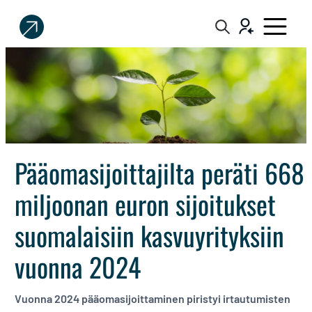
Sijoittaja.fi
Tee
parempia
sijoituspäätöksiä
Pääomasijoittajilta peräti 668
miljoonan euron sijoitukset
suomalaisiin kasvuyrityksiin
vuonna 2024
Vuonna 2024 pääomasijoittaminen piristyi irtautumisten