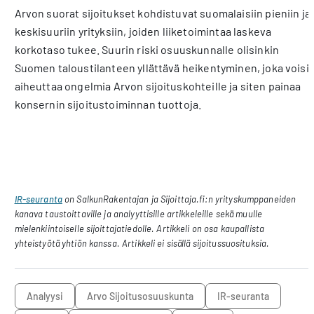
Arvon suorat sijoitukset kohdistuvat suomalaisiin pieniin ja
keskisuuriin yrityksiin, joiden liiketoimintaa laskeva
korkotaso tukee. Suurin riski osuuskunnalle olisinkin
Suomen taloustilanteen yllättävä heikentyminen, joka voisi
aiheuttaa ongelmia Arvon sijoituskohteille ja siten painaa
konsernin sijoitustoiminnan tuottoja.
IR-seuranta
on SalkunRakentajan ja Sijoittaja.fi:n yrityskumppaneiden
kanava taustoittaville ja analyyttisille artikkeleille sekä muulle
mielenkiintoiselle sijoittajatiedolle. Artikkeli on osa kaupallista
yhteistyötä yhtiön kanssa. Artikkeli ei sisällä sijoitussuosituksia.
analyysi
Arvo Sijoitusosuuskunta
IR-seuranta