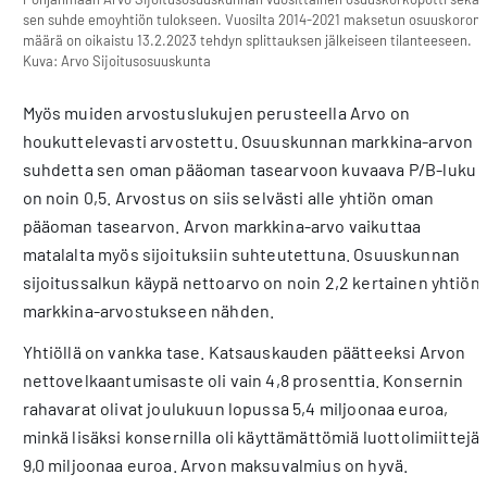
sen suhde emoyhtiön tulokseen. Vuosilta 2014-2021 maksetun osuuskoron
määrä on oikaistu 13.2.2023 tehdyn splittauksen jälkeiseen tilanteeseen.
Kuva: Arvo Sijoitusosuuskunta
Myös muiden arvostuslukujen perusteella Arvo on
houkuttelevasti arvostettu. Osuuskunnan markkina-arvon
suhdetta sen oman pääoman tasearvoon kuvaava P/B-luku
on noin 0,5. Arvostus on siis selvästi alle yhtiön oman
pääoman tasearvon. Arvon markkina-arvo vaikuttaa
matalalta myös sijoituksiin suhteutettuna. Osuuskunnan
sijoitussalkun käypä nettoarvo on noin 2,2 kertainen yhtiön
markkina-arvostukseen nähden.
Yhtiöllä on vankka tase. Katsauskauden päätteeksi Arvon
nettovelkaantumisaste oli vain 4,8 prosenttia. Konsernin
rahavarat olivat joulukuun lopussa 5,4 miljoonaa euroa,
minkä lisäksi konsernilla oli käyttämättömiä luottolimiittejä
9,0 miljoonaa euroa. Arvon maksuvalmius on hyvä.