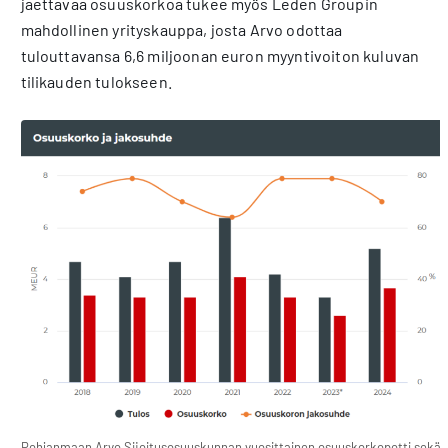
jaettavaa osuuskorkoa tukee myös Leden Groupin
mahdollinen yrityskauppa, josta Arvo odottaa
tulouttavansa 6,6 miljoonan euron myyntivoiton kuluvan
tilikauden tulokseen.
Pohjanmaan Arvo Sijoitusosuuskunnan vuosittainen osuuskorkopotti sekä