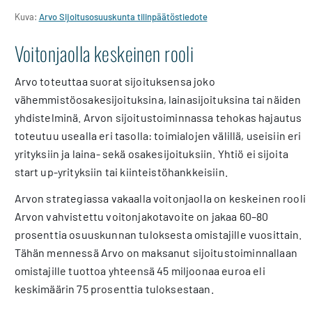
Kuva:
Arvo Sijoitusosuuskunta tilinpäätöstiedote
Voitonjaolla keskeinen rooli
Arvo toteuttaa suorat sijoituksensa joko
vähemmistöosakesijoituksina, lainasijoituksina tai näiden
yhdistelminä. Arvon sijoitustoiminnassa tehokas hajautus
toteutuu usealla eri tasolla: toimialojen välillä, useisiin eri
yrityksiin ja laina- sekä osakesijoituksiin. Yhtiö ei sijoita
start up-yrityksiin tai kiinteistöhankkeisiin.
Arvon strategiassa vakaalla voitonjaolla on keskeinen rooli.
Arvon vahvistettu voitonjakotavoite on jakaa 60–80
prosenttia osuuskunnan tuloksesta omistajille vuosittain.
Tähän mennessä Arvo on maksanut sijoitustoiminnallaan
omistajille tuottoa yhteensä 45 miljoonaa euroa eli
keskimäärin 75 prosenttia tuloksestaan.