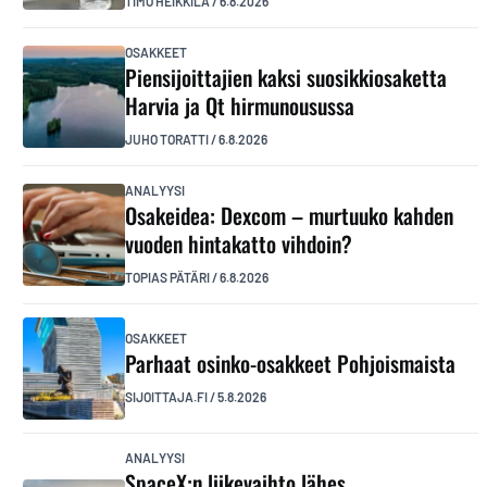
TIMO HEIKKILÄ
/
6.8.2026
OSAKKEET
Piensijoittajien kaksi suosikkiosaketta
Harvia ja Qt hirmunousussa
JUHO TORATTI
/
6.8.2026
ANALYYSI
Osakeidea: Dexcom – murtuuko kahden
vuoden hintakatto vihdoin?
TOPIAS PÄTÄRI
/
6.8.2026
OSAKKEET
Parhaat osinko-osakkeet Pohjoismaista
SIJOITTAJA.FI
/
5.8.2026
ANALYYSI
SpaceX:n liikevaihto lähes