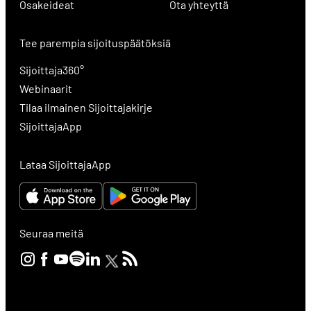
Osakeideat
Ota yhteyttä
Tee parempia sijoituspäätöksiä
Sijoittaja360°
Webinaarit
Tilaa ilmainen Sijoittajakirje
SijoittajaApp
Lataa SijoittajaApp
Seuraa meitä