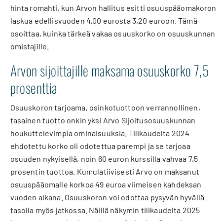
hinta romahti, kun Arvon hallitus esitti osuuspääomakoron
laskua edellisvuoden 4,00 eurosta 3,20 euroon. Tämä
osoittaa, kuinka tärkeä vakaa osuuskorko on osuuskunnan
omistajille.
Arvon sijoittajille maksama osuuskorko 7,5
prosenttia
Osuuskoron tarjoama, osinkotuottoon verrannollinen,
tasainen tuotto onkin yksi Arvo Sijoitusosuuskunnan
houkuttelevimpia ominaisuuksia. Tilikaudelta 2024
ehdotettu korko oli odotettua parempi ja se tarjoaa
osuuden nykyisellä, noin 60 euron kurssilla vahvaa 7,5
prosentin tuottoa. Kumulatiivisesti Arvo on maksanut
osuuspääomalle korkoa 49 euroa viimeisen kahdeksan
vuoden aikana. Osuuskoron voi odottaa pysyvän hyvällä
tasolla myös jatkossa. Näillä näkymin tilikaudelta 2025