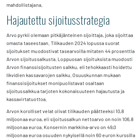
mahdollistajana.
Hajautettu sijoitusstrategia
Arvo pyrkii olemaan pitkäjänteinen sijoittaja, joka sijoittaa
omasta taseestaan. Tilikauden 2024 lopussa suorat
sijoitukset muodostivat tasearvoilla mitaten 44 prosenttia
Arvon sijoitussalkusta. Loppuosan sijoituksista muodosti
Arvon finanssisijoitusten salkku, eli tehokkaasti hoidettu
likvidien kassavarojen salkku. Osuuskunnan mukaan
finanssisijoitukset monipuolistavat osaltaan
sijoitussalkkua tarjoten kokonaisuuteen hajautusta ja
kassavirtatuottoa.
Arvon korolliset velat olivat tilikauden päätteeksi 10,8
miljoonaa euroa, eli sijoitussalkun nettoarvo on noin 106,8
miljoonaa euroa. Konsernin markkina-arvo on 49,0
miljoonaa euroa osuuden nykyisellä noin 60 euron kurssilla.