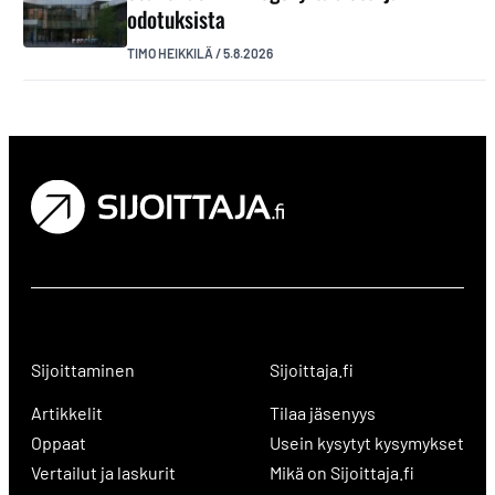
odotuksista
TIMO HEIKKILÄ
/
5.8.2026
Sijoittaminen
Sijoittaja.fi
Artikkelit
Tilaa jäsenyys
Oppaat
Usein kysytyt kysymykset
Vertailut ja laskurit
Mikä on Sijoittaja.fi