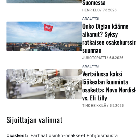
Suomessa
HENRI ELO /
7.8.2026
ANALYYSI
Onko Digian käänne
alkanut? Syksy
ratkaisee osakekurssin
suunnan
JUHO TORATTI /
6.8.2026
ANALYYSI
Vertailussa kaksi
lääkealan kuuminta
osaketta: Novo Nordisk
vs. Eli Lilly
TIMO HEIKKILÄ /
6.8.2026
Sijoittajan valinnat
osakkeet:
Parhaat osinko-osakkeet Pohjoismaista