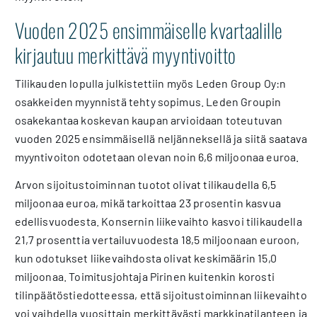
Vuoden 2025 ensimmäiselle kvartaalille
kirjautuu merkittävä myyntivoitto
Tilikauden lopulla julkistettiin myös Leden Group Oy:n
osakkeiden myynnistä tehty sopimus. Leden Groupin
osakekantaa koskevan kaupan arvioidaan toteutuvan
vuoden 2025 ensimmäisellä neljänneksellä ja siitä saatava
myyntivoiton odotetaan olevan noin 6,6 miljoonaa euroa.
Arvon sijoitustoiminnan tuotot olivat tilikaudella 6,5
miljoonaa euroa, mikä tarkoittaa 23 prosentin kasvua
edellisvuodesta. Konsernin liikevaihto kasvoi tilikaudella
21,7 prosenttia vertailuvuodesta 18,5 miljoonaan euroon,
kun odotukset liikevaihdosta olivat keskimäärin 15,0
miljoonaa. Toimitusjohtaja Pirinen kuitenkin korosti
tilinpäätöstiedotteessa, että sijoitustoiminnan liikevaihto
voi vaihdella vuosittain merkittävästi markkinatilanteen ja