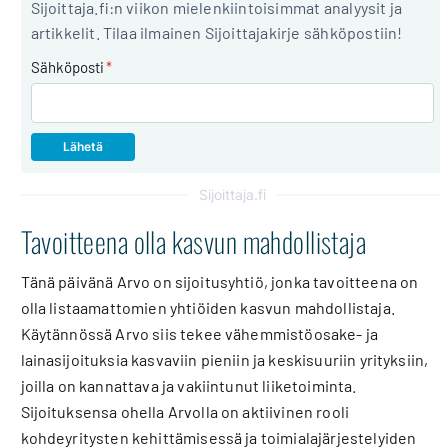
Sijoittaja.fi:n viikon mielenkiintoisimmat analyysit ja
artikkelit. Tilaa ilmainen Sijoittajakirje sähköpostiin!
Sähköposti
*
Sijoittaja.fi
Tavoitteena olla kasvun mahdollistaja
Tänä päivänä Arvo on sijoitusyhtiö, jonka tavoitteena on
olla listaamattomien yhtiöiden kasvun mahdollistaja.
Käytännössä Arvo siis tekee vähemmistöosake- ja
lainasijoituksia kasvaviin pieniin ja keskisuuriin yrityksiin,
joilla on kannattava ja vakiintunut liiketoiminta.
Sijoituksensa ohella Arvolla on aktiivinen rooli
kohdeyritysten kehittämisessä ja toimialajärjestelyiden