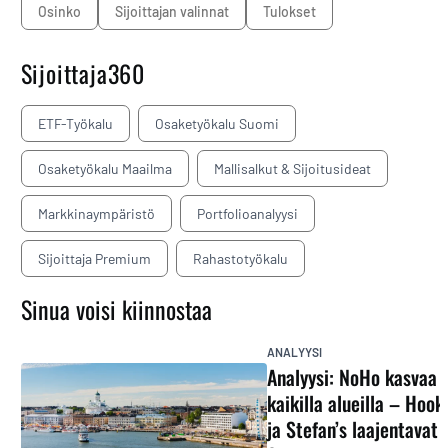
osinko
sijoittajan valinnat
tulokset
Sijoittaja360
ETF-Työkalu
Osaketyökalu Suomi
Osaketyökalu Maailma
Mallisalkut & Sijoitusideat
Markkinaympäristö
Portfolioanalyysi
Sijoittaja Premium
Rahastotyökalu
Sinua voisi kiinnostaa
ANALYYSI
Analyysi: NoHo kasvaa
kaikilla alueilla – Hook
ja Stefan’s laajentavat