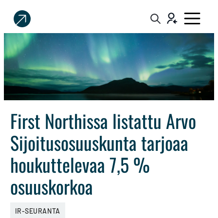
Sijoittaja.fi
Tee
parempia
sijoituspäätöksiä
First Northissa listattu Arvo
Sijoitusosuuskunta tarjoaa
houkuttelevaa 7,5 %
osuuskorkoa
IR-SEURANTA