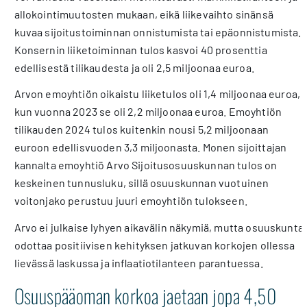
allokointimuutosten mukaan, eikä liikevaihto sinänsä
kuvaa sijoitustoiminnan onnistumista tai epäonnistumista.
Konsernin liiketoiminnan tulos kasvoi 40 prosenttia
edellisestä tilikaudesta ja oli 2,5 miljoonaa euroa.
Arvon emoyhtiön oikaistu liiketulos oli 1,4 miljoonaa euroa,
kun vuonna 2023 se oli 2,2 miljoonaa euroa. Emoyhtiön
tilikauden 2024 tulos kuitenkin nousi 5,2 miljoonaan
euroon edellisvuoden 3,3 miljoonasta. Monen sijoittajan
kannalta emoyhtiö Arvo Sijoitusosuuskunnan tulos on
keskeinen tunnusluku, sillä osuuskunnan vuotuinen
voitonjako perustuu juuri emoyhtiön tulokseen.
Arvo ei julkaise lyhyen aikavälin näkymiä, mutta osuuskunta
odottaa positiivisen kehityksen jatkuvan korkojen ollessa
lievässä laskussa ja inflaatiotilanteen parantuessa.
Osuuspääoman korkoa jaetaan jopa 4,50