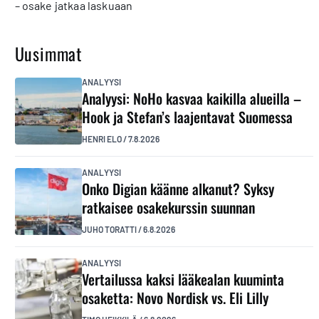
– osake jatkaa laskuaan
Uusimmat
ANALYYSI
Analyysi: NoHo kasvaa kaikilla alueilla –
Hook ja Stefan’s laajentavat Suomessa
HENRI ELO
/
7.8.2026
ANALYYSI
Onko Digian käänne alkanut? Syksy
ratkaisee osakekurssin suunnan
JUHO TORATTI
/
6.8.2026
ANALYYSI
Vertailussa kaksi lääkealan kuuminta
osaketta: Novo Nordisk vs. Eli Lilly