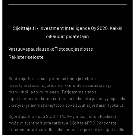
Sijoittaja.fi / Investment Intelligence Oy 2026. Kaikki
oikeudet pidätetään
Vastuuvapauslauseke
Tietosuojaseloste
Rekisteriseloste
Sijoittaja.fi tarjoaa systemaattisen ja helpon
lähestymistavan sijoitusmarkkinoiden seurantaan ja
markkinoilla toimimiseen. Tarjoamme tietoa
sijoittamisesta, kuten uutisia, artikkeleita ja analyysejä sekä
yksityis- ja ammattikäyttöön soveltuvat sijoittajan työkalut.
Sijoittaja.fi on osa SIJOITTAJA-ryhmää, johon kuuluvat
myös yritysrahoitusta tarjoava SijoittajaPRO Corporate
Finance, instituutioille sekä ammatti- ja yksityissijoittajille