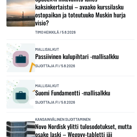
kaksinkertaistui – avaako kurssilasku
ostopaikan ja toteutuuko Muskin hurja
visio?
TIMO HEIKKILÄ
/
5.8.2026
MALLISALKUT
Passiivinen kulupihtari -mallisalkku
SIJOITTAJA.FI
/
5.8.2026
MALLISALKUT
Suomi Fundamentti -mallisalkku
SIJOITTAJA.FI
/
5.8.2026
KANSAINVÄLINEN SIJOITTAMINEN
Novo Nordisk ylitti tulosodotukset, mutta
osake laski – Wegovy-tabletti jäi