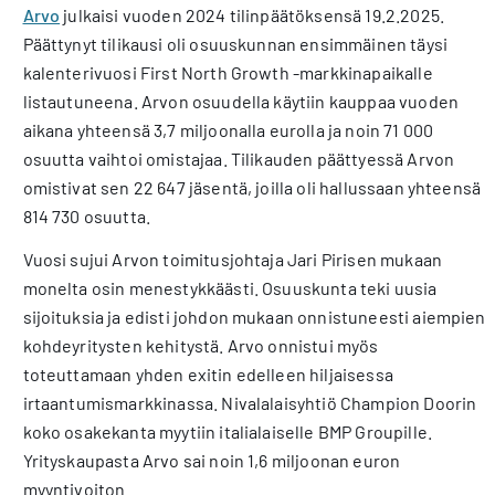
Arvo
julkaisi vuoden 2024 tilinpäätöksensä 19.2.2025.
Päättynyt tilikausi oli osuuskunnan ensimmäinen täysi
kalenterivuosi First North Growth -markkinapaikalle
listautuneena. Arvon osuudella käytiin kauppaa vuoden
aikana yhteensä 3,7 miljoonalla eurolla ja noin 71 000
osuutta vaihtoi omistajaa. Tilikauden päättyessä Arvon
omistivat sen 22 647 jäsentä, joilla oli hallussaan yhteensä
814 730 osuutta.
Vuosi sujui Arvon toimitusjohtaja Jari Pirisen mukaan
monelta osin menestykkäästi. Osuuskunta teki uusia
sijoituksia ja edisti johdon mukaan onnistuneesti aiempien
kohdeyritysten kehitystä. Arvo onnistui myös
toteuttamaan yhden exitin edelleen hiljaisessa
irtaantumismarkkinassa. Nivalalaisyhtiö Champion Doorin
koko osakekanta myytiin italialaiselle BMP Groupille.
Yrityskaupasta Arvo sai noin 1,6 miljoonan euron
myyntivoiton.