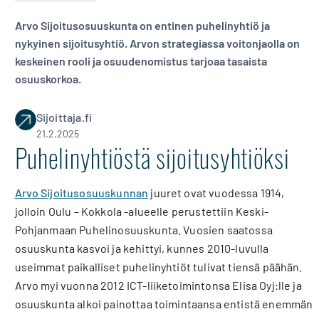
Arvo Sijoitusosuuskunta on entinen puhelinyhtiö ja
nykyinen sijoitusyhtiö. Arvon strategiassa voitonjaolla on
keskeinen rooli ja osuudenomistus tarjoaa tasaista
osuuskorkoa.
Sijoittaja.fi
21.2.2025
Puhelinyhtiöstä sijoitusyhtiöksi
Arvo Sijoitusosuuskunnan
juuret ovat vuodessa 1914,
jolloin Oulu – Kokkola -alueelle perustettiin Keski-
Pohjanmaan Puhelinosuuskunta. Vuosien saatossa
osuuskunta kasvoi ja kehittyi, kunnes 2010-luvulla
useimmat paikalliset puhelinyhtiöt tulivat tiensä päähän.
Arvo myi vuonna 2012 ICT-liiketoimintonsa Elisa Oyj:lle ja
osuuskunta alkoi painottaa toimintaansa entistä enemmän