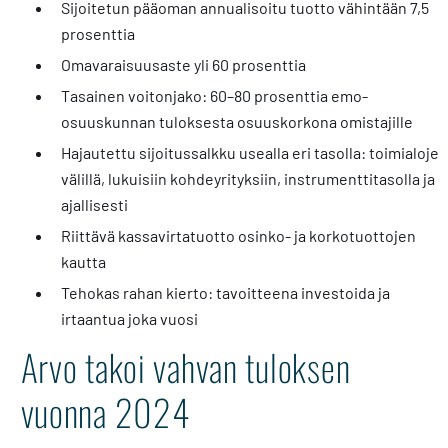
Sijoitetun pääoman annualisoitu tuotto vähintään 7,5
prosenttia
Omavaraisuusaste yli 60 prosenttia
Tasainen voitonjako: 60–80 prosenttia emo-
osuuskunnan tuloksesta osuuskorkona omistajille
Hajautettu sijoitussalkku usealla eri tasolla: toimialojen
välillä, lukuisiin kohdeyrityksiin, instrumenttitasolla ja
ajallisesti
Riittävä kassavirtatuotto osinko- ja korkotuottojen
kautta
Tehokas rahan kierto: tavoitteena investoida ja
irtaantua joka vuosi
Arvo takoi vahvan tuloksen
vuonna 2024