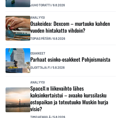
JUHO TORATTI
/
6.8.2026
ANALYYSI
Osakeidea: Dexcom – murtuuko kahden
vuoden hintakatto vihdoin?
TOPIAS PÄTÄRI
/
6.8.2026
OSAKKEET
Parhaat osinko-osakkeet Pohjoismaista
SIJOITTAJA.FI
/
5.8.2026
ANALYYSI
SpaceX:n liikevaihto lähes
kaksinkertaistui – avaako kurssilasku
ostopaikan ja toteutuuko Muskin hurja
visio?
TIMO HEIKKILÄ
/
5.8.2026