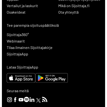
Vertailut ja laskurit
Mikä on Sijoittaja.fi
Osakeideat
Ota yhteyttä
Tee parempia sijoituspäätöksiä
Sijoittaja360°
Webinaarit
Tilaa ilmainen Sijoittajakirje
SijoittajaApp
Lataa SijoittajaApp
Seuraa meitä