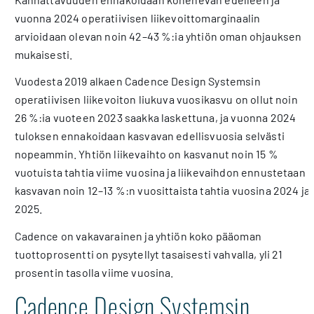
vuonna 2024 operatiivisen liikevoittomarginaalin
arvioidaan olevan noin 42–43 %:ia yhtiön oman ohjauksen
mukaisesti.
Vuodesta 2019 alkaen Cadence Design Systemsin
operatiivisen liikevoiton liukuva vuosikasvu on ollut noin
26 %:ia vuoteen 2023 saakka laskettuna, ja vuonna 2024
tuloksen ennakoidaan kasvavan edellisvuosia selvästi
nopeammin. Yhtiön liikevaihto on kasvanut noin 15 %
vuotuista tahtia viime vuosina ja liikevaihdon ennustetaan
kasvavan noin 12–13 %:n vuosittaista tahtia vuosina 2024 ja
2025.
Cadence on vakavarainen ja yhtiön koko pääoman
tuottoprosentti on pysytellyt tasaisesti vahvalla, yli 21
prosentin tasolla viime vuosina.
Cadence Design Systemsin