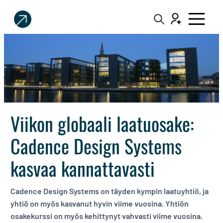
Sijoittaja.fi
Tee
parempia
sijoituspäätöksiä
Viikon globaali laatuosake:
Cadence Design Systems
kasvaa kannattavasti
Cadence Design Systems on täyden kympin laatuyhtiö, ja
yhtiö on myös kasvanut hyvin viime vuosina. Yhtiön
osakekurssi on myös kehittynyt vahvasti viime vuosina.