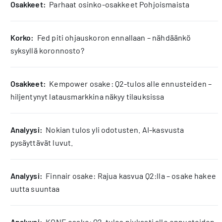
osakkeet:
Parhaat osinko-osakkeet Pohjoismaista
korko:
Fed piti ohjauskoron ennallaan – nähdäänkö
syksyllä koronnosto?
osakkeet:
Kempower osake: Q2-tulos alle ennusteiden –
hiljentynyt latausmarkkina näkyy tilauksissa
analyysi:
Nokian tulos yli odotusten. AI-kasvusta
pysäyttävät luvut.
analyysi:
Finnair osake: Rajua kasvua Q2:lla – osake hakee
uutta suuntaa
analyysi:
KONE osake: Q2-tulos niukasti alle ennusteiden