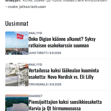
– osake jatkaa laskuaan
Uusimmat
ANALYYSI
Onko Digian käänne alkanut? Syksy
ratkaisee osakekurssin suunnan
JUHO TORATTI
/
6.8.2026
ANALYYSI
Vertailussa kaksi lääkealan kuuminta
osaketta: Novo Nordisk vs. Eli Lilly
TIMO HEIKKILÄ
/
6.8.2026
OSAKKEET
Piensijoittajien kaksi suosikkiosaketta
Harvia ja Qt hirmunousussa