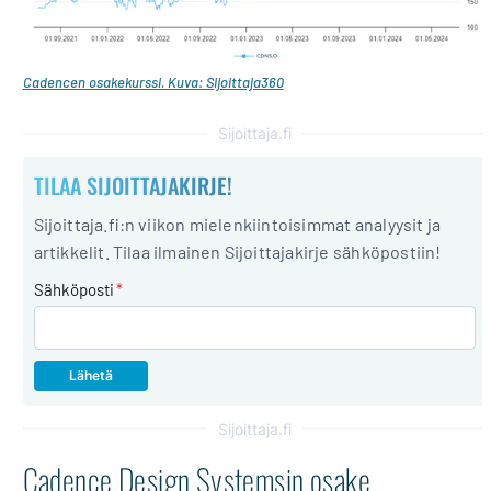
Cadencen osakekurssi. Kuva: Sijoittaja360
Sijoittaja.fi
TILAA SIJOITTAJAKIRJE!
Sijoittaja.fi:n viikon mielenkiintoisimmat analyysit ja
artikkelit. Tilaa ilmainen Sijoittajakirje sähköpostiin!
Sähköposti
*
Sijoittaja.fi
Cadence Design Systemsin osake