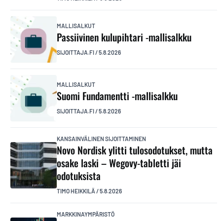
MALLISALKUT
Passiivinen kulupihtari -mallisalkku
SIJOITTAJA.FI
/
5.8.2026
MALLISALKUT
Suomi Fundamentti -mallisalkku
SIJOITTAJA.FI
/
5.8.2026
KANSAINVÄLINEN SIJOITTAMINEN
Novo Nordisk ylitti tulosodotukset, mutta
osake laski – Wegovy-tabletti jäi
odotuksista
TIMO HEIKKILÄ
/
5.8.2026
MARKKINAYMPÄRISTÖ