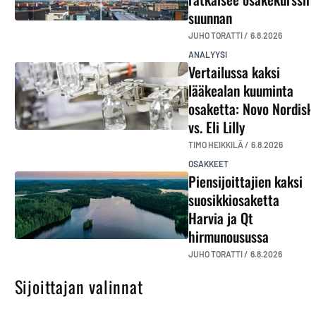
suunnan
JUHO TORATTI /
6.8.2026
ANALYYSI
Vertailussa kaksi
lääkealan kuuminta
osaketta: Novo Nordisk
vs. Eli Lilly
TIMO HEIKKILÄ /
6.8.2026
OSAKKEET
Piensijoittajien kaksi
suosikkiosaketta
Harvia ja Qt
hirmunousussa
JUHO TORATTI /
6.8.2026
Sijoittajan valinnat