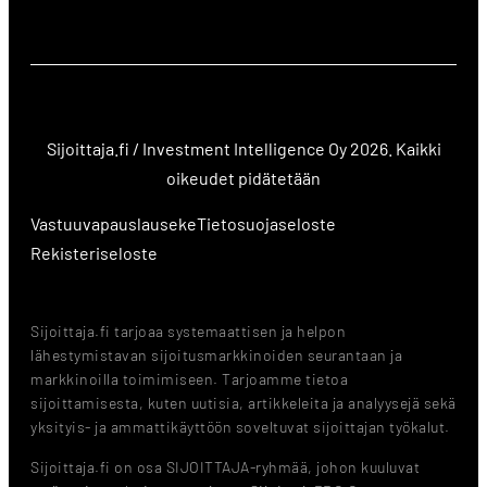
Sijoittaja.fi / Investment Intelligence Oy 2026. Kaikki
oikeudet pidätetään
Vastuuvapauslauseke
Tietosuojaseloste
Rekisteriseloste
Sijoittaja.fi tarjoaa systemaattisen ja helpon
lähestymistavan sijoitusmarkkinoiden seurantaan ja
markkinoilla toimimiseen. Tarjoamme tietoa
sijoittamisesta, kuten uutisia, artikkeleita ja analyysejä sekä
yksityis- ja ammattikäyttöön soveltuvat sijoittajan työkalut.
Sijoittaja.fi on osa SIJOITTAJA-ryhmää, johon kuuluvat