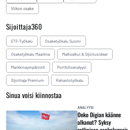
Viikon osake
Sijoittaja360
ETF-Työkalu
Osaketyökalu Suomi
Osaketyökalu Maailma
Mallisalkut & Sijoitusideat
Markkinaympäristö
Portfolioanalyysi
Sijoittaja Premium
Rahastotyökalu
Sinua voisi kiinnostaa
ANALYYSI
Onko Digian käänne
alkanut? Syksy
ratkaisee osakekurssin