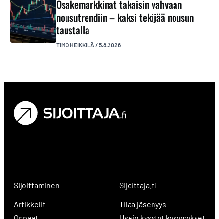
Osakemarkkinat takaisin vahvaan
nousutrendiin – kaksi tekijää nousun
taustalla
TIMO HEIKKILÄ
/
5.8.2026
Sijoittaminen
Sijoittaja.fi
Artikkelit
Tilaa jäsenyys
Oppaat
Usein kysytyt kysymykset