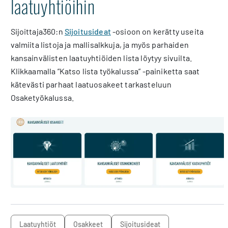
laatuyhtiöihin
Sijoittaja360:n
Sijoitusideat
-osioon on kerätty useita
valmiita listoja ja mallisalkkuja, ja myös parhaiden
kansainvälisten laatuyhtiöiden lista löytyy sivuilta.
Klikkaamalla ”Katso lista työkalussa” -painiketta saat
kätevästi parhaat laatuosakeet tarkasteluun
Osaketyökalussa.
laatuyhtiöt
osakkeet
sijoitusideat