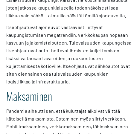
joten jatkossa kaupunkialueella todennäköisesti saa
liikkua vain sähkö- tai muilla päästöttömillä ajoneuvoilla.
Itseohjautuvat ajoneuvot vastaavasti liittyvät
kaupungistumisen megatrendiin, verkkokaupan nopeaan
kasvuun ja jakamistalouteen. Tulevaisuuden kaupungeissa
itseohjautuvat autot hoitavat ihmisten kuljettamisen
lisäksi valtaosan tavaroiden ja ruokaostosten
kuljettamisesta kotioville. Itseohjautuvat sähköautot ovat
siten olennainen osa tulevaisuuden kaupunkien
logistiikkaa ja infrasruktuuria.
Maksaminen
Pandemia aiheutti sen, että kuluttajat alkoivat välttää
käteisellä maksamista. Ostaminen myös siirtyi verkkoon.
Mobiilimaksaminen, verkkomaksaminen, lähimaksaminen