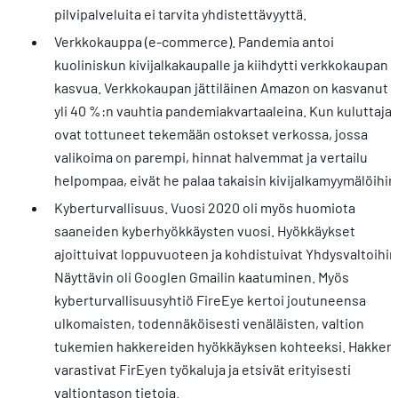
pilvipalveluita ei tarvita yhdistettävyyttä.
Verkkokauppa (e-commerce). Pandemia antoi
kuoliniskun kivijalkakaupalle ja kiihdytti verkkokaupan
kasvua. Verkkokaupan jättiläinen Amazon on kasvanut
yli 40 %:n vauhtia pandemiakvartaaleina. Kun kuluttajat
ovat tottuneet tekemään ostokset verkossa, jossa
valikoima on parempi, hinnat halvemmat ja vertailu
helpompaa, eivät he palaa takaisin kivijalkamyymälöihin
Kyberturvallisuus. Vuosi 2020 oli myös huomiota
saaneiden kyberhyökkäysten vuosi. Hyökkäykset
ajoittuivat loppuvuoteen ja kohdistuivat Yhdysvaltoihin
Näyttävin oli Googlen Gmailin kaatuminen. Myös
kyberturvallisuusyhtiö FireEye kertoi joutuneensa
ulkomaisten, todennäköisesti venäläisten, valtion
tukemien hakkereiden hyökkäyksen kohteeksi. Hakkeri
varastivat FirEyen työkaluja ja etsivät erityisesti
valtiontason tietoja.