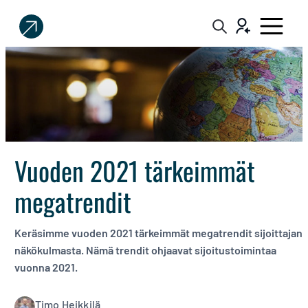
Sijoittaja.fi
Tee
parempia
sijoituspäätöksiä
Vuoden 2021 tärkeimmät
megatrendit
Keräsimme vuoden 2021 tärkeimmät megatrendit sijoittajan
näkökulmasta. Nämä trendit ohjaavat sijoitustoimintaa
vuonna 2021.
Timo Heikkilä