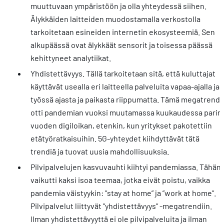
muuttuvaan ympäristöön ja olla yhteydessä siihen.
Älykkäiden laitteiden muodostamalla verkostolla
tarkoitetaan esineiden internetin ekosysteemiä. Sen
alkupäässä ovat älykkäät sensorit ja toisessa päässä
kehittyneet analytiikat.
Yhdistettävyys. Tällä tarkoitetaan sitä, että kuluttajat
käyttävät usealla eri laitteella palveluita vapaa-ajalla ja
työssä ajasta ja paikasta riippumatta. Tämä megatrendi
otti pandemian vuoksi muutamassa kuukaudessa parin
vuoden digiloikan, etenkin, kun yritykset pakotettiin
etätyöratkaisuihin. 5G-yhteydet kiihdyttävät tätä
trendiä ja tuovat uusia mahdollisuuksia.
Pilvipalvelujen kasvuvauhti kiihtyi pandemiassa. Tähän
vaikutti kaksi isoa teemaa, jotka eivät poistu, vaikka
pandemia väistyykin: ”stay at home” ja ”work at home”.
Pilvipalvelut liittyvät ”yhdistettävyys” -megatrendiin.
Ilman yhdistettävyyttä ei ole pilvipalveluita ja ilman