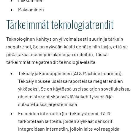
Liikkuminen
Maksaminen
Tärkeimmät teknologiatrendit
Teknologinen kehitys on ylivoimaisesti suurin ja tärkein
megatrendi. Se on nykyään käsitteenä jo niin laaja, että se
pitää jakaa useampiin alamegatrendeihin. Tässä
tärkeimmät megatrendit teknologia-alalta.
Tekoäly ja koneoppiminen (AI & Machine Learning).
Tekoäly nousee useissa raporteissa megatrendien
ykköseksi. Se on käytössä useissa arjen sovelluksissa,
ohjelmistokehityksessä, lääkekehityksessä ja
sulautetuissa järjestelmissä.
Esineiden internetin (IoT) ekosysteemi. Tällä
tarkoitetaan laitteita, joiden älykkäät sensorit
integroidaan internetiin, jolloin laite voi reagoida