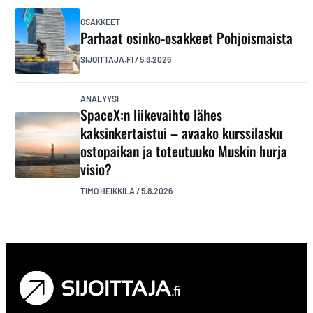
OSAKKEET
Parhaat osinko-osakkeet Pohjoismaista
SIJOITTAJA.FI
/
5.8.2026
ANALYYSI
SpaceX:n liikevaihto lähes
kaksinkertaistui – avaako kurssilasku
ostopaikan ja toteutuuko Muskin hurja
visio?
TIMO HEIKKILÄ
/
5.8.2026