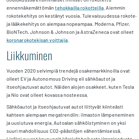
ennennäkemättömän
tehokkailla rokotteilla
. Aiemmin
rokotekehitys on kestänyt vuosia. Tulevaisuudessa rokote-
ja lääkekehitys on aiempaa nopeampaa. Moderna, Pfizer,
BioNTech, Johnson & Johnson ja AstraZeneca ovat olleet
koronarokotekisan voittajia
.
Liikkuminen
Vuoden 2020 selvimpiä trendejä osakemarkkinoilla ovat
olleet EV ja Autonomous Driving eli sähköautot ja
itseohjautuvat autot. Näiden alojen osakkeet, kuten Tesla
ja Nio ovat olleet kovassa nosteessa.
Sähköautot ja itseohjautuvat autot liittyvät kiinteästi
kahteen aiempaan megatrendiin: ilmaston lämpeneminen
ja uusiutuva energia. Autoalan sähköistyminen on yksi
suuri mahdollisuus CO2-päästöjen vähentämisessä.
Lisäksi suuret kaupungit kärsivät heikosta ilmanlaadusta,