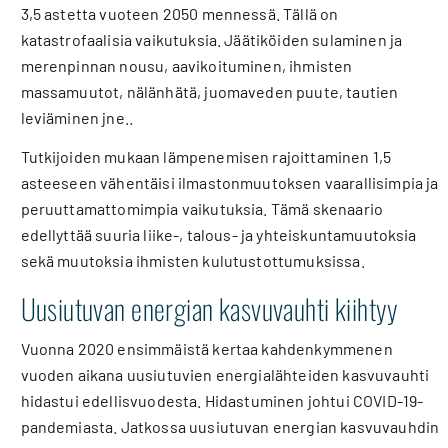
3,5 astetta vuoteen 2050 mennessä. Tällä on
katastrofaalisia vaikutuksia. Jäätiköiden sulaminen ja
merenpinnan nousu, aavikoituminen, ihmisten
massamuutot, nälänhätä, juomaveden puute, tautien
leviäminen jne..
Tutkijoiden mukaan lämpenemisen rajoittaminen 1,5
asteeseen vähentäisi ilmastonmuutoksen vaarallisimpia ja
peruuttamattomimpia vaikutuksia. Tämä skenaario
edellyttää suuria liike-, talous- ja yhteiskuntamuutoksia
sekä muutoksia ihmisten kulutustottumuksissa.
Uusiutuvan energian kasvuvauhti kiihtyy
Vuonna 2020 ensimmäistä kertaa kahdenkymmenen
vuoden aikana uusiutuvien energialähteiden kasvuvauhti
hidastui edellisvuodesta. Hidastuminen johtui COVID-19-
pandemiasta. Jatkossa uusiutuvan energian kasvuvauhdin