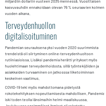
miljardiin dollariin vuoteen 2035 mennessä. Vuosittaisen
kasvuvauhdin ennakoidaan olevan 76 % seuraavien kolmen
vuoden aikana.
Terveydenhuollon
digitalisoituminen
Pandemian seurauksena yksi vuoden 2020 suurimmista
trendeistä oli siirtyminen online-terveydenhuoltoon
rutiiniasioissa. Lisäksi pandemia herätti yritykset myös
huolehtimaan terveydenhoidosta, sillä työntekijöiden ja
asiakkaiden turvaaminen on jatkosssa liiketoiminnan
keskeinen vaatimus.
COVID-19 teki myös mahdottomana pidetystä
rokotekehityksen nopeuttamisesta mahdollisen. Pandemia
iski toden teolla länsimaihin helmi-maaliskuussa.
Joulukuussa ensimmäiset ihmiset oli rokotettu