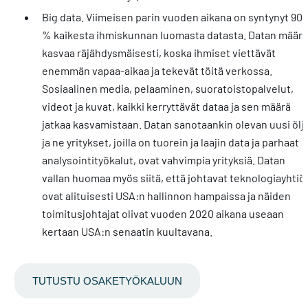
Big data. Viimeisen parin vuoden aikana on syntynyt 90
% kaikesta ihmiskunnan luomasta datasta. Datan määrä
kasvaa räjähdysmäisesti, koska ihmiset viettävät
enemmän vapaa-aikaa ja tekevät töitä verkossa.
Sosiaalinen media, pelaaminen, suoratoistopalvelut,
videot ja kuvat, kaikki kerryttävät dataa ja sen määrä
jatkaa kasvamistaan. Datan sanotaankin olevan uusi ölj
ja ne yritykset, joilla on tuorein ja laajin data ja parhaat
analysointityökalut, ovat vahvimpia yrityksiä. Datan
vallan huomaa myös siitä, että johtavat teknologiayhtiö
ovat alituisesti USA:n hallinnon hampaissa ja näiden
toimitusjohtajat olivat vuoden 2020 aikana useaan
kertaan USA:n senaatin kuultavana.
TUTUSTU OSAKETYÖKALUUN