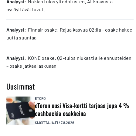
analyysi:
Nokian tulos yli odotusten. AI-kasvusta
pysäyttävät luvut.
analyysi:
Finnair osake: Rajua kasvua Q2:lla – osake hakee
uutta suuntaa
analyysi:
KONE osake: Q2-tulos niukasti alle ennusteiden
– osake jatkaa laskuaan
Uusimmat
ETORO
eToron uusi Visa-kortti tarjoaa jopa 4 %
cashbackia osakkeina
SIJOITTAJA.FI
/
7.8.2026