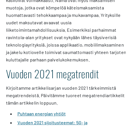
kasvoivat voimakkaasti. Nämä ovat myös maksamisen
muotoja, jotka ovat kömpelöä käteismaksamista
huomattavasti tehokkaampaa ja mukavampaa. Yrityksille
uudet maksutavat avaavat uusia
liiketoimintamahdollisuuksia. Esimerkiksi parhaimmat
ravintola-alan yritykset ovat nykyään lähes täysiverisiä
teknologiayrityksiä, joissa applikaatio, mobiilimaksaminen
ja jakelu kotiovelle toimivat saumattomasti yhteen tarjoten
kuluttajalle parhaan palvelukokemuksen.
Vuoden 2021 megatrendit
Kirjoitamme artikkelisarjan vuoden 2021 tärkeimmistä
megatrendeistä. Päivitämme tuoreet megatrendiartikkelit
tämän artikkelin loppuun.
Puhtaan energian yhtiöt
Vuoden 2021 sijoitusteemat: 5G- ja