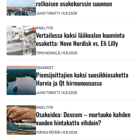
ratkaisee osakekurssin suunnan
JUHO TORATTI
/
6.8.2026
ANALYYSI
Vertailussa kaksi lääkealan kuuminta
osaketta: Novo Nordisk vs. Eli Lilly
TIMO HEIKKILÄ
/
6.8.2026
OSAKKEET
Piensijoittajien kaksi suosikkiosaketta
Harvia ja Qt hirmunousussa
JUHO TORATTI
/
6.8.2026
ANALYYSI
Osakeidea: Dexcom – murtuuko kahden
vuoden hintakatto vihdoin?
TOPIAS PÄTÄRI
/
6.8.2026