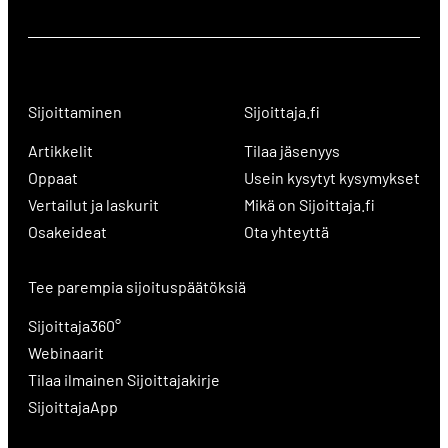
Sijoittaminen
Sijoittaja.fi
Artikkelit
Tilaa jäsenyys
Oppaat
Usein kysytyt kysymykset
Vertailut ja laskurit
Mikä on Sijoittaja.fi
Osakeideat
Ota yhteyttä
Tee parempia sijoituspäätöksiä
Sijoittaja360°
Webinaarit
Tilaa ilmainen Sijoittajakirje
SijoittajaApp