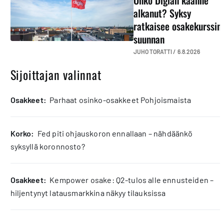
Onko Digian käänne
alkanut? Syksy
ratkaisee osakekurssin
suunnan
JUHO TORATTI /
6.8.2026
Sijoittajan valinnat
osakkeet:
Parhaat osinko-osakkeet Pohjoismaista
korko:
Fed piti ohjauskoron ennallaan – nähdäänkö
syksyllä koronnosto?
osakkeet:
Kempower osake: Q2-tulos alle ennusteiden –
hiljentynyt latausmarkkina näkyy tilauksissa