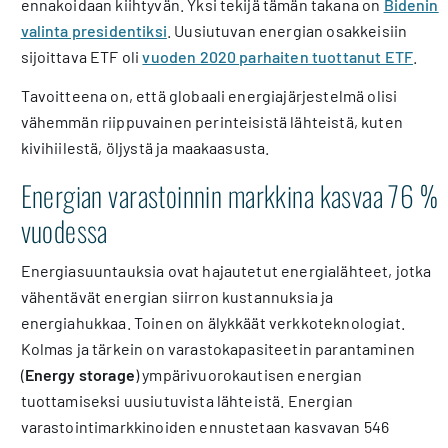
ennakoidaan kiihtyvän. Yksi tekijä tämän takana on
Bidenin
valinta presidentiksi
. Uusiutuvan energian osakkeisiin
sijoittava ETF oli
vuoden 2020 parhaiten tuottanut ETF
.
Tavoitteena on, että globaali energiajärjestelmä olisi
vähemmän riippuvainen perinteisistä lähteistä, kuten
kivihiilestä, öljystä ja maakaasusta.
Energian varastoinnin markkina kasvaa 76 %
vuodessa
Energiasuuntauksia ovat hajautetut energialähteet, jotka
vähentävät energian siirron kustannuksia ja
energiahukkaa. Toinen on älykkäät verkkoteknologiat.
Kolmas ja tärkein on varastokapasiteetin parantaminen
(
Energy storage
) ympärivuorokautisen energian
tuottamiseksi uusiutuvista lähteistä. Energian
varastointimarkkinoiden ennustetaan kasvavan 546