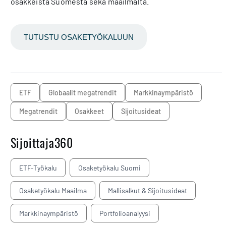
osakkeista Suomesta sekä maailmalta.
TUTUSTU OSAKETYÖKALUUN
ETF
Globaalit megatrendit
markkinaympäristö
megatrendit
osakkeet
sijoitusideat
Sijoittaja360
ETF-Työkalu
Osaketyökalu Suomi
Osaketyökalu Maailma
Mallisalkut & Sijoitusideat
Markkinaympäristö
Portfolioanalyysi