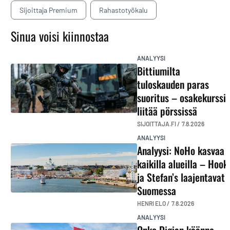
Sijoittaja Premium
Rahastotyökalu
Sinua voisi kiinnostaa
ANALYYSI
Bittiumilta
tuloskauden paras
suoritus – osakekurssi
liitää pörssissä
SIJOITTAJA.FI /
7.8.2026
ANALYYSI
Analyysi: NoHo kasvaa
kaikilla alueilla – Hook
ja Stefan’s laajentavat
Suomessa
HENRI ELO /
7.8.2026
ANALYYSI