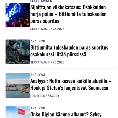
SIJOITTAMINEN
Sijoittajan viikkokatsaus: Osakkeiden
hurja paluu – Bittiumilta tuloskauden
paras suoritus
SIJOITTAJA.FI
/
7.8.2026
ANALYYSI
Bittiumilta tuloskauden paras suoritus –
osakekurssi liitää pörssissä
SIJOITTAJA.FI
/
7.8.2026
ANALYYSI
Analyysi: NoHo kasvaa kaikilla alueilla –
Hook ja Stefan’s laajentavat Suomessa
HENRI ELO
/
7.8.2026
ANALYYSI
Onko Digian käänne alkanut? Syksy