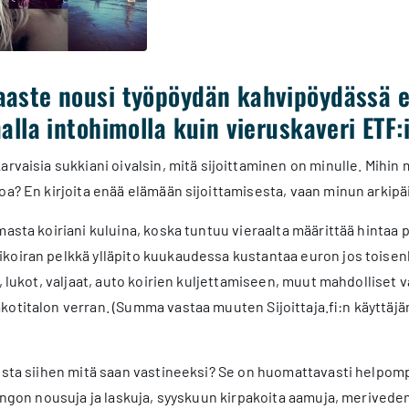
aste nousi työpöydän kahvipöydässä es
alla intohimolla kuin vieruskaveri ETF:i
arvaisia sukkiani oivalsin, mitä sijoittaminen on minulle. Mihin 
oa? En kirjoita enää elämään sijoittamisesta, vaan minun arkipäiv
masta koiriani kuluina, koska tuntuu vieraalta määrittää hintaa p
oiran pelkkä ylläpito kuukaudessa kustantaa euron jos toisenk
at, lukot, valjaat, auto koirien kuljettamiseen, muut mahdollise
otitalon verran. (Summa vastaa muuten Sijoittaja.fi:n käyttäj
usta siihen mitä saan vastineeksi? Se on huomattavasti helpomp
ringon nousuja ja laskuja, syyskuun kirpakoita aamuja, meriveden