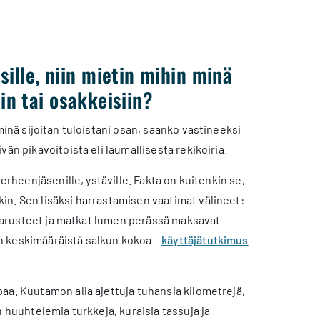
ille, niin mietin mihin minä
in tai osakkeisiin?
minä sijoitan tuloistani osan, saanko vastineeksi
än pikavoitoista eli laumallisesta rekikoiria.
erheenjäsenille, ystäville. Fakta on kuitenkin se,
in. Sen lisäksi harrastamisen vaatimat välineet:
t varusteet ja matkat lumen perässä maksavat
än keskimääräistä salkun kokoa –
käyttäjätutkimus
aa. Kuutamon alla ajettuja tuhansia kilometrejä,
 huuhtelemia turkkeja, kuraisia tassuja ja