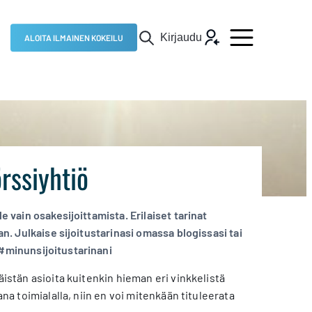
Kirjaudu
ALOITA ILMAINEN KOKEILU
örssiyhtiö
e vain osakesijoittamista. Erilaiset tarinat
an. Julkaise sijoitustarinasi omassa blogissasi tai
 #minunsijoitustarinani
äistän asioita kuitenkin hieman eri vinkkelistä
na toimialalla, niin en voi mitenkään tituleerata