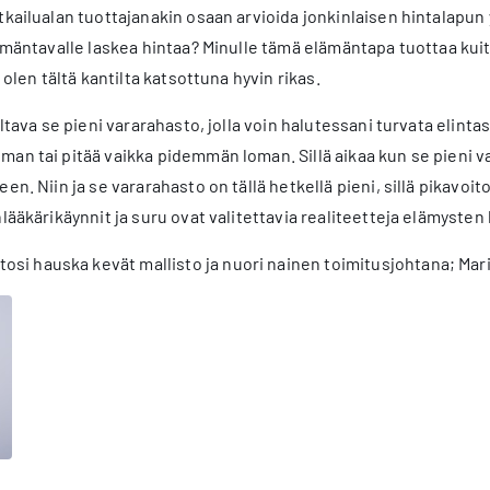
tkailualan tuottajanakin osaan arvioida jonkinlaisen hintalapun y
lämäntavalle laskea hintaa? Minulle tämä elämäntapa tuottaa kui
ja olen tältä kantilta katsottuna hyvin rikas.
oltava se pieni vararahasto, jolla voin halutessani turvata elinta
an tai pitää vaikka pidemmän loman. Sillä aikaa kun se pieni v
een. Niin ja se vararahasto on tällä hetkellä pieni, sillä pikavoit
lääkärikäynnit ja suru ovat valitettavia realiteetteja elämysten l
tosi hauska kevät mallisto ja nuori nainen toimitusjohtana; M