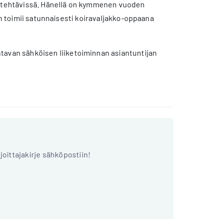
in tehtävissä. Hänellä on kymmenen vuoden
än toimii satunnaisesti koiravaljakko-oppaana
tavan sähköisen liiketoiminnan asiantuntijan
ijoittajakirje sähköpostiin!