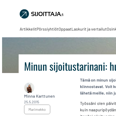
Sijoittaja.fi
Tee
parempia
Artikkelit
Pörssiyhtiöt
Oppaat
Laskurit ja vertailut
Osin
sijoituspäätöksiä
Minun sijoitustarinani: h
Tämä on minun sijoit
kiinnostavat. Voit k
lähetä meille, niin
Minna Karttunen
25.5.2015
Työssäni olen päivi
Marimekko
kuin naapuripöydän a