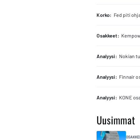
korko:
Fed piti oh
osakkeet:
Kempower
analyysi:
Nokian tu
analyysi:
Finnair o
analyysi:
KONE osak
Uusimmat
OSAKKE