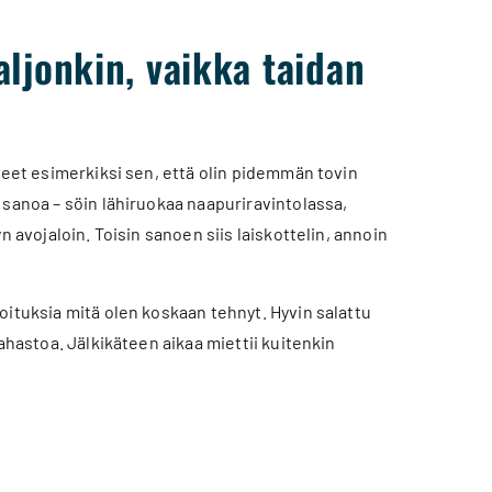
aljonkin, vaikka taidan
aneet esimerkiksi sen, että olin pidemmän tovin
 sanoa – söin lähiruokaa naapuriravintolassa,
 avojaloin. Toisin sanoen siis laiskottelin, annoin
oituksia mitä olen koskaan tehnyt. Hyvin salattu
ahastoa. Jälkikäteen aikaa miettii kuitenkin