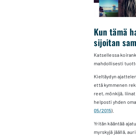
Kun tämä ha
sijoitan sam
Katsellessa koirank
mahdollisesti tuott
Kieltäydyn ajattele
että kymmenen rekik
reet, mönkijä, liin
helposti yhden omak
05/2015
).
Yritän kääntää ajat
myrskyjä jäällä, au