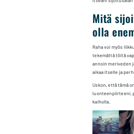
itseäni sijoitusalan
Mitä sijo
olla ene
Raha voi myös liikk
tekemättä töitä vap
annoin meriveden ja
aikaa itselle ja perh
Uskon, että tämä on
luonteenpiirteeni, 
kaiholla.