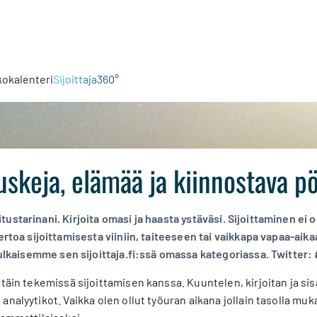
kokalenteri
Sijoittaja360°
uskeja, elämää ja kiinnostava p
ustarinani. Kirjoita omasi ja haasta ystäväsi. Sijoittaminen ei ol
ertoa sijoittamisesta viiniin, taiteeseen tai vaikkapa vapaa-aika
 julkaisemme sen sijoittaja.fi:ssä omassa kategoriassa. Twitter:
ttäin tekemissä sijoittamisen kanssa. Kuuntelen, kirjoitan ja sis
nalyytikot. Vaikka olen ollut työuran aikana jollain tasolla muka