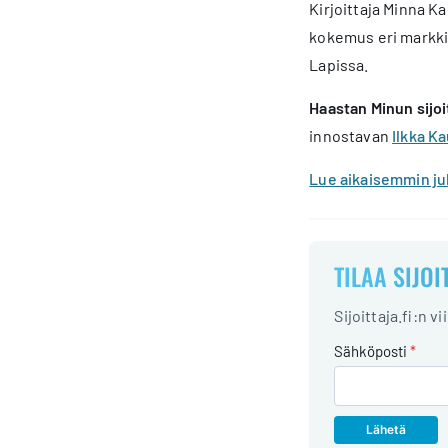
Kirjoittaja Minna K
kokemus eri markkin
Lapissa.
Haastan Minun sijoi
innostavan
Ilkka K
Lue aikaisemmin jul
TILAA SIJOI
Sijoittaja.fi:n v
Sähköposti
*