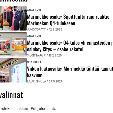
ANALYYSI
Marimekko osake: Sijoittajilta raju reaktio
Marimekon Q4-tulokseen
JUHO TORATTI /
12.2.2026
ANALYYSI
Marimekko osake: Q4-tulos yli ennusteiden j
osinkoyllätys – osake raketoi
SIJOITTAJA.FI /
19.2.2025
OSAKKEET
Viikon laatuosake: Marimekko tähtää kanna
kasvuun
LAURI NIKULA /
24.5.2024
valinnat
 osinko-osakkeet Pohjoismaista