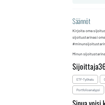
Säännöt
Kirjoita oma sijoitu
sijoitustarinasi oma
#minunsijoitustari
Minun sijoitustarina
Sijoittaja3
ETF-Työkalu
Portfolioanalyysi
Sinua voisi 