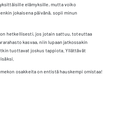
ksittäisille elämyksille, mutta voiko
tenkin jokaisena päivänä, sopii minun
son hetkellisesti, jos jotain sattuu, toteuttaa
ararahasto kasvaa, niin lupaan jatkossakin
otkin tuottavat joskus tappiota. Yllättävät
isäksi.
arimekon osakkeita on entistä hauskempi omistaa!