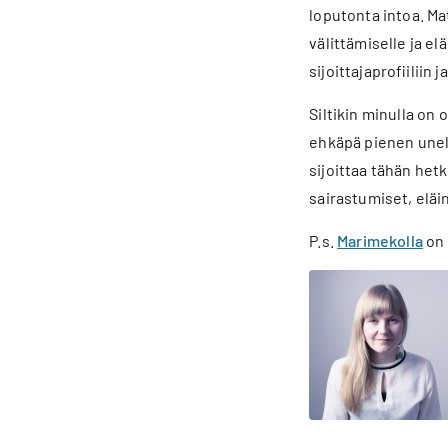
loputonta intoa. Ma
välittämiselle ja e
sijoittajaprofiiliin 
Siltikin minulla on 
ehkäpä pienen unelm
sijoittaa tähän hetk
sairastumiset, eläin
P.s.
Marimekolla
on 