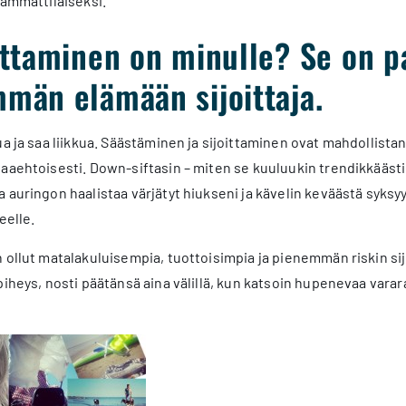
 ammattilaiseksi.
ittaminen on minulle? Se on p
mmän elämään sijoittaja.
ua ja saa liikkua. Säästäminen ja sijoittaminen ovat mahdollist
aaehtoisesti. Down-siftasin – miten se kuuluukin trendikkäästi
 auringon haalistaa värjätyt hiukseni ja kävelin keväästä syksyyn
eelle.
 ollut matalakuluisempia, tuottoisimpia ja pienemmän riskin sij
piheys, nosti päätänsä aina välillä, kun katsoin hupenevaa varar