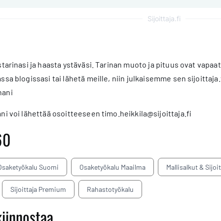
Sijoittaja.fi
starinasi ja haasta ystäväsi. Tarinan muoto ja pituus ovat vapaat.
ssa blogissasi tai lähetä meille, niin julkaisemme sen sijoittaj
nani
ni voi lähettää osoitteeseen timo.heikkila@sijoittaja.fi
60
Osaketyökalu Suomi
Osaketyökalu Maailma
Mallisalkut & Sijoi
Sijoittaja Premium
Rahastotyökalu
kiinnostaa