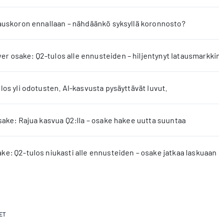
jauskoron ennallaan – nähdäänkö syksyllä koronnosto?
 osake: Q2-tulos alle ennusteiden – hiljentynyt latausmarkkin
los yli odotusten. AI-kasvusta pysäyttävät luvut.
sake: Rajua kasvua Q2:lla – osake hakee uutta suuntaa
e: Q2-tulos niukasti alle ennusteiden – osake jatkaa laskuaan
ET