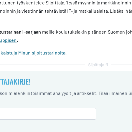
arttunen työskentelee Sijoittaja.fi:ssä myynnin ja markkinoinn
oinnin ja viestinnän tehtävistä IT- ja matkailualalta. Lisäksi h
tustarinani –sarjaan
meille koulutuksiakin pitäneen Suomen joh
auppisen
.
kaistuja Minun sijoitustarinoita.
Sijoittaja.fi
TTAJAKIRJE!
iikon mielenkiintoisimmat analyysit ja artikkelit. Tilaa ilmainen S