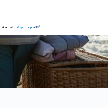
kokalenteri
Sijoittaja360°