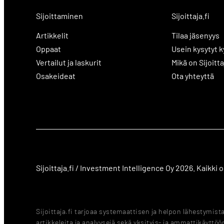
Sijoittaminen
Sijoittaja.fi
Artikkelit
Tilaa jäsenyys
Oppaat
Usein kysytyt 
Vertailut ja laskurit
Mikä on Sijoitta
Osakeideat
Ota yhteyttä
Sijoittaja.fi / Investment Intelligence Oy 2026. Kaikki
Sijoittaja.fi tarjoaa systemaattisen ja helpon lähestymis
artikkeleita ja analyysejä sekä yksityis- ja ammattikäyttöön