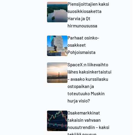
Piensijoittajien kaksi
suosikkiosaketta
Harvia ja Qt
hirmunousussa
Parhaat osinko-
osakkeet
Pohjoismaista
SpaceX:n liikevaihto
lähes kaksinkertaistui
– avaako kurssilasku
ostopaikan ja
toteutuuko Muskin
hurja visio?
Osakemarkkinat
takaisin vahvaan
nousutrendiin – kaksi
tekijää nousun