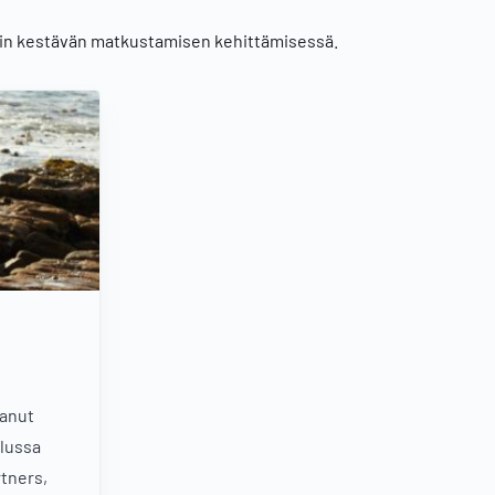
olin kestävän matkustamisen kehittämisessä.
vanut
ilussa
rtners,