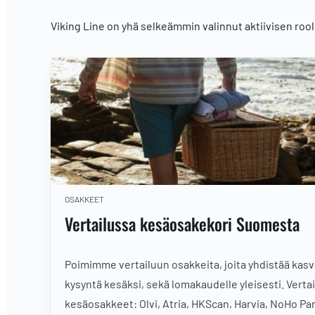
Viking Line on yhä selkeämmin valinnut aktiivisen ro
OSAKKEET
Vertailussa kesäosakekori Suomesta
Poimimme vertailuun osakkeita, joita yhdistää kas
kysyntä kesäksi, sekä lomakaudelle yleisesti. Verta
kesäosakkeet: Olvi, Atria, HKScan, Harvia, NoHo Pa