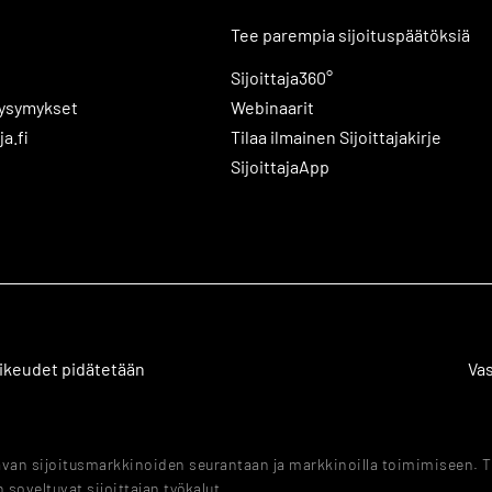
Tee parempia sijoituspäätöksiä
Sijoittaja360°
kysymykset
Webinaarit
ja.fi
Tilaa ilmainen Sijoittajakirje
SijoittajaApp
 oikeudet pidätetään
Va
tavan sijoitusmarkkinoiden seurantaan ja markkinoilla toimimiseen. T
 soveltuvat sijoittajan työkalut.