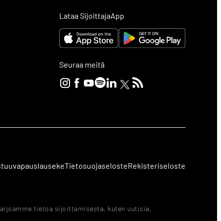
Lataa SijoittajaApp
Seuraa meitä
stuuvapauslauseke
Tietosuojaseloste
Rekisteriseloste
arjoamme tietoa sijoittamisesta, kuten uutisia,