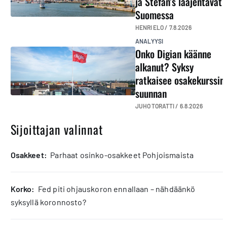
ja Stefan’s laajentavat
Suomessa
HENRI ELO /
7.8.2026
ANALYYSI
Onko Digian käänne
alkanut? Syksy
ratkaisee osakekurssin
suunnan
JUHO TORATTI /
6.8.2026
Sijoittajan valinnat
osakkeet:
Parhaat osinko-osakkeet Pohjoismaista
korko:
Fed piti ohjauskoron ennallaan – nähdäänkö
syksyllä koronnosto?