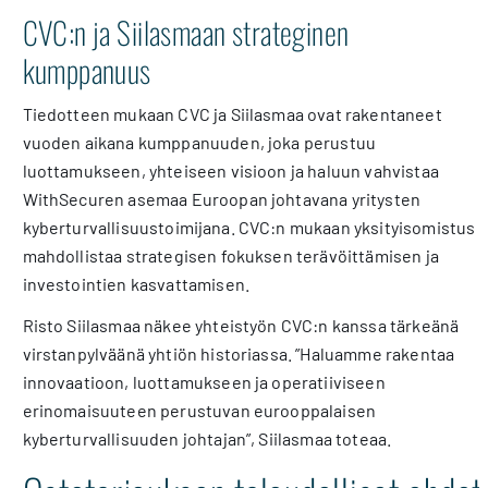
CVC:n ja Siilasmaan strateginen
kumppanuus
Tiedotteen mukaan CVC ja Siilasmaa ovat rakentaneet
vuoden aikana kumppanuuden, joka perustuu
luottamukseen, yhteiseen visioon ja haluun vahvistaa
WithSecuren asemaa Euroopan johtavana yritysten
kyberturvallisuustoimijana. CVC:n mukaan yksityisomistus
mahdollistaa strategisen fokuksen terävöittämisen ja
investointien kasvattamisen.
Risto Siilasmaa näkee yhteistyön CVC:n kanssa tärkeänä
virstanpylväänä yhtiön historiassa. ”Haluamme rakentaa
innovaatioon, luottamukseen ja operatiiviseen
erinomaisuuteen perustuvan eurooppalaisen
kyberturvallisuuden johtajan”, Siilasmaa toteaa.