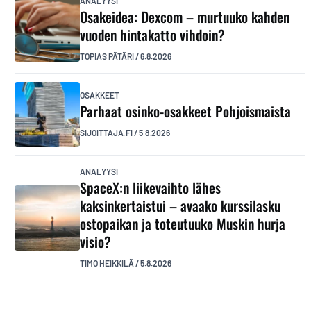
ANALYYSI
Osakeidea: Dexcom – murtuuko kahden
vuoden hintakatto vihdoin?
TOPIAS PÄTÄRI
/
6.8.2026
OSAKKEET
Parhaat osinko-osakkeet Pohjoismaista
SIJOITTAJA.FI
/
5.8.2026
ANALYYSI
SpaceX:n liikevaihto lähes
kaksinkertaistui – avaako kurssilasku
ostopaikan ja toteutuuko Muskin hurja
visio?
TIMO HEIKKILÄ
/
5.8.2026