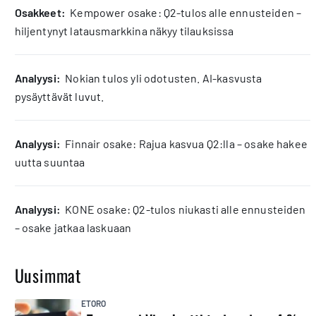
osakkeet:
Kempower osake: Q2-tulos alle ennusteiden –
hiljentynyt latausmarkkina näkyy tilauksissa
analyysi:
Nokian tulos yli odotusten. AI-kasvusta
pysäyttävät luvut.
analyysi:
Finnair osake: Rajua kasvua Q2:lla – osake hakee
uutta suuntaa
analyysi:
KONE osake: Q2-tulos niukasti alle ennusteiden
– osake jatkaa laskuaan
Uusimmat
ETORO