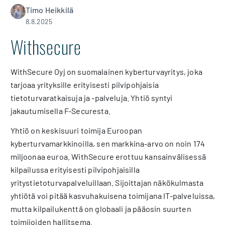
Timo Heikkilä
8.8.2025
Withsecure
WithSecure Oyj on suomalainen kyberturvayritys, joka
tarjoaa yrityksille erityisesti pilvipohjaisia
tietoturvaratkaisuja ja -palveluja. Yhtiö syntyi
jakautumisella F-Securesta.
Yhtiö on keskisuuri toimija Euroopan
kyberturvamarkkinoilla, sen markkina-arvo on noin 174
miljoonaa euroa. WithSecure erottuu kansainvälisessä
kilpailussa erityisesti pilvipohjaisilla
yritystietoturvapalveluillaan. Sijoittajan näkökulmasta
yhtiötä voi pitää kasvuhakuisena toimijana IT-palveluissa,
mutta kilpailukenttä on globaali ja pääosin suurten
toimijoiden hallitsema.