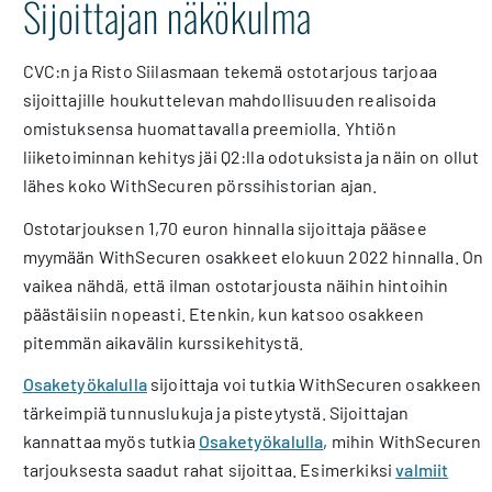
Sijoittajan näkökulma
CVC:n ja Risto Siilasmaan tekemä ostotarjous tarjoaa
sijoittajille houkuttelevan mahdollisuuden realisoida
omistuksensa huomattavalla preemiolla. Yhtiön
liiketoiminnan kehitys jäi Q2:lla odotuksista ja näin on ollut
lähes koko WithSecuren pörssihistorian ajan.
Ostotarjouksen 1,70 euron hinnalla sijoittaja pääsee
myymään WithSecuren osakkeet elokuun 2022 hinnalla. On
vaikea nähdä, että ilman ostotarjousta näihin hintoihin
päästäisiin nopeasti. Etenkin, kun katsoo osakkeen
pitemmän aikavälin kurssikehitystä.
Osaketyökalulla
sijoittaja voi tutkia WithSecuren osakkeen
tärkeimpiä tunnuslukuja ja pisteytystä. Sijoittajan
kannattaa myös tutkia
Osaketyökalulla
, mihin WithSecuren
tarjouksesta saadut rahat sijoittaa. Esimerkiksi
valmiit