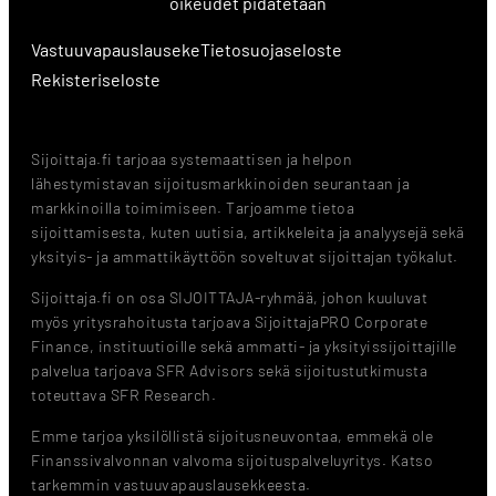
oikeudet pidätetään
Vastuuvapauslauseke
Tietosuojaseloste
Rekisteriseloste
Sijoittaja.fi tarjoaa systemaattisen ja helpon
lähestymistavan sijoitusmarkkinoiden seurantaan ja
markkinoilla toimimiseen. Tarjoamme tietoa
sijoittamisesta, kuten uutisia, artikkeleita ja analyysejä sekä
yksityis- ja ammattikäyttöön soveltuvat sijoittajan työkalut.
Sijoittaja.fi on osa SIJOITTAJA-ryhmää, johon kuuluvat
myös yritysrahoitusta tarjoava SijoittajaPRO Corporate
Finance, instituutioille sekä ammatti- ja yksityissijoittajille
palvelua tarjoava SFR Advisors sekä sijoitustutkimusta
toteuttava SFR Research.
Emme tarjoa yksilöllistä sijoitusneuvontaa, emmekä ole
Finanssivalvonnan valvoma sijoituspalveluyritys. Katso
tarkemmin vastuuvapauslausekkeesta.