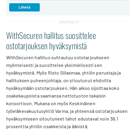
Sijoittaja.fi
WithSecuren hallitus suosittelee
ostotarjouksen hyväksymistä
WithSecuren hallitus suhtautuu ostotarjoukseen
myönteisesti ja suosittelee yksimielisesti sen
hyväksymistä. Myös Risto Siilasmaa, yhtiön perustaja ja
hallituksen puheenjohtaja, on sitoutunut ehdoitta
hyväksymään ostotarjouksen. Hän aikoo sijoittaa koko
osakekaupoista saamansa nettotuoton takaisin
konsortioon. Mukana on myös Keskinäinen
työeläkevakuutusyhtiö Varma, ja yhteensä ostotarjouksen
hyväksymiseen sitoutuneet tahot edustavat noin 38,1
prosenttia yhtiön osakkeista ja äänistä.