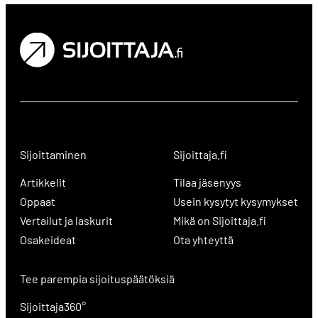
Sijoittaminen
Sijoittaja.fi
Artikkelit
Tilaa jäsenyys
Oppaat
Usein kysytyt kysymykset
Vertailut ja laskurit
Mikä on Sijoittaja.fi
Osakeideat
Ota yhteyttä
Tee parempia sijoituspäätöksiä
Sijoittaja360°