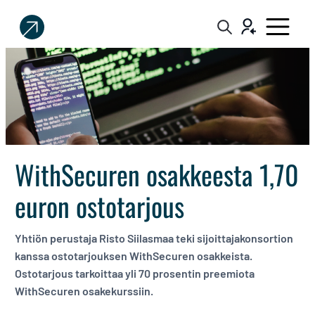
Sijoittaja.fi
Tee
parempia
sijoituspäätöksiä
WithSecuren osakkeesta 1,70
euron ostotarjous
Yhtiön perustaja Risto Siilasmaa teki sijoittajakonsortion
kanssa ostotarjouksen WithSecuren osakkeista.
Ostotarjous tarkoittaa yli 70 prosentin preemiota
WithSecuren osakekurssiin.