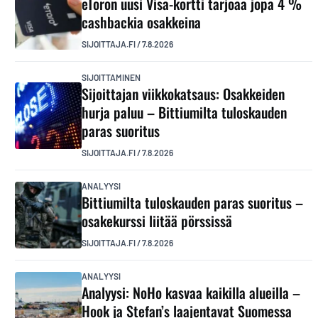
eToron uusi Visa-kortti tarjoaa jopa 4 %
cashbackia osakkeina
SIJOITTAJA.FI
/
7.8.2026
SIJOITTAMINEN
Sijoittajan viikkokatsaus: Osakkeiden
hurja paluu – Bittiumilta tuloskauden
paras suoritus
SIJOITTAJA.FI
/
7.8.2026
ANALYYSI
Bittiumilta tuloskauden paras suoritus –
osakekurssi liitää pörssissä
SIJOITTAJA.FI
/
7.8.2026
ANALYYSI
Analyysi: NoHo kasvaa kaikilla alueilla –
Hook ja Stefan’s laajentavat Suomessa