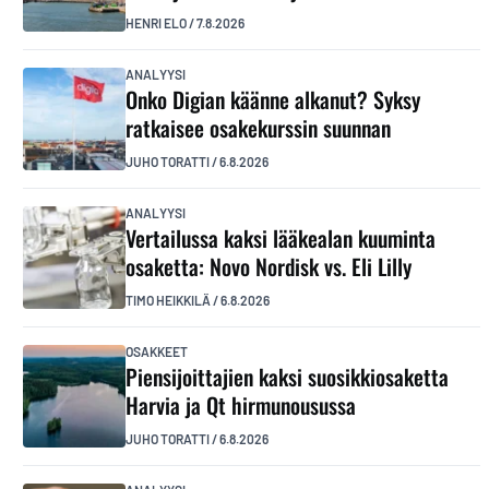
HENRI ELO
/
7.8.2026
ANALYYSI
Onko Digian käänne alkanut? Syksy
ratkaisee osakekurssin suunnan
JUHO TORATTI
/
6.8.2026
ANALYYSI
Vertailussa kaksi lääkealan kuuminta
osaketta: Novo Nordisk vs. Eli Lilly
TIMO HEIKKILÄ
/
6.8.2026
OSAKKEET
Piensijoittajien kaksi suosikkiosaketta
Harvia ja Qt hirmunousussa
JUHO TORATTI
/
6.8.2026