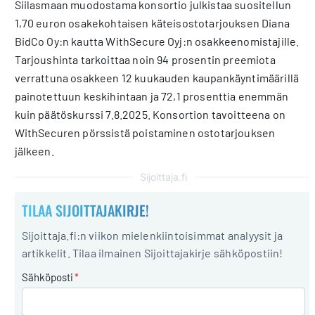
Siilasmaan muodostama konsortio julkistaa suositellun
1,70 euron osakekohtaisen käteisostotarjouksen Diana
BidCo Oy:n kautta WithSecure Oyj:n osakkeenomistajille.
Tarjoushinta tarkoittaa noin 94 prosentin preemiota
verrattuna osakkeen 12 kuukauden kaupankäyntimäärillä
painotettuun keskihintaan ja 72,1 prosenttia enemmän
kuin päätöskurssi 7.8.2025. Konsortion tavoitteena on
WithSecuren pörssistä poistaminen ostotarjouksen
jälkeen.
Sijoittaja.fi
TILAA SIJOITTAJAKIRJE!
Sijoittaja.fi:n viikon mielenkiintoisimmat analyysit ja
artikkelit. Tilaa ilmainen Sijoittajakirje sähköpostiin!
Sähköposti
*