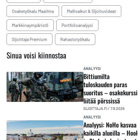
Osaketyökalu Maailma
Mallisalkut & Sijoitusideat
Markkinaympäristö
Portfolioanalyysi
Sijoittaja Premium
Rahastotyökalu
Sinua voisi kiinnostaa
ANALYYSI
Bittiumilta
tuloskauden paras
suoritus – osakekurssi
liitää pörssissä
SIJOITTAJA.FI /
7.8.2026
ANALYYSI
Analyysi: NoHo kasvaa
kaikilla alueilla – Hook