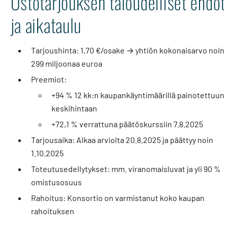
Ostotarjouksen taloudelliset ehdot
ja aikataulu
Tarjoushinta: 1,70 €/osake → yhtiön kokonaisarvo noin
299 miljoonaa euroa
Preemiot:
+94 % 12 kk:n kaupankäyntimäärillä painotettuun
keskihintaan
+72,1 % verrattuna päätöskurssiin 7.8.2025
Tarjousaika: Alkaa arviolta 20.8.2025 ja päättyy noin
1.10.2025
Toteutusedellytykset: mm. viranomaisluvat ja yli 90 %
omistusosuus
Rahoitus: Konsortio on varmistanut koko kaupan
rahoituksen