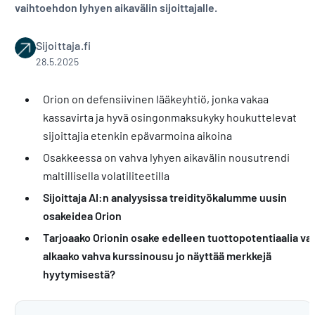
vaihtoehdon lyhyen aikavälin sijoittajalle.
Sijoittaja.fi
28.5.2025
Orion on defensiivinen lääkeyhtiö, jonka vakaa
kassavirta ja hyvä osingonmaksukyky houkuttelevat
sijoittajia etenkin epävarmoina aikoina
Osakkeessa on vahva lyhyen aikavälin nousutrendi
maltillisella volatiliteetilla
Sijoittaja AI:n analyysissa treidityökalumme uusin
osakeidea
Orion
Tarjoaako Orionin osake edelleen tuottopotentiaalia vai
alkaako vahva kurssinousu jo näyttää merkkejä
hyytymisestä?