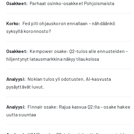
osakkeet:
Parhaat osinko-osakkeet Pohjoismaista
korko:
Fed piti ohjauskoron ennallaan – nähdäänkö
syksyllä koronnosto?
osakkeet:
Kempower osake: Q2-tulos alle ennusteiden –
hiljentynyt latausmarkkina näkyy tilauksissa
analyysi:
Nokian tulos yli odotusten. AI-kasvusta
pysäyttävät luvut.
analyysi:
Finnair osake: Rajua kasvua Q2:lla – osake hakee
uutta suuntaa