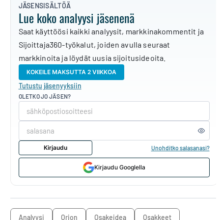
JÄSENSISÄLTÖÄ
Lue koko analyysi jäsenenä
Saat käyttöösi kaikki analyysit, markkinakommentit ja
Sijoittaja360-työkalut, joiden avulla seuraat
markkinoita ja löydät uusia sijoitusideoita.
KOKEILE MAKSUTTA 2 VIIKKOA
Tutustu jäsenyyksiin
OLETKO JO JÄSEN?
Kirjaudu
Unohditko salasanasi?
Kirjaudu Googlella
analyysi
Orion
osakeidea
osakkeet