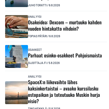
JUHO TORATTI
/
6.8.2026
ANALYYSI
Osakeidea: Dexcom – murtuuko kahden
vuoden hintakatto vihdoin?
TOPIAS PÄTÄRI
/
6.8.2026
OSAKKEET
Parhaat osinko-osakkeet Pohjoismaista
SIJOITTAJA.FI
/
5.8.2026
ANALYYSI
SpaceX:n liikevaihto lähes
kaksinkertaistui – avaako kurssilasku
ostopaikan ja toteutuuko Muskin hurja
visio?
TIMO HEIKKILÄ
/
5.8.2026