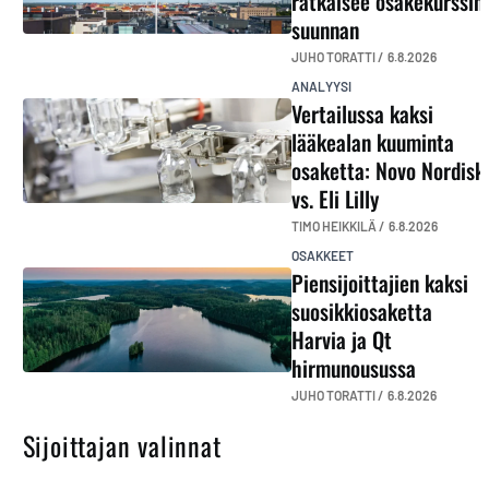
ratkaisee osakekurssin
suunnan
JUHO TORATTI /
6.8.2026
ANALYYSI
Vertailussa kaksi
lääkealan kuuminta
osaketta: Novo Nordisk
vs. Eli Lilly
TIMO HEIKKILÄ /
6.8.2026
OSAKKEET
Piensijoittajien kaksi
suosikkiosaketta
Harvia ja Qt
hirmunousussa
JUHO TORATTI /
6.8.2026
Sijoittajan valinnat