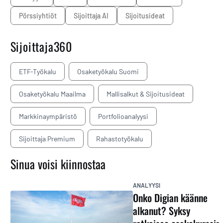
pörssiyhtiöt
Sijoittaja AI
sijoitusideat
Sijoittaja360
ETF-Työkalu
Osaketyökalu Suomi
Osaketyökalu Maailma
Mallisalkut & Sijoitusideat
Markkinaympäristö
Portfolioanalyysi
Sijoittaja Premium
Rahastotyökalu
Sinua voisi kiinnostaa
ANALYYSI
Onko Digian käänne
alkanut? Syksy