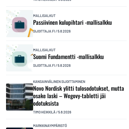
MALLISALKUT
Passiivinen kulupihtari -mallisalkku
SIJOITTAJA.FI
/
5.8.2026
MALLISALKUT
Suomi Fundamentti -mallisalkku
SIJOITTAJA.FI
/
5.8.2026
KANSAINVÄLINEN SIJOITTAMINEN
Novo Nordisk ylitti tulosodotukset, mutta
osake laski – Wegovy-tabletti jäi
odotuksista
TIMO HEIKKILÄ
/
5.8.2026
MARKKINAYMPÄRISTÖ