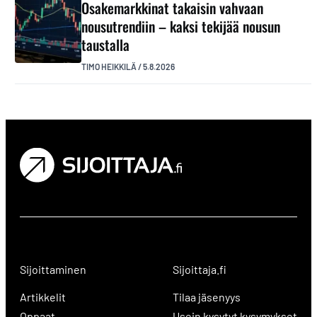
Osakemarkkinat takaisin vahvaan
nousutrendiin – kaksi tekijää nousun
taustalla
TIMO HEIKKILÄ
/
5.8.2026
Sijoittaminen
Sijoittaja.fi
Artikkelit
Tilaa jäsenyys
Oppaat
Usein kysytyt kysymykset