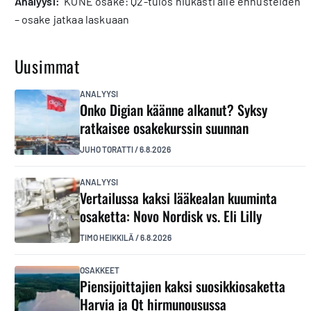
analyysi:
KONE osake: Q2-tulos niukasti alle ennusteiden
– osake jatkaa laskuaan
Uusimmat
ANALYYSI
Onko Digian käänne alkanut? Syksy
ratkaisee osakekurssin suunnan
JUHO TORATTI
/
6.8.2026
ANALYYSI
Vertailussa kaksi lääkealan kuuminta
osaketta: Novo Nordisk vs. Eli Lilly
TIMO HEIKKILÄ
/
6.8.2026
OSAKKEET
Piensijoittajien kaksi suosikkiosaketta
Harvia ja Qt hirmunousussa