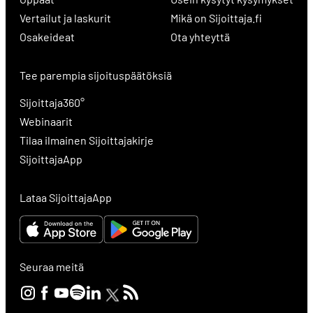
Vertailut ja laskurit
Mikä on Sijoittaja.fi
Osakeideat
Ota yhteyttä
Tee parempia sijoituspäätöksiä
Sijoittaja360°
Webinaarit
Tilaa ilmainen Sijoittajakirje
SijoittajaApp
Lataa SijoittajaApp
Seuraa meitä