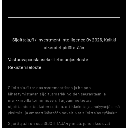
Sijoittaja.fi / Investment Intelligence Oy 2026. Kaikki
oikeudet pidätetään
Vastuuvapauslauseke
Tietosuojaseloste
Rekisteriseloste
Sijoittaja.fi tarjoaa systemaattisen ja helpon
lähestymistavan sijoitusmarkkinoiden seurantaan ja
markkinoilla toimimiseen. Tarjoamme tietoa
sijoittamisesta, kuten uutisia, artikkeleita ja analyysejä sekä
yksityis- ja ammattikäyttöön soveltuvat sijoittajan työkalut.
Sijoittaja.fi on osa SIJOITTAJA-ryhmää, johon kuuluvat