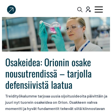
Sijoittaja.fi
Tee
parempia
sijoituspäätöksiä
Osakeidea: Orionin osake
nousutrendissä – tarjolla
defensiivistä laatua
Treidityökalumme tarjoaa uusia sijoitusideoita päivittäin ja
juuri nyt tuorein osakeidea on Orion. Osakkeen vahva
momentti ja hyvät fundamentit tekevät siitä kiinnostavan