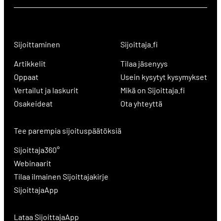
Sijoittaminen
Sijoittaja.fi
Artikkelit
Tilaa jäsenyys
Oppaat
Usein kysytyt kysymykset
Vertailut ja laskurit
Mikä on Sijoittaja.fi
Osakeideat
Ota yhteyttä
Tee parempia sijoituspäätöksiä
Sijoittaja360°
Webinaarit
Tilaa ilmainen Sijoittajakirje
SijoittajaApp
Lataa SijoittajaApp