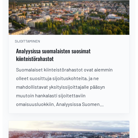
SIJOITTAMINEN
Analyysissa suomalaisten suosimat
kiinteistörahastot
Suomalaiset kiinteistörahastot ovat aiemmin
olleet suosittuja sijoituskohteita, ja ne
mahdollistavat yksityissijoittajalle pääsyn
muutoin hankalasti sijoitettaviin
omaisuusluokkiin. Analyysissa Suomen
suosituimmat kiinteistörahastot.