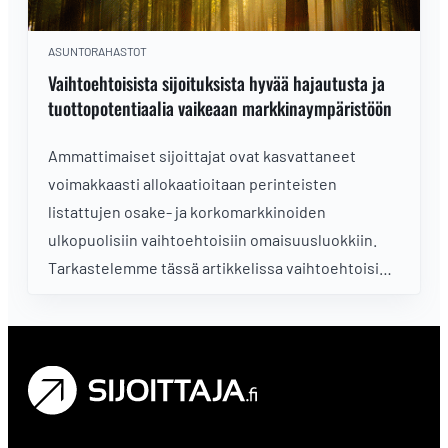
ASUNTORAHASTOT
Vaihtoehtoisista sijoituksista hyvää hajautusta ja
tuottopotentiaalia vaikeaan markkinaympäristöön
Ammattimaiset sijoittajat ovat kasvattaneet
voimakkaasti allokaatioitaan perinteisten
listattujen osake- ja korkomarkkinoiden
ulkopuolisiin vaihtoehtoisiin omaisuusluokkiin.
Tarkastelemme tässä artikkelissa vaihtoehtoisia
omaisuusluokkia yleisellä tasolla sekä helppoja
tapoja sijoittaa vaihtoehtoisiin sijoitusluokkiin.
Pureudumme artikkelisarjan jatko-osissa
tarkemmin yksittäisiin omaisuusluokkiin
vaihtoehtoisten sijoitusten sisällä.